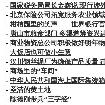
-
国家税务局局长金鑫说 现行涉
-
北京保险公司拓宽服务农业领域
-
柑桔园里的笑声——世界银行官
-
唐山市粮食部门 多渠道筹资兴
-
商业物资总公司积极做好明年物
-
大饭店也可做小生意
-
汉川钢丝绳厂为确保产品质量 
-
商场里的“车间”
-
中华人民共和国海上国际集装箱
-
圣洁的黄土地
-
陈德刚带兵“三字经”