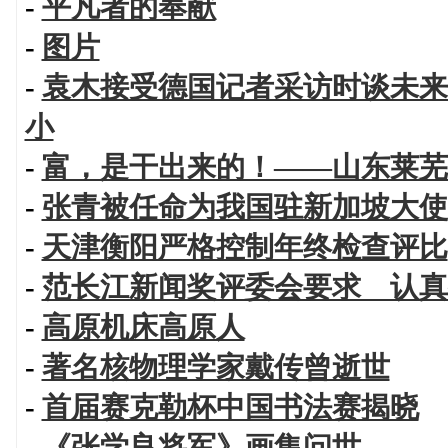
-
平凡者的奉献
-
图片
-
袁木接受德国记者采访时谈未来
小
-
富，是干出来的！——山东莱芜
-
张青被任命为我国驻新加坡大使
-
天津衡阳严格控制年终检查评比
-
范长江新闻奖评委会要求 认真
-
高原机床高原人
-
著名核物理学家戴传曾逝世
-
首届赛克勒杯中国书法赛揭晓
-
《张学良将军》画集问世