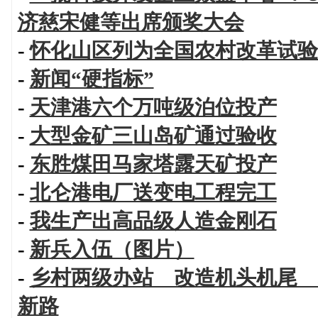
济慈宋健等出席颁奖大会
-
怀化山区列为全国农村改革试验
-
新闻“硬指标”
-
天津港六个万吨级泊位投产
-
大型金矿三山岛矿通过验收
-
东胜煤田马家塔露天矿投产
-
北仑港电厂送变电工程完工
-
我生产出高品级人造金刚石
-
新兵入伍（图片）
-
乡村两级办站 改造机头机尾 
新路