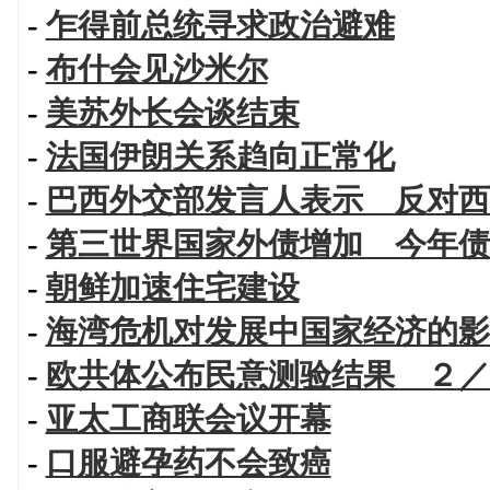
-
乍得前总统寻求政治避难
-
布什会见沙米尔
-
美苏外长会谈结束
-
法国伊朗关系趋向正常化
-
巴西外交部发言人表示 反对西
-
第三世界国家外债增加 今年债
-
朝鲜加速住宅建设
-
海湾危机对发展中国家经济的影
-
欧共体公布民意测验结果 ２／
-
亚太工商联会议开幕
-
口服避孕药不会致癌