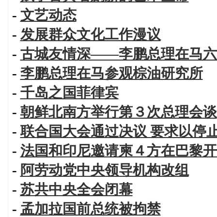
-
文艺动态
-
发展群众文化工作漫议
-
古城友情深——李鹏总理在马六
-
李鹏总理在马参观棕油研究所
-
千岛之国菲律宾
-
朝鲜北南方举行第３次总理会谈
-
联合国大会通过决议 要求以停
-
法国和印尼邀请柬４方在巴黎开
-
阿劳动党中央领导机构改组
-
苏共中央全会闭幕
-
孟加拉国前总统被拘禁