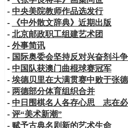
-
中央美院教师作品选发行
-
《中外散文辞典》近期出版
-
北京邮政职工组建艺术团
-
外事简讯
-
国际奥委会坚持反对兴奋剂斗争
-
中国队获澳门曲棍球赛冠军
-
埃德贝里在大满贯赛中败于张德
-
两德部分体育组织合并
-
中日围棋名人各存心思 志在必
-
评“美术新潮”
-
赋予古典名剧新的艺术生命