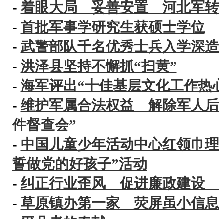
-
着眼大局 妥善安置 河北军转
-
首批军事学研究生获硕士学位
-
武警部队千名优秀士兵入学深造
-
洪泽县坚持不懈抓“扫黄”
-
海军评出“十佳基层文化工作热
-
维护军属合法权益 解除军人后
件督查会”
-
中国儿童少年活动中心红领巾理
誓做党的好孩子”活动
-
纠正行业歪风 促进廉政建设 
-
草原镇办第一家 荧屏虽小信息