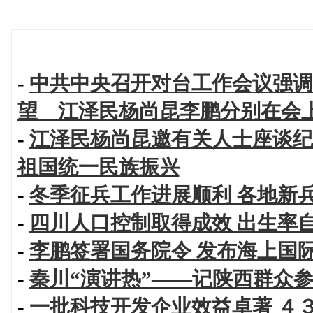
-
中共中央召开对台工作会议强调
望 江泽民杨尚昆李鹏分别在会
-
江泽民杨尚昆邀有关人士座谈纪
祖国统一民族振兴
-
冬季征兵工作进展顺利 各地新
-
四川人口控制取得成效 出生率
-
李鹏签署国务院令 发布海上国
-
秦川“演讲热”——记陕西群众
-
一批科技开发企业效益卓著 ４