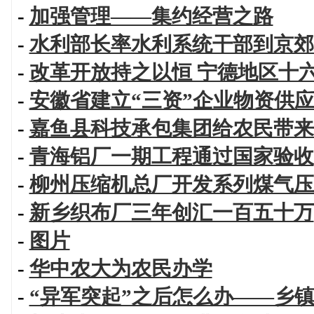
-
加强管理——集约经营之路
-
水利部长率水利系统干部到京郊
-
改革开放持之以恒 宁德地区十
-
安徽省建立“三资”企业物资供
-
嘉鱼县科技承包集团给农民带来
-
青海铝厂一期工程通过国家验收
-
柳州压缩机总厂开发系列煤气压
-
新乡织布厂三年创汇一百五十万
-
图片
-
华中农大为农民办学
-
“异军突起”之后怎么办——乡