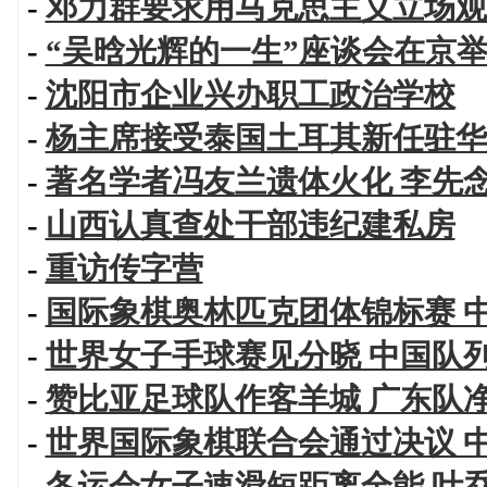
-
邓力群要求用马克思主义立场观
-
“吴晗光辉的一生”座谈会在京
-
沈阳市企业兴办职工政治学校
-
杨主席接受泰国土耳其新任驻华
-
著名学者冯友兰遗体火化 李先
-
山西认真查处干部违纪建私房
-
重访传字营
-
国际象棋奥林匹克团体锦标赛 
-
世界女子手球赛见分晓 中国队
-
赞比亚足球队作客羊城 广东队
-
世界国际象棋联合会通过决议 
-
冬运会女子速滑短距离全能 叶