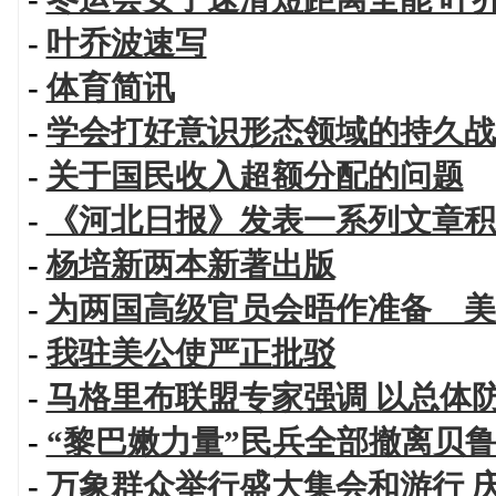
-
叶乔波速写
-
体育简讯
-
学会打好意识形态领域的持久战
-
关于国民收入超额分配的问题
-
《河北日报》发表一系列文章积
-
杨培新两本新著出版
-
为两国高级官员会晤作准备 美
-
我驻美公使严正批驳
-
马格里布联盟专家强调 以总体
-
“黎巴嫩力量”民兵全部撤离贝鲁
-
万象群众举行盛大集会和游行 