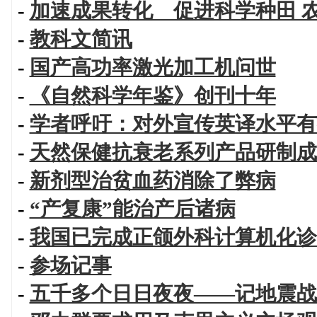
-
加速成果转化 促进科学种田 
-
教科文简讯
-
国产高功率激光加工机问世
-
《自然科学年鉴》创刊十年
-
学者呼吁：对外宣传英译水平有
-
天然保健抗衰老系列产品研制成
-
新剂型治贫血药消除了弊病
-
“产复康”能治产后诸病
-
我国已完成正颌外科计算机化诊
-
参场记事
-
五千多个日日夜夜——记地震战