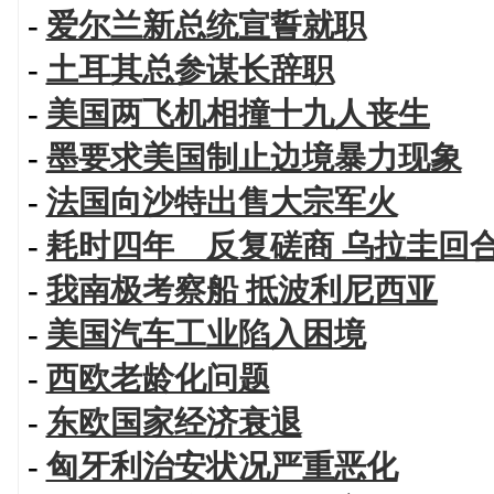
-
爱尔兰新总统宣誓就职
-
土耳其总参谋长辞职
-
美国两飞机相撞十九人丧生
-
墨要求美国制止边境暴力现象
-
法国向沙特出售大宗军火
-
耗时四年 反复磋商 乌拉圭回
-
我南极考察船 抵波利尼西亚
-
美国汽车工业陷入困境
-
西欧老龄化问题
-
东欧国家经济衰退
-
匈牙利治安状况严重恶化