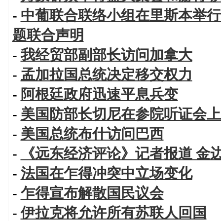
-
中葡联合联络小组在里斯本举行
题联合声明
-
我经贸部副部长访问加拿大
-
孟加拉国总统决定移交权力
-
阿根廷政府迅速平息兵变
-
美国防部长切尼在参院听证会上
-
美国总统布什访问巴西
-
《远东经济评论》记者报道 金
-
法国在乍得冲突中立场变化
-
乍得宣布解散国民议会
-
伊拉克将允许所有苏联人回国