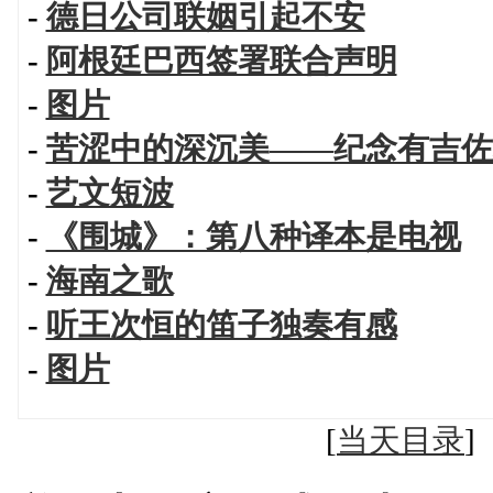
-
德日公司联姻引起不安
-
阿根廷巴西签署联合声明
-
图片
-
苦涩中的深沉美——纪念有吉佐
-
艺文短波
-
《围城》：第八种译本是电视
-
海南之歌
-
听王次恒的笛子独奏有感
-
图片
[
当天目录