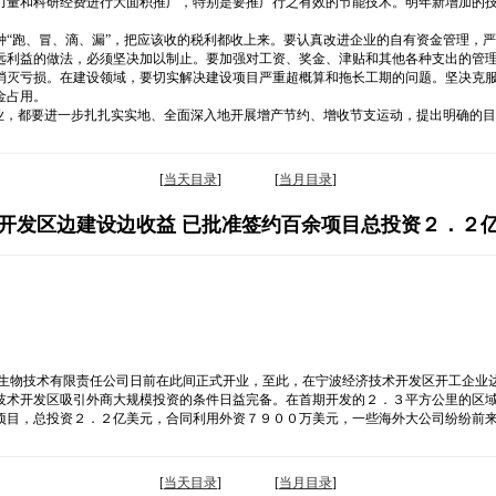
力量和科研经费进行大面积推广，特别是要推广行之有效的节能技术。明年新增加的
种“跑、冒、滴、漏”，把应该收的税利都收上来。要认真改进企业的自有资金管理，
远利益的做法，必须坚决加以制止。要加强对工资、奖金、津贴和其他各种支出的管
消灭亏损。在建设领域，要切实解决建设项目严重超概算和拖长工期的问题。坚决克
金占用。
业，都要进一步扎扎实实地、全面深入地开展增产节约、增收节支运动，提出明确的目
[
当天目录
] [
当月目录
]
开发区边建设边收益 已批准签约百余项目总投资２．２
培生物技术有限责任公司日前在此间正式开业，至此，在宁波经济技术开发区开工企业
技术开发区吸引外商大规模投资的条件日益完备。在首期开发的２．３平方公里的区
项目，总投资２．２亿美元，合同利用外资７９００万美元，一些海外大公司纷纷前
[
当天目录
] [
当月目录
]