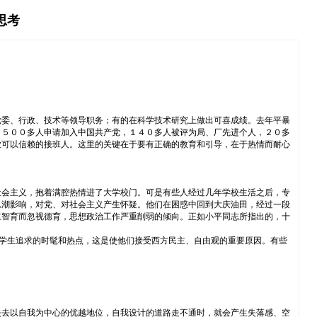
思考
党委、行政、技术等领导职务；有的在科学技术研究上做出可喜成绩。去年平暴
１５００多人申请加入中国共产党，１４０多人被评为局、厂先进个人，２０多
业可以信赖的接班人。这里的关键在于要有正确的教育和引导，在于热情而耐心
社会主义，抱着满腔热情进了大学校门。可是有些人经过几年学校生活之后，专
思潮影响，对党、对社会主义产生怀疑。他们在困惑中回到大庆油田，经过一段
重智育而忽视德育，思想政治工作严重削弱的倾向。正如小平同志所指出的，十
大学生追求的时髦和热点，这是使他们接受西方民主、自由观的重要原因。有些
失去以自我为中心的优越地位，自我设计的道路走不通时，就会产生失落感、空