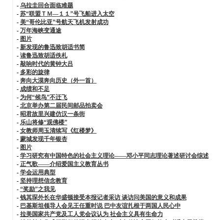
-
乌拉圭回合面临难题
-
苏“联盟ＴＭ—１１”号飞船进入太空
-
美“哥伦比亚”号航天飞机发射成功
-
万年海峡变通途
-
图片
-
新发现的鲁迅致胡适书简
-
读鲁迅致胡适佚札
-
敲响时代的黄钟大吕
-
多彩的旋律
-
奔向大漠奔向历史（外一首）
-
成绩和不足
-
为何“候鸟”不迁飞
-
北京举办第二届民间邮品拍卖会
-
昭君故里兴建仿汉一条街
-
乐山将修“观佛楼”
-
女教师周玉清续写《红楼梦》
-
蒙城发现千年银杏
-
图片
-
学习研究有中国特色的社会主义理论——邓小平同志理论著述研讨会综述
-
正气歌——介绍爱国主义教育丛书
-
学会运用典型
-
坚持理想信念教育
-
“奖励”之我见
-
钱其琛外长在华盛顿接受本报记者采访 谈访问美国的意义和成果
-
巴基斯坦领导人会见王任重时说 巴中友谊扎根于两国人民心中
-
拉美国家共产党及工人党会议认为 社会主义具有生命力