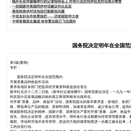
-
钱外长在华盛顿举行的记者招待会上 对布什决定同伊拉克对话表示赞赏
-
一些国家对美国同伊对话建议作出反应
-
美拒绝美伊对话包括巴勒斯坦问题
-
中老友好合作前景灿烂——访老挝驻华大使
-
乍得首都发生激战 哈布雷总统已飞往国外
国务院决定明年在全国范
第1版(要闻)
专栏：
国务院决定明年在全国范围内
开展质量品种效益年活动
要求各地区各部门把提高经济素质和效益放在首位
新华社北京十二月二日电 （新华社记者徐耀中）国务院新近决定：一九九一年
利实现今后发展战略目标的真正希望和根本出路所在。
对开展“质量、品种、效益年”活动，国务院提出的基本要求是：各地区、各
格，降低单位产品的能源、原材料消耗，加速资金周转，减少资金占用，提高
根据国务院决定的精神，国家计委、国务院生产委对开展“质量、品种、效益年
首先，强化企业管理，提高管理水平。明年各行各业都要向经营管理要质量，
规程、劳动和市场开发等管理，把这些方面的规章制度进一步建立健全起来，
工的自觉行动。