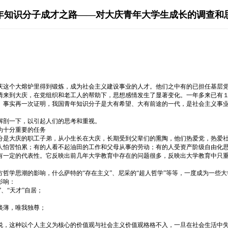
年知识分子成才之路——对大庆青年大学生成长的调查和
庆这个大熔炉里得到锻炼，成为社会主义建设事业的人才。他们之中有的已担任基层
情来到大庆，在党组织和老工人的帮助下，思想感情发生了显著变化。一年多来已有
。事实再一次证明，我国青年知识分子是大有希望、大有前途的一代，是社会主义事
解剖一下，以引起人们的思考和重视。
为十分重要的任务
分是大庆的职工子弟，从小生长在大庆，长期受到父辈们的熏陶，他们热爱党，热爱
人怕苦怕累；有的人看不起油田的工作和父母从事的劳动；有的人受资产阶级自由化
有一定的代表性。它反映出前几年大学教育中存在的问题很多，反映出大学教育中只
哲学思潮的影响，什么萨特的“存在主义”、尼采的“超人哲学”等等，一度成为一些
影响：
、“天才”自居；
淡薄，唯我独尊；
说，这种以个人主义为核心的价值观与社会主义价值观格格不入，一旦在社会生活中