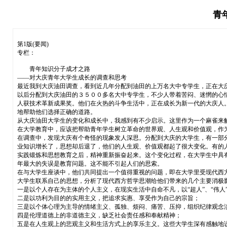
青
第1版(要闻)
专栏：
青年知识分子成才之路
——对大庆青年大学生成长的调查和思考
最近我到大庆油田调查，看到近几年分配到油田的上万名大中专学生，正在大
以后分配到大庆油田的３５００多名大中专学生，不少人带着苦闷、迷惘的心
人获技术革新成果奖。他们在火热的斗争生活中，正在成长为新一代的大庆人
地帮助他们选择正确的道路。
从大庆油田大学生的变化和成长中，我感到有不少启示。这里作为一个麻雀来
在大学教育中，应该把帮助青年学生树立革命的世界观、人生观和价值观，作
在调查中，发现大庆有个奇怪的现象发人深思。分配到大庆的大学生，有一部
业知识增长了，思想却后退了，他们的人生观、价值观都起了很大变化。有的
实践锻炼和思想教育之后，精神重新振奋起来。这个变化过程，在大学生中具
年最大的失误是教育问题。这不能不引起人们的思索。
在与大学生座谈中，他们共同提出一个值得重视的问题，即在大学里受现代西方
大学生联系自己的思想，分析了现代西方哲学思潮给他们带来的几个主要消极
一是以个人存在为主体的个人主义，在现实生活中自命不凡，以“超人”、“伟人”
二是以功利为目的的实用主义，把追求实惠、享受作为自己的宗旨；
三是以个体心理为主导的情绪主义、孤独、烦闷、痛苦、压抑，组织纪律观念
四是伦理道德上的非道德主义，缺乏社会责任感和奉献精神；
五是在人生观上的悲观主义和生活方式上的享乐主义。这些大学生深有感触地