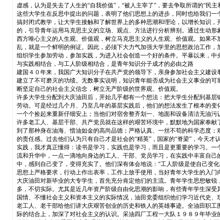
虚感，认为是失去了人生的“自我价值”，“被人主宰了”，要去争取所谓的“民
这些大学生在反思中提出的问题，表明了他们思想上的进步，同时也给我们一
搞封闭式教学，让大学生接触和了解世界上的多种思潮和理论，以增长知识，
的，引导青年运用马克思主义的立场、观点、方法进行分析辨别。通过生动形
西方唯心主义的人生观、价值观，树立马克思主义的人生观、价值观。如果不
乱，就是一个鲜明的例证。因此，必须下大力气加强大学里的思想政治工作，
组织学生参加劳动，参加实践，为进入社会创造一个好的条件。平暴以来，中
与实践相结合，与工人阶级相结合，是青年知识分子成才的必由之路
建国４０年来，我国广大知识分子在共产党的领导下，亲身参加社会主义建设
建立了不可磨灭的功绩。无数事实说明，知识青年能否成为社会主义事业的可
断坚定自己的社会主义信念，树立无产阶级的世界观、价值观。
许多大学生分配到大庆油田后，开始几乎都有一个想法：把大学生分配到基层
劳动。可是经过几个月、乃至几年的基层实践后，他们的想法发生了根本的变
一个个捡起来重新仔细安上；当他们对宿舍整齐划一、地面和设备清洁无油污
许多老工人、基层干部、共产党员就在这样的艰苦环境中，默默地为国家奉献
到了那种身在油海、惜油如金的高尚品德；严格认真、一丝不苟的科学态度；
的责任感。过去他们认为只有自己才是社会的“精英”，国家的“脊梁”，今天
实践，我才真正懂得：读书是学习，实践也是学习，而且是更重要的学习。一
流和升华中，一点一滴地向身边的工人、干部、党员学习，在实践中丰富自己
中，感到自己变了，变得充实了。他们深有体会地说：“工人阶级是使自己变化
思想上严格要求，行动上作出表率，工作上放手使用，当好青年大学生的入门
大庆油田对新毕业的大专学生，首先充分肯定他们的主流。青年学生思想敏锐
多，不切实际。尤其是近几年资产阶级自由化思潮的影响，有些青年学生深受
国情、不懂社会主义和资本主义的实际情况，油田党委组织他们学习近代史、现
老工人、老干部给他们讲大庆艰苦创业的历史和铁人的英雄事迹。全油田职工
际的结合上，加深了对社会主义的认识。采油四厂工程一大队１９８９年毕业