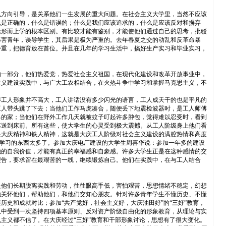
么方向引导，是关系他们一生发展的重大问题。在社会主义大学里，当然不应该
么是正确的，什么是错误的；什么是我们应该追求的，什么是应该反对和摒弃
论形而上学的根本区别。有比较才能有鉴别，才能使他们通过自己的思考，批驳
毒害青年，误导学生，其后果是极为严重的。去年春夏之交的动乱和反革命暴
并重，把德育放在首位。并且在几年的学习生活中，搞好生产实习和毕业实习，
的一部分，他们热爱党，热爱社会主义祖国，在现代化建设和改革开放事业中，
主义建设实践中，与广大工农相结合，在火热斗争中学习和掌握马克思主义，不
得工人形象并不高大，工人讲话没有多少闪光的语言，工人成天干的也是平凡的
工人带头跳了下去；当他们工作马虎凑合，随便丢下地震检波器时，是工人师傅
己的家；当他们在野外工作几天就被蚊子叮起许多肿包，觉得难以忍受时，看到
菜送到床前。所有这些，使大学生的心灵受到极大震撼。从工人阶级身上他们看
是大庆精神和铁人精神，这就是大庆工人阶级对社会主义建设的满腔热情和高度
人学习的东西太多了。参加大庆电厂建设的大学生周喜华说：参加一年多的建设
他的自我价值，才能有真正的幸福感和自豪感。许多大学生正是在这种感情的交
报告，要求留在最艰苦的一线，继续锻炼自己。他们在实践中，在与工人结合
是他们长期脱离实践和劳动，往往眼高手低，害怕艰苦，思想情绪不稳定，幻想
地关怀他们，帮助他们，和他们交知心朋友。针对许多青年学生不懂历史、不懂
史和成就对比；参加“共产党好，社会主义好，大庆油田好”的“三好”教育，
从中受到一次坚持四项基本原则、反对资产阶级自由化的形象教育，从理论与实
主义都不信了。在大庆经过“三好”教育和干部形象讨论，思想有了很大变化。