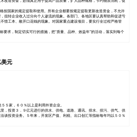
技术改造资金，必须真正用于提高产品质量，扩大品种规格，节约物质消耗，促
严格按国家的规定提取和使用。所有企业都要按规定提取更新改造资金，不允许
理，扭转企业收入过分向个人渗流的现象。各部门、各地区要认真帮助和促进亏
服不惜工本、敞开口花钱的现象。对国家重点建设项目，要实行全过程严格管
标要求，制定切实可行的措施，把“质量、品种、效益年”的活动，落实到每个
亿美元
达５５家，６０％以上是利用外资企业。
域里，投资３．９亿元进行的供水、供电、道路、通讯、排水、排污、供气、供
来洽谈投资业务。５年来，开发区产值、利税、出口创汇等指标每年均以５０％