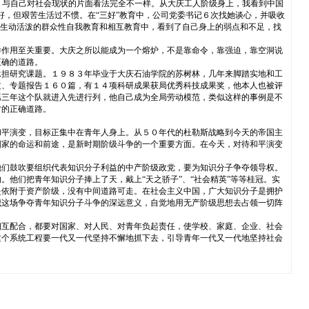
，与自己对社会现状的片面看法完全不一样。从大庆工人阶级身上，我看到中国
，但艰苦生活过不惯。在“三好”教育中，公司党委书记６次找她谈心，并吸收
样生动活泼的群众性自我教育和相互教育中，看到了自己身上的弱点和不足，找
样作用至关重要。大庆之所以能成为一个熔炉，不是靠命令，靠强迫，靠空洞说
正确的道路。
承担研究课题。１９８３年毕业于大庆石油学院的苏树林，几年来脚踏实地和工
文、专题报告１６０篇，有１４项科研成果获局优秀科技成果奖，他本人也被评
第三年这个队就进入先进行列，他自己成为全局劳动模范，类似这样的事例是不
才的正确道路。
和平演变，目标正集中在青年人身上。从５０年代的杜勒斯战略到今天的帝国主
国家的命运和前途，是新时期阶级斗争的一个重要方面。在今天，对待和平演变
他们鼓吹要组织代表知识分子利益的中产阶级政党，要为知识分子争夺领导权。
他们把青年知识分子捧上了天，戴上“天之骄子”、“社会精英”等等桂冠。实
是依附于资产阶级，没有中间道路可走。在社会主义中国，广大知识分子是拥护
识这场争夺青年知识分子斗争的深远意义，自觉地用无产阶级思想去占领一切阵
相互配合，都要对国家、对人民、对青年负起责任，使学校、家庭、企业、社会
这个系统工程要一代又一代坚持不懈地抓下去，引导青年一代又一代地坚持社会