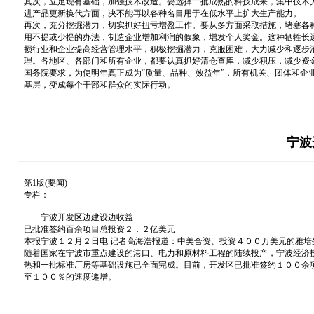
其次，立足现有基础，加强技术改造。要选择一批成熟的科技成果，集中技术
进产品更新换代方面，决不能再以各种名目用于在低水平上扩大生产能力。
再次，充分挖掘潜力，切实抓好扭亏增盈工作。要从多方面采取措施，堵塞各
用不提或少提的办法，制造企业增加利润的假象，增发个人奖金。这种牺牲长
损行业和企业提高经营管理水平，积极挖掘潜力，克服困难，大力减少和逐步
理。各地区、各部门和所有企业，都要认真抓好清仓查库，减少积压，减少资
国务院要求，为使明年真正成为“质量、品种、效益年”，所有机关、团体和企
基层，变成每个干部和群众的实际行动。
宁波
第1版(要闻)
专栏：
宁波开发区边建设边收益
已批准签约百余项目总投资２．２亿美元
本报宁波１２月２日电 记者高海浩报道：中美合资、投资４００万美元的雅
随着国家在宁波市重点建设的港口、电力和原材料工程的陆续投产，宁波经济
热和一批标准厂房等基础设施已全面完成。目前，开发区已批准签约１００余
至１００％的速度递增。