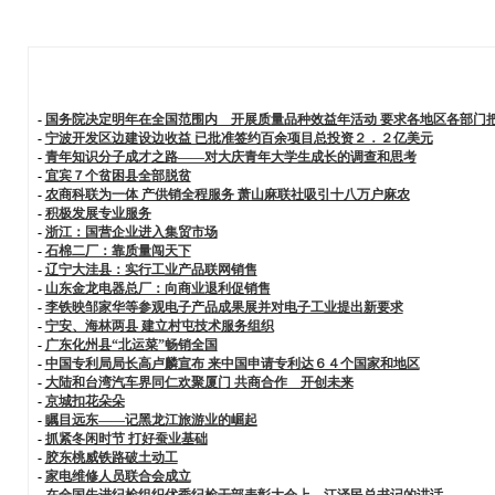
-
国务院决定明年在全国范围内 开展质量品种效益年活动 要求各地区各部门
-
宁波开发区边建设边收益 已批准签约百余项目总投资２．２亿美元
-
青年知识分子成才之路——对大庆青年大学生成长的调查和思考
-
宜宾７个贫困县全部脱贫
-
农商科联为一体 产供销全程服务 萧山麻联社吸引十八万户麻农
-
积极发展专业服务
-
浙江：国营企业进入集贸市场
-
石棉二厂：靠质量闯天下
-
辽宁大洼县：实行工业产品联网销售
-
山东金龙电器总厂：向商业退利促销售
-
李铁映邹家华等参观电子产品成果展并对电子工业提出新要求
-
宁安、海林两县 建立村屯技术服务组织
-
广东化州县“北运菜”畅销全国
-
中国专利局局长高卢麟宣布 来中国申请专利达６４个国家和地区
-
大陆和台湾汽车界同仁欢聚厦门 共商合作 开创未来
-
京城扣花朵朵
-
瞩目远东——记黑龙江旅游业的崛起
-
抓紧冬闲时节 打好蚕业基础
-
胶东桃威铁路破土动工
-
家电维修人员联合会成立
-
在全国先进纪检组织优秀纪检干部表彰大会上 江泽民总书记的讲话