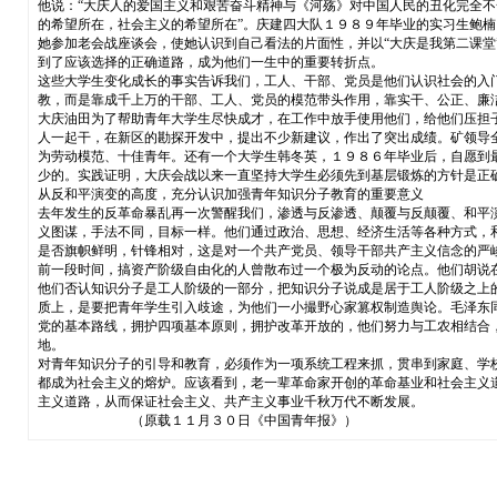
他说：“大庆人的爱国主义和艰苦奋斗精神与《河殇》对中国人民的丑化完全不
的希望所在，社会主义的希望所在”。庆建四大队１９８９年毕业的实习生鲍楠
她参加老会战座谈会，使她认识到自己看法的片面性，并以“大庆是我第二课
到了应该选择的正确道路，成为他们一生中的重要转折点。
这些大学生变化成长的事实告诉我们，工人、干部、党员是他们认识社会的入
教，而是靠成千上万的干部、工人、党员的模范带头作用，靠实干、公正、廉
大庆油田为了帮助青年大学生尽快成才，在工作中放手使用他们，给他们压担
人一起干，在新区的勘探开发中，提出不少新建议，作出了突出成绩。矿领导
为劳动模范、十佳青年。还有一个大学生韩冬英，１９８６年毕业后，自愿到
少的。实践证明，大庆会战以来一直坚持大学生必须先到基层锻炼的方针是正
从反和平演变的高度，充分认识加强青年知识分子教育的重要意义
去年发生的反革命暴乱再一次警醒我们，渗透与反渗透、颠覆与反颠覆、和平
义图谋，手法不同，目标一样。他们通过政治、思想、经济生活等各种方式，
是否旗帜鲜明，针锋相对，这是对一个共产党员、领导干部共产主义信念的严
前一段时间，搞资产阶级自由化的人曾散布过一个极为反动的论点。他们胡说
他们否认知识分子是工人阶级的一部分，把知识分子说成是居于工人阶级之上的
质上，是要把青年学生引入歧途，为他们一小撮野心家篡权制造舆论。毛泽东
党的基本路线，拥护四项基本原则，拥护改革开放的，他们努力与工农相结合
地。
对青年知识分子的引导和教育，必须作为一项系统工程来抓，贯串到家庭、学
都成为社会主义的熔炉。应该看到，老一辈革命家开创的革命基业和社会主义
主义道路，从而保证社会主义、共产主义事业千秋万代不断发展。
（原载１１月３０日《中国青年报》）