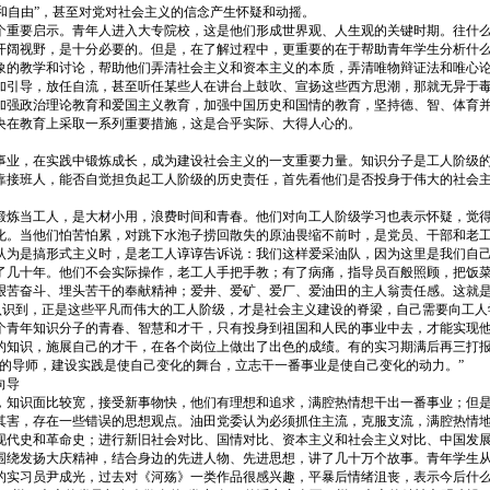
主和自由”，甚至对党对社会主义的信念产生怀疑和动摇。
个重要启示。青年人进入大专院校，这是他们形成世界观、人生观的关键时期。往什
开阔视野，是十分必要的。但是，在了解过程中，更重要的在于帮助青年学生分析什
象的教学和讨论，帮助他们弄清社会主义和资本主义的本质，弄清唯物辩证法和唯心
加引导，放任自流，甚至听任某些人在讲台上鼓吹、宣扬这些西方思潮，那就无异于
加强政治理论教育和爱国主义教育，加强中国历史和国情的教育，坚持德、智、体育
央在教育上采取一系列重要措施，这是合乎实际、大得人心的。
事业，在实践中锻炼成长，成为建设社会主义的一支重要力量。知识分子是工人阶级
靠接班人，能否自觉担负起工人阶级的历史责任，首先看他们是否投身于伟大的社会
锻炼当工人，是大材小用，浪费时间和青春。他们对向工人阶级学习也表示怀疑，觉
化。当他们怕苦怕累，对跳下水泡子捞回散失的原油畏缩不前时，是党员、干部和老
认为是搞形式主义时，是老工人谆谆告诉说：我们这样爱采油队，因为这里是我们自
了几十年。他们不会实际操作，老工人手把手教；有了病痛，指导员百般照顾，把饭
艰苦奋斗、埋头苦干的奉献精神；爱井、爱矿、爱厂、爱油田的主人翁责任感。这就
才认识到，正是这些平凡而伟大的工人阶级，才是社会主义建设的脊梁，自己需要向工
个青年知识分子的青春、智慧和才干，只有投身到祖国和人民的事业中去，才能实现
的知识，施展自己的才干，在各个岗位上做出了出色的成绩。有的实习期满后再三打
的导师，建设实践是使自己变化的舞台，立志干一番事业是使自己变化的动力。”
向导
，知识面比较宽，接受新事物快，他们有理想和追求，满腔热情想干出一番事业；但
其害，存在一些错误的思想观点。油田党委认为必须抓住主流，克服支流，满腔热情
代史和革命史；进行新旧社会对比、国情对比、资本主义和社会主义对比、中国发展历
围绕发扬大庆精神，结合身边的先进人物、先进思想，讲了几十万个故事。青年学生
的实习员尹成光，过去对《河殇》一类作品很感兴趣，平暴后情绪沮丧，表示今后什么