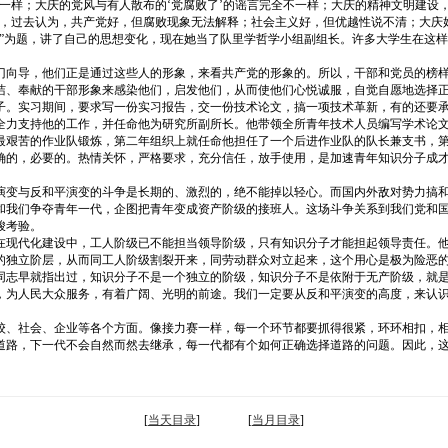
一样；大庆的党风与有人散布的‘党腐败了’的谣言完全不一样；大庆的精神文明建设
，过去认为，共产党好，但腐败现象无法解释；社会主义好，但优越性说不清；大庆好
堂”为题，讲了自己的思想变化，现在她当了队里学哲学小组副组长。许多大学生在这
门向导，他们正是通过这些人的形象，来看共产党的形象的。所以，干部和党员的榜
洁、奉献的干部形象来感染他们，启发他们，从而使他们心悦诚服，自觉自愿地选择
子。实习期间，要求写一份实习报告，交一份技术论文，搞一项技术革新，有的还要
全力支持他的工作，并任命他为研究所副所长。他带领全所青年技术人员编写学术论
最艰苦的作业队锻炼，第二年组织上就任命他担任了一个后进作业队的队长兼支书，
确的，必要的。热情关怀，严格要求，充分信任，放手使用，是加速青年知识分子成
演变与反和平演变的斗争是长期的、激烈的，绝不能掉以轻心。而国内外敌对势力搞
和我们争夺青年一代，企图把青年变成资产阶级的接班人。这场斗争关系到我们党和
峻考验。
在现代化建设中，工人阶级已不能担当领导阶级，只有知识分子才能担起领导责任。
独立阶层，从而同工人阶级割裂开来，同劳动群众对立起来，这个用心是极为险恶的。
同志早就指出过，知识分子不是一个独立的阶级，知识分子不是依附于无产阶级，就
，为人民大众服务，有着广阔、光明的前途。我们一定要从反和平演变的高度，来认
校、社会、企业等各个方面。像接力赛一样，每一个环节都要抓得很紧，环环相扣，
道路，下一代不会自然而然去继承，每一代都有个如何正确选择道路的问题。因此，
[
当天目录
] [
当月目录
]