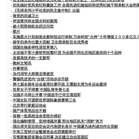
-
切实搞好党风党纪和廉政工作 全国先进纪检组织和优秀纪检干部表彰大会闭
-
《毛泽东邓小平论党的民主集中制》出版
-
做党的忠诚卫士
-
评选黄河杯全国水利好新闻
-
超小型照相机在武汉问世
-
图片
-
实施星火计划创造全新科技运行体制 万余科技“火种”５年增值２００多亿元
-
留学归来作出重大贡献 卫生部表彰百名优秀者
-
我国生物多样性居世界第八
-
太谷核不育小麦研究枝繁叶茂 为全国不同生态地区提供四十个品种
-
发展高技术的一支新军
-
教科文简讯
-
外事简讯
-
当代词学大师唐圭璋逝世
-
警惕民进党内“台独”活动步步升级
-
第七届全国冬运会速滑比赛开战 王震副主席为冬运会题词
-
世界女子手球赛 中国队将争第七名
-
法国乒乓球公开赛 中国选手已夺五项冠军
-
中国女队可望获世界国际象棋赛第三名
-
北京举行家庭运动会
-
国产体育用品也不赖
-
首都一批高校业余党校办得好
-
强化编制管理 坚持堵疏并重 邢台地区机关“消肿”有方
-
我出席关贸总协定会议代表团长表示 中国愿为谈判成功作出贡献
-
中美工贸研讨会暨展览会在西雅图举行
-
安第斯集团首脑会议闭幕 决定建立自由贸易区