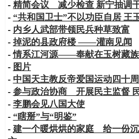
-
精简会议 减少检查 新宁抽调
-
“共和国卫士”不以功臣自居 王
-
内乡人武部带领民兵种草致富
-
掉泥的县政府楼 ——灌南见闻
-
情系江河源——奉献在玉树藏族
-
图片
-
中国天主教反帝爱国运动四十周
-
参与政治协商 开展民主监督 
-
李鹏会见八国大使
-
“瞎掰”与“明鉴”
-
建一个暖烘烘的家庭 给一份沉