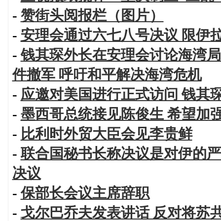
-
赞街头阅报栏（图片）
-
安理会通过六七八号决议 限伊
-
钱其琛外长在安理会讨论海湾局
件撤军 呼吁和平解决海湾危机
-
应邀对美国进行正式访问 钱其
-
墨西哥总统接见陈俊生 希望加
-
比利时外贸大臣会见李贵鲜
-
联合国秘书长称决议是对伊的严
决议
-
保部长会议主席辞职
-
戈尔巴乔夫发表讲话 反对将苏