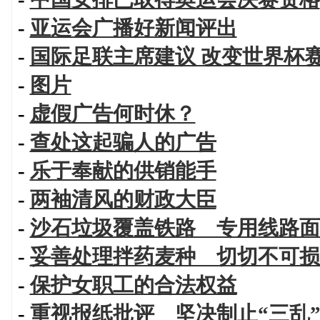
-
亚运会广播好新闻评出
-
国际足联主席建议 改变世界杯
-
图片
-
虚假广告何时休？
-
查处这起骗人的广告
-
乐于奉献的供销能手
-
两袖清风的财政大臣
-
沙石垃圾覆盖铁路 专用线路面
-
妥善处理拌药麦种 切切不可损
-
保护女职工的合法权益
-
重视报纸批评 坚决制止“三乱