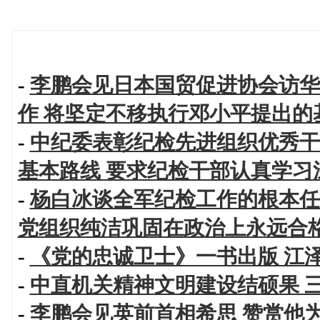
-
李鹏会见日本国贸促进协会访华
作 将坚定不移执行邓小平提出的
-
中纪委表彰纪检先进组织优秀干
基本路线 要求纪检干部认真学习
-
杨白冰谈全军纪检工作的根本任
党组织纯洁巩固在政治上永远合
-
《党的忠诚卫士》一书出版 江
-
中直机关精神文明建设结硕果 
-
李鹏会见英前首相希思 赞赏他