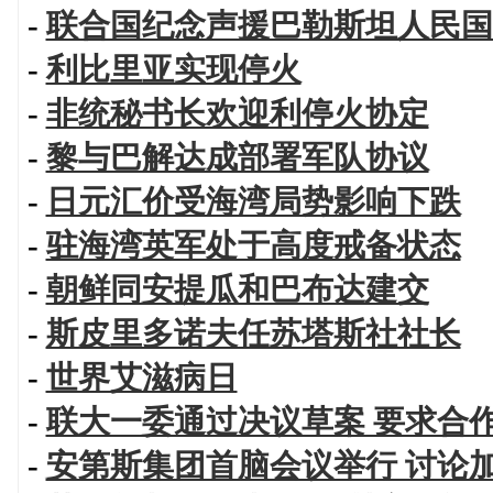
-
联合国纪念声援巴勒斯坦人民国
-
利比里亚实现停火
-
非统秘书长欢迎利停火协定
-
黎与巴解达成部署军队协议
-
日元汇价受海湾局势影响下跌
-
驻海湾英军处于高度戒备状态
-
朝鲜同安提瓜和巴布达建交
-
斯皮里多诺夫任苏塔斯社社长
-
世界艾滋病日
-
联大一委通过决议草案 要求合
-
安第斯集团首脑会议举行 讨论