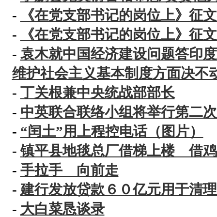
-
《在党支部书记的岗位上》征文
-
《在党支部书记的岗位上》征文
-
袁木就中国经济建设问题答印度
维护社会主义基本制度方面决不
-
丁关根兼中央统战部部长
-
中英联合联络小组将举行第二次
-
“闰土”用上程控电话（图片）
-
镇平县地毯总厂借梯上楼 借鸡
-
手拉手 向前走
-
建行发放贷款６０亿元用于清理
-
大白菜恳谈录