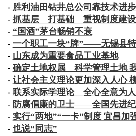
-
胜利油田钻井总公司靠技术进步
-
抓基层 打基础 重视制度建设
-
“国酒”茅台畅销不衰
-
一个职工一块“牌”——无锡县
-
山东成为重要食品工业基地
-
确定土地权属 科学管理土地 
-
让社会主义理论更加深入人心 
-
联系实际学理论 全心全意为人
-
防腐倡廉的卫士——全国先进纪
-
实行“两地”“一卡”制度 宜昌
-
也说“同志”