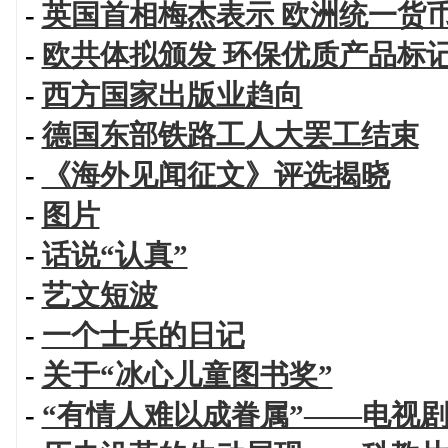
-
英国首相梅杰表示 欧洲统一货
-
欧共体拟颁发 环保优质产品标
-
西方国家出版业趋向
-
德国东部铁路工人大罢工结束
-
《海外见闻征文》评选揭晓
-
图片
-
话说“认真”
-
艺文短波
-
一个士兵的日记
-
关于“冰心儿童图书奖”
-
“有情人难以成眷属”——电视剧