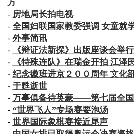
方
-
房地局长拍电视
-
全国妇联国家教委强调 女童就
-
外事简讯
-
《辩证法新探》出版座谈会举行
-
《特殊连队》在瑞金开拍 江泽
-
纪念徽班进京２００周年 文化
-
于甦逝世
-
万事俱备待英豪——第七届全国
-
“世界飞人”专场赛要泡汤
-
世界国际象棋赛接近尾声
-
中国女排已取得奥运会决赛资格