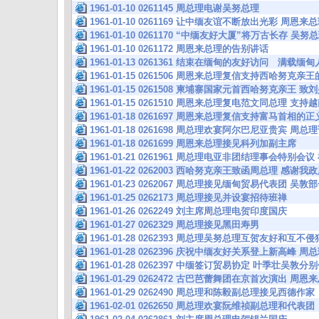
1961-01-10 0261145 周总理电谢吴努总理
1961-01-10 0261169 让中缅友谊不断放出光彩 
1961-01-10 0261170 “中缅友好大厦”将万古长存 
1961-01-10 0261172 周恩来总理的告别讲话
1961-01-13 0261361 结束在缅甸的友好访问 满载
1961-01-15 0261506 周恩来总理复信支持西哈努克
1961-01-15 0261508 柬埔寨国家元首西哈努克亲
1961-01-15 0261510 周恩来总理复电范文同总理 
1961-01-18 0261697 周恩来总理复信支持富马首相
1961-01-18 0261698 周总理欢宴阿尔巴尼亚贵宾 
1961-01-18 0261699 周恩来总理接见科列加副主席
1961-01-21 0261961 周总理电亚非团结理事会特
1961-01-22 0262003 西哈努克亲王致函周总理 感
1961-01-23 0262067 周总理接见缅甸贸易代表团 
1961-01-25 0262173 周总理接见并设宴招待班禅
1961-01-26 0262249 刘主席周总理电贺印度国庆
1961-01-27 0262329 周总理接见黑田寿男
1961-01-28 0262393 周总理吴努总理互贺友好和互
1961-01-28 0262396 庆祝中缅友好关系登上新高峰 
1961-01-28 0262397 中缅签订贸易协定 叶季壮吴敦
1961-01-29 0262472 古巴芭蕾舞团在京首次演出 
1961-01-29 0262490 周总理和陈毅副总理接见西德作家
1961-02-01 0262650 周总理欢宴阮维祯副总理和代表团