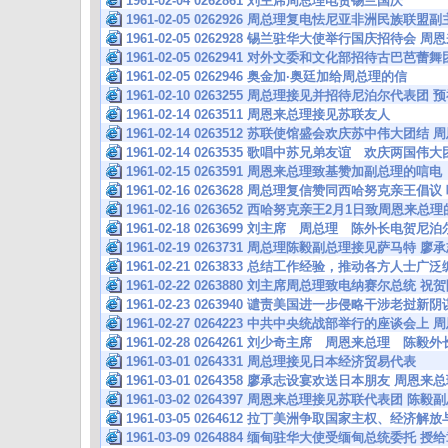
1961-02-04 0262861 刘主席周总理电贺锡兰国庆
1961-02-05 0262926 周总理复电怯尼亚非洲民族联
1961-02-05 0262928 锡兰驻华大使举行国庆招待会
1961-02-05 0262941 对外文委和文化部招待古巴芭蕾
1961-02-05 0262946 奥金加·奥廷加给周总理的信
1961-02-10 0263255 周总理接见并招待尼泊尔代表团
1961-02-14 0263511 周恩来总理接见苏联友人
1961-02-14 0263512 苏联使馆盛会欢庆苏中伟大团
1961-02-14 0263535 歌唱中苏兄弟友谊 欢庆两国伟
1961-02-15 0263591 周恩来总理致基赞加副总理的唁电
1961-02-16 0263628 周总理复信赞同西哈努克亲王
1961-02-16 0263652 西哈努克亲王2月1日致周恩来总
1961-02-18 0263699 刘主席 周总理 陈外长电贺尼
1961-02-19 0263731 周总理陈毅副总理接见萨马
1961-02-21 0263833 总结工作经验，推动各方人士
1961-02-22 0263880 刘主席周总理致电纳赛尔总统
1961-02-23 0263940 谴责美国进一步侵略干涉老挝
1961-02-27 0264223 中共中央统战部举行的座谈会上
1961-02-28 0264261 刘少奇主席 周恩来总理 
1961-03-01 0264331 周总理接见日本经济贸易代表
1961-03-01 0264358 廖承志设宴欢送日本朋友 
1961-03-02 0264397 周恩来总理接见苏联代表团 
1961-03-05 0264612 拉丁美洲争取国家主权、经济
1961-03-09 0264884 缅甸驻华大使受缅甸总统委托 