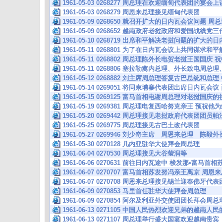
1961-05-03 0268277 周总理在欢迎缅甸代表团的宴
1961-05-03 0268279 周恩来总理接见缅甸代表团
1961-05-09 0268650 就召开扩大的日内瓦会议问题
1961-05-09 0268652 越南政府老挝政府和爱国战线
1961-05-10 0268719 出席和平解决老挝问题的扩大
1961-05-11 0268801 为了在日内瓦会议上共同谋求
1961-05-11 0268802 周总理陈外长电贺老挝王国国
1961-05-11 0268806 塞拉勒窝内总理、外长致电周
1961-05-12 0268882 刘主席周总理答复古巴总统和总
1961-05-14 0269051 将同柬埔寨代表团出席日内
1961-05-15 0269125 富马首相电谢周总理对老挝国庆
1961-05-19 0269381 周总理电复西哈努克亲王 预
1961-05-20 0269442 周总理接见老挝政府代表团团员帕
1961-05-25 0269775 周总理接见古巴土改代表团
1961-05-27 0269946 刘少奇主席 周恩来总理 
1961-05-30 0270128 几内亚驻华大使拜会周总理
1961-06-04 0270530 周总理接见大谷莹润等
1961-06-06 0270631 前往日内瓦途中 梭发那•富马
1961-06-07 0270707 富马首相苏发努冯亲王离京 
1961-06-07 0270708 周恩来总理接见锡兰迎奉佛牙代表
1961-06-09 0270853 马里首任驻华大使拜会周总理
1961-06-09 0270854 阿尔及利亚外交使团团长拜会周总
1961-06-13 0271105 中国人民热烈欢迎兄弟的越南
1961-06-13 0271107 周总理举行盛大国宴欢迎越南贵宾