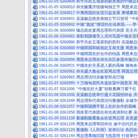
1961-01-05 0260808 和平共处五项原则新发展的中
1961-01-05 0260810 仰光隆重庆祝缅甸独立节 周
1961-01-05 0260817 中柬两国的友谊日益发展 柬
1961-01-05 0260841 吴温貌总统发表独立节日贺词 
1961-01-05 0260842 中缅“胞波”情谊的生动表现—
1961-01-06 0260880 缅总统欢宴周总理和代表团 
1961-01-06 0260881 表彰我国领导人员对巩固中缅
1961-01-06 0260886 和平共处五项原则的胜利 吴
1961-01-06 0260888 中缅两国和睦相处互相支援 
1961-01-06 0260889 中缅两国友好合作的结晶 周
1961-01-06 0260890 周恩来总理在仰光东区参观布
1961-01-06 0260931 中缅友好关系进入新的高峰 
1961-01-07 0260962 仰光盛大集会欢迎周总理 两国
1961-01-07 0260965 周总理访问吴敏登和吴巴瑞
1961-01-07 0260995 十万缅甸居民夹道欢迎中国贵宾
1961-01-07 0261006 “中缅友好大厦”轻歌曼舞万紫
1961-01-08 0261048 吴温貌总统举行盛大花园招待会
1961-01-08 0261049 周总理和代表团访问曼德勒 
1961-01-08 0261057 中缅两国携手登上友好合作的
1961-01-08 0261058 我体育代表团在仰光表演和比
1961-01-09 0261108 曼德勒隆重集会欢迎周总理 
1961-01-09 0261109 周恩来总理等回仰光 途中访
1961-01-09 0261129 曼德勒《人民报》发表社论 热
1961-01-10 0261144 周总理离缅回国飞抵昆明 行