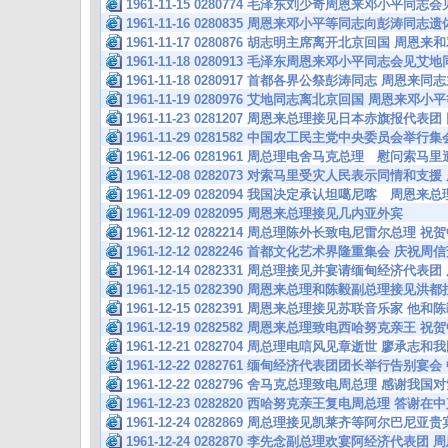
1961-11-15 0280774 毛泽东刘少奇周恩来邓小平同
1961-11-16 0280835 周恩来邓小平等同志向彭涛同志
1961-11-17 0280876 胡志明主席离开北京回国 
1961-11-18 0280913 毛泽东周恩来邓小平同志会见
1961-11-18 0280917 首都各界公祭彭涛同志 周
1961-11-19 0280976 艾地同志离北京回国 周恩来
1961-11-23 0281207 周恩来总理接见日本赤旗报代
1961-11-29 0281582 中国农工民主党中央委员会举
1961-12-06 0281961 周总理电舍马克总理 慰问索
1961-12-08 0282073 对索马里受灾人民表示同情
1961-12-09 0282094 我国决定承认坦噶尼喀 周
1961-12-09 0282095 周恩来总理接见几内亚外宾
1961-12-12 0282214 周总理陈外长致电尼雷尔总理 
1961-12-12 0282246 首都文化艺术界隆重集会 庆祝
1961-12-14 0282331 周总理接见并宴请缅甸经济代
1961-12-15 0282390 周恩来总理和陈毅副总理接见
1961-12-15 0282391 周恩来总理接见苏联音乐家 
1961-12-19 0282582 周恩来总理致电西哈努克亲王
1961-12-21 0282704 周总理电唁风见章逝世 廖
1961-12-22 0282761 缅甸经济代表团团长举行告别宴
1961-12-22 0282796 舍马克总理致电周总理 感谢
1961-12-23 0282820 西哈努克亲王复电周总理 
1961-12-24 0282869 周总理接见凯莱齐等阿尔巴尼亚贵
1961-12-24 0282870 李先念副总理欢宴阿经济代表团