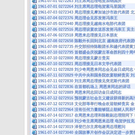
1961-07-01 0272263 刘主席周总理电贺加纳国庆
1961-07-01 0272264 刘主席周总理电贺索马里国庆
1961-07-03 0272343 周总理接见摩加迪沙市政代表
1961-07-04 0272376 周总理会见苏发努冯亲王
1961-07-05 0272440 周总理接见越南水电部代表团
1961-07-06 0272516 周总理设宴欢送苏发努冯亲王
1961-07-06 0272518 周恩来总理接见日本朋友
1961-07-08 0272658 陈毅外长回到北京 越南政府
1961-07-09 0272735 外交部招待陈毅团长和越代表
1961-07-10 0272795 首都盛会庆祝蒙古革命胜利四
1961-07-10 0272800 周总理接见蒙古贵宾
1961-07-10 0272821 周总理接见日本文学代表团
1961-07-11 0272828 刘少奇周恩来同志会见金日成
1961-07-11 0272829 中共中央和国务院欢宴朝鲜贵
1961-07-11 0272830 刘主席周总理接见突尼斯代表团
1961-07-11 0272836 在首都机场上 周恩来同志的讲话
1961-07-12 0272889 周恩来同志回访金日成同志
1961-07-12 0272916 预祝蒙古社会主义建设获得新
1961-07-12 0272918 文化部等举行晚会欢迎朝鲜贵
1961-07-13 0272964 没有任何力量能够阻止朝鲜人
1961-07-14 0273017 在周恩来总理和陈毅副总理陪同
1961-07-14 0273018 刘少奇主席周恩来总理 电贺伊
1961-07-14 0273019 泽登巴尔主席电谢周总理慰问
1961-07-14 0273040 全国故事片创作会议决定进一