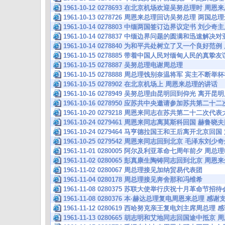
1961-10-12 0278693 在北京机场欢迎吴努总理时 周
1961-10-13 0278726 周恩来总理回访吴努总理 两
1961-10-14 0278803 中缅两国签订边界议定书 刘
1961-10-14 0278837 中缅边界问题的圆满和迅速解
1961-10-14 0278840 为和平共处树立了又一个良好
1961-10-15 0278885 带着中国人民对缅甸人民的真
1961-10-15 0278887 吴努总理电谢周总理
1961-10-15 0278888 周总理饯别奈温将军 宾主不断
1961-10-15 0278902 在北京机场上 周恩来总理的讲话
1961-10-16 0278949 吴努总理由昆明回到仰光 离
1961-10-16 0278950 应苏共中央邀请参加苏共第二
1961-10-20 0279218 周恩来同志在苏共第二十二次
1961-10-24 0279461 周恩来同志离莫斯科回国 赫
1961-10-24 0279464 马亨德拉国王和王后离开北京
1961-10-25 0279542 周恩来同志回到北京 毛泽
1961-11-01 0280005 阿尔及利亚革命七周年前夕 周
1961-11-02 0280065 彭真康生陶铸同志回到北京
1961-11-02 0280067 周总理接见加纳贸易代表团
1961-11-04 0280178 周总理接见奔舍那和冯维希
1961-11-08 0280375 苏联大使举行庆祝十月革命节
1961-11-08 0280376 本·赫达总理复电周恩来总理
1961-11-12 0280619 西哈努克亲王复电刘主席周
1961-11-13 0280665 胡志明和艾地同志回国途中