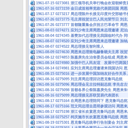
1961-07-15 0273081 浙江领导机关举行晚会欢迎朝
1961-07-16 0273159 金日成首相率党政代表团回国
1961-07-17 0273217 周总理陈外长接见印度外交部秘书
1961-07-26 0273775 毛主席祝贺古巴人民光荣节日
1961-07-26 0273777 首都隆重集会庆祝古巴革命节
1961-08-03 0274271 应刘少奇主席周恩来总理邀
1961-08-04 0274345 基赞加代总理接见我国临时
1961-08-07 0274520 应刘少奇主席周恩来总理邀
1961-08-07 0274522 周总理接见智利客人
1961-08-09 0274630 周恩来总理致电赫鲁晓夫主
1961-08-12 0274853 陈嘉庚先生治丧委员会组成 周
1961-08-14 0274980 加强中巴人民友谊 发展中巴两
1961-08-14 0274981 应刘主席周总理邀请来我国访问
1961-08-15 0275016 进一步发展中国加纳友好合作关
1961-08-16 0275095 刘主席周总理回访恩克鲁玛总统
1961-08-16 0275096 周总理会见古拉特副总统 李先
1961-08-16 0275098 首都各界公祭陈嘉庚先生 
1961-08-16 0275099 周总理接见苏联贸易代表团长
1961-08-17 0275164 在周恩来总理陪同下 恩克鲁玛
1961-08-17 0275166 范文同总理去昆明参观访问
1961-08-17 0275198 浙江省长欢宴恩克鲁玛总统 
1961-08-18 0275257 柯庆施市长欢宴恩克鲁玛总统
1961-08-19 0275301 恩克鲁玛总统举行告别宴会 
1961-08-19 0275303 人大常委会第四十一次会议决