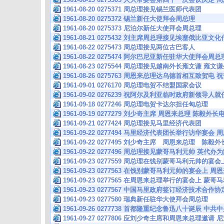
1961-08-20 0275371 周总理接见锡兰医师代表团
1961-08-20 0275372 锡兰新任大使拜会周总理
1961-08-20 0275373 尼泊尔新任大使拜会周总理
1961-08-21 0275432 刘主席周总理接见埃塞俄比亚
1961-08-22 0275473 周总理接见两位古巴客人
1961-08-22 0275474 阿尔巴尼亚新任驻华大使拜会周总
1961-08-23 0275544 周总理接见越南外长雍文谦 
1961-08-26 0275763 周恩来总理达乌德首相互致
1961-09-01 0276170 周总理电贺不结盟国家会议
1961-09-02 0276239 祝阿尔及利亚临时政府新领导人
1961-09-18 0277246 周总理电贺卡达尔担任匈总理
1961-09-19 0277279 刘少奇主席 周恩来总理 陈
1961-09-21 0277424 周总理接见马里经济代表团
1961-09-22 0277494 马里经济代表团长举行访华
1961-09-22 0277495 刘少奇主席 周恩来总理 
1961-09-22 0277496 周总理接见蒙哥马利元帅 英代
1961-09-23 0277559 周总理在饯别蒙哥马利元帅的
1961-09-23 0277563 在饯别蒙哥马利元帅的宴会上 
1961-09-23 0277565 在周恩来总理举行的宴会上 蒙
1961-09-23 0277567 中国马里政府签订经济技术合
1961-09-23 0277580 瑞典新任驻华大使拜会周总理
1961-09-26 0277738 首都隆重纪念鲁迅八十诞辰 
1961-09-27 0277806 应刘少奇主席和周恩来总理