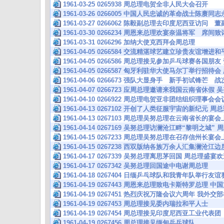
1961-03-25 0265938 周总理电贺全非人民大会召开
1961-03-26 0266005 中国人民忠诚的革命战士陈赓
1961-03-27 0266062 陈毅副总理去印度尼西亚访问
1961-03-30 0266234 周恩来总理欢宴奈温将军 席
1961-03-31 0266296 加纳大使克西拜会周总理
1961-04-05 0266584 交流精湛球艺建立珍贵友谊增进
1961-04-05 0266586 周总理接见参加乒乓球赛各国
1961-04-05 0266587 匈牙利驻华大使马尔丁举行招待
1961-04-06 0266673 强队大显身手 新手初试锋芒
1961-04-07 0266723 应周总理邀请来我国云南省休假
1961-04-10 0266922 周总理电贺亚非团结组织理
1961-04-13 0267102 开创了人类征服宇宙的新纪元
1961-04-13 0267103 周总理吴努总理在云南省长的
1961-04-14 0267169 吴努总理访澜沧江畔“黎明之城
1961-04-15 0267233 周总理吴努总理在召存信州长
1961-04-15 0267238 西双版纳各族万余人汇集澜沧
1961-04-17 0267339 吴努总理离思茅回国 周总理盛
1961-04-17 0267342 吴努总理回国途中电谢周总理
1961-04-18 0267404 日缅乒乓球队和我青年队举行
1961-04-19 0267443 周恩来总理致电卡斯特罗总理 
1961-04-19 0267451 热烈庆祝万隆会议六周年 我外
1961-04-19 0267453 周总理接见委内瑞拉和平人士
1961-04-19 0267454 周总理接见印度尼西亚工业代表团
1961-04-19 0267456 周总理接见缅甸乒乓球队