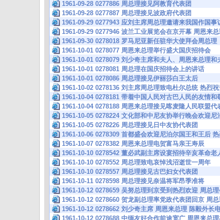
1961-09-28 0277886 周总理接见阿教育代表团
1961-09-28 0277887 周总理接见波政府代表团
1961-09-29 0277943 应刘主席周总理邀请来我国作
1961-09-29 0277946 波兰工业展览会在京开幕 周恩
1961-09-30 0278018 罗马尼亚新任驻华大使拜会周总理
1961-10-01 0278077 周恩来总理举行盛大国庆招待会
1961-10-01 0278079 刘少奇主席和夫人、周恩来总
1961-10-01 0278081 周总理在国庆招待会上的讲话
1961-10-01 0278086 周总理接见伊丽莎白王太后
1961-10-02 0278136 刘主席周总理致电杜尔总统 热
1961-10-04 0278181 带着中国人民对古巴人民的友情
1961-10-04 0278188 周恩来总理接见喀麦隆人民联盟
1961-10-05 0278224 文化部和中尼友协举行晚会欢
1961-10-05 0278226 周总理接见日中友协代表团
1961-10-06 0278309 首都盛会欢迎尼泊尔国王和王后
1961-10-07 0278382 周恩来总理电贺富马亲王寿辰
1961-10-10 0278542 董必武副主席设宴招待辛亥革
1961-10-10 0278552 周总理致电哀悼浅沼逝世一周年
1961-10-10 0278557 周总理接见古巴妇女代表团
1961-10-11 0278598 周总理接见奈温将军昂季准将
1961-10-12 0278659 吴努总理到京受到热烈欢迎 周
1961-10-12 0278660 贺龙副总理率党政代表团回京
1961-10-12 0278662 刘少奇主席 周恩来总理 陈毅
1961-10-12 0278688 中缅友好合作前途宽广 周