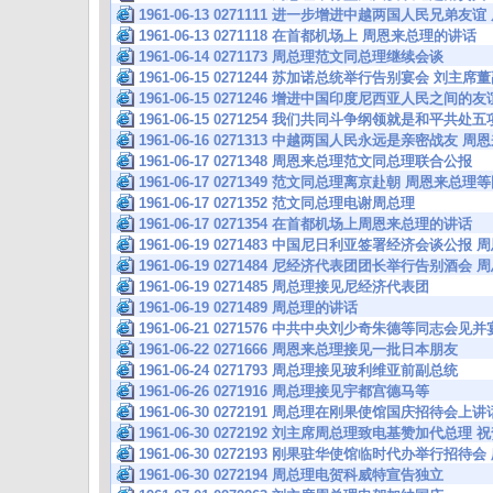
1961-06-13 0271111 进一步增进中越两国人民兄弟
1961-06-13 0271118 在首都机场上 周恩来总理的讲话
1961-06-14 0271173 周总理范文同总理继续会谈
1961-06-15 0271244 苏加诺总统举行告别宴会 刘主
1961-06-15 0271246 增进中国印度尼西亚人民之间
1961-06-15 0271254 我们共同斗争纲领就是和平共
1961-06-16 0271313 中越两国人民永远是亲密战友
1961-06-17 0271348 周恩来总理范文同总理联合公报
1961-06-17 0271349 范文同总理离京赴朝 周恩来
1961-06-17 0271352 范文同总理电谢周总理
1961-06-17 0271354 在首都机场上周恩来总理的讲话
1961-06-19 0271483 中国尼日利亚签署经济会谈公
1961-06-19 0271484 尼经济代表团团长举行告别酒
1961-06-19 0271485 周总理接见尼经济代表团
1961-06-19 0271489 周总理的讲话
1961-06-21 0271576 中共中央刘少奇朱德等同志会
1961-06-22 0271666 周恩来总理接见一批日本朋友
1961-06-24 0271793 周总理接见玻利维亚前副总统
1961-06-26 0271916 周总理接见宇都宫德马等
1961-06-30 0272191 周总理在刚果使馆国庆招待会上
1961-06-30 0272192 刘主席周总理致电基赞加代总
1961-06-30 0272193 刚果驻华使馆临时代办举行招待
1961-06-30 0272194 周总理电贺科威特宣告独立