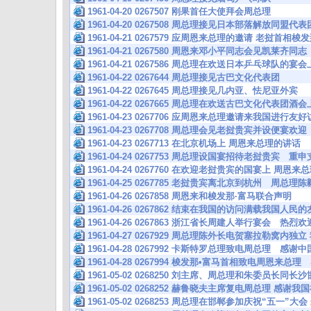
1961-04-20 0267507 刚果首任大使拜会周总理
1961-04-20 0267508 周总理接见日本部落解放同盟代表
1961-04-21 0267579 应周恩来总理的邀请 老挝首相
1961-04-21 0267580 周恩来邓小平同志会见凯莱齐同志
1961-04-21 0267586 周总理在欢送日本乒乓球队的
1961-04-22 0267644 周总理接见古巴文化代表团
1961-04-22 0267645 周总理接见几内亚、怯尼亚外宾
1961-04-22 0267665 周总理在欢送古巴文化代表团
1961-04-23 0267706 应周恩来总理邀请来我国进行
1961-04-23 0267708 周总理会见老挝贵宾并设便宴欢迎
1961-04-23 0267713 在北京机场上 周恩来总理的讲话
1961-04-24 0267753 周总理设国宴招待老挝贵宾 
1961-04-24 0267760 在欢迎老挝贵宾的国宴上 周恩
1961-04-25 0267785 老挝贵宾离北京到杭州 周总
1961-04-26 0267858 周恩来和梭发那·富马联合声明
1961-04-26 0267862 结束在我国的访问满载我国人
1961-04-26 0267863 浙江省长周建人举行宴会 热
1961-04-27 0267929 周总理陈外长电贺塞拉勒窝
1961-04-28 0267992 卡斯特罗总理致电周总理 感
1961-04-28 0267994 梭发那•富马首相致电周恩来
1961-05-02 0268250 刘主席、周总理和朱委员长
1961-05-02 0268252 赫鲁晓夫主席复电周总理 
1961-05-02 0268253 周总理在邯郸参加庆祝“五一”