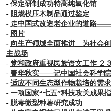
-
保定研制成功特高纯氧化铕
-
阻燃模压木制品通过鉴定
-
走中国式改造老企业的道路——
-
图片
-
向生产领域全面推进 为社会创
主战场
-
党和政府重视民族语文工作 ２
-
春华秋实——记中国社会科学院
-
适应不同生态型作物栽培的需求
-
一项国家“七五”科技攻关成果
-
脱毒微型种薯研究成功