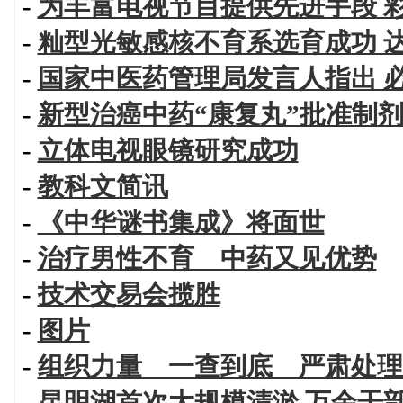
-
为丰富电视节目提供先进手段 
-
籼型光敏感核不育系选育成功 
-
国家中医药管理局发言人指出 
-
新型治癌中药“康复丸”批准制
-
立体电视眼镜研究成功
-
教科文简讯
-
《中华谜书集成》将面世
-
治疗男性不育 中药又见优势
-
技术交易会揽胜
-
图片
-
组织力量 一查到底 严肃处理
-
昆明湖首次大规模清淤 万余干