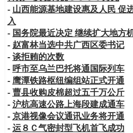
-
山西能源基地建设惠及人民 促
入
-
国务院最近决定 继续扩大地方
-
赵富林当选中共广西区委书记
-
谈拒贿的次数
-
呼市至乌兰巴托将通国际列车
-
鹰潭铁路枢纽编组站正式开通
-
曹县收购皮棉超过五千万公斤
-
沪杭高速公路上海段建成通车
-
京港视像会议通讯业务将开通
-
运８Ｃ气密封型飞机首飞成功