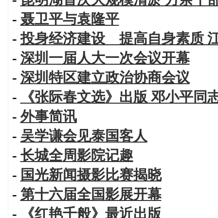
-
聂卫平与袁隆平
-
投身经济建设 提高自身素质 
-
深圳一届人大一次会议开幕
-
深圳特区建立政治协商会议
-
《张际春文选》出版 邓小平同
-
外事简讯
-
吴学谦会见泰国客人
-
长城全周影院记趣
-
国光新闻摄影比赛揭晓
-
第十六届全国影展开幕
-
《红艳千般》最近出版