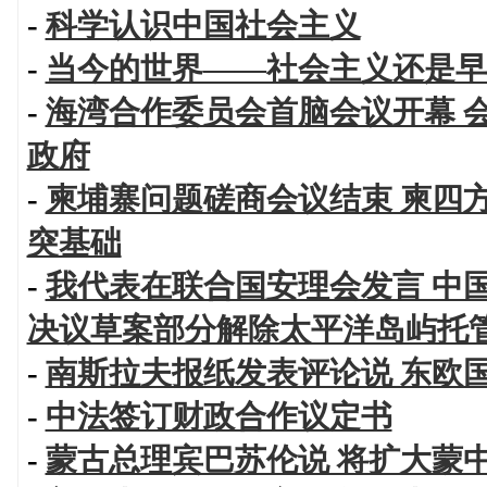
-
科学认识中国社会主义
-
当今的世界——社会主义还是早
-
海湾合作委员会首脑会议开幕 
政府
-
柬埔寨问题磋商会议结束 柬四
突基础
-
我代表在联合国安理会发言 中
决议草案部分解除太平洋岛屿托
-
南斯拉夫报纸发表评论说 东欧
-
中法签订财政合作议定书
-
蒙古总理宾巴苏伦说 将扩大蒙