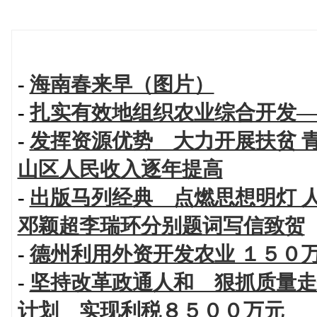
-
海南春来早（图片）
-
扎实有效地组织农业综合开发—
-
发挥资源优势 大力开展扶贫 
山区人民收入逐年提高
-
出版马列经典 点燃思想明灯 
邓颖超李瑞环分别题词写信致贺
-
德州利用外资开发农业 １５０
-
坚持改革政通人和 狠抓质量走
计划 实现利税８５００万元