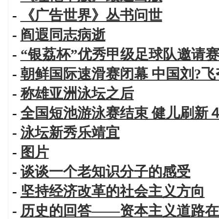
-
《广告世界》丛书问世
-
阎遐同志病逝
-
“银荔杯”优秀甲级足球队邀请
-
朝鲜国际速滑赛闭幕 中国刘?
-
称雄亚洲泳坛之后
-
全国短池游泳赛结束 健儿刷新
-
泳坛新秀乐靖宜
-
图片
-
谈谈一个老知识分子的感受
-
坚持经济改革的社会主义方向
-
历史的回答——资本主义道路在