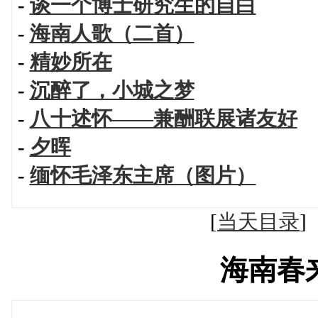
-
谈一个博士研究生的自白
-
海南人歌（二首）
-
精妙所在
-
沉醉了，小城之梦
-
八十述怀——兼酬联展诸友好
-
夕晖
-
缅怀毛泽东主席（图片）
[
当天目录
海南春