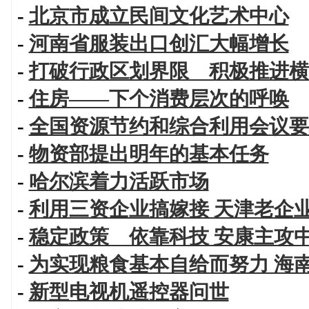
-
北京市成立民间文化艺术中心
-
河南省服装出口创汇大幅增长
-
打破行政区划界限 积极推进横
-
住房——下个消费层次的呼唤
-
全国资源节约和综合利用会议要
-
物资部提出明年的基本任务
-
哈尔滨着力活跃市场
-
利用三资企业搞嫁接 天津老企
-
稳定政策 依靠科技 安康主攻
-
为实现粮食基本自给而努力 海
-
新型电视机遥控器问世