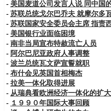
-
美国麦道公司发言人说 同中国
-
苏联总统戈尔巴乔夫 就摩尔多
-
苏联国家安全委员会主席 指责
-
美国银行业面临困境
-
南非当局宣布特赦流亡人员
-
阿尔巴尼亚政府人事调整
-
波兰总统瓦文萨宣誓就职
-
布什会见英国首相梅杰
-
拉美一体化取得进展
-
从瑞典看欧洲经济一体化的扩大
-
１９９０年国际大事回顾