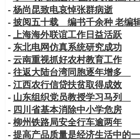
-
杨尚昆致电哀悼张群病逝
-
披阅五十载 编书千余种 老编
-
上海海外联谊工作日益活跃
-
东北电网仿真系统研究成功
-
云南重视抓好农村教育工作
-
往返大陆台湾同胞逐年增多
-
江西农行信贷扶贫取得成效
-
山东组织党员教授学习马列
-
四川省基本消除中小学危房
-
柳州铁路局安全行车逾两年
-
提高产品质量是经济生活中的一