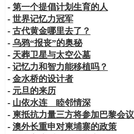
-
第一个提倡计划生育的人
-
世界记忆力冠军
-
古代黄金哪里去了？
-
乌鸦“报丧”的奥秘
-
天葬卫星与太空公墓
-
记忆力和智力能移植吗？
-
金水桥的设计者
-
元旦的来历
-
山依水连 睦邻情深
-
柬抵抗力量三方将参加巴黎会议
-
澳外长重申对柬埔寨的政策