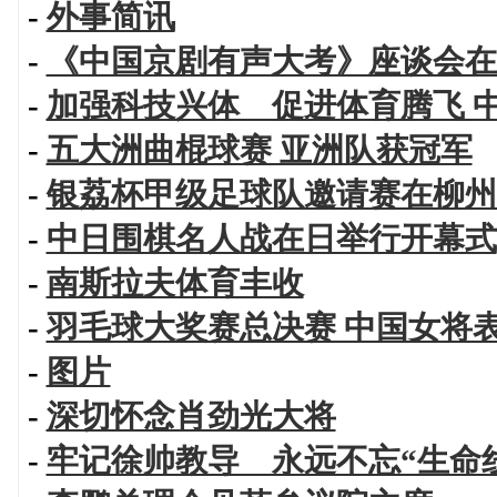
-
外事简讯
-
《中国京剧有声大考》座谈会在
-
加强科技兴体 促进体育腾飞 
-
五大洲曲棍球赛 亚洲队获冠军
-
银荔杯甲级足球队邀请赛在柳州
-
中日围棋名人战在日举行开幕式
-
南斯拉夫体育丰收
-
羽毛球大奖赛总决赛 中国女将
-
图片
-
深切怀念肖劲光大将
-
牢记徐帅教导 永远不忘“生命