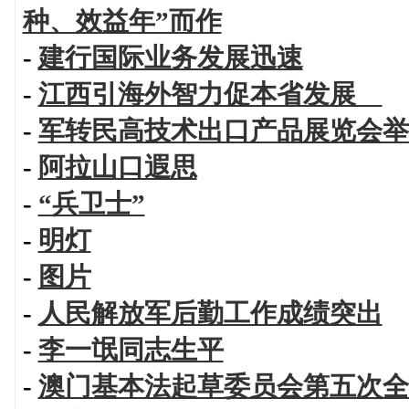
种、效益年”而作
-
建行国际业务发展迅速
-
江西引海外智力促本省发展
-
军转民高技术出口产品展览会举
-
阿拉山口遐思
-
“兵卫士”
-
明灯
-
图片
-
人民解放军后勤工作成绩突出
-
李一氓同志生平
-
澳门基本法起草委员会第五次全