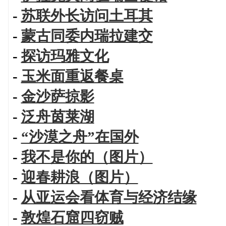
-
苏联外长访问土耳其
-
蒙古同委内瑞拉建交
-
探访玛雅文化
-
玉米面重返餐桌
-
金沙萨掠影
-
泛舟茵莱湖
-
“沙漠之舟”在国外
-
我不是你的（图片）
-
迎春耕浪（图片）
-
从亚运会看体育与经济结缘
-
敦煌石窟四窃贼