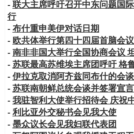
-
联大主席呼吁召开中东问题国际
行
-
布什重申美伊对话日期
-
欧共体举行第四十四届首脑会议
-
南非非国大举行全国协商会议 
-
苏联最高苏维埃主席团呼吁 格
-
伊拉克取消阿齐兹同布什的会谈
-
苏联南朝鲜总统会谈并签署宣言
-
我驻智利大使举行招待会 庆祝
-
利比亚外交秘书会见我大使
-
墨众议长会见我妇联代表团