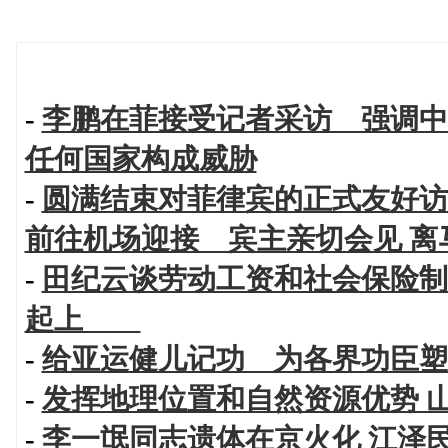
-
李鹏在菲接受记者采访 强调中
任何国家构成威胁
-
圆满结束对菲律宾的正式友好访
前往机场迎接 宾主亲切会见 离
-
田纪云谈劳动工资和社会保险制
起上
-
给亚运健儿记功 为各界功臣塑
-
发挥地理位置和自然资源优势 
-
李一氓同志遗体在京火化 江泽