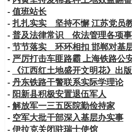
-
值班站长
-
扎扎实实 坚持不懈 江苏党员
-
普及法律常识 依法管理各项事
-
节节落实 环环相扣 邯郸对基
-
严厉打击车匪路霸 上海铁路公
-
《江西红土地盛开文明花》出版
-
丹东铁路干警联系实际学理论
-
阳新县积极安置退伍军人
-
解放军一三五医院勤俭持家
-
空军大批干部深入基层办实事
-
伊拉克关闭驻瑞士使馆