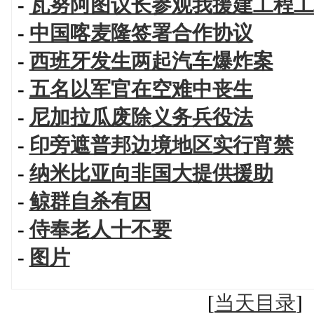
-
瓦努阿图议长参观我援建工程工
-
中国喀麦隆签署合作协议
-
西班牙发生两起汽车爆炸案
-
五名以军官在空难中丧生
-
尼加拉瓜废除义务兵役法
-
印旁遮普邦边境地区实行宵禁
-
纳米比亚向非国大提供援助
-
鲸群自杀有因
-
侍奉老人十不要
-
图片
[
当天目录