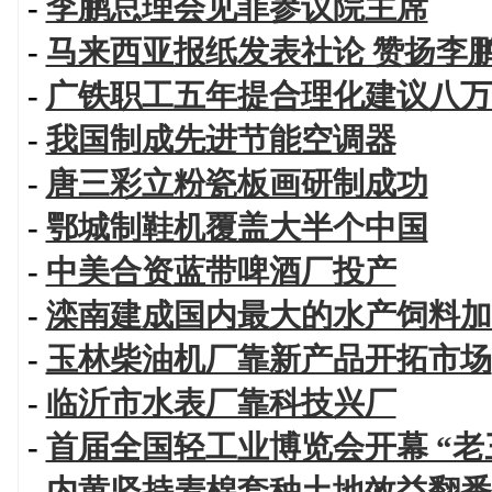
-
李鹏总理会见菲参议院主席
-
马来西亚报纸发表社论 赞扬李
-
广铁职工五年提合理化建议八万
-
我国制成先进节能空调器
-
唐三彩立粉瓷板画研制成功
-
鄂城制鞋机覆盖大半个中国
-
中美合资蓝带啤酒厂投产
-
滦南建成国内最大的水产饲料加
-
玉林柴油机厂靠新产品开拓市场
-
临沂市水表厂靠科技兴厂
-
首届全国轻工业博览会开幕 “老
-
内黄坚持麦棉套种土地效益翻番