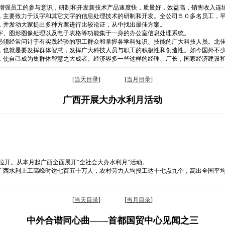
断增强员工的参与意识，研制和开发新技术产品速度快，质量好，效益高，销售收入连
，主要致力于汉字和其它文字的信息处理技术的研制和开发。全公司５０多名员工，
，并发动大家提出多种方案进行比较论证，从中找出最佳方案。
字、图形图像处理以及电子表格等功能集于一身的办公室信息处理系统。
必须经常问计于有实践经验的职工群众和掌握各学科知识、技能的广大科技人员。北
，也就是要发挥群体智慧，发挥广大科技人员与职工的积极性和创造性。如今国外不少
智慧，使自己成为集群体智慧之大成者。经济界多一些这样的经理、厂长，国家
[
当天目录
] [
当月目录
]
广西开展大办水利月活动
拉开。从本月起广西全面展开“全社会大办水利月”活动。
广西水利上工高峰时达七百五十万人，农村劳力人均投工达十七点九个，高出全国平
[
当天目录
] [
当月目录
]
中外合谱同心曲——首都国贸中心见闻之三