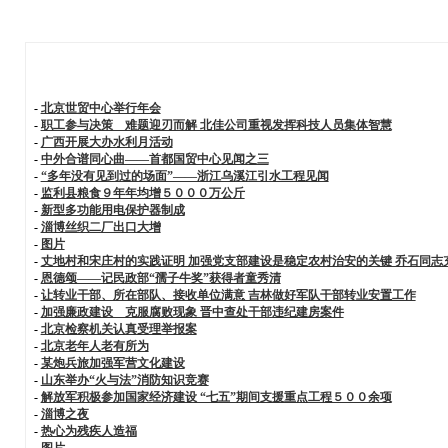
-
北京世贸中心举行年会
-
职工参与决策 难题迎刃而解 北佳公司重视发挥科技人员集体智慧
-
广西开展大办水利月活动
-
中外合谱同心曲——首都国贸中心见闻之三
-
“多年没有见到过的场面”——浙江乌溪江引水工程见闻
-
监利县粮食９年年均增５０００万公斤
-
新型多功能用电保护器制成
-
淄博丝织二厂出口大增
-
图片
-
丈地村和宋庄村的实践证明 加强党支部建设是稳定农村治安的关键 乔石同志
-
恩德颂——记民政部“孺子牛奖”获得者童秀清
-
让转业干部、所在部队、接收单位满意 吉林做好军队干部转业安置工作
-
加强廉政建设 克服腐败现象 晋中查处干部违纪建房案件
-
北京检察机关认真受理举报案
-
北京老年人老有所为
-
某炮兵旅加强军营文化建设
-
山东举办“火与法”消防知识竞赛
-
解放军积极参加国家经济建设 “七五”期间支援重点工程５００余项
-
淄博之夜
-
热心为残疾人造福
-
图片