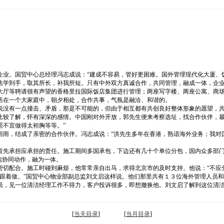
企业。国贸中心总经理冯志成说：“建成不容易，管好更困难。国外管理现代化大厦、
法学到手，取其所长，补我所短。只有中外双方真诚合作，共同管理，融成一体，企业
大厅等聘请很有声望的香格里拉国际饭店集团进行管理；两座写字楼、两座公寓、商
活在一个大家庭中，朝夕相处，合作共事，气氛是融洽、和谐的。
说没有一点撞击、矛盾，那是不可能的，但由于相互都有共创良好整体形象的愿望，
比较了解，怀有深深的感情。中国刚对外开放，郭先生便来考察选址，找合作伙伴，最
照不宜做得太袒胸等等。”
雨雨，结成了亲密的合作伙伴。冯志成说：“洪先生多年在香港，熟谙海外业务；我对
首先承担应承担的责任。施工期间多国承包，下边还有几十个单位分包，国内众多部门
包协同动作，融为一体。
密切配合。施工时碰到麻烦，他常常亲自出马，求得北京市的及时支持。他说：“不应
就跟着做。”国贸中心物业部副总监刘文启这样说。他们那里共有１３位海外管理人员
员，见一位清洁经理工作不得力，客户投诉很多，即想撤换他。刘文启了解到这位清
[
当天目录
] [
当月目录
]