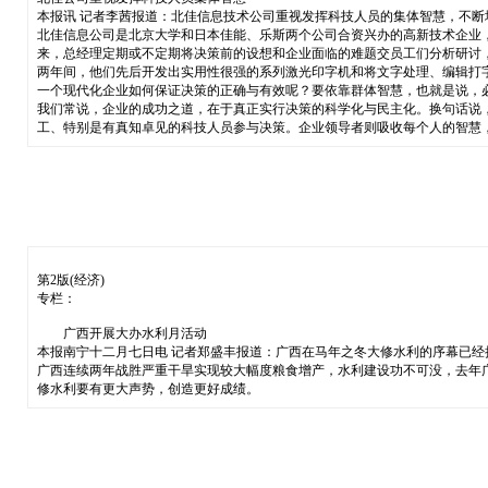
本报讯 记者李茜报道：北佳信息技术公司重视发挥科技人员的集体智慧，不
北佳信息公司是北京大学和日本佳能、乐斯两个公司合资兴办的高新技术企业
来，总经理定期或不定期将决策前的设想和企业面临的难题交员工们分析研讨
两年间，他们先后开发出实用性很强的系列激光印字机和将文字处理、编辑打
一个现代化企业如何保证决策的正确与有效呢？要依靠群体智慧，也就是说，
我们常说，企业的成功之道，在于真正实行决策的科学化与民主化。换句话说
工、特别是有真知卓见的科技人员参与决策。企业领导者则吸收每个人的
第2版(经济)
专栏：
广西开展大办水利月活动
本报南宁十二月七日电 记者郑盛丰报道：广西在马年之冬大修水利的序幕已经
广西连续两年战胜严重干旱实现较大幅度粮食增产，水利建设功不可没，去年
修水利要有更大声势，创造更好成绩。