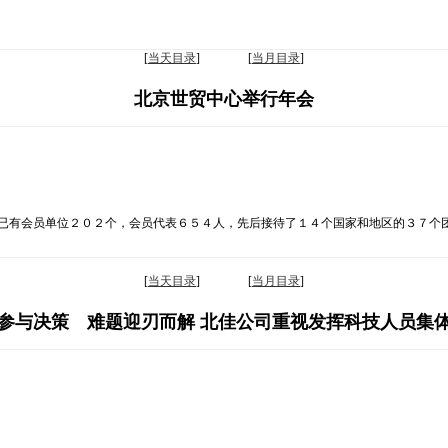
[
当天目录
] [
当月目录
]
北京世贸中心举行年会
，已有会员单位２０２个，会员代表６５４人，先后接待了１４个国家和地区的３７个
[
当天目录
] [
当月目录
]
参与决策 难题迎刃而解 北佳公司重视发挥科技人员集