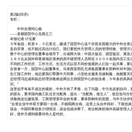
第2版(经济)
专栏：
中外合谱同心曲
——首都国贸中心见闻之三
本报记者 计泓赓
５年奋战，耗资４．５亿美元，建成了国贸中心这个目前全国最大的中外合资
妄自菲薄，也不能过高估计自己。我们要把外方管理人员的管理经验、管理方
整个中心的管理在董事会领导下，分成两大块：中国大饭店、国贸饭店、展览
１６０位从国外和香港地区请来的高中级管理人员和近３０００名国内员工生
不同的工作经历、工作方式、生活方式以至不同价值观的人们在一起共事，要
合资者一方，国贸中心副董事长、马来西亚郭氏兄弟集团董事长郭鹤年对中国
生汇报工作时，他总要我们尊重中方同事，小至给女服务员做制服，他都要关
总经理冯志成和副总经理洪敬南这两位主持国贸中心的创业者，５年多的风风
识。”
这里似乎有条不成文的规矩，中外方有了矛盾，出了问题，中方先反躬自问，
的苗头，要求国内施工队伍甘当配角，提出：“当配角，做主人”，使总包与分
洪敬南这位建筑系、工商管理系毕业的专家，秉承郭鹤年的意图，与中方伙伴
“合资企业中外双方要唱一台戏，不能唱两台戏。这里上头合作得好，下面也
误会，中国同事就多介绍情况，误会也就冰释了。有位刚来的海外高级管理人
好，使外方感到慎重对待人是对的。