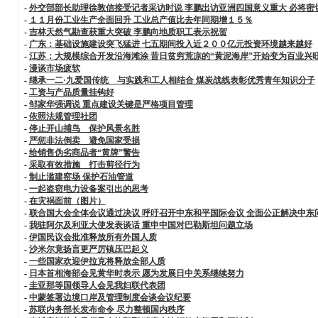
-
外交部部长助理徐敦信接受记者采访时说 李鹏出访亚洲四国意义重大 必将密
-
１１月份工业生产全面回升 工业总产值比去年同期增１５％
-
吉林天然气勘查获重大突破 李鹏向地质职工表示祝贺
-
广东：基础设施建设突飞猛进 七五期间投入近２００亿元投资环境越来越好
-
江苏：大规模综合开发沿海滩涂 昔日贫穷荒凉的“黄泥海岸”开始变为百业兴旺
-
漫谈市场疲软
-
继承一二·九爱国传统 与实践和工人相结合 煤炭战线表彰优秀青年知识分子
-
工资与产品质量挂钩好
-
邹家华强调说 重点建设关键是严格项目管理
-
依照法规管理社团
-
停止开山捕鸟 保护风景名胜
-
严惩非法倒卖 避免国家受损
-
给销售伪劣商品者“黄牌”警告
-
采取有效措施 打击剪径行为
-
制止滥建窑场 保护石油管道
-
一起盗窃电力设备案引出的思考
-
在灾祸面前（图片）
-
联合国大会全体会议通过决议 呼吁召开中东和平国际会议 全面公正解决中东
-
我驻阿尔及利亚大使发表谈话 重申中国对巴勒斯坦问题立场
-
伊国民议会批准释放所有外国人质
-
沙米尔竟扬言更严厉镇压巴起义
-
一些国家欢迎伊拉克将释放全部人质
-
日本首相海部会见黄华时表示 愿为发展日中关系继续努力
-
圭亚那等国领导人会见我妇联代表团
-
中蒙签署边境口岸及管理制度会谈会议纪要
-
苏联内务部长发布命令 尽力整顿国内秩序