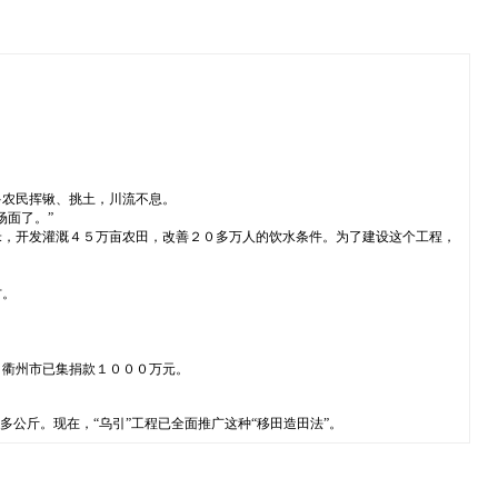
多农民挥锹、挑土，川流不息。
场面了。”
米，开发灌溉４５万亩农田，改善２０多万人的饮水条件。为了建设这个工程，
方。
。衢州市已集捐款１０００万元。
公斤。现在，“乌引”工程已全面推广这种“移田造田法”。