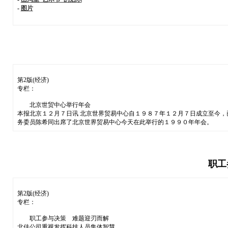
-
图片
第2版(经济)
专栏：
北京世贸中心举行年会
本报北京１２月７日讯 北京世界贸易中心自１９８７年１２月７日成立至今
务委员陈希同出席了北京世界贸易中心今天在此举行的１９９０年年会。
职工
第2版(经济)
专栏：
职工参与决策 难题迎刃而解
北佳公司重视发挥科技人员集体智慧