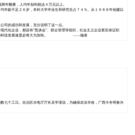
续两年翻番，人均年创利税达４万元以上。
平均年龄不足２６岁，本科大学毕业生和研究生占７４％。从１９８８年创建以
佳公司的成功和发展，充分说明了这一点。
现代化企业，都设有“恳谈会”、群众管理等组织，社会主义企业更应保证职
经济建设和科技发展速度必将大为加快。 ——编者
均数七个工日。自治区水电厅厅长吴学谨说，为确保农业丰收，广西今冬明春兴