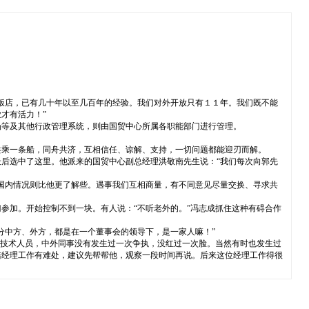
饭店，已有几十年以至几百年的经验。我们对外开放只有１１年。我们既不能
才有活力！”
场等及其他行政管理系统，则由国贸中心所属各职能部门进行管理。
共乘一条船，同舟共济，互相信任、谅解、支持，一切问题都能迎刃而解。
后选中了这里。他派来的国贸中心副总经理洪敬南先生说：“我们每次向郭先
国内情况则比他更了解些。遇事我们互相商量，有不同意见尽量交换、寻求共
参加。开始控制不到一块。有人说：“不听老外的。”冯志成抓住这种有碍合作
分中方、外方，都是在一个董事会的领导下，是一家人嘛！”
和技术人员，中外同事没有发生过一次争执，没红过一次脸。当然有时也发生过
洁经理工作有难处，建议先帮帮他，观察一段时间再说。后来这位经理工作得很