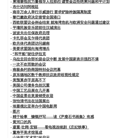
-
柬埔寨抵抗力量领导人拉那烈 谴责金边拒绝柬问题和平计划
-
布什访问阿根廷
-
南非万余人举行示威游行 要求铲除种族隔离制度
-
黎巴嫩政府决定接管全国港口
-
西欧联盟议会例会结束 就海湾危机与欧洲安全问题通过建议
-
平壤民族音乐团前往汉城演出
-
波波夫出任保政府总理
-
卡扎菲会见乍得代表团
-
欧共体代表团访问越南
-
美要求盟国向海湾增兵
-
“和平船”驶往伊拉克
-
乌拉圭回合部长级会议中断 发展中国家表示强烈不满
-
一次不欢而散的会议
-
南极条约协商国特别会议闭幕
-
原东德地区数千教师抗议政府歧视性规定
-
美预算赤字居高不下
-
美国公司债务负担沉重
-
中国工艺品展在几开幕
-
中国盆景在意展销受欢迎
-
张怡清书法在法国展出
-
埃塞俄比亚举办中国电影周
-
图片
-
精于绘事 慷慨抒写——读《尹瘦石书画集》有感
-
黄河口的风
-
凝重·壮阔·宏丽——看电视连续剧《庄妃轶事》
-
董寿平美术馆落成
-
山沟里“艺术节”的启示