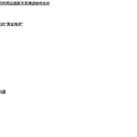
切同周边国家关系增进睦邻友好
的“黄金海岸”
问题