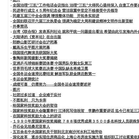
-
全国治理“三乱”工作电话会议指出 治理“三乱”大得民心亟待深入 自查工作
-
民进举行成立４５周年纪念会 雷洁琼重申坚定不移接受中共领导
-
民建五届三中全会强调 增强整体功能 开拓务实前进
-
全国妇联召开六届三次执委会 强调为稳定大局和建设精神文明作出新贡献
-
外事简讯
-
台湾《联合报》发表系列社论 就和平统一问题提出看法 希望由此引发海内外
-
大陆译的《资本论》在台出版
-
郎静山影艺研讨会在沪闭幕
-
戴高乐生平图片展闭幕
-
我国现代舞演员获国际大奖
-
鲁陶杯新闻摄影大奖赛揭晓
-
亚洲乒乓球锦标赛团体赛 中国男队夺魁女队第三
-
世界羽毛球大奖赛总决赛 中国队缺名将难卫冕
-
全国冬运会速滑比赛结束 解放军队获金牌总数第一
-
冬运会奖牌统计
-
成绩可喜 仍需努力——全国冬运会速滑赛述评
-
图片
-
社团过多过滥 企业难于应付
-
不图私利 只为乡亲
-
给国家科技奖励大会的贺信
-
国家科技奖励大会隆重举行 江泽民写信祝贺 李鹏作重要讲话 迄今已有近三
-
在国家科技奖励大会上的讲话
-
１９９０年度国家科技奖揭晓 ７８８项优秀成果３５００多名科技人员获殊
-
乔石会见坦桑尼亚客人
-
五百余名中央国家机关干部到北京南沙河水利工地劳动
-
深化改革 逐步实现住房商品化 上海公布房改实施方案 组织职工讨论紧紧依