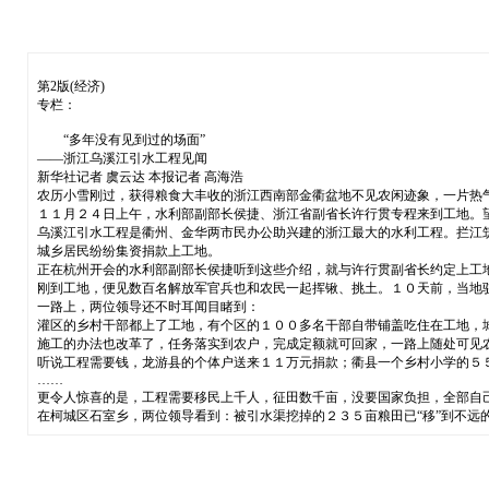
第2版(经济)
专栏：
“多年没有见到过的场面”
——浙江乌溪江引水工程见闻
新华社记者 虞云达 本报记者 高海浩
农历小雪刚过，获得粮食大丰收的浙江西南部金衢盆地不见农闲迹象，一片热
１１月２４日上午，水利部副部长侯捷、浙江省副省长许行贯专程来到工地。望
乌溪江引水工程是衢州、金华两市民办公助兴建的浙江最大的水利工程。拦江
城乡居民纷纷集资捐款上工地。
正在杭州开会的水利部副部长侯捷听到这些介绍，就与许行贯副省长约定上工
刚到工地，便见数百名解放军官兵也和农民一起挥锹、挑土。１０天前，当地
一路上，两位领导还不时耳闻目睹到：
灌区的乡村干部都上了工地，有个区的１００多名干部自带铺盖吃住在工地，
施工的办法也改革了，任务落实到农户，完成定额就可回家，一路上随处可见
听说工程需要钱，龙游县的个体户送来１１万元捐款；衢县一个乡村小学的５
……
更令人惊喜的是，工程需要移民上千人，征田数千亩，没要国家负担，全部自
在柯城区石室乡，两位领导看到：被引水渠挖掉的２３５亩粮田已“移”到不远