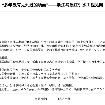
“多年没有见到过的场面”——浙江乌溪江引水工程见闻
气腾腾：当地人家喻户晓的乌溪江引水工程正在几十公里长的工地上全面展开，６万
着眼前人头攒动、熙熙攘攘的工地，两位领导感慨不已：“多年没见到这样搞水利的
筑坝建电站，开挖８０公里引水渠道，穿越干旱缺水的黄土丘陵，年引水两三亿立方
地看看。
驻军听说工程情况后，专门派出１５００名官兵远途赶来助阵，已开挖了１万多土石
城里的机关干部、企业职工也纷纷到工地义务劳动；
农民带着畚箕、扁担，骑自行车，坐拖拉机来来往往，好不热闹；
５名学生收废纸、捡破烂，凑齐５５元钱专程送来；机关干部、企业职工也纷纷捐款
己消化。当地农民和干部还创造了挖渠、移田、造田的绝招。
的荒滩上，还多出４００多亩。今年初移田造田就种上早稻、晚稻和旱粮，亩产７００多
[
当天目录
] [
当月目录
]