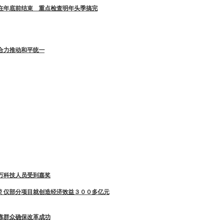
要在年底前结束 重点检查明年头季搞完
合力推动和平统一
万科技人员受到嘉奖
荣 仅部分项目就创造经济效益３００多亿元
靠群众确保改革成功