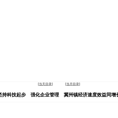
[
当天目录
] [
当月目录
]
坚持科技起步 强化企业管理 冀州镇经济速度效益同增