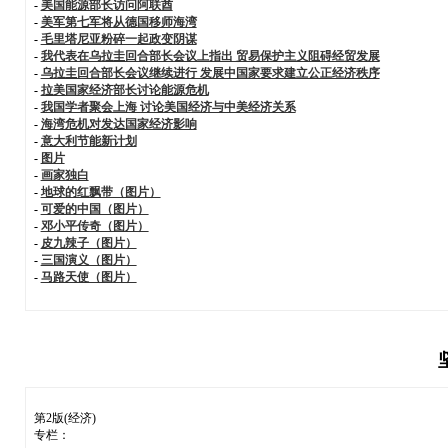
-
美国能源部长访问阿联酋
-
美军第七军将从德国移师海湾
-
毛里塔尼亚粉碎一起政变阴谋
-
我代表在乌拉圭回合部长会议上指出 贸易保护主义阻碍经贸发展
-
乌拉圭回合部长会议继续进行 发展中国家要求建立公正经济秩序
-
拉美国家经济部长讨论能源危机
-
我国学者聚会上海 讨论美国经济与中美经济关系
-
海湾危机对发达国家经济影响
-
意大利节能新计划
-
图片
-
画家独白
-
地球的红飘带（图片）
-
可爱的中国（图片）
-
邓小平传奇（图片）
-
皮九辣子（图片）
-
三国演义（图片）
-
马路天使（图片）
第2版(经济)
专栏：