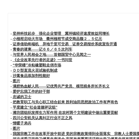
-
坚持科技起步 强化企业管理 冀州镇经济速度效益同增长
-
小椪柑启动大市场 衢州椪柑节成交商品额２．５亿元
-
证券借助终端机 异地千里可交易 证券交易报价系统宣告开通
-
青春的请柬——记６６／６５次列车
-
与世界人民相会之地——首都国贸中心见闻之一
-
《企业改革先行者的足迹》一书问世
-
“华荣楼”冷粘橡塑鞋走俏市场
-
ＤＤ型直流火花试验机制成
-
沙蒿食品添加剂性能好
-
图片
-
满腔热血献人民——记优秀共产党员、模范税务所长齐长义
-
爱护忘我工作的好干部
-
忠诚的卫士
-
把教育职工与关心职工结合起来 胜利油田思想政治工作有声有色
-
平度建立“社会道德评议组”
-
潍坊团组织发挥生力军作用 在农村两个文明建设中做出重要贡献
-
四川公安机关认真纠正行业不正之风
-
情暖子弟兵
-
图片
-
我国宗教工作在改革开放中前进 党的宗教政策得到全面落实 宗教人士爱国
-
河北省委召开学习傅显忠座谈会 宋平发表重要讲话指出学习傅显忠很有现实意