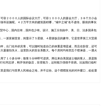
，可容２０００人的国际会议大厅，可容１０００人的宴会大厅，３８个大小会
场等设施呢。４２万平方米的建筑面积哪，“城中之城”名不虚传。眼前的事实
国贸中心，国内仅有，国外也少有。设计、施工分别由中、美、日、法多国承包
档，一派富丽堂皇，则显示了５星级、４星级饭店的豪华。它是世界第三大贸易
磅秤，出门在外的宾客，可以随时知道自己的体重是增是减，而且在卧室，还可
楼大厦最怕失火，这里防火的安全系数大。每个房间均有四五个喷淋器，一遇火
只用了１０多分钟；散客５分钟即可进房。两位来自美国波士顿的客人，原是陈
旅行社同志讲，刚开张的饭店，应变能力，运转能力强很不容易。比如我们临时
这里是我们与世界人民相会之地，并不过份。这个熠熠发光的对外窗口，处处显