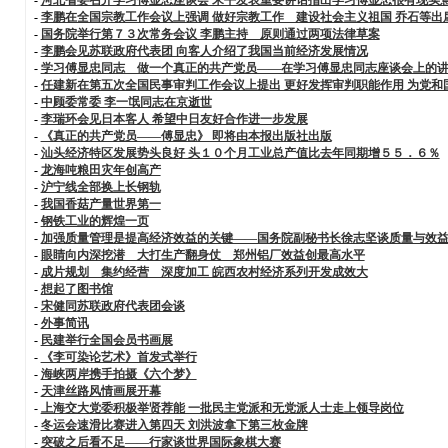
-
李鹏在全国宗教工作会议上强调 做好宗教工作 建设社会主义祖国 乔石等
-
国务院举行第７３次常务会议 李鹏主持 原则通过两项法律草案
-
李鹏会见苏联政府代表团 向客人介绍了我国当前经济发展情况
-
学习傅显忠同志 做一个真正的共产党员——在学习傅显忠同志座谈会上的
-
任建新在第五次全国民事审判工作会议上提出 更好发挥审判职能作用 为党和
-
中顾委常委 李一氓同志在京逝世
-
李瑞环会见日本客人 希望中日友好合作进一步发展
-
《真正的共产党员——傅显忠》 即将由本报出版社出版
-
汕头经济特区发展势头良好 头１０个月工业总产值比去年同期增５５．６％
-
龙海吨粮田灾年创高产
-
沪宁线全部换上长钢轨
-
我国香菇产量世界第一
-
钢铁工业的辉煌一页
-
加强质量管理是提高经济效益的关键——国务院副秘书长徐志坚谈质量与效
-
眼睛向内深挖潜 大打生产翻身仗 郑州铝厂效益创最高水平
-
成片规划 集约经营 深度加工 皖西农村经济系列开发成效大
-
想起了图书馆
-
宋健同苏联政府代表团会谈
-
外事简讯
-
民建举行全国会员书画展
-
《李可染论艺术》首发式举行
-
海峡两岸携手拍摄《六个梦》
-
天津丝路风情画展开幕
-
上海交大党委积极举贤荐能 一批民主党派和无党派人士走上领导岗位
-
冬运会速滑比赛进入第四天 刘洪波拿下第三枚金牌
-
突破之后看不足——行家谈世界国际象棋大赛