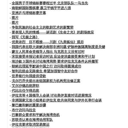
-
全国男子手球锦标赛赛程过半 北京部队队一马当先
-
南朝鲜国际围棋赛 聂卫平钱宇平进八强
-
亚洲乒乓球锦标赛开幕
-
图片
-
图片
-
争取民族的社会主义的歌剧艺术的新繁荣
-
要表现人民的情感——谈话剧《生命之光》的剧场效应
-
我写《无极之路》
-
优美浓烈 目不暇接——川剧《九美狐仙》观后
-
我国代表在联大谈解决南部非洲问题 铲除种族隔离制度是关键
-
蒙古人民革命党领导人指出 马克思主义没有过时
-
宋双接受本报记者采访时说 应迫使洪森接受柬和平计划
-
埃沙叙３国外长讨论海湾局势 要求伊拉克无条件从科撤军
-
朝鲜总理延亨默谈中国之行 访问取得圆满成功
-
智利总统会见陈俊生 希望加强智中友好合作
-
世界银行向我提供贷款
-
戈尔巴乔夫提出改组国家权力机构宪法修正案
-
艾尔沙德总统辞职
-
代比出任乍得总统
-
伊拉克等４国领导人会谈 讨论美伊直接对话进展情况
-
非洲国家元首小组将赴伊拉克 欧共体同意与伊外长举行会谈
-
黎巴嫩和解的重要步骤
-
布什访问乌拉圭
-
巴黎群众要求和平解决海湾危机
-
苏联否认将在海湾动用军队
-
伊拉克要求取消贸易禁运