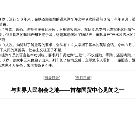
岁，运行１６年来，在铁道部组织的进京列车评比中９次跨进前３名，今年９月，被共
请柬。
行了补票、送药、缝补等服务到座位，不用旅客离座。车队党总支书记陈军把这叫做“
停，但售饮料的吆喝声却不绝于耳，这趟车也传出了嘀咕声。车队展开“开水和汽水的
不断。
００人次。为随时了解旅客的要求，全队有１２人掌握了基本的英语会话。今年３月
了人间的真善美，社会主义祖国了不起。”
加强列车员的语言基本功训练，要求列车员做到“三勤”，不仅腿勤、手勤，还要嘴勤。
１０岁，趁家中无人偷跑了出来。列车长了解情况后，立即派专人看护，一路照应。
扬意见４万多条，来信表扬９４件。
[
当天目录
] [
当月目录
]
与世界人民相会之地——首都国贸中心见闻之一