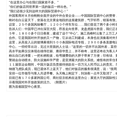
“在这里办公与在我们国家差不多。”
“你们的饭店同世界第一流的饭店一样出色。”
“我们还很少见到这样大的国际贸易中心！”
外国客商对８月份刚刚全面开业的中外合资企业——中国国际贸易中心的赞誉
映衬在白云蓝天下，坐落在北京黄金地段的这座建筑群，气宇轩昂，错落有致
议室，２５个多国风味餐厅，１２００个停车车位……我们曾花了两个多小时
告诉人们：中国早已冲出深宫大院，昂首走向世界。龙盘虎踞今胜昔，我们正
５年，１８００多个日日夜夜，建成了这个“中心”。施工高峰时云集了上万
合作。它是我国对外开放的又一产物，它从动工到建成，本身也在演奏着对外
这里，从高耸入云的玻璃幕墙到５００条国际电话专线，２９００多条直拨电
中心。一些经常出访，见过大世面的人士说：“这里的一切并不比国外差，某些
高水平如果仅仅体现在雄伟壮丽、雍容华贵上，并不称奇，这里还奇在为客人
称出自己的净重；一把长柄鞋拔，给弯腰费劲的大胖子带来了方便；印有绿、
警就会自动喷水。防火设施科学严密，是亚洲最大的防火系统。难怪有的常住客
１１届亚运会期间，中国大饭店负责接待捐款在一百万元人民币以上的贵宾。
纳德飞虎队成员，现已退休不上蓝天了，他们对饭店的服务很满意，说：“很
安排一位市领导与客人共进早餐。头天晚上刚定下，到深夜一点半又取消了，
目前已有１７０多家跨国公司、商社驻京机构在这里办公；展览大厅的国际性
示着我国对外开放政策的活力。（附图片）
图为首都国贸中心夜景。