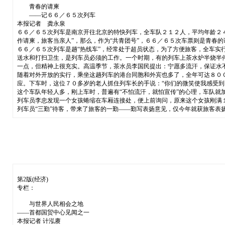
青春的请柬
——记６６／６５次列车
本报记者 龚永泉
６６／６５次列车是南京开往北京的特快列车，全车队２１２人，平均年龄２４
作请柬，旅客当亲人”，那么，作为“共青团号”，６６／６５次车票则是青春的
６６／６５次列车是趟“热线车”，经常处于超员状态，为了方便旅客，全车实
送水和打扫卫生，是列车员必须的工作。一个时期，有的列车上茶水炉半烧半
一点，但精神上很充实。高温季节，茶水员李国民提出：宁愿多流汗，保证水
随着对外开放的实行，乘坐这趟列车的港台同胞和外宾也多了，全年可达８０
应。下车时，这位７０多岁的老人抓住列车长的手说：“你们的微笑使我感受到
这个车队年轻人多，刚上车时，普遍有“不怕流汗，就怕宣传”的心理，车队就
列车员李忠发现一个女孩蜷缩在车厢连接处，便上前询问，原来这个女孩刚满
列车员“三勤”待客，带来了旅客的一勤——勤写表扬意见，仅今年就获旅客表
第2版(经济)
专栏：
与世界人民相会之地
——首都国贸中心见闻之一
本报记者 计泓赓