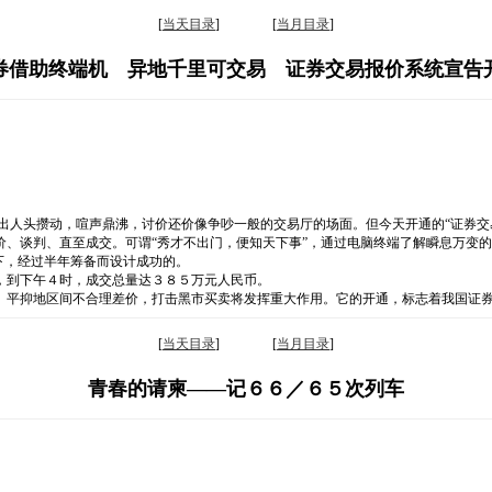
[
当天目录
] [
当月目录
]
券借助终端机 异地千里可交易 证券交易报价系统宣告
出人头攒动，喧声鼎沸，讨价还价像争吵一般的交易厅的场面。但今天开通的“证券交
价、谈判、直至成交。可谓“秀才不出门，便知天下事”，通过电脑终端了解瞬息万变
下，经过半年筹备而设计成功的。
，到下午４时，成交总量达３８５万元人民币。
、平抑地区间不合理差价，打击黑市买卖将发挥重大作用。它的开通，标志着我国证
[
当天目录
] [
当月目录
]
青春的请柬——记６６／６５次列车