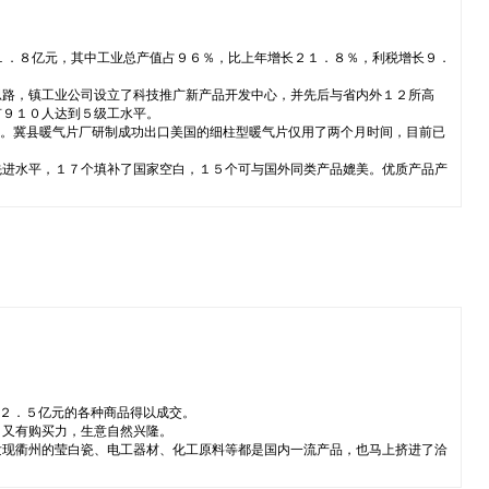
１．８亿元，其中工业总产值占９６％，比上年增长２１．８％，利税增长９．
思路，镇工业公司设立了科技推广新产品开发中心，并先后与省内外１２所高
有９１０人达到５级工水平。
品。冀县暖气片厂研制成功出口美国的细柱型暖气片仅用了两个月时间，目前已
先进水平，１７个填补了国家空白，１５个可与国外同类产品媲美。优质产品产
２．５亿元的各种商品得以成交。
，又有购买力，生意自然兴隆。
发现衢州的莹白瓷、电工器材、化工原料等都是国内一流产品，也马上挤进了洽