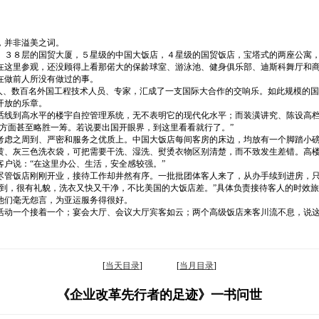
，并非溢美之词。
。３８层的国贸大厦，５星级的中国大饭店，４星级的国贸饭店，宝塔式的两座公寓
在这里参观，还没顾得上看那偌大的保龄球室、游泳池、健身俱乐部、迪斯科舞厅和商
在做前人所没有做过的事。
工人、数百名外国工程技术人员、专家，汇成了一支国际大合作的交响乐。如此规模的
开放的乐章。
话线到高水平的楼宇自控管理系统，无不表明它的现代化水平；而装潢讲究、陈设高
方面甚至略胜一筹。若说要出国开眼界，到这里看看就行了。”
考虑之周到、严密和服务之优质上。中国大饭店每间客房的床边，均放有一个脚踏小
黄、灰三色洗衣袋，可把需要干洗、湿洗、熨烫衣物区别清楚，而不致发生差错。高
户说：“在这里办公、生活，安全感较强。”
尽管饭店刚刚开业，接待工作却井然有序。一批批团体客人来了，从办手续到进房，
周到，很有礼貌，洗衣又快又干净，不比美国的大饭店差。”具体负责接待客人的时效
他们毫无怨言，为亚运服务得很好。
活动一个接着一个；宴会大厅、会议大厅宾客如云；两个高级饭店来客川流不息，说
[
当天目录
] [
当月目录
]
《企业改革先行者的足迹》一书问世