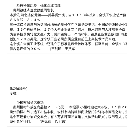
坚持科技起步 强化企业管理
冀州镇经济速度效益同增长
本报讯 河北省亿元镇——冀县冀州镇，自１９７８年以来，全镇工农业总产
８６％和１３．４％。
冀州镇保持速度与效益同步增长的奥妙何在？镇党委书记、全国优秀农民企业
校、３６个科研单位、２７个大型企业建立了信息、技术咨询与人才培养协议
为使科技尽快转化为生产力，冀州镇突出一个“快”字。镇属企业冀县胶辊厂
创汇１２０万美元。这个镇工业公司所属企业目前已上高技术产品６项。
这个镇在全镇工业系统中还建立了标准化质量控制体系。截至目前，全镇１８
值占总产值的９０％。 （王利民 王艾军）
第2版(经济)
专栏：
小椪柑启动大市场
衢州椪柑节成交商品额２．５亿元 本报讯 小椪柑启动大市场。１１月２６
衢州的椪柑节，选了柑桔丰收、农村市场转旺和商业部门补订冬令商品之时，
这个节还兼办物资交易会，有５万多种商品展销，文体活动助兴，以节引人，
谈生意的行列。 （严元俭 徐为志）