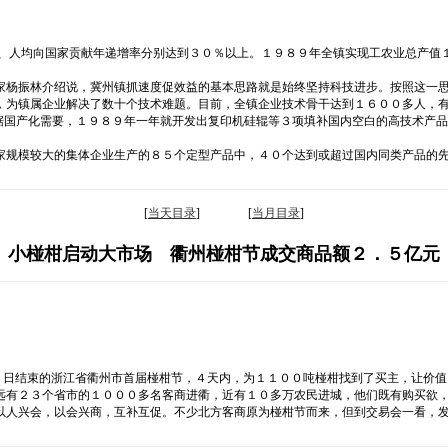
值、人均向国家贡献年递增率分别达到３０％以上。１９８９年全镇实现工农业总产值
家杨振林介绍说，冀州镇抓速度促效益的基本思路就是始终坚持科技进步。按照这一
，为镇属企业解决了数十个技术难题。目前，全镇企业技术骨干达到１６００多人，
根据国产化需要，１９８９年一年就开发出复印机硅辊等３项填补国内空白的高技术产
家规模较大的集体企业生产的８５个定型产品中，４０个达到或超过国内同类产品的
[
当天目录
] [
当月目录
]
小椪柑启动大市场 衢州椪柑节成交商品额２．５亿元
日结束的浙江省衢州市首届椪柑节，４天内，为１１００吨椪柑找到了买主，让价值
远有２３个省市的１０００多名客商进衢，近有１０多万农民进城，他们既有购买欲
以人兴会，以会兴商，互补互促。不少北方客商原为椪柑节而来，但到交易会一看，