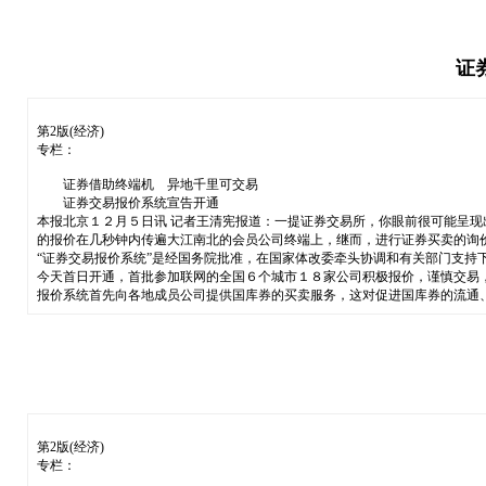
证
第2版(经济)
专栏：
证券借助终端机 异地千里可交易
证券交易报价系统宣告开通
本报北京１２月５日讯 记者王清宪报道：一提证券交易所，你眼前很可能呈现
的报价在几秒钟内传遍大江南北的会员公司终端上，继而，进行证券买卖的询
“证券交易报价系统”是经国务院批准，在国家体改委牵头协调和有关部门支持
今天首日开通，首批参加联网的全国６个城市１８家公司积极报价，谨慎交易
报价系统首先向各地成员公司提供国库券的买卖服务，这对促进国库券的流通
第2版(经济)
专栏：