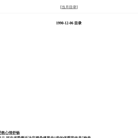
[
当月目录
]
1990-12-06 目录
爱教心情舒畅
义 河北省委最近决定授予傅显忠“党的优秀宣传员”称号