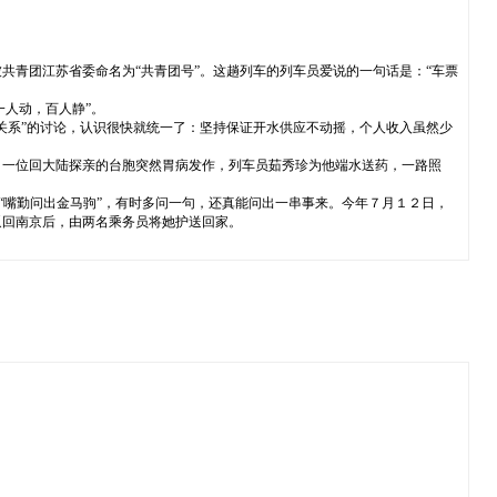
青团江苏省委命名为“共青团号”。这趟列车的列车员爱说的一句话是：“车票
一人动，百人静”。
关系”的讨论，认识很快就统一了：坚持保证开水供应不动摇，个人收入虽然少
，一位回大陆探亲的台胞突然胃病发作，列车员茹秀珍为他端水送药，一路照
“嘴勤问出金马驹”，有时多问一句，还真能问出一串事来。今年７月１２日，
返回南京后，由两名乘务员将她护送回家。