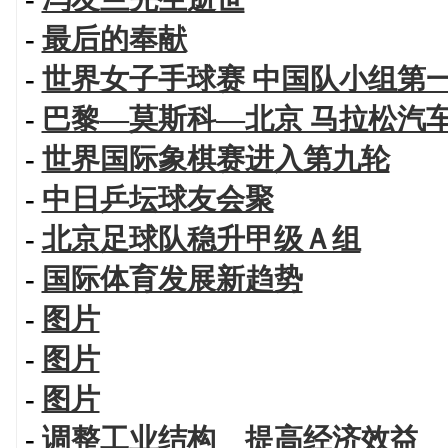
-
最后的奉献
-
世界女子手球赛 中国队小组第
-
巴黎—莫斯科—北京 马拉松汽
-
世界国际象棋赛进入第九轮
-
中日乒坛球友会聚
-
北京足球队稳升甲级Ａ组
-
国际体育发展新趋势
-
图片
-
图片
-
图片
-
调整工业结构 提高经济效益