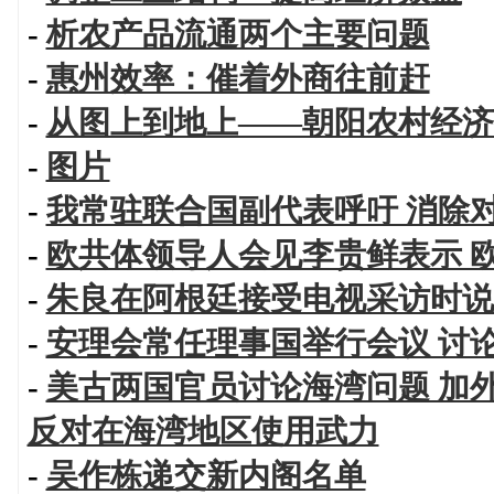
-
析农产品流通两个主要问题
-
惠州效率：催着外商往前赶
-
从图上到地上——朝阳农村经济
-
图片
-
我常驻联合国副代表呼吁 消除
-
欧共体领导人会见李贵鲜表示 
-
朱良在阿根廷接受电视采访时说
-
安理会常任理事国举行会议 讨
-
美古两国官员讨论海湾问题 加
反对在海湾地区使用武力
-
吴作栋递交新内阁名单