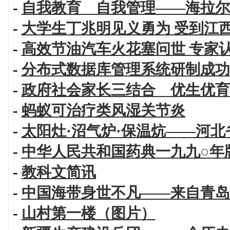
-
自我教育 自我管理——海拉尔
-
大学生丁兆明见义勇为 受到江
-
高效节油汽车火花塞问世 专家
-
分布式数据库管理系统研制成功
-
政府社会家长三结合 优生优育
-
蚂蚁可治疗类风湿关节炎
-
太阳灶·沼气炉·保温炕——河
-
中华人民共和国药典一九九○年
-
教科文简讯
-
中国海带身世不凡——来自青岛
-
山村第一楼（图片）