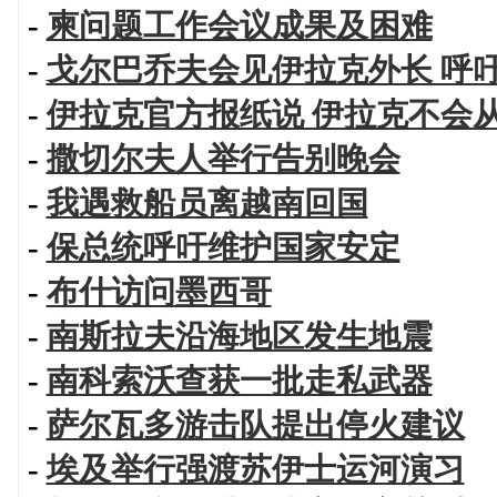
-
柬问题工作会议成果及困难
-
戈尔巴乔夫会见伊拉克外长 呼
-
伊拉克官方报纸说 伊拉克不会
-
撒切尔夫人举行告别晚会
-
我遇救船员离越南回国
-
保总统呼吁维护国家安定
-
布什访问墨西哥
-
南斯拉夫沿海地区发生地震
-
南科索沃查获一批走私武器
-
萨尔瓦多游击队提出停火建议
-
埃及举行强渡苏伊士运河演习