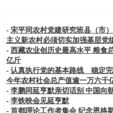
-
宋平同农村党建研究班县（市）
主义新农村必须切实加强基层党
-
西藏农业创历史最高水平 粮食
亿斤
-
认真执行党的基本路线 稳定完
今年农村社会总产值逾一万六千
-
李鹏同延亨默亲切话别 中国向
-
李铁映会见延亨默
-
首都理论工作者集会 纪念恩格