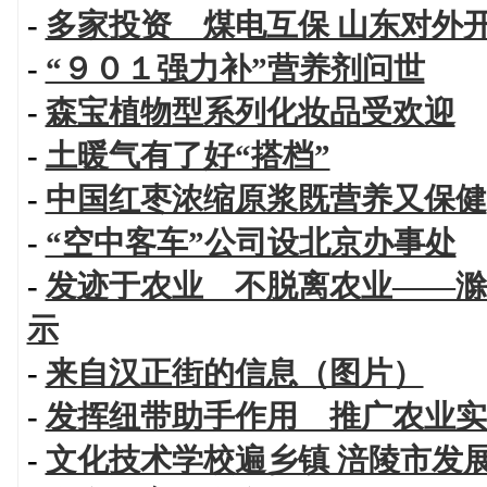
-
多家投资 煤电互保 山东对外
-
“９０１强力补”营养剂问世
-
森宝植物型系列化妆品受欢迎
-
土暖气有了好“搭档”
-
中国红枣浓缩原浆既营养又保健
-
“空中客车”公司设北京办事处
-
发迹于农业 不脱离农业——滁
示
-
来自汉正街的信息（图片）
-
发挥纽带助手作用 推广农业实
-
文化技术学校遍乡镇 涪陵市发