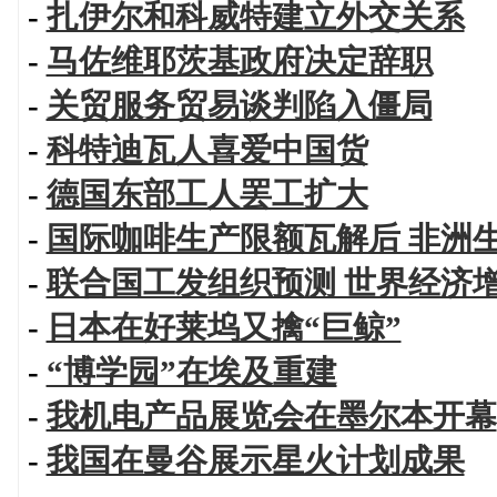
-
扎伊尔和科威特建立外交关系
-
马佐维耶茨基政府决定辞职
-
关贸服务贸易谈判陷入僵局
-
科特迪瓦人喜爱中国货
-
德国东部工人罢工扩大
-
国际咖啡生产限额瓦解后 非洲
-
联合国工发组织预测 世界经济
-
日本在好莱坞又擒“巨鲸”
-
“博学园”在埃及重建
-
我机电产品展览会在墨尔本开幕
-
我国在曼谷展示星火计划成果