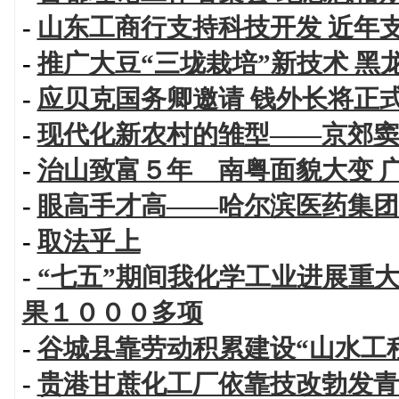
-
山东工商行支持科技开发 近年
-
推广大豆“三垅栽培”新技术 
-
应贝克国务卿邀请 钱外长将正
-
现代化新农村的雏型——京郊窦
-
治山致富５年 南粤面貌大变 
-
眼高手才高——哈尔滨医药集团
-
取法乎上
-
“七五”期间我化学工业进展重
果１０００多项
-
谷城县靠劳动积累建设“山水工
-
贵港甘蔗化工厂依靠技改勃发青