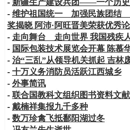
-
新疆生产建设兵团——一个历史
-
维护祖国统一 加强民族团结 
奖揭晓 阿沛·阿旺晋美荣获优秀
-
走向舞台 走向世界 我国残疾
-
国际包装技术展览会开幕 陈慕
-
治“三乱”从领导机关抓起 吉林
-
十万义务消防员活跃江西城乡
-
外事简讯
-
联合国教科文组织图书资料文献
-
戴楠祥集报九千多种
-
数万珍禽飞抵鄱阳湖过冬
-
冯友兰先生逝世