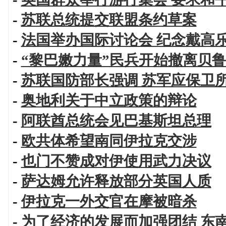
-
苏联总统提交联盟条约草案
-
法国举办国际讨论会 纪念戴高
-
“黎巴嫩力量”民兵开始撤离贝
-
苏联国防部长强调 苏军应保卫
-
奥地利关于中立政策的辩论
-
阿联酋总统会见巴基斯坦总理
-
欧共体希望南同伊拉克交涉
-
也门不赞成对伊使用武力决议
-
萨达姆允许释放部分英国人质
-
伊拉克一外交官在摩被暗杀
-
为了经济的发展而加强团结 东