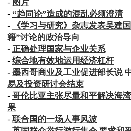
-
图片
-
“趋同论”造成的混乱必须澄清
-
《学习与研究》杂志发表吴建国长
籍”讨论的政治导向
-
正确处理国家与企业关系
-
综合地有效地运用经济杠杆
-
墨西哥商业及工业促进部长说 
易及投资研讨会结束
-
哥伦比亚主张尽量和平解决海湾
果
-
联合国的一场人事风波
-
英国群众举行游行集会 要求和