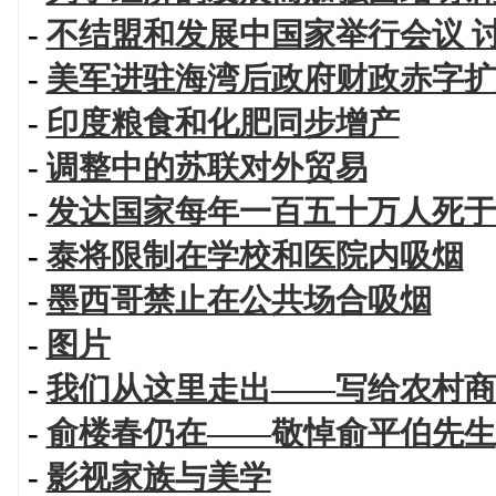
-
不结盟和发展中国家举行会议 
-
美军进驻海湾后政府财政赤字扩
-
印度粮食和化肥同步增产
-
调整中的苏联对外贸易
-
发达国家每年一百五十万人死于
-
泰将限制在学校和医院内吸烟
-
墨西哥禁止在公共场合吸烟
-
图片
-
我们从这里走出——写给农村商
-
俞楼春仍在——敬悼俞平伯先生
-
影视家族与美学