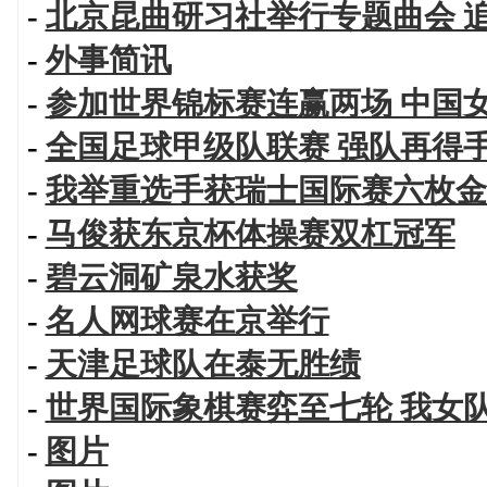
-
北京昆曲研习社举行专题曲会 
-
外事简讯
-
参加世界锦标赛连赢两场 中国
-
全国足球甲级队联赛 强队再得
-
我举重选手获瑞士国际赛六枚金
-
马俊获东京杯体操赛双杠冠军
-
碧云洞矿泉水获奖
-
名人网球赛在京举行
-
天津足球队在泰无胜绩
-
世界国际象棋赛弈至七轮 我女
-
图片