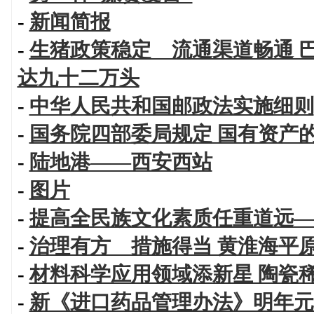
-
新闻简报
-
生猪政策稳定 流通渠道畅通 
达九十二万头
-
中华人民共和国邮政法实施细则
-
国务院四部委局规定 国有资产
-
陆地港——西安西站
-
图片
-
提高全民族文化素质任重道远—
-
治理有方 措施得当 黄淮海平
-
材料科学应用领域添新星 陶瓷
-
新《进口药品管理办法》明年元