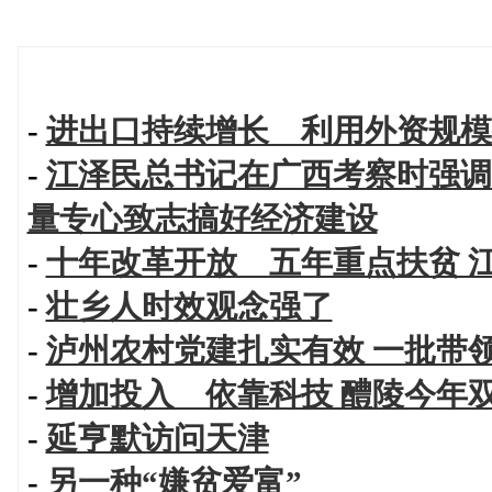
-
进出口持续增长 利用外资规模
-
江泽民总书记在广西考察时强调
量专心致志搞好经济建设
-
十年改革开放 五年重点扶贫 
-
壮乡人时效观念强了
-
泸州农村党建扎实有效 一批带
-
增加投入 依靠科技 醴陵今年
-
延亨默访问天津
-
另一种“嫌贫爱富”