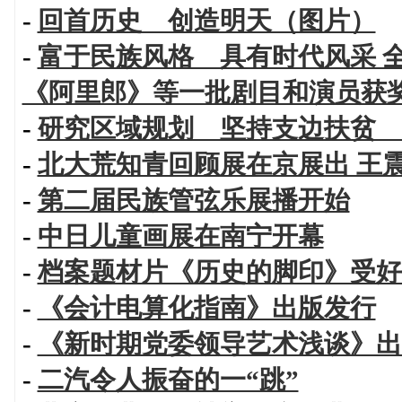
-
回首历史 创造明天（图片）
-
富于民族风格 具有时代风采 
《阿里郎》等一批剧目和演员获
-
研究区域规划 坚持支边扶贫 
-
北大荒知青回顾展在京展出 王
-
第二届民族管弦乐展播开始
-
中日儿童画展在南宁开幕
-
档案题材片《历史的脚印》受好
-
《会计电算化指南》出版发行
-
《新时期党委领导艺术浅谈》出
-
二汽令人振奋的一“跳”