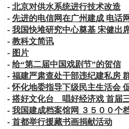
-
北京对供水系统进行技术改造
-
先进的电信网在广州建成 电话
-
我国快堆研究中心奠基 宋健出
-
教科文简讯
-
图片
-
给“第二届中国戏剧节”的贺信
-
福建严肃查处干部违纪建私房 
-
怀化地委指导下级民主生活会 
-
搭好文化台 唱好经济戏 首届
-
我国建成档案馆网 ３５００个
-
首都举行援藏书画捐献活动