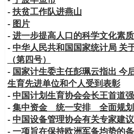
-
扶贫工作队进燕山
-
图片
-
进一步提高人口的科学文化素质
-
中华人民共和国国家统计局 关
（第四号）
-
国家计生委主任彭珮云指出 今
生育先进单位和个人受到表彰
-
中国计划生育协会会长王首道强
-
集中资金 统一安排 全面规划
-
中国设备管理协会有关专家建议
-
一项旨在保持欧洲军备均势的条