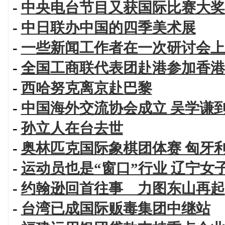
-
中央电台节目又获国际比赛大奖
-
中日联办中国的四季美术展
-
一些新闻工作者在一次研讨会上
-
全国工商联代表团赴港参加香港
-
西哈努克离京赴巴黎
-
中国海外交流协会成立 吴学谦
-
孙立人在台去世
-
奥林匹克国际象棋团体赛 匈牙
-
运动员也是“窗口”行业 辽宁女
-
约翰逊回首往事 力图东山再起
-
台湾已成国际贩毒集团中继站