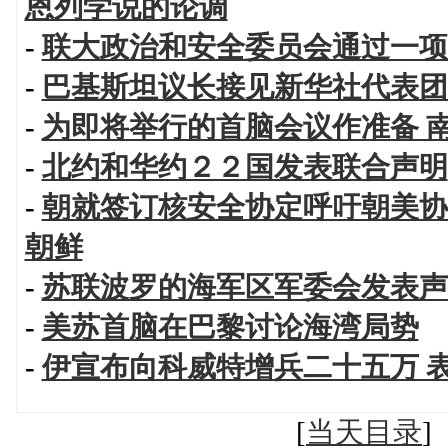
恩列学说的论调
-
联大政治和安全委员会通过一项
-
巴基斯坦议长接见新华社代表团
-
为即将举行的首脑会议作准备 
-
北约和华约２２国发表联合声明
-
朝就签订核安全协定呼吁朝美协
朝鲜
-
苏联波罗的海军区军委会发表声
-
美苏首脑在巴黎讨论海湾局势
-
伊宣布向科威特增兵二十五万 
[
当天目录