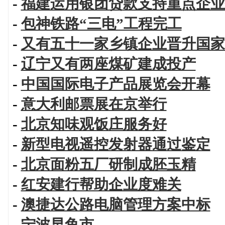
-
福建运用银团贷款支持重点企业
-
包神铁路“三电”工程完工
-
又有五十一家乡镇企业晋升国家
-
辽宁又有两座煤矿建成投产
-
中国国际电子产品展览会开幕
-
意大利邮票展在京举行
-
北京知味观饭庄服务好
-
新型电视遥控发射器通过鉴定
-
北京面粉五厂研制成胚玉精
-
红安建行帮助企业度难关
-
澳捷达公路电脑管理方案中标
-
宁波早鱼市