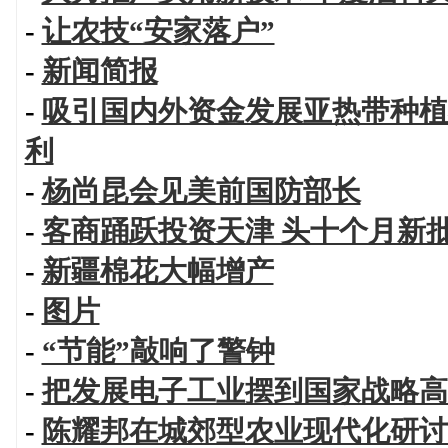
-
让农技“安家落户”
-
新闻简报
-
吸引国内外资金发展亚热带种植
利
-
杨尚昆会见美前国防部长
-
客商踊跃投资天津 头十个月新
-
新疆棉花大幅增产
-
图片
-
“节能”敲响了警钟
-
把发展电子工业摆到国家战略高
-
陈耀邦在城郊型农业现代化研讨