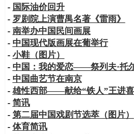
-
国际油价回升
-
罗剧院上演曹禺名著《雷雨》
-
南举办中国民间画展
-
中国现代版画展在葡举行
-
小鞋（图片）
-
中国：我的爱恋——祭列夫·托
-
中国曲艺节在南京
-
雄性西部——献给“铁人”王进
-
简讯
-
第二届中国戏剧节选萃（图片）
-
体育简讯