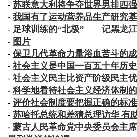
-
苏联意大利将争夺世界男排四强
-
我国有了运动营养品生产研究基
-
足球训练的“北极”——记黑龙
-
图片
-
保卫几代革命力量浴血苦斗的成
-
社会主义是中国一百五十年历史
-
社会主义民主比资产阶级民主优
-
科学地看待社会主义经济体制的
-
评价社会制度要把握正确的标准
-
苏哈托总统和差猜总理访华 有
-
蒙古人民革命党中央委员会主席