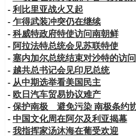
-
利比里亚战火又起
-
乍得武装冲突仍在继续
-
科威特政府特使访问南朝鲜
-
阿拉法特总统会见苏联特使
-
塞内加尔总统结束对沙特的访问
-
越共总书记会见印尼总统
-
从中期选举看美国民主
-
欧日汽车贸易协议难产
-
保护南极 避免污染 南极条约
-
中国文化周在阿尔及利亚揭幕
-
我指挥家汤沐海在葡受欢迎