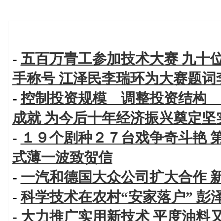
-
五百万青工参加技术大赛 九十
手称号 江泽民李瑞环为大赛题词
-
控制投资规模 调整投资结构 
成就 为今后十年经济振兴奠定坚
-
１９个剧种２７台戏争奇斗艳 
式薄一波致贺信
-
一汽和德国大众公司扩大合作 
-
科学技术在农村“安家落户” 彭
-
大力推广实用新技术 平度油料