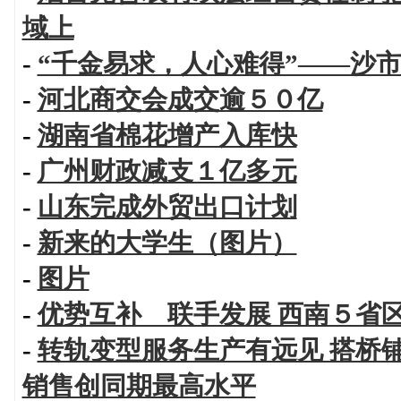
域上
-
“千金易求，人心难得”——沙
-
河北商交会成交逾５０亿
-
湖南省棉花增产入库快
-
广州财政减支１亿多元
-
山东完成外贸出口计划
-
新来的大学生（图片）
-
图片
-
优势互补 联手发展 西南５省
-
转轨变型服务生产有远见 搭桥
销售创同期最高水平