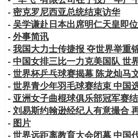
-
密克罗尼西亚总统结束访华
-
吴学谦赴日本出席明仁天皇即位
-
外事简讯
-
我国大力士传捷报 夺世界举重
-
中国女排三比一力克美国队 世
-
世界杯乒乓球赛揭幕 陈龙灿马
-
世界青少年羽毛球赛结束 中国
-
亚洲女子曲棍球俱乐部冠军赛结
-
刘易斯约翰逊经纪人有意撮合 
-
图片
-
世界远距离教育大会闭幕 中国