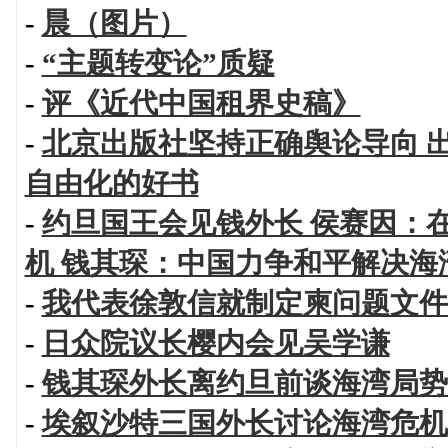
-
晨（图片）
-
“主题转变论”质疑
-
评《近代中国租界史稿》
-
北京出版社坚持正确舆论导向 
自由化的好书
-
约旦国王会见钱外长 侯赛因：
机 钱其琛：中国力争和平解决海
-
我代表徐敦信就制定柬问题文件
-
日众院议长樱内会见吴学谦
-
钱其琛外长离约旦前谈海湾局势
-
埃叙沙特三国外长讨论海湾危机