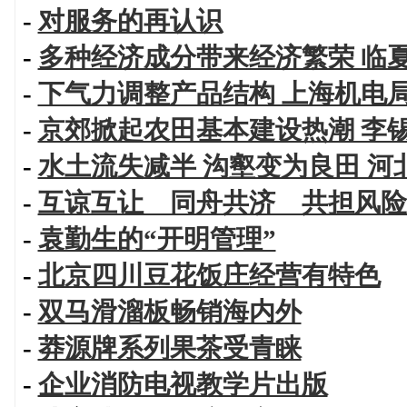
-
对服务的再认识
-
多种经济成分带来经济繁荣 临
-
下气力调整产品结构 上海机电
-
京郊掀起农田基本建设热潮 李
-
水土流失减半 沟壑变为良田 
-
互谅互让 同舟共济 共担风险
-
袁勤生的“开明管理”
-
北京四川豆花饭庄经营有特色
-
双马滑溜板畅销海内外
-
莽源牌系列果茶受青睐
-
企业消防电视教学片出版