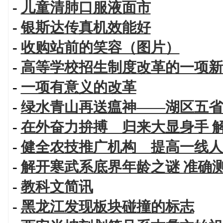
-
儿童清肺口服液面市
-
银斯达传真机效能好
-
收购站前的笑容（图片）
-
高等学校招生制度改革的一项新
-
一项有意义的改革
-
绿水青山再送瘟神——湖区五省
-
在外奋力拚搏 归来大显身手 
-
健全农技推广机构 提高一线人
-
解开寒武系底界年龄之谜 准确
-
教科文简讯
-
黑龙江发现板块碰撞的标志