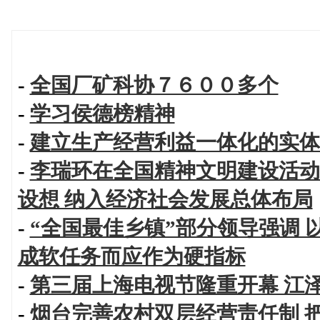
-
全国厂矿科协７６００多个
-
学习侯德榜精神
-
建立生产经营利益一体化的实体
-
李瑞环在全国精神文明建设活动
设想 纳入经济社会发展总体布局
-
“全国最佳乡镇”部分领导强调 
成软任务而应作为硬指标
-
第三届上海电视节隆重开幕 江
-
烟台完善农村双层经营责任制 