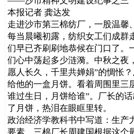
——沙市精神文明建设纪事之三
本报记者 龚达发
走进沙市第三棉纺厂，一股温馨
每当晨曦初露，纺织女工们成群
们早已齐刷刷地恭候在门口了。
们心中荡起多少涟漪。中秋之夜
愿人长久，千里共婵娟”的惆怅
给他的一盒月饼。看着周围里三
谁过生日，月饼给谁”。厂长的
了月饼，热泪在眼眶里转。
政治经济学教科书中写道：生产
要素。三棉厂长周建国根据这个最