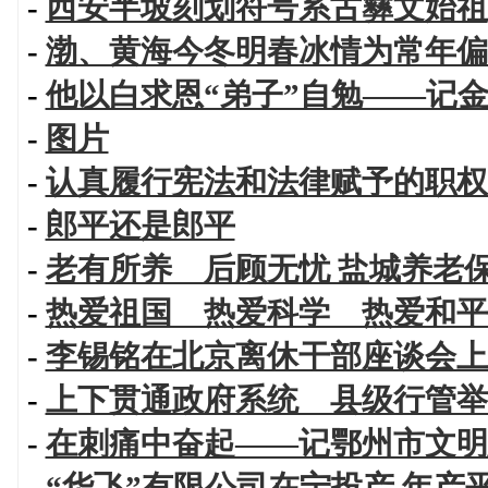
-
西安半坡刻划符号系古彝文始祖
-
渤、黄海今冬明春冰情为常年偏
-
他以白求恩“弟子”自勉——记
-
图片
-
认真履行宪法和法律赋予的职权
-
郎平还是郎平
-
老有所养 后顾无忧 盐城养老
-
热爱祖国 热爱科学 热爱和平
-
李锡铭在北京离休干部座谈会上
-
上下贯通政府系统 县级行管举
-
在刺痛中奋起——记鄂州市文明
-
“华飞”有限公司在宁投产 年