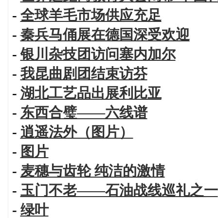
-
全球羊毛市场供应充足
-
秦兵马俑展在德国深受欢迎
-
银川杂技团访问塞内加尔
-
我昆曲剧团结束访芬
-
湖北工艺品出展利比亚
-
东西合璧——六线谱
-
逍遥法外（图片）
-
图片
-
麦穗与齿轮 纯洁的激情
-
玉门不老——石油战线巡礼之一
-
绿叶