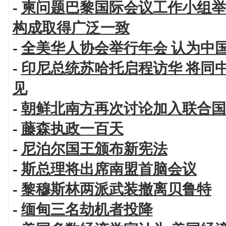
-
柬问题巴黎国际会议工作小组举
构成取得广泛一致
-
全美华人协会举行年会 认为中
-
印尼总统苏哈托启程访华 将同
见
-
朝鲜北南方再次讨论加入联合国
-
藤森执政一百天
-
尼泊尔国王颁布新宪法
-
斯总理将出席南盟首脑会议
-
黎穆斯林两派武装撤离贝鲁特
-
缅甸三名劫机者投降