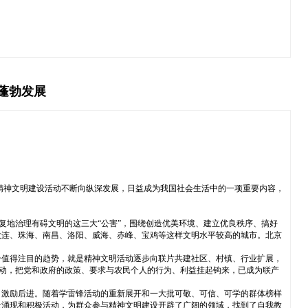
蓬勃发展
精神文明建设活动不断向纵深发展，日益成为我国社会生活中的一项重要内容，
复地治理有碍文明的这三大“公害”，围绕创造优美环境、建立优良秩序、搞好
大连、珠海、南昌、洛阳、威海、赤峰、宝鸡等这样文明水平较高的城市。北京
个值得注目的趋势，就是精神文明活动逐步向联片共建社区、村镇、行业扩展，
活动，把党和政府的政策、要求与农民个人的行为、利益挂起钩来，已成为联产
、激励后进。随着学雷锋活动的重新展开和一大批可敬、可信、可学的群体榜样
量涌现和积极活动，为群众参与精神文明建设开辟了广阔的领域，找到了自我教