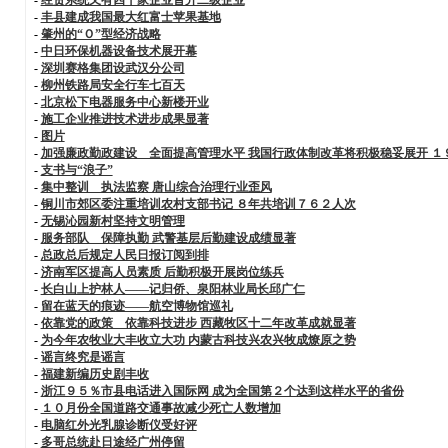
-
丰县建成我国最大红富士苹果基地
-
肇州的“Ｏ”型经济战略
-
中日环保机器设备技术展开幕
-
深圳赛格集团设武汉分公司
-
柳州铁路局安全行车七百天
-
北京松下电器服务中心新楼开业
-
施工企业推进技术进步成果显著
-
图片
-
加强廉政勤政建设 全面提高管理水平 我国行政体制改革将积极稳妥展开 １
-
支书与“浪子”
-
集中整训 执法监察 唐山综合治理行业歪风
-
铜川市郊区委注重培训农村支部书记 ８年共培训７６２人次
-
无锡沁园新村坚持文明管理
-
服务部队 保障执勤 武警基层后勤建设成绩显著
-
总政总后规定人民日报订阅到排
-
济南军区提高人员素质 后勤积极开展岗位练兵
-
长白山上护林人——记归侨、泉阳林业局长邱广仁
-
留在蓝天的痕迹——航空博物馆巡礼
-
依靠党的政策 依靠科技进步 西藏牧区十二年改革成就显著
-
为今年农牧业大丰收立大功 内蒙古科技兴农兴牧成燎原之势
-
谣言终究是谣言
-
福建新编历史剧丰收
-
浙江９５％市县电话进入国际网 成为全国第２个达到这样水平的省份
-
１０月份全国道路交通事故减少死亡人数增加
-
电脑红外光乳腺诊断仪受好评
-
多哥总统赴日途经广州停留