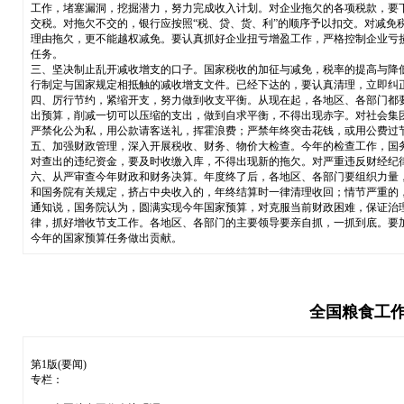
工作，堵塞漏洞，挖掘潜力，努力完成收入计划。对企业拖欠的各项税款，要
交税。对拖欠不交的，银行应按照“税、贷、货、利”的顺序予以扣交。对减
理由拖欠，更不能越权减免。要认真抓好企业扭亏增盈工作，严格控制企业亏
任务。
三、坚决制止乱开减收增支的口子。国家税收的加征与减免，税率的提高与降
行制定与国家规定相抵触的减收增支文件。已经下达的，要认真清理，立即纠
四、厉行节约，紧缩开支，努力做到收支平衡。从现在起，各地区、各部门都
出预算，削减一切可以压缩的支出，做到自求平衡，不得出现赤字。对社会集
严禁化公为私，用公款请客送礼，挥霍浪费；严禁年终突击花钱，或用公费过
五、加强财政管理，深入开展税收、财务、物价大检查。今年的检查工作，国
对查出的违纪资金，要及时收缴入库，不得出现新的拖欠。对严重违反财经纪律
六、从严审查今年财政和财务决算。年度终了后，各地区、各部门要组织力量
和国务院有关规定，挤占中央收入的，年终结算时一律清理收回；情节严重的
通知说，国务院认为，圆满实现今年国家预算，对克服当前财政困难，保证治
律，抓好增收节支工作。各地区、各部门的主要领导要亲自抓，一抓到底。要
今年的国家预算任务做出贡献。
全国粮食工作
第1版(要闻)
专栏：