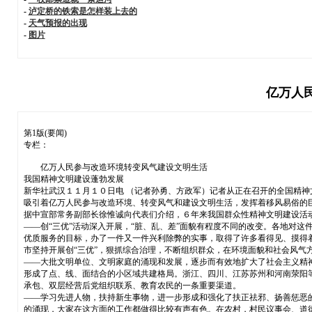
-
泸定桥的铁索是怎样装上去的
-
天气预报的出现
-
图片
亿万人
第1版(要闻)
专栏：
亿万人民参与改造环境转变风气建设文明生活
我国精神文明建设蓬勃发展
新华社武汉１１月１０日电 （记者孙勇、方政军）记者从正在召开的全国精
吸引着亿万人民参与改造环境、转变风气和建设文明生活，发挥着移风易俗的
据中宣部常务副部长徐惟诚向代表们介绍，６年来我国群众性精神文明建设活
——创“三优”活动深入开展，“脏、乱、差”面貌有程度不同的改变。各地对
优质服务的目标，办了一件又一件兴利除弊的实事，取得了许多看得见、摸得
市坚持开展创“三优”，狠抓综合治理，不断组织群众，在环境面貌和社会风气
——大批文明单位、文明家庭的涌现和发展，逐步而有效地扩大了社会主义精
形成了点、线、面结合的小区域共建格局。浙江、四川、江苏苏州和河南荥阳等
承包、双层经营后党组织联系、教育农民的一条重要渠道。
——学习先进人物，扶持新生事物，进一步形成和强化了扶正祛邪、扬善惩恶
的涌现，大家在这方面的工作都做得比较有声有色。在农村，村民议事会、道