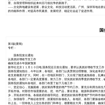
育、自我管理和组织起来向旧习俗抗争的新路子。
——文化阵地建设有进展，群众文化、科技活动更活跃。广州、深圳等地在群众
的功能和作用，对提高市民素质、发展经济、稳定社会起了促进作用。
国
第1版(要闻)
专栏：
国务院发出通知
认真抓好增收节支工作
确保完成今年国家预算
新华社北京１１月１０日电 国务院近日发出通知，要求认真抓好增收节支工作
国务院通知指出，今年以来，各地区、各部门认真贯彻治理整顿、深化改革的
收支差额逐月扩大。同时，在一些地区和部门，又出现了随意减免税收，乱摊
各地区、各部门一定要高度重视，努力工作，切实抓好第四季度的增收节支，
国务院的通知向各地区、各部门布置了如下几项工作：
一、坚定信心，克服困难，抓好第四季度的增产节约工作。要充分利用当前生
开拓市场。对那些市场需要的名、优、特产品，要在资金、能源和原材料方面
乡，开拓农村市场。各级政府的领导同志，要把抓好第四季度增产节约和市场
二、加强领导，严格征收管理，抓紧组织各项收入。各地区、各部门要振奋精
补上去。一切有收入上交任务的部门和单位，都要顾全大局，克服困难，确保