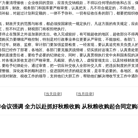
下力量清理催收；企业收回的货款，应首先交纳税款，不得以任何理由拒收和占压，
免税退库，财政、税务部门和国库要严格审查，认真把关，凡不符合规定的，不得办理
损补贴，对超过计划和定额的，一律不予弥补。一切有征收任务的部门，都要把组织
低，财政开支的范围与标准，都必须按国家统一规定执行。凡这方面的有关规定，应
正，拒不纠正的，财税部门有权拒绝执行。
要停止在预算之外追加新的支出。收入完成较好，有可能超收的地区，超收部分不得
团购买力要继续严格控制，特别是对行政事业单位更要从严审批，不能放松。各部门
节过年。财政、监察、审计部门要加强监督检查，一经发现，要认真追究有关负责人
务院已经作了部署，各地区、各部门要克服厌战情绪，切实抓好这项工作，认真查处
的直接责任者，要给予必要的纪律处分。同时，要认真贯彻执行党中央和国务院的决
，对各项决算收支进行严格审查。凡截留、挤占收入，虚报冒领支出，以及转移财政
，要给予纪律处分。通过审查，把一切应补交收入全部补交入库，把违反制度的开支
理整顿、深化改革的顺利进行，促进国民经济的稳定发展，是非常必要的。各地区、
加强对财政、税收工作的领导，支持他们大胆工作，帮助他们解决增收节支工作中遇
[
当天目录
] [
当月目录
]
会议强调 全力以赴抓好秋粮收购 从秋粮收购起合同定