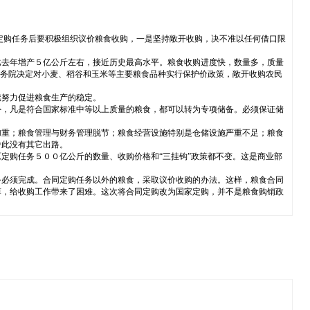
定购任务后要积极组织议价粮食收购，一是坚持敞开收购，决不准以任何借口限
比去年增产５亿公斤左右，接近历史最高水平。粮食收购进度快，数量多，质量
国务院决定对小麦、稻谷和玉米等主要粮食品种实行保护价政策，敞开收购农民
续努力促进粮食生产的稳定。
外，凡是符合国家标准中等以上质量的粮食，都可以转为专项储备。必须保证储
加重；粮食管理与财务管理脱节；粮食经营设施特别是仓储设施严重不足；粮食
舍此没有其它出路。
定购任务５００亿公斤的数量、收购价格和“三挂钩”政策都不变。这是商业部
务必须完成。合同定购任务以外的粮食，采取议价收购的办法。这样，粮食合同
薄，给收购工作带来了困难。这次将合同定购改为国家定购，并不是粮食购销政