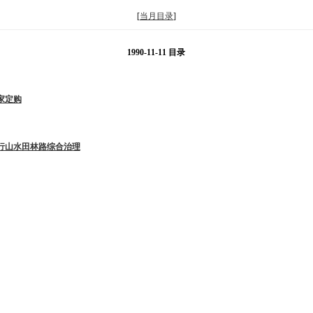
[
当月目录
]
1990-11-11 目录
家定购
行山水田林路综合治理