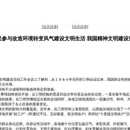
[
当天目录
] [
当月目录
]
民参与改造环境转变风气建设文明生活 我国精神文明建设
神文明建设活动工作会议上了解到，从１９８４年召开的三明会议以来，我国群众性的
巨大作用。
动有不少成绩和经验值得肯定和发扬。
这件事情始终抓住不放，从三明经验的普及到这次举办亚运会的全过程，一直在集中地反
着的效果。在三明市继续迈出新的步伐同时，各地又陆续涌现出一批像沙市、蚌埠、
方面取得了令人欣喜的显著变化。
神文明的影响力和覆盖面。近年来，在三明市和上海普陀区、山西临汾地区出现了一
地开展“创三户”（即遵纪守法、五好家庭、双文明农户）和评比“十星级文明农户”
的群众舆论态势。在群众性活动中，各地都十分注意弘扬正气、表彰先进、针砭陋习
德评议会、计划生育协会、文明之家协会、红白理事会、妇女禁赌会等自治组织的大