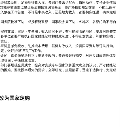
保证税款及时、足额地征收入库。各部门要密切配合，协同动作，支持企业依法
。对能源交通重点建设基金和预算调节基金，要严格按照规定交纳，不能以任何
收入放在工作首位，不论是中央收入，还是地方收入，都要切实抓紧，确保完成
由国务院批准下达，或授权财政部、国家税务局下达，各地区、各部门均不得自
再安排支出，留到下年使用；收入情况不好，有可能短收的地区，要及时调整支
、各单位都要严格执行国家财经纪律和财政制度，不得乱发奖金、补贴和实物；
的责任。
那些随意减免税收、乱摊成本费用、截留财政收入、浪费国家资财等违法行为。
定，做好治理“三乱”的工作。
资金的，都必须坚决纠正；拖延不改的，要通知银行扣交；对违反财政管理体制
清理收回，平衡财政收支。
各部门要增强全局观念，提高对完成今年国家预算重大意义的认识，严守财经纪
到的困难。要按照本通知的要求，立即研究，抓紧部署，迅速下达执行，为完成
购改为国家定购