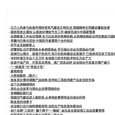
-
亿万人民参与改造环境转变风气建设文明生活 我国精神文明建设蓬勃发展
-
国务院发出通知 认真抓好增收节支工作 确保完成今年国家预算
-
全国粮食工作会议强调 全力以赴抓好秋粮收购 从秋粮收购起合同定购改为国
-
李鹏与巴希尔话别 中国苏丹签署两个合作协定
-
宋平会见朝鲜客人
-
武警部队召开贯彻条令条例现场会 乔石杨白冰会见现场会代表
-
染绿巴山蜀水 造福子孙后代 四川长防林建设全面展开 已造林四百多万亩实
-
专利申请五年达十五万件 各地努力把专利技术转化为生产力
-
改造中低产田 开垦宜农荒地 推广优良品种 农业综合开发显示增产威力
-
“一抓就灵”与“常抓才灵”
-
新闻简报
-
大桥添新彩（图片）
-
按多层次需求调整产品结构 苏州轻工系统用硬产品攻克软市场
-
这个比例颠倒得好
-
深化企业改革与强化企业管理相结合
-
首钢崛起新行业
-
我国沼气建设进入新阶段 从单纯炊事照明走向综合利用
-
鞋盒里的信誉卡
-
农业银行总行抽样调查表明 农民生产性投资有新动向
-
创个名牌“三担米” 砸个牌子“一顿饭” 金坛县全面加强工业品质量管理
-
经贸系统又有四十家企业晋升二级企业