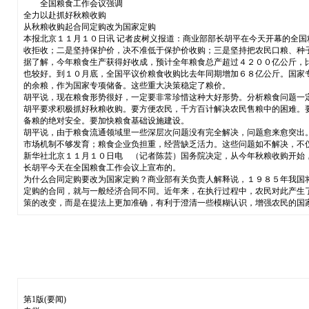
全国粮食工作会议强调
全力以赴抓好秋粮收购
从秋粮收购起合同定购改为国家定购
本报北京１１月１０日讯 记者皮树义报道：商业部部长胡平在今天开幕的全
收拒收；二是坚持保护价，决不准低于保护价收购；三是坚持把农民口粮、种
据了解，今年粮食生产获得好收成，预计全年粮食总产超过４２００亿公斤，
也较好。到１０月底，全国平议价粮食收购比去年同期增加６８亿公斤。国家
的余粮，作为国家专项储备。这些重大决策稳定了粮价。
胡平说，现在粮食形势很好，一定要非常珍惜这种大好形势。分析粮食问题一
胡平要求积极抓好秋粮收购。要方便农民，千方百计解决农民售粮中的困难。
备粮的绝对安全。要加快粮食基础设施建设。
胡平说，由于粮食流通领域里一些深层次问题没有完全解决，问题愈来愈突出
市场机制不够发育；粮食企业负担重，经营缺乏活力。这些问题如不解决，不
新华社北京１１月１０日电 （记者陈芸）国务院决定，从今年秋粮收购开始
长胡平今天在全国粮食工作会议上宣布的。
为什么合同定购要改为国家定购？商业部有关负责人解释说，１９８５年我国
定购的合同，就与一般经济合同不同。近年来，在执行过程中，农民对此产生
策的改变，而是在提法上更加准确，有利于澄清一些模糊认识，增强农民的国
第1版(要闻)