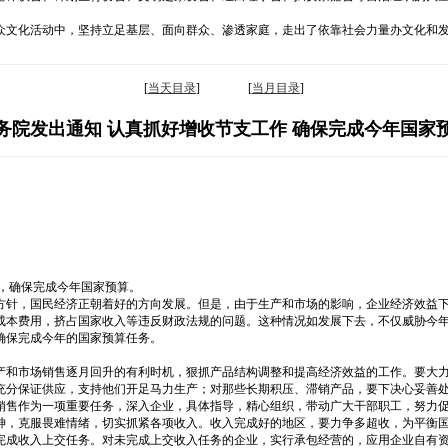
文化活动中，坚持立足基层、面向群众、渗透家庭，走出了依靠社会力量办文化和发动
[
当天目录
] [
当月目录
]
务院发出通知 认真抓好增收节支工作 确保完成今年国家
，确保完成今年国家预算。
方针，国民经济正朝着好的方向发展。但是，由于生产和市场的影响，企业经济效益
成本费用，挤占国家收入等违反财政法规的问题。这种情况如发展下去，不仅威胁今
确保完成今年的国家预算任务。
产和市场销售逐月回升的有利时机，狠抓产品结构调整和提高经济效益的工作。要大
充分保证供应，支持他们开足马力生产；对那些长期积压、滞销产品，要下决心妥善
销售作为一项重要任务，深入企业，具体指导，精心组织，带动广大干部职工，努力
神，克服畏难情绪，切实抓紧各项收入。收入完成好的地区，要力争多超收，为平衡
完成收入上交任务。对未完成上交收入任务的企业，实行承包经营的，应用企业自有资