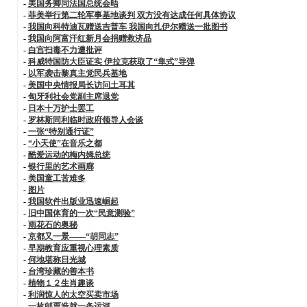
-
美国务卿同法国总统会晤
-
菲美举行第二轮军事基地谈判 双方没有达成任何具体协议
-
我国向科特迪瓦赠送吉普车 我国向扎伊尔赠送一批图书
-
我国向阿富汗红新月会捐赠救济品
-
白宫扫毒不力遭批评
-
科威特国防大臣证实 伊拉克获取了“隼式”导弹
-
以军袭击黎真主党民兵基地
-
美国中央情报局长访问土耳其
-
匈牙利社会党副主席退党
-
日本十万护士罢工
-
罗林斯同利临时政府领导人会谈
-
一张“特别通行证”
-
“小天使”在音乐之都
-
酷爱运动的梅内姆总统
-
银行里的艺术画廊
-
美国童工苦难多
-
图片
-
我国软件出版业迅速崛起
-
旧中国体育的一次“民意测验”
-
雨花石的奥秘
-
京都又一景——“胡同志”
-
早期教育应重视心理素质
-
何地堪称日光城
-
台湾珍藏的善本书
-
植物１２生肖趣谈
-
利润惊人的太空买卖市场
-
一枚邮票造就一条运河