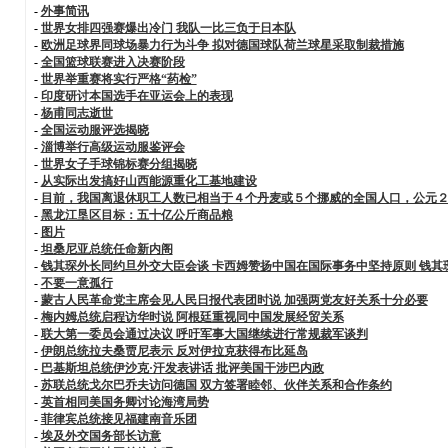
-
外事简讯
-
世界女排四强赛爆出冷门 我队一比三负于日本队
-
欧洲足球界同球场暴力行为斗争 拟对德国球队荷兰球星采取制裁措施
-
全国篮球联赛进入决赛阶段
-
世界举重赛将实行严格“药检”
-
印度研讨本国选手在亚运会上的表现
-
杨甫同志逝世
-
全国运动服评选揭晓
-
淄博举行高级运动服鉴评会
-
世界女子手球锦标赛分组揭晓
-
从实际出发搞好山西能源重化工基地建设
-
目前，我国离退休职工人数已相当于４个丹麦或５个挪威的全国人口，公元
-
黑龙江垦区目标：五十亿公斤商品粮
-
图片
-
坦桑尼亚总统任命新内阁
-
钱其琛外长同约旦外交大臣会谈 卡西姆赞扬中国在国际事务中坚持原则 钱其
-
不要一意孤行
-
蒙古人民革命党主席会见人民日报代表团时说 加强两党友好关系十分必要
-
梅内姆总统启程访华时说 阿根廷重视同中国发展经贸关系
-
联大第一委员会通过决议 呼吁军事大国继续进行常规裁军谈判
-
伊朗总统拉夫桑贾尼表示 反对伊拉克获得布比延岛
-
巴基斯坦总统伊沙克·汗发表讲话 批评美国干涉巴内政
-
苏联总统戈尔巴乔夫访问德国 双方签署睦邻、伙伴关系和合作条约
-
英首相同美国务卿讨论海湾局势
-
菲律宾总统接见福建南音乐团
-
埃及外交国务部长访意