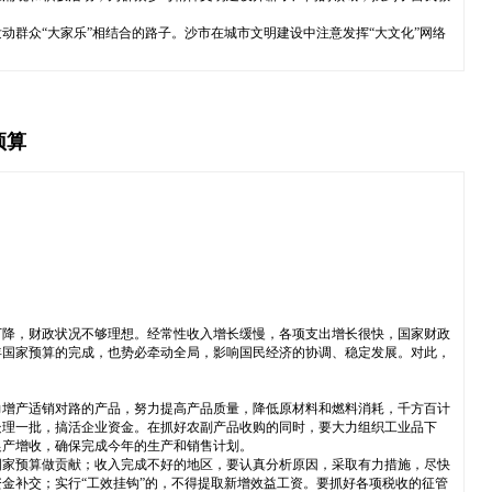
群众“大家乐”相结合的路子。沙市在城市文明建设中注意发挥“大文化”网络
预算
下降，财政状况不够理想。经常性收入增长缓慢，各项支出增长很快，国家财政
年国家预算的完成，也势必牵动全局，影响国民经济的协调、稳定发展。对此，
力增产适销对路的产品，努力提高产品质量，降低原材料和燃料消耗，千方百计
处理一批，搞活企业资金。在抓好农副产品收购的同时，要大力组织工业品下
促产增收，确保完成今年的生产和销售计划。
国家预算做贡献；收入完成不好的地区，要认真分析原因，采取有力措施，尽快
金补交；实行“工效挂钩”的，不得提取新增效益工资。要抓好各项税收的征管