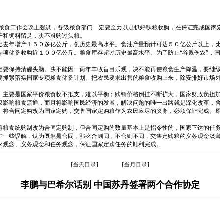
国粮食工作会议上强调，各级粮食部门一定要全力以赴抓好秋粮收购，在保证完成国家
子和饲料留足，决不准购过头粮。
比去年增产１５０多亿公斤，创历史最高水平。食油产量预计可达５０亿公斤以上，
专项储备收购近１００亿公斤。粮食库存超过历史最高水平。为了防止“谷贱伤农”，
定要保持清醒头脑。决不能因一两年丰收盲目乐观，决不能再使粮食生产降温，要继
要抓紧落实国家专项粮食储备计划。把农民要求出售的粮食收购上来，除安排好市场
。主要是国家平价粮食收不抵支，难以平衡；购销价格倒挂不断扩大，国家财政负担
仅影响粮食流通，而且将影响国民经济的发展，解决问题的唯一出路就是深化改革，
，将合同定购改为国家定购，交售国家定购粮作为农民应尽的义务，必须保证完成。原
将粮食统购制改为合同定购制，但合同定购的数量基本上是指令性的，国家下达的任
了一些误解，认为既然是合同，那么合则同，不合则不同，交售定购粮的义务观念淡
家观念、义务观念和任务观念，保证国家定购任务的顺利完成。
[
当天目录
] [
当月目录
]
李鹏与巴希尔话别 中国苏丹签署两个合作协定