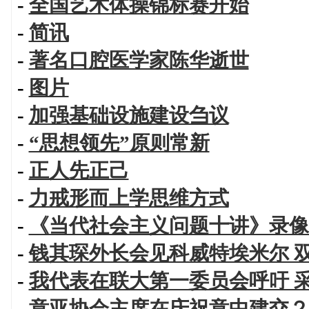
-
全国艺术体操锦标赛开始
-
简讯
-
著名口腔医学家陈华逝世
-
图片
-
加强基础设施建设刍议
-
“思想领先”原则常新
-
正人先正己
-
力戒形而上学思维方式
-
《当代社会主义问题十讲》录像
-
钱其琛外长会见科威特埃米尔 
-
我代表在联大第一委员会呼吁 
-
意亚协会主席在庆祝意中建交２