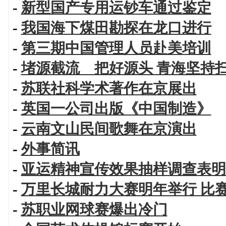
-
新型国产专用运钞车通过鉴定
-
我国海下煤田勘探在龙口进行
-
第三期中国管理人员赴美培训
-
堵源截流 把好源头 青海坚持
-
苏联社科学术著作在京展出
-
英国一公司出版《中国制造》
-
云南文山民间歌舞在京演出
-
外事简讯
-
亚运精神宣传效果抽样调查表明
-
万里长城耐力大赛明年举行 比
-
苏职业网球赛爆出冷门