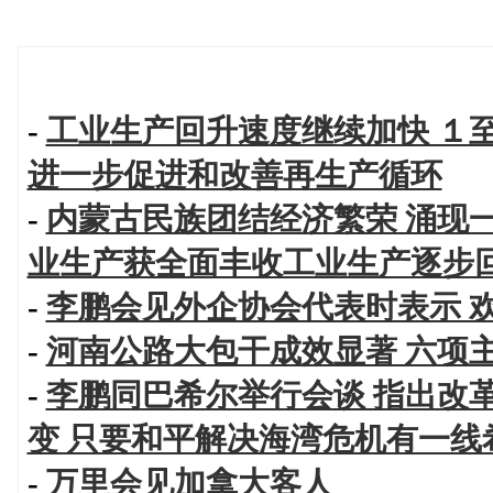
-
工业生产回升速度继续加快 １
进一步促进和改善再生产循环
-
内蒙古民族团结经济繁荣 涌现
业生产获全面丰收工业生产逐步
-
李鹏会见外企协会代表时表示 
-
河南公路大包干成效显著 六项
-
李鹏同巴希尔举行会谈 指出改
变 只要和平解决海湾危机有一线
-
万里会见加拿大客人