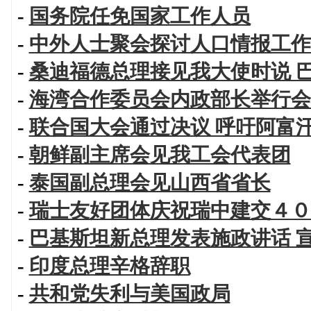
-
国务院任免国家工作人员
-
中外人士聚会探讨人口情报工作
-
桑迪福德总理接见我大使时说 
-
海湾合作委员会内政部长举行会
-
联合国大会通过决议 呼吁阿富
-
朝鲜副主席会见我工会代表团
-
泰国副总理会见山西省省长
-
瑞士友好团体庆祝瑞中建交４０
-
巴基斯坦新总理发表施政讲话 
-
印度总理辛格辞职
-
共和党失利与美国政局