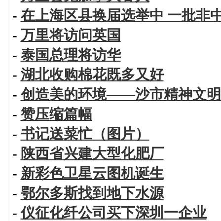
-
在上海区县换届选举中 一批非
-
万里将访问英国
-
泰国总理将访华
-
湖北收购棉花既多又好
-
创造美的环境——沙市精神文明
-
赞压缩篇幅
-
书记送菜忙（图片）
-
陕西省兴建大型化肥厂
-
新彩色卫星云图机诞生
-
鄂尔多斯找到地下水源
-
仪征化纤公司买下深圳一企业