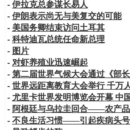
-
伊拉克总参谋长易人
-
伊朗表示尚无与美复交的可能
-
美国务卿结束访问土耳其
-
科特迪瓦总统任命新总理
-
图片
-
对虾养殖业迅速崛起
-
第二届世界气候大会通过《部长
-
世界远距离教育大会举行 千万
-
尤里卡世界发明博览会开幕 中
-
阿根廷与乌拉圭回合——农产品
-
不良生活习惯——引起疾病头号