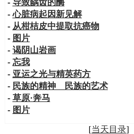
-
导致龋齿的酶
-
心脏病起因新见解
-
从柑桔皮中提取抗癌物
-
图片
-
谒阴山岩画
-
忘我
-
亚运之光与精英药方
-
民族的精神 民族的艺术
-
草原·奔马
-
图片
[
当天目录