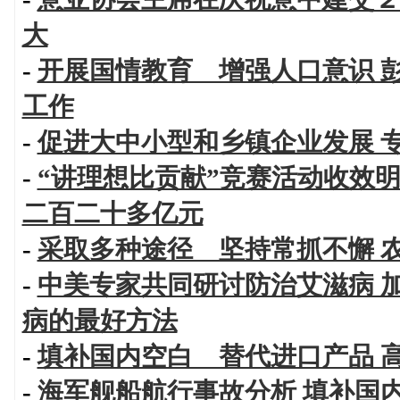
大
-
开展国情教育 增强人口意识 
工作
-
促进大中小型和乡镇企业发展 
-
“讲理想比贡献”竞赛活动收效
二百二十多亿元
-
采取多种途径 坚持常抓不懈 
-
中美专家共同研讨防治艾滋病 
病的最好方法
-
填补国内空白 替代进口产品 
-
海军舰船航行事故分析 填补国