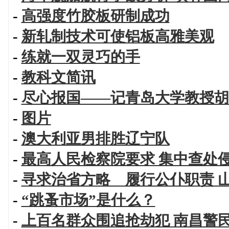
-
高强度竹胶板研制成功
-
新轧制技术可使铝板高雅美观
-
练就一双灵巧的手
-
教科文简讯
-
尽心报国——记青岛大学教授胡
-
图片
-
澳大利亚男排胜辽宁队
-
最高人民检察院要求 集中查处
-
寻求治省方略 履行公仆职责 
-
“跳蚤市场”是什么？
-
上百名群众围追抢劫犯 南昌警