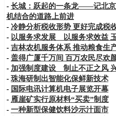
-
长城：跃起的一条龙——记北京
机结合的道路上前进
-
冷静分析税收形势 更好完成税
-
以服务求发展 以服务求效益 
-
吉林农机服务体系 推动粮食生
-
盖得广厦千万间 百万农民尽欢
-
加强制度建设 制止不正之风 
-
珠海研制出智能化保鲜新技术
-
国际电讯计算机电子展览开幕
-
雁崖矿实行原材料“买卖”制度
-
一种新型保健饮料沙示汁面市