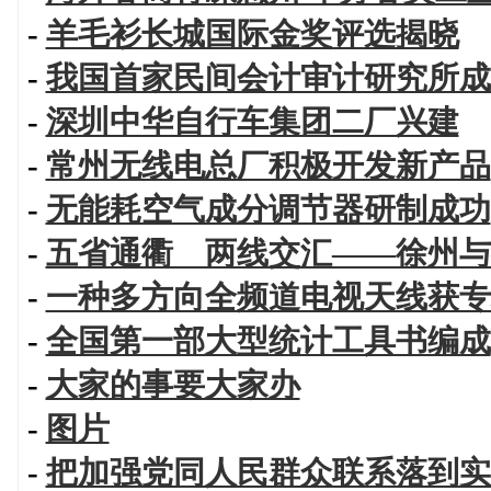
-
羊毛衫长城国际金奖评选揭晓
-
我国首家民间会计审计研究所成
-
深圳中华自行车集团二厂兴建
-
常州无线电总厂积极开发新产品
-
无能耗空气成分调节器研制成功
-
五省通衢 两线交汇——徐州与
-
一种多方向全频道电视天线获专
-
全国第一部大型统计工具书编成
-
大家的事要大家办
-
图片
-
把加强党同人民群众联系落到实