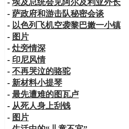
-
埃及总统会见阿尔及利亚外长
-
萨政府和游击队秘密会谈
-
以色列飞机空袭黎巴嫩一小镇
-
图片
-
灶旁情深
-
印尼风情
-
不再哭泣的骆驼
-
新材料小提琴
-
最先遭难的图瓦卢
-
从死人身上刮钱
-
图片
-
生活中的“儿童不宜”