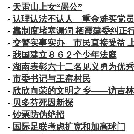
-
天雷山上女“愚公”
-
认理认法不认人 重金难买党员
-
靠制度堵塞漏洞 栖霞建委纠正
-
交警实事实办 市民直接受益 
-
我国建立８６２个少年法庭
-
湖南表彰六十二名见义勇为优秀
-
市委书记与王窑村民
-
欣欣向荣的文明之乡——访吉林
-
贝多芬死因新探
-
钞票防伪绝招
-
国际足联考虑扩宽和加高球门