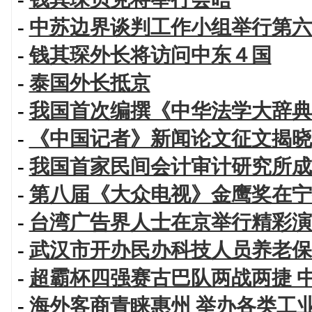
-
中苏边界谈判工作小组举行第六
-
钱其琛外长将访问中东４国
-
泰国外长抵京
-
我国首次编撰《中华法学大辞典
-
《中国记者》新闻论文征文揭晓
-
我国首家民间会计审计研究所成
-
第八届《大众电视》金鹰奖在宁
-
台湾广告界人士在京举行精彩演
-
武汉市开办民办科技人员养老保
-
超霸杯四强赛古巴队两战两捷 
-
海外客商青睐惠州 举办各类工