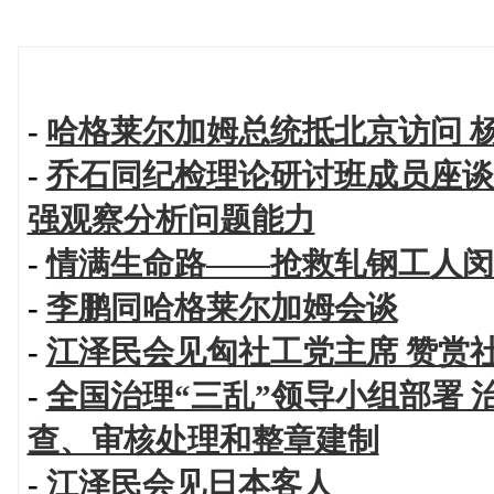
-
哈格莱尔加姆总统抵北京访问 
-
乔石同纪检理论研讨班成员座谈
强观察分析问题能力
-
情满生命路——抢救轧钢工人闵
-
李鹏同哈格莱尔加姆会谈
-
江泽民会见匈社工党主席 赞赏
-
全国治理“三乱”领导小组部署 
查、审核处理和整章建制
-
江泽民会见日本客人