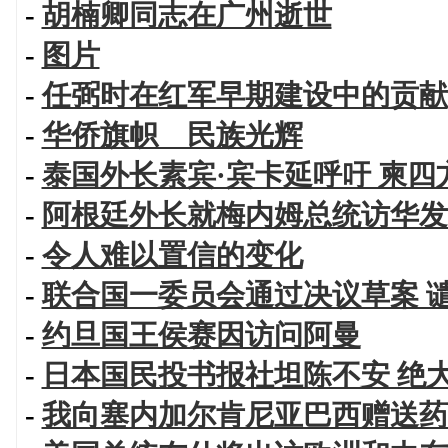
-
胡楠卿同志在广州逝世
-
图片
-
任弼时在红军早期建设中的贡献
-
华侨旗帜 民族光辉
-
泰国外长素宾·宾卡延呼吁 柬
-
阿根廷外长就梅内姆总统访华发
-
令人难以置信的变化
-
联合国一委员会通过决议草案 
-
约旦国王侯赛因访问阿曼
-
日本国民投书报社坦陈不安 绝
-
我向塞内加尔肯尼亚巴西赠送药