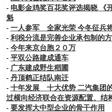
-
电影金鸡奖百花奖评选揭晓 《
魁
-
一人参军 全家光荣 今冬征兵
-
利税分流是完善企业承包制的方
-
今年来京台胞２０万
-
平双公路建成通车
-
广东建成野生稻圃
-
丹顶鹤正结队南迁
-
十年发展 十大优势 二汽集团
过横向经济联合在资源配置、结
-
要发挥大中型企业的骨干作用