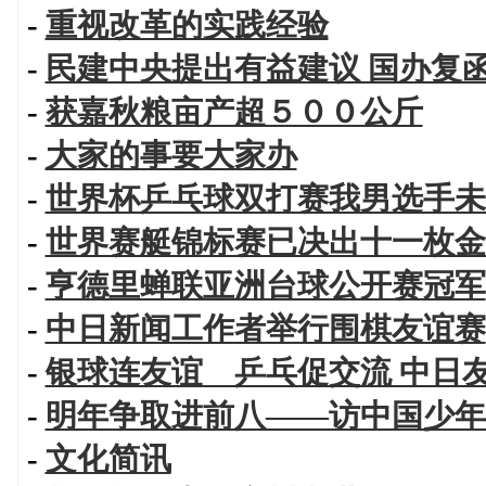
-
重视改革的实践经验
-
民建中央提出有益建议 国办复
-
获嘉秋粮亩产超５００公斤
-
大家的事要大家办
-
世界杯乒乓球双打赛我男选手未
-
世界赛艇锦标赛已决出十一枚金
-
亨德里蝉联亚洲台球公开赛冠军
-
中日新闻工作者举行围棋友谊赛
-
银球连友谊 乒乓促交流 中日
-
明年争取进前八——访中国少年
-
文化简讯