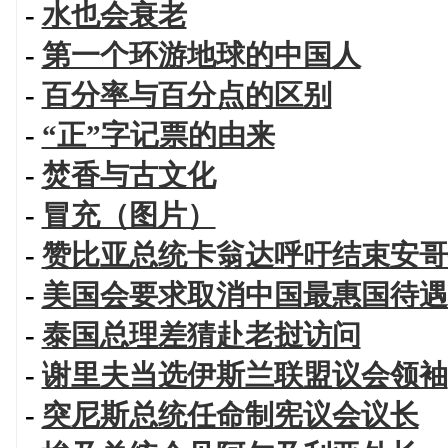
-
水也会衰老
-
第一个环游地球的中国人
-
百分率与百分点的区别
-
“正”字记票的由来
-
焚香与古文化
-
冒充（图片）
-
赞比亚总统卡翁达呼吁结束安哥
-
美国会要求取消中国最惠国待遇
-
泰国总理差猜赴老挝访问
-
谢里夫当选伊斯兰联盟议会领袖
-
突尼斯总统任命制宪议会议长