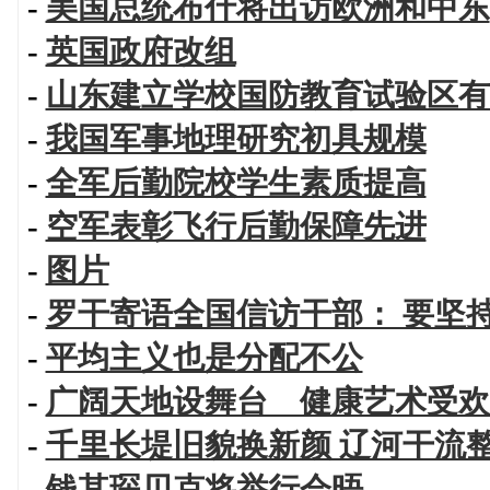
-
美国总统布什将出访欧洲和中东
-
英国政府改组
-
山东建立学校国防教育试验区有
-
我国军事地理研究初具规模
-
全军后勤院校学生素质提高
-
空军表彰飞行后勤保障先进
-
图片
-
罗干寄语全国信访干部： 要坚
-
平均主义也是分配不公
-
广阔天地设舞台 健康艺术受欢
-
千里长堤旧貌换新颜 辽河干流
-
钱其琛贝克将举行会晤