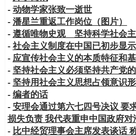
-
动物学家张致一逝世
-
潘星兰重返工作岗位（图片）
-
遵循唯物史观 坚持科学社会主
-
社会主义制度在中国已初步显示
-
应宣传社会主义的本质特征和基
-
坚持社会主义必须坚持共产党的
-
坚持用社会主义思想占领意识形
-
编者的话
-
安理会通过第六七四号决议 要
损失负责 我代表重申中国政府对
-
比中经贸理事会主席发表谈话 