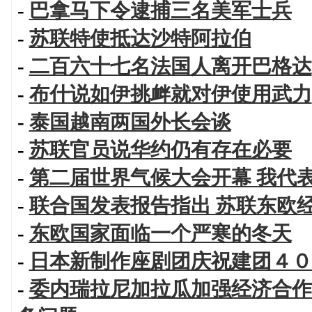
-
巴拿马下令逮捕三名美军士兵
-
苏联特使抵达沙特阿拉伯
-
二百六十七名法国人离开巴格达
-
布什说如伊挑衅就对伊使用武力
-
泰国越南两国外长会谈
-
苏联官员说华约仍有存在必要
-
第二届世界气候大会开幕 我代
-
联合国发表报告指出 苏联东欧经
-
东欧国家面临一个严寒的冬天
-
日本新制作座剧团庆祝建团４０
-
委内瑞拉尼加拉瓜加强经济合作