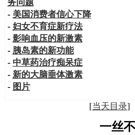
务问题
-
美国消费者信心下降
-
妇女不育症新疗法
-
影响血压的新激素
-
胰岛素的新功能
-
中草药治疗痴呆症
-
新的大脑垂体激素
-
图片
[
当天目录
一丝