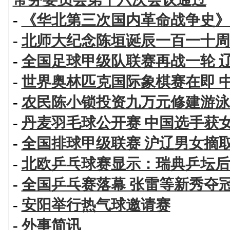
-
《华北第三次国内革命战争史》
-
北师大纪念陈垣诞辰一百一十周
-
全国足球甲级队联赛再战一轮 
-
世界奥林匹克国际象棋赛在即 
-
农民陈小锁投资九万元修建游泳
-
丹麦羽毛球公开赛 中国选手获
-
全国排球甲级联赛 沪辽男女摘
-
北欧乒乓球赛显示：瑞典乒坛后
-
全国乒乓赛落幕 张雷等新秀夺
-
安阳举行热气球邀请赛
-
外事简讯