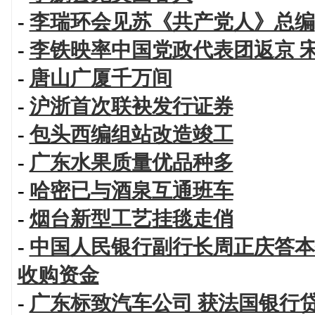
-
李瑞环会见苏《共产党人》总编
-
李铁映率中国党政代表团返京 
-
唐山广厦千万间
-
沪浙首次联袂发行证券
-
包头西编组站改造竣工
-
广东水果质量优品种多
-
哈密已与酒泉互通班车
-
烟台新型工艺挂毯走俏
-
中国人民银行副行长周正庆答本
收购资金
-
广东标致汽车公司 获法国银行