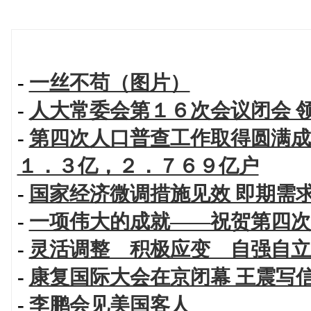
-
一丝不苟（图片）
-
人大常委会第１６次会议闭会 
-
第四次人口普查工作取得圆满成
１．３亿，２．７６９亿户
-
国家经济微调措施见效 即期需
-
一项伟大的成就——祝贺第四次
-
灵活调整 积极应变 自强自立
-
康复国际大会在京闭幕 王震写
-
李鹏会见美国客人