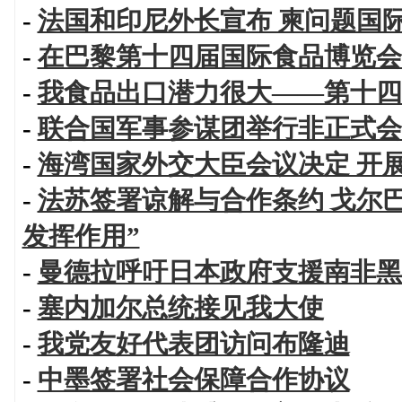
-
法国和印尼外长宣布 柬问题国
-
在巴黎第十四届国际食品博览会
-
我食品出口潜力很大——第十四
-
联合国军事参谋团举行非正式会
-
海湾国家外交大臣会议决定 开
-
法苏签署谅解与合作条约 戈尔
发挥作用”
-
曼德拉呼吁日本政府支援南非黑
-
塞内加尔总统接见我大使
-
我党友好代表团访问布隆迪
-
中墨签署社会保障合作协议