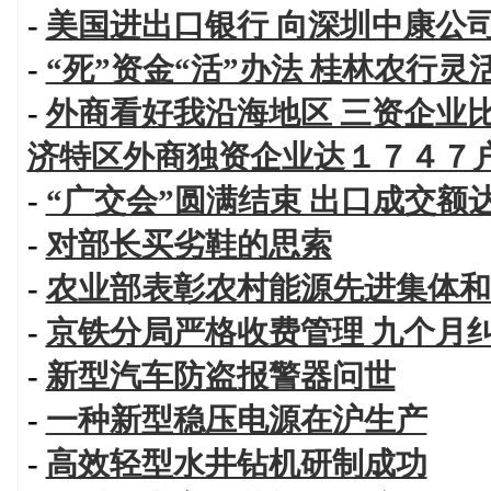
-
美国进出口银行 向深圳中康公
-
“死”资金“活”办法 桂林农行
-
外商看好我沿海地区 三资企业
济特区外商独资企业达１７４７
-
“广交会”圆满结束 出口成交额
-
对部长买劣鞋的思索
-
农业部表彰农村能源先进集体和
-
京铁分局严格收费管理 九个月
-
新型汽车防盗报警器问世
-
一种新型稳压电源在沪生产
-
高效轻型水井钻机研制成功