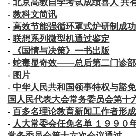
-
北京高教自学考试成绩喜人 共
-
教科文简讯
-
高效节能强循环罩式炉研制成功
-
联想系列微型机通过鉴定
-
《国情与决策》一书出版
-
蛇毒显奇效——总后第二门诊部
-
图片
-
中华人民共和国领事特权与豁免
国人民代表大会常务委员会第十
-
百多名理论教育新闻工作者形成
-
人大常委会任免名单 １９９０
常务委员会第十六次会议通过