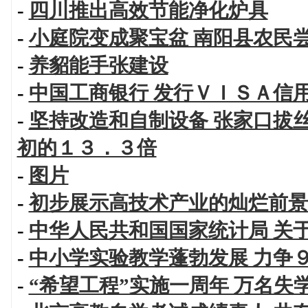
-
四川推出高效节能净化炉具
-
小庭院变成聚宝盆 南阳县农民
-
养貂能手张建设
-
中国工商银行 发行ＶＩＳＡ信
-
坚持改造和自制设备 张家口拔
初的１３．３倍
-
图片
-
初步展示高技术产业的灿烂前景
-
中华人民共和国国家统计局 关
-
中小学实验教学蓬勃发展 力争
-
“希望工程”实施一周年 万名失