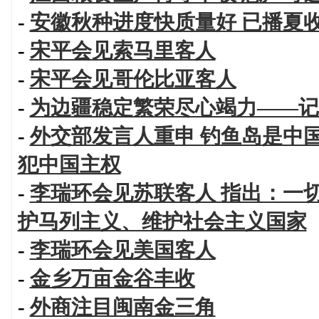
-
安徽秋种进度快质量好 已播夏
-
宋平会见索马里客人
-
宋平会见哥伦比亚客人
-
为边疆稳定繁荣尽心竭力——记
-
外交部发言人重申 钓鱼岛是中
犯中国主权
-
李瑞环会见苏联客人 指出：一
护马列主义、维护社会主义国家
-
李瑞环会见美国客人
-
金乡万亩金谷丰收
-
外商注目闽南金三角