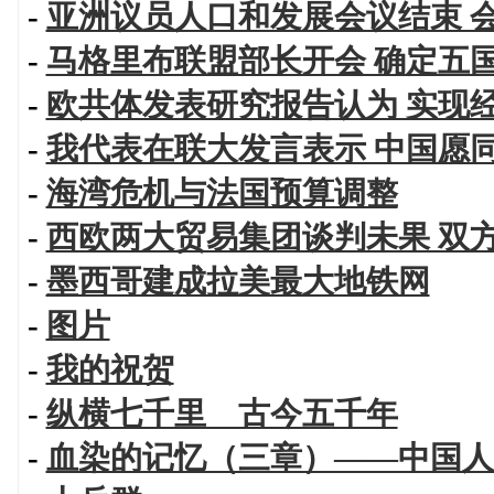
-
亚洲议员人口和发展会议结束 
-
马格里布联盟部长开会 确定五
-
欧共体发表研究报告认为 实现
-
我代表在联大发言表示 中国愿
-
海湾危机与法国预算调整
-
西欧两大贸易集团谈判未果 双
-
墨西哥建成拉美最大地铁网
-
图片
-
我的祝贺
-
纵横七千里 古今五千年
-
血染的记忆（三章）——中国人