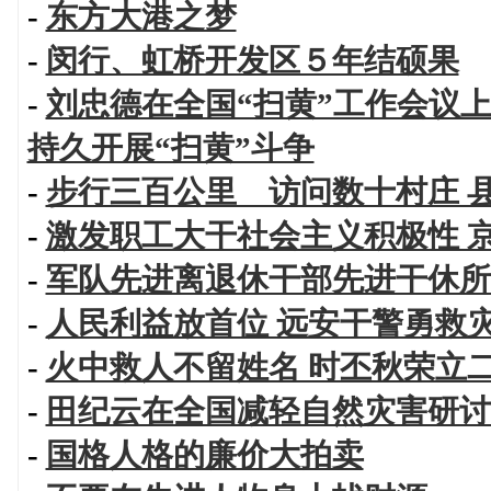
-
东方大港之梦
-
闵行、虹桥开发区５年结硕果
-
刘忠德在全国“扫黄”工作会议
持久开展“扫黄”斗争
-
步行三百公里 访问数十村庄 
-
激发职工大干社会主义积极性 
-
军队先进离退休干部先进干休所
-
人民利益放首位 远安干警勇救
-
火中救人不留姓名 时丕秋荣立
-
田纪云在全国减轻自然灾害研讨
-
国格人格的廉价大拍卖