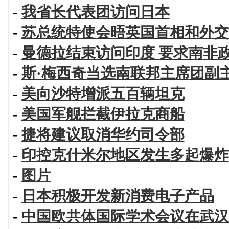
-
我省长代表团访问日本
-
苏总统特使会晤英国首相和外交
-
曼德拉结束访问印度 要求南非
-
斯·梅西奇当选南联邦主席团副
-
美向沙特增派五百辆坦克
-
美国军舰拦截伊拉克商船
-
捷将建议取消华约司令部
-
印控克什米尔地区发生多起爆炸
-
图片
-
日本积极开发新消费电子产品
-
中国欧共体国际学术会议在武汉