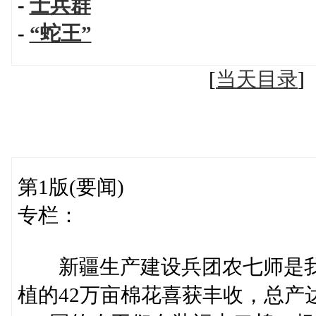
-
士兵群
-
“蛇王”
[
当天目录
第1版(要闻)
专栏：
新疆生产建设兵团农七师是我
植的42万亩棉花喜获丰收，总产