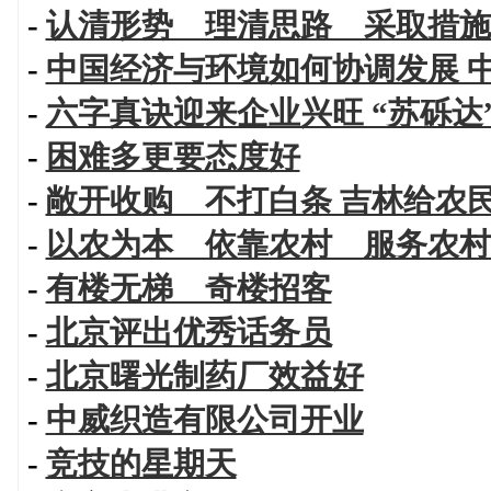
-
认清形势 理清思路 采取措施
-
中国经济与环境如何协调发展 
-
六字真诀迎来企业兴旺 “苏砾达
-
困难多更要态度好
-
敞开收购 不打白条 吉林给农民
-
以农为本 依靠农村 服务农村
-
有楼无梯 奇楼招客
-
北京评出优秀话务员
-
北京曙光制药厂效益好
-
中威织造有限公司开业
-
竞技的星期天