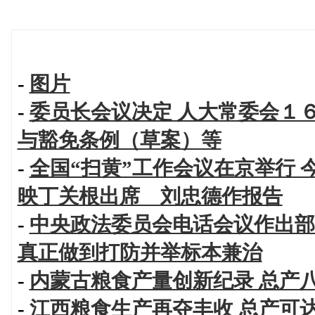
-
图片
-
委员长会议决定 人大常委会１
与豁免条例（草案）等
-
全国“扫黄”工作会议在京举行 
映丁关根出席 刘忠德作报告
-
中央政法委员会电话会议作出部署
真正做到打防并举标本兼治
-
内蒙古粮食产量创新纪录 总产
-
江西粮食生产再夺丰收 总产可