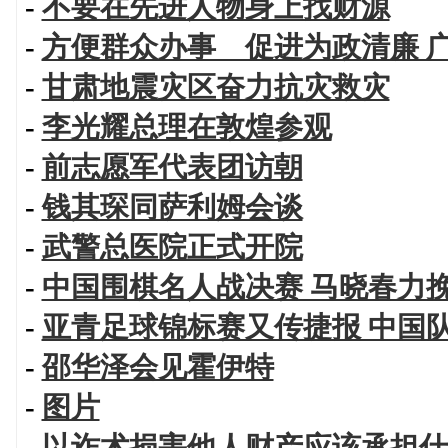
-
不要在先进人物身上找财源
-
方便群众办事 促进为政清廉 
-
甘肃地震灾区奋力抗灾救灾
-
李光耀总理在敦煌参观
-
前志愿军代表团访朝
-
钱其琛同萨利姆会谈
-
武警总医院正式开院
-
中国围棋名人战决赛 马晓春力
-
亚青足球锦标赛又传捷报 中国
-
邵华泽会见霍伊特
-
图片
-
以诈术损害他人财产应该承担什