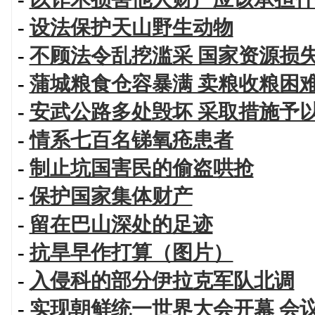
-
设法保护天山野生动物
-
不顾法令乱挖滥采 国家资源损
-
蒲城粮食仓容暴满 卖粮收粮困
-
安武公路多处毁坏 采取措施予
-
情系七百名锑氧疮患者
-
制止坑国害民的偷盗哄抢
-
保护国家集体财产
-
留在巴山深处的足迹
-
抗旱早作打算（图片）
-
入侵科的部分伊拉克军队北调
-
实现朝鲜统一世界大会开幕 会