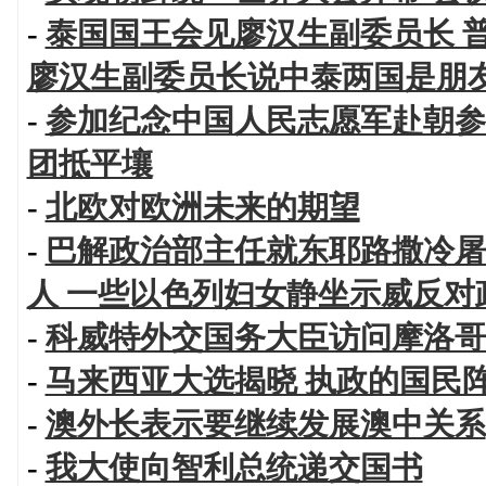
-
泰国国王会见廖汉生副委员长 
廖汉生副委员长说中泰两国是朋
-
参加纪念中国人民志愿军赴朝参
团抵平壤
-
北欧对欧洲未来的期望
-
巴解政治部主任就东耶路撒冷屠
人 一些以色列妇女静坐示威反对
-
科威特外交国务大臣访问摩洛哥
-
马来西亚大选揭晓 执政的国民
-
澳外长表示要继续发展澳中关系
-
我大使向智利总统递交国书