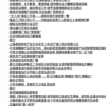
-
全面规划 多方集资 逐项突破 温州靠社会力量建设基础设施
-
发扬亚运精神 做好商业工作 胡平说要增强商业文化意识
-
瞄准市场调整产品结构 兴达电器厂经营有方
-
“丈八沟”喜迎八方客——陕西宾馆开放经营一瞥
-
唤起三万职工同心干——河南油田发挥工人阶级主人翁精神纪事
-
国际化经营研讨会召开
-
浠水建行开展支农服务
-
古遂醉酒厂推出“澄清液”
-
北京试制成功电子醒脑器
-
图片
-
上海高校科技产业方兴未艾 八年总产值十四亿利税七亿
-
引导调整新产品开发方向 强化政府宏观调控 国家级新产品试制管理规定颁
-
中英文智能公众电报终端系统获金奖 我国电报事业将产生一次飞跃
-
高技术产业发展依赖于改革
-
应该抓好农村有线广播
-
夏大豆新品种鲁豆二号创巨大经济效益 女发明家盖翠香捧走巾帼杯
-
全国继承老中医药专家学术经验拜师大会在京举行
-
我肾脏病治疗水平跨入世界先进行列
-
不容忽视萘对人体的危害——李义沣建议用“樟脑块”替代“樟脑丸”
-
教科文简讯
-
少年先锋岗，首都百万少先队员的岗
-
图片
-
杭州植物园赏桂游客多
-
我国《资本论》研究繁荣活跃 研究组织已形成交叉网络，研究队伍逐步年轻
-
少数民族古文字研究成果显著 近十年来出版研究和古籍整理著作百余部
-
正确对待“第一信号”