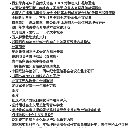
-
西安举办老年节金婚庆贺会 １０１对和睦夫妇花烛重逢
-
花开花落无间断 春来春去不相干 乌鲁木齐深秋仍姹紫嫣红
-
内蒙古广播电视事业发展快 全区基本形成布局合理的传播网和覆盖网
-
全国政协常委、九三学社常务副主席 孙承佩在京逝世
-
自查自纠 逐级督查 秉公处理 上海郊县干部住房清理获好评
-
澳门基本法咨委会开展基本法宣传活动
-
牡丹信用卡发行三十二个大中城市
-
万人解囊救助烧伤夫妇
-
我国际商会与南朝鲜一商会在京签署互设代表处协议
-
外事简讯
-
纪念朱熹国际学术会议在福州开幕
-
豫剧演员李喜华演出《秦雪梅》
-
青年画家康金梅举办绘画展
-
《南极探秘》彩色摄影画册出版
-
中国经济年鉴创刊十周年纪念暨编委会会议在北京召开
-
《琴岛与海尔》首映式在京举行
-
北京工艺品质量在全国称冠
-
老红军傅兴贵十一年植树万棵
-
图片
-
图片
-
把反对资产阶级自由化斗争引向深入
-
坚持用社会主义思想教育青年学生
-
坚持党的实事求是的思想路线就要坚决反对资产阶级自由化
-
必须批驳“社会主义失败论”
-
反对资产阶级自由化是从严治党重要内容
-
国家教委社科中心、本报理论部联合召开首都高校部分中、青年理论工作者座