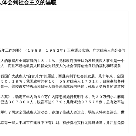
人体会到社会主义的温暖
五年工作纲要》（１９８８—１９９２年）正在逐步实施。广大残疾人充分参与
疾人的家庭占全国家庭的１８．１％。党和政府历来认为发展残疾人事业是一个
投入，而且不断地教育人民群众为残疾人的社会保障创造良好的福利和环境条
我国广大残疾人“自食其力”的愿望，而且有利于社会的发展。几十年来，全国
占５０．１９％；我国农村约有１６—５９岁残疾人１７０１万，目前参加各种
为骨干、普校设立特教班和残疾人随普通班就读的格局，残疾人受教育的渠道较
。
作方案》，确定五年内为５０万白内障患者施行复明手术，为３０万例小儿麻痹
术已达３０７８００人，脱盲率达９７％；儿麻矫治９７５７５例，总有效率达
已举行了两次全国残疾人运动会，参加了伤残人奥运会、弱智人特殊奥运会、世
北京等一些大中城市在建设中正有计划、有步骤地实行无障碍通道，并注意免费