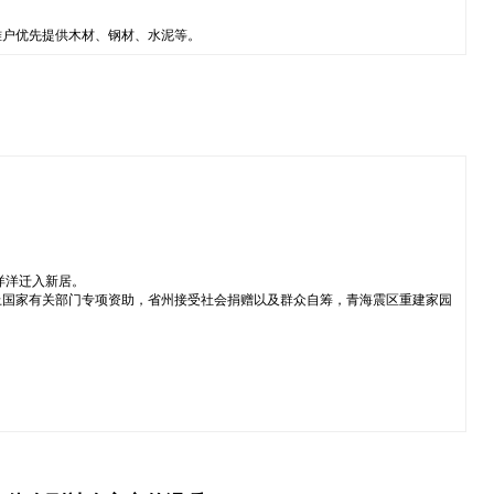
难户优先提供木材、钢材、水泥等。
洋洋迁入新居。
上国家有关部门专项资助，省州接受社会捐赠以及群众自筹，青海震区重建家园