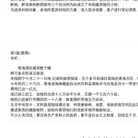
黔南、黔东南和黔西南等三个自治州为此成立了补助建房领导小组。
为选准补助对象，各地民委及时组织力量，深入苗乡侗寨，逐户进行登记调查
第1版(要闻)
专栏：
青海震区建房数千幢
两万多灾民喜迁新居
本报西宁十月二十一日电 记者郅振璞报道：五个多月前满目震痕的青海灾区
今年四月二十六日，青海省海南藏族自治州共和县塘格木与兴海县河卡一带发
费用已达一亿元。
现已竣工职工、农牧民住房十八万余平方米，庄廓一千七百六十处。
牧民们还新打羊圈四百一十八座，恢复围栏草场五万余亩。
九月中旬至今，灾民新居陆续通过省、州质量验收。省委、省政府领导同志赴
搬进新房的藏族牧民，纷纷向看望他们的党政军领导敬献哈达。
不少人含泪说：要没有共产党和人民政府，要不是社会主义制度，别说五个月