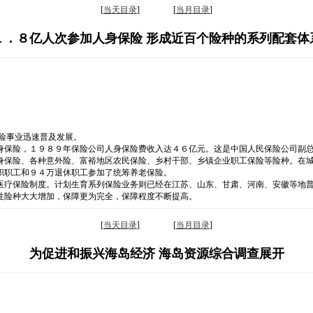
[
当天目录
] [
当月目录
]
１．８亿人次参加人身保险 形成近百个险种的系列配套体
险事业迅速普及发展。
身保险，１９８９年保险公司人身保险费收入达４６亿元。这是中国人民保险公司副
身保险、各种意外险、富裕地区农民保险、乡村干部、乡镇企业职工保险等险种。在
职职工和９４万退休职工参加了统筹养老保险。
医疗保险制度。计划生育系列保险业务则已经在江苏、山东、甘肃、河南、安徽等地
性险种大大增加，保障更为完全，保障程度不断提高。
[
当天目录
] [
当月目录
]
为促进和振兴海岛经济 海岛资源综合调查展开