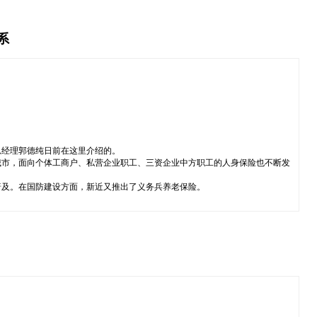
系
总经理郭德纯日前在这里介绍的。
城市，面向个体工商户、私营企业职工、三资企业中方职工的人身保险也不断发
普及。在国防建设方面，新近又推出了义务兵养老保险。