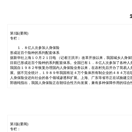
第1版(要闻)
专栏：
１．８亿人次参加人身保险
形成近百个险种的系列配套体系
据新华社上海１０月２１日电 （记者汪洪洋）改革开放以来，我国城乡人身保
目前已形成近百个险种的系列配套体系。全国已有１．８亿人次参加了各种人
我国自１９８２年恢复办理国内人身保险业务以来，在农村先后开办了简易人
展。据不完全统计，１９８９年我国有近４万个集体所有制企业的４８４万在
人身保险业还向社会的各个领域渗透和扩展。上海、广东等省市正在试验建立
郭德纯指出，我国人身保险正在朝综合性方向发展，兼有多种保障作用的综合
第1版(要闻)
专栏：