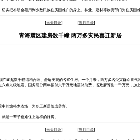
，切实把补助金额用到少数民族住房困难户的身上。林业、建材等物资部门为住房困
[
当天目录
] [
当月目录
]
青海震区建房数千幢 两万多灾民喜迁新居
，现在崛起数千幢结构合理、舒适美观的各式住房。一个月来，两万多名受灾群众喜气
生六点九级地震。国务院分两年拨付六千万元地震补助费，省政府筹集一千万元，加
震中的塘格木农场，为职工新居落成剪彩。
，就是一辈子也难住上这样的好房。
[
当天目录
] [
当月目录
]