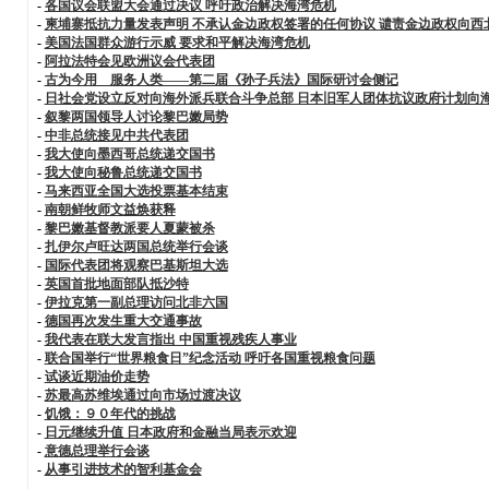
-
各国议会联盟大会通过决议 呼吁政治解决海湾危机
-
柬埔寨抵抗力量发表声明 不承认金边政权签署的任何协议 谴责金边政权向西
-
美国法国群众游行示威 要求和平解决海湾危机
-
阿拉法特会见欧洲议会代表团
-
古为今用 服务人类——第二届《孙子兵法》国际研讨会侧记
-
日社会党设立反对向海外派兵联合斗争总部 日本旧军人团体抗议政府计划向
-
叙黎两国领导人讨论黎巴嫩局势
-
中非总统接见中共代表团
-
我大使向墨西哥总统递交国书
-
我大使向秘鲁总统递交国书
-
马来西亚全国大选投票基本结束
-
南朝鲜牧师文益焕获释
-
黎巴嫩基督教派要人夏蒙被杀
-
扎伊尔卢旺达两国总统举行会谈
-
国际代表团将观察巴基斯坦大选
-
英国首批地面部队抵沙特
-
伊拉克第一副总理访问北非六国
-
德国再次发生重大交通事故
-
我代表在联大发言指出 中国重视残疾人事业
-
联合国举行“世界粮食日”纪念活动 呼吁各国重视粮食问题
-
试谈近期油价走势
-
苏最高苏维埃通过向市场过渡决议
-
饥饿：９０年代的挑战
-
日元继续升值 日本政府和金融当局表示欢迎
-
意德总理举行会谈
-
从事引进技术的智利基金会