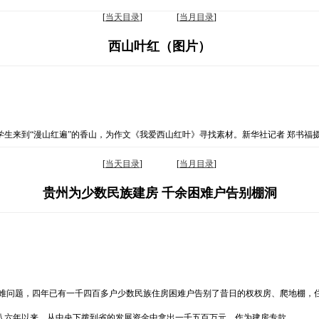
[
当天目录
] [
当月目录
]
西山叶红（图片）
生来到“漫山红遍”的香山，为作文《我爱西山红叶》寻找素材。新华社记者 郑书福
[
当天目录
] [
当月目录
]
贵州为少数民族建房 千余困难户告别棚洞
困难问题，四年已有一千四百多户少数民族住房困难户告别了昔日的杈杈房、爬地棚，
八六年以来，从中央下拨到省的发展资金中拿出一千五百万元，作为建房专款。