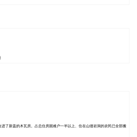
摄
住进了新盖的木瓦房。占总住房困难户一半以上、住在山缝岩洞的农民已全部搬