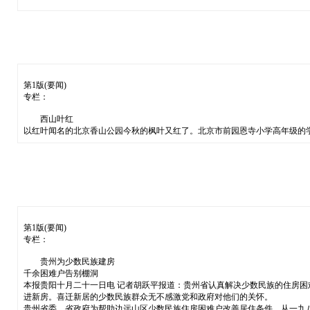
第1版(要闻)
专栏：
西山叶红
以红叶闻名的北京香山公园今秋的枫叶又红了。北京市前园恩寺小学高年级的学
第1版(要闻)
专栏：
贵州为少数民族建房
千余困难户告别棚洞
本报贵阳十月二十一日电 记者胡跃平报道：贵州省认真解决少数民族的住房
进新房。喜迁新居的少数民族群众无不感激党和政府对他们的关怀。
贵州省委、省政府为帮助边远山区少数民族住房困难户改善居住条件，从一九