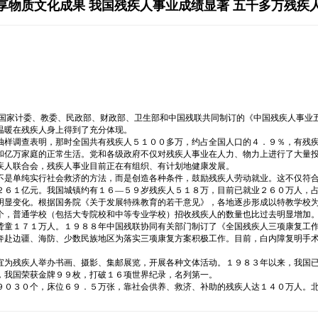
享物质文化成果 我国残疾人事业成绩显著 五千多万残疾
由国家计委、教委、民政部、财政部、卫生部和中国残联共同制订的《中国残疾人事业
温暖在残疾人身上得到了充分体现。
抽样调查表明，那时全国共有残疾人５１００多万，约占全国人口的４．９％，有残
和亿万家庭的正常生活。党和各级政府不仅对残疾人事业在人力、物力上进行了大量
疾人联合会，残疾人事业目前正在有组织、有计划地健康发展。
不是单纯实行社会救济的方法，而是创造各种条件，鼓励残疾人劳动就业。这不仅符合
２６１亿元。我国城镇约有１６—５９岁残疾人５１８万，目前已就业２６０万人，
明显变化。根据国务院《关于发展特殊教育的若干意见》，各地逐步形成以特教学校
个，普通学校（包括大专院校和中等专业学校）招收残疾人的数量也比过去明显增加
聋童１７１万人。１９８８年中国残联协同有关部门制订了《全国残疾人三项康复工
奔赴边疆、海防、少数民族地区为落实三项康复方案积极工作。目前，白内障复明手
宜为残疾人举办书画、摄影、集邮展览，开展各种文体活动。１９８３年以来，我国
，我国荣获金牌９９枚，打破１６项世界纪录，名列第一。
９０３０个，床位６９．５万张，靠社会供养、救济、补助的残疾人达１４０万人。