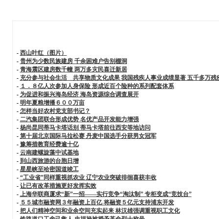
-
西山叶红（图片）
-
贵州为少数民族建房 千余困难户告别棚洞
-
青海震区建房数千幢 两万多灾民喜迁新居
-
充分参与社会生活 共享物质文化成果 我国残疾人事业成绩显著 五千多万残
-
１．８亿人次参加人身保险 形成近百个险种的系列配套体系
-
为促进和振兴海岛经济 海岛资源综合调查展开
-
明年夏粮增播６００万亩
-
怎样当好农村党支部书记？
-
二汽集团联合形成优势 名优产品开发能力增强
-
杨尚昆同蒂马卡塔话别 蒂马卡塔前往西安等地访问
-
第十届北京国际马拉松赛 丹麦中国选手分获男女冠军
-
豫筹措教育经费逾十亿
-
云南建螺旋藻中试基地
-
到山西旅游的台胞日增
-
星星峡至哈密国道竣工
-
“工业省”同样重视抓农业 辽宁农业突破徘徊喜获丰收
-
让已有改革措施更好发挥实效
-
上海华联商厦求“新”一招——实行竞争“淘汰制” 专柜变成“竞技台”
-
５５城市融资网３年融资上百亿 将融资５亿元支持浦东开发
-
把人们精神空间和业余空间充实起来 林汉雄强调重视职工文化
-
铁路道口工舍己救人 史福禄被授予革命烈士称号