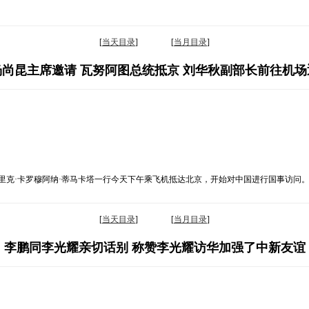
[
当天目录
] [
当月目录
]
杨尚昆主席邀请 瓦努阿图总统抵京 刘华秋副部长前往机场
里克·卡罗穆阿纳·蒂马卡塔一行今天下午乘飞机抵达北京，开始对中国进行国事访问
。
[
当天目录
] [
当月目录
]
李鹏同李光耀亲切话别 称赞李光耀访华加强了中新友谊