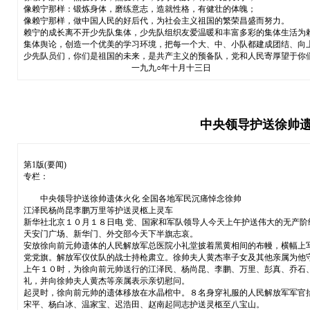
像赖宁那样：锻炼身体，磨练意志，造就性格，有健壮的体魄；
像赖宁那样，做中国人民的好后代，为社会主义祖国的繁荣昌盛而努力。
赖宁的成长离不开少先队集体，少先队组织友爱温暖和丰富多彩的集体生活为
集体舆论，创造一个优美的学习环境，把每一个大、中、小队都建成团结、向
少先队员们，你们是祖国的未来，是共产主义的预备队，党和人民寄厚望于你
一九九○年十月十三日
中央领导护送徐帅遗
第1版(要闻)
专栏：
中央领导护送徐帅遗体火化 全国各地军民沉痛悼念徐帅
江泽民杨尚昆李鹏万里等护送灵柩上灵车
新华社北京１０月１８日电 党、国家和军队领导人今天上午护送伟大的无产
天安门广场、新华门、外交部今天下半旗志哀。
安放徐向前元帅遗体的人民解放军总医院小礼堂披着黑黄相间的布幔，横幅上
党党旗。解放军仪仗队的战士持枪肃立。徐帅夫人黄杰率子女及其他亲属为他
上午１０时，为徐向前元帅送行的江泽民、杨尚昆、李鹏、万里、彭真、乔石
礼，并向徐帅夫人黄杰等亲属表示亲切慰问。
起灵时，徐向前元帅的遗体移放在水晶棺中。８名身穿礼服的人民解放军军官
宋平、杨白冰、温家宝、迟浩田、赵南起同志护送灵柩至八宝山。