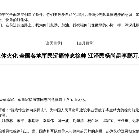
赖宁的全面发展创造了条件。你们要热爱自己的组织，增强少先队集体进步的意识，
上、快乐的好集体。
们。在前进的道路上，我为你们鼓劲、加油。我祝福你们像嫩绿的小树一样，深深扎
[
当天目录
] [
当月目录
]
体火化 全国各地军民沉痛悼念徐帅 江泽民杨尚昆李鹏
阶级革命家、军事家徐向前同志的遗体前往八宝山火化。
写着：“沉痛悼念徐向前同志”。为中国人民革命和建设事业贡献了毕生精力的徐向前
守灵。
、姚依林、宋平、李瑞环、秦基伟、薄一波、刘华清、杨白冰、温家宝、王任重、迟
抬着灵柩徐徐前进。党、国家和军队领导人与徐向前元帅的亲属一起列队护送灵柩安