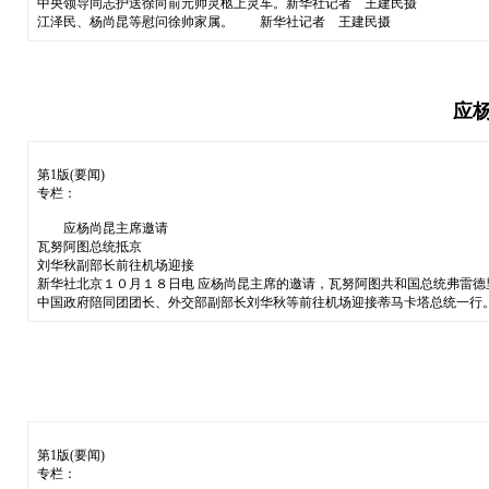
中央领导同志护送徐向前元帅灵柩上灵车。新华社记者 王建民摄
江泽民、杨尚昆等慰问徐帅家属。 新华社记者 王建民摄
应
第1版(要闻)
专栏：
应杨尚昆主席邀请
瓦努阿图总统抵京
刘华秋副部长前往机场迎接
新华社北京１０月１８日电 应杨尚昆主席的邀请，瓦努阿图共和国总统弗雷德
中国政府陪同团团长、外交部副部长刘华秋等前往机场迎接蒂马卡塔总统一行
第1版(要闻)
专栏：