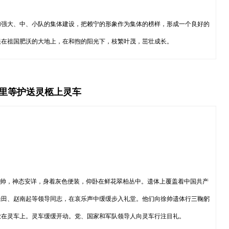
加强大、中、小队的集体建设，把赖宁的形象作为集体的榜样，形成一个良好的
根在祖国肥沃的大地上，在和煦的阳光下，枝繁叶茂，茁壮成长。
万里等护送灵柩上灵车
元帅，神态安详，身着灰色便装，仰卧在鲜花翠柏丛中。遗体上覆盖着中国共产
浩田、赵南起等领导同志，在哀乐声中缓缓步入礼堂。他们向徐帅遗体行三鞠躬
放在灵车上。灵车缓缓开动。党、国家和军队领导人向灵车行注目礼。