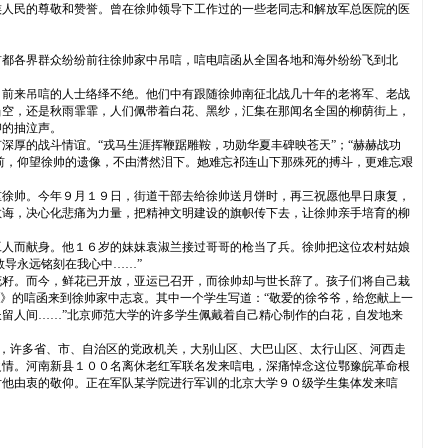
族人民的尊敬和赞誉。曾在徐帅领导下工作过的一些老同志和解放军总医院的医
首都各界群众纷纷前往徐帅家中吊唁，唁电唁函从全国各地和海外纷纷飞到北
，前来吊唁的人士络绎不绝。他们中有跟随徐帅南征北战几十年的老将军、老战
当空，还是秋雨霏霏，人们佩带着白花、黑纱，汇集在那闻名全国的柳荫街上，
抑的抽泣声。
厚的战斗情谊。“戎马生涯挥鞭踞雕鞍，功勋华夏丰碑映苍天”；“赫赫战功
前，仰望徐帅的遗像，不由潸然泪下。她难忘祁连山下那殊死的搏斗，更难忘艰
重徐帅。今年９月１９日，街道干部去给徐帅送月饼时，再三祝愿他早日康复，
教诲，决心化悲痛为力量，把精神文明建设的旗帜传下去，让徐帅亲手培育的柳
工人而献身。他１６岁的妹妹袁淑兰接过哥哥的枪当了兵。徐帅把这位农村姑娘
教导永远铭刻在我心中……”
花籽。而今，鲜花已开放，亚运已召开，而徐帅却与世长辞了。孩子们将自己栽
》的唁函来到徐帅家中志哀。其中一个学生写道：“敬爱的徐爷爷，给您献上一
留人间……”北京师范大学的许多学生佩戴着自己精心制作的白花，自发地来
里，许多省、市、自治区的党政机关，大别山区、大巴山区、太行山区、河西走
之情。河南新县１００名离休老红军联名发来唁电，深痛悼念这位鄂豫皖革命根
对他由衷的敬仰。正在军队某学院进行军训的北京大学９０级学生集体发来唁