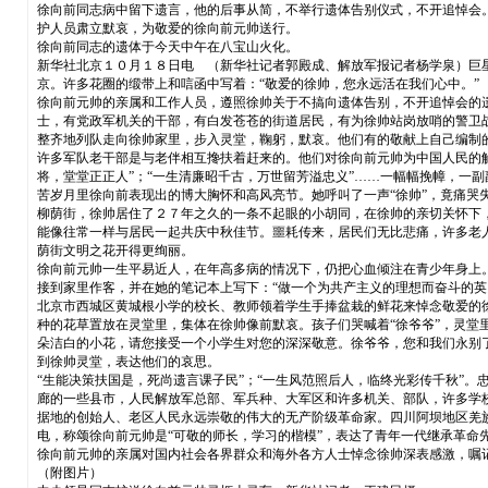
徐向前同志病中留下遗言，他的后事从简，不举行遗体告别仪式，不开追悼会
护人员肃立默哀，为敬爱的徐向前元帅送行。
徐向前同志的遗体于今天中午在八宝山火化。
新华社北京１０月１８日电 （新华社记者郭殿成、解放军报记者杨学泉）巨
京。许多花圈的缎带上和唁函中写着：“敬爱的徐帅，您永远活在我们心中。”
徐向前元帅的亲属和工作人员，遵照徐帅关于不搞向遗体告别，不开追悼会的
士，有党政军机关的干部，有白发苍苍的街道居民，有为徐帅站岗放哨的警卫
整齐地列队走向徐帅家里，步入灵堂，鞠躬，默哀。他们有的敬献上自己编制
许多军队老干部是与老伴相互搀扶着赶来的。他们对徐向前元帅为中国人民的解
将，堂堂正正人”；“一生清廉昭千古，万世留芳溢忠义”……一幅幅挽幛，一
苦岁月里徐向前表现出的博大胸怀和高风亮节。她呼叫了一声“徐帅”，竟痛哭
柳荫街，徐帅居住了２７年之久的一条不起眼的小胡同，在徐帅的亲切关怀下
能像往常一样与居民一起共庆中秋佳节。噩耗传来，居民们无比悲痛，许多老
荫街文明之花开得更绚丽。
徐向前元帅一生平易近人，在年高多病的情况下，仍把心血倾注在青少年身上
接到家里作客，并在她的笔记本上写下：“做一个为共产主义的理想而奋斗的英
北京市西城区黄城根小学的校长、教师领着学生手捧盆栽的鲜花来悼念敬爱的
种的花草置放在灵堂里，集体在徐帅像前默哀。孩子们哭喊着“徐爷爷”，灵堂
朵洁白的小花，请您接受一个小学生对您的深深敬意。徐爷爷，您和我们永别
到徐帅灵堂，表达他们的哀思。
“生能决策扶国是，死尚遗言课子民”；“一生风范照后人，临终光彩传千秋”
廊的一些县市，人民解放军总部、军兵种、大军区和许多机关、部队，许多学
据地的创始人、老区人民永远崇敬的伟大的无产阶级革命家。四川阿坝地区羌
电，称颂徐向前元帅是“可敬的师长，学习的楷模”，表达了青年一代继承革命
徐向前元帅的亲属对国内社会各界群众和海外各方人士悼念徐帅深表感激，嘱
（附图片）