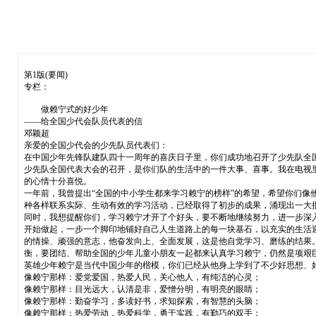
第1版(要闻)
专栏：
做赖宁式的好少年
——给全国少代会队员代表的信
邓颖超
亲爱的全国少代会的少先队员代表们：
在中国少年先锋队建队四十一周年的喜庆日子里，你们成功地召开了少先队全
少先队全国代表大会的召开，是你们队的生活中的一件大事、喜事。我在电视
的心情十分喜悦。
一年前，我曾提出“全国的中小学生都来学习赖宁的榜样”的希望，希望你们像
种各样联系实际、生动有效的学习活动，已经取得了初步的成果，涌现出一大
同时，我想提醒你们，学习赖宁才开了个好头，要不断地继续努力，进一步深
开始做起，一步一个脚印地铺好自己人生道路上的每一块基石，以充实的生活
的情操、顽强的意志，他奋发向上、全面发展，这是他自觉学习、磨练的结果
衡，要团结、帮助全国的少年儿童小朋友一起都来认真学习赖宁，仍然是项艰
英雄少年赖宁是当代中国少年的楷模，你们已经从他身上学到了不少好思想、
像赖宁那样：爱党爱国，热爱人民，关心他人，有纯洁的心灵；
像赖宁那样：目光远大，认清是非，爱憎分明，有明亮的眼睛；
像赖宁那样：勤奋学习，多读好书，求知探索，有智慧的头脑；
像赖宁那样：热爱劳动，热爱科学，勇于实践，有勤巧的双手；