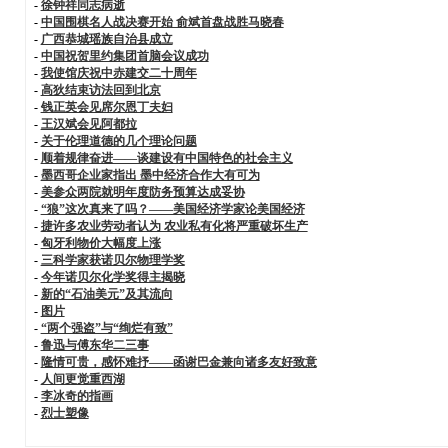
-
徐钟祥同志病逝
-
中国围棋名人战决赛开始 俞斌首盘战胜马晓春
-
广西恭城瑶族自治县成立
-
中国祝贺里约集团首脑会议成功
-
我使馆庆祝中赤建交二十周年
-
高狄结束访法回到北京
-
钱正英会见席尔恩丁夫妇
-
王汉斌会见阿都拉
-
关于伦理道德的几个理论问题
-
顺着规律奋进——谈建设有中国特色的社会主义
-
墨西哥企业家指出 墨中经济合作大有可为
-
美参众两院就明年度防务预算达成妥协
-
“狼”这次真来了吗？——美国经济学家论美国经济
-
捷许多农业劳动者认为 农业私有化将严重破坏生产
-
匈牙利物价大幅度上涨
-
三科学家获诺贝尔物理学奖
-
今年诺贝尔化学奖得主揭晓
-
新的“石油美元”及其流向
-
图片
-
“两个强盗”与“绚烂有致”
-
鲁迅与傅东华二三事
-
隆情可贵，感怀难抒——函谢巴金兼向诸多友好致意
-
人间更觉重西湖
-
李冰奇的指画
-
烈士塑像