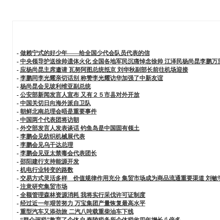
-
做赖宁式的好少年——给全国少代会队员代表的信
-
中央领导护送徐帅遗体火化 全国各地军民沉痛悼念徐帅 江泽民杨尚昆李鹏万
-
应杨尚昆主席邀请 瓦努阿图总统抵京 刘华秋副部长前往机场迎接
-
李鹏同李光耀亲切话别 称赞李光耀访华加强了中新友谊
-
杨尚昆会见玻利维亚副总统
-
公安部新闻发言人宣布 又有２５市县对外开放
-
中国关切日向海外派自卫队
-
朝鲜北南总理会晤是重要事件
-
中国两个代表团将访朝
-
外交部发言人发表谈话 钓鱼岛是中国固有领土
-
李鹏会见纺织机械展代表
-
李鹏会见乌干达总理
-
李鹏会见亚太禁毒会代表团长
-
邵阳建行支持能源开发
-
机电行业转变的路数
-
交易方式灵活多样 价值规律作用充分 集贸市场成为商品流通重要渠道 刘
-
注意研究集贸市场
-
全额管理森林资源消耗 我将实行采伐许可证制度
-
经过近一年艰苦努力 万宝集团产量恢复最高水平
-
重型汽车又添劲旅 二汽八吨载重柴油车下线
-
“群众评税”教育了个体户 秦陵税务所个体税收四年增长八倍多