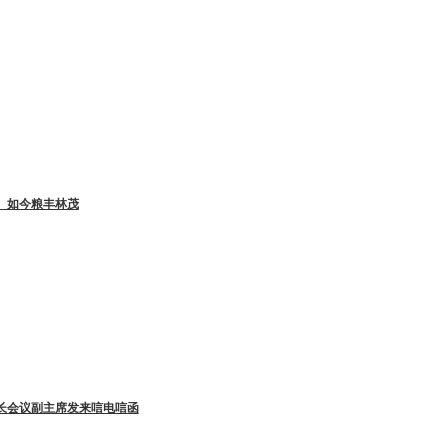
 如今粮丰林茂
长会议副主席发来唁电唁函