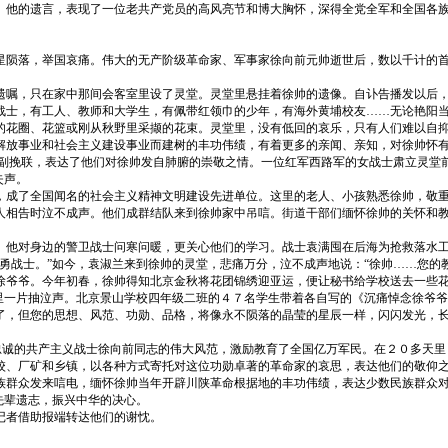
。他的遗言，表现了一位老共产党员的高风亮节和博大胸怀，深得全党全军和全国各
星陨落，举国哀痛。伟大的无产阶级革命家、军事家徐向前元帅逝世后，数以千计的
遗嘱，只在家中那间会客室里设了灵堂。灵堂里悬挂着徐帅的遗像。自讣告播发以后
战士，有工人、教师和大学生，有佩带红领巾的少年，有海外黄埔校友……无论艳阳
的花圈、花篮或刚从秋野里采撷的花束。灵堂里，没有低回的哀乐，只有人们难以自
放事业和社会主义建设事业而建树的丰功伟绩，有着更多的亲闻、亲知，对徐帅怀有深
副副挽联，表达了他们对徐帅发自肺腑的崇敬之情。一位红军西路军的女战士肃立灵堂
失声。
，成了全国闻名的社会主义精神文明建设先进单位。这里的老人、小孩熟悉徐帅，敬
人相告时泣不成声。他们成群结队来到徐帅家中吊唁。街道干部们缅怀徐帅的关怀和
。他对身边的警卫战士问寒问暖，更关心他们的学习。战士袁满囤在后海为抢救落水
勇战士。”如今，袁淑兰来到徐帅的灵堂，悲痛万分，泣不成声地说：“徐帅……您的
徐爷爷。今年初春，徐帅得知北京金秋将花团锦绣迎亚运，便让秘书给学校送去一些
里一片抽泣声。北京景山学校四年级二班的４７名学生带着各自写的《沉痛悼念徐爷爷
了，但您的思想、风范、功勋、品格，将像永不陨落的晶莹的星辰一样，闪闪发光，长
。忠诚的共产主义战士徐向前同志的伟大风范，激励教育了全国亿万军民。在２０多天
校、厂矿和乡镇，以各种方式寄托对这位功勋卓著的革命家的哀思，表达他们的敬仰
族群众发来唁电，缅怀徐帅当年开辟川陕革命根据地的丰功伟绩，表达少数民族群众
先辈遗志，振兴中华的决心。
记者借助报端转达他们的谢忱。