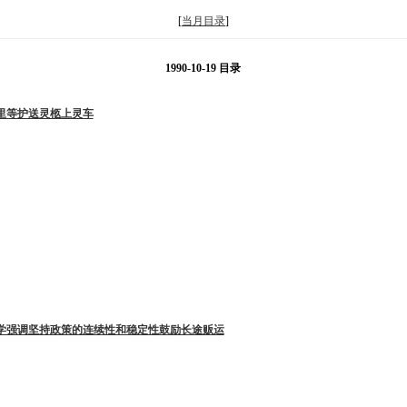
[
当月目录
]
1990-10-19 目录
里等护送灵柩上灵车
敏学强调坚持政策的连续性和稳定性鼓励长途贩运