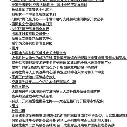
-
专家学者研讨 亚欧大陆桥与中国社会经济发展战略
-
长机集团订货额达十七亿元
-
斜桥村一年申请九项国家专利
-
“胜利”腾飞见丹心——东营市建行支持胜利油田勘探开发记事
-
国际航空货运组织年会召开
-
“松下”新产品展示会举行
-
卡地亚时装有限公司开业
-
新疆设立国货精品博览中心
-
绥宁为义务兵投养老金保险
-
图片
-
我国地方科技队伍科技攻关成绩突出
-
农业科技大协作的成功尝试 黄淮海平原综合治理取得丰硕成果 昔日盐碱荒地
-
盛树仁强调解决技术进步卡脖子问题 加速以电子技术改造传统产业
-
农村“订报容易送报难”怎么办？ 衡阳建立村级报刊捎转站
-
首都教育界人士表达共同心愿 将亚运精神溶入学习和工作中去
-
医师王伟矫治口语障碍疗效好
-
变凝重为轻灵——介绍几本连环画学术书籍
-
教科文简讯
-
大陆居民中已发现两例艾滋病望人人洁身自爱做好自身防护
-
嘉兴郊区建成牛蛙养殖基地
-
科技，开拓着通往世界之路——大连造船厂打开国际市场纪实
-
图片
-
社科书讯
-
金日成主席发来唁电 深切哀悼徐向前同志逝世 朝党中央军委、人武部和越部
-
阿盟部长理事会特别会议开幕 讨论以色列警察屠杀巴勒斯坦人罪行
-
朝鲜北南第二次高级会谈结束 金日成主席会见南朝鲜国务总理姜英勋