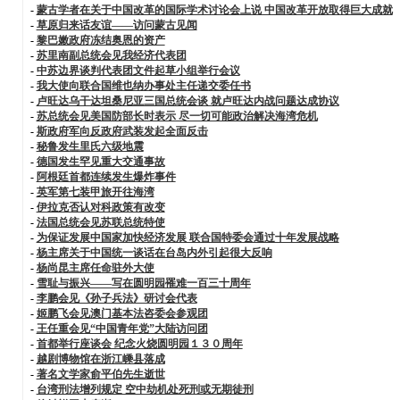
-
蒙古学者在关于中国改革的国际学术讨论会上说 中国改革开放取得巨大成就
-
草原归来话友谊——访问蒙古见闻
-
黎巴嫩政府冻结奥恩的资产
-
苏里南副总统会见我经济代表团
-
中苏边界谈判代表团文件起草小组举行会议
-
我大使向联合国维也纳办事处主任递交委任书
-
卢旺达乌干达坦桑尼亚三国总统会谈 就卢旺达内战问题达成协议
-
苏总统会见美国防部长时表示 尽一切可能政治解决海湾危机
-
斯政府军向反政府武装发起全面反击
-
秘鲁发生里氏六级地震
-
德国发生罕见重大交通事故
-
阿根廷首都连续发生爆炸事件
-
英军第七装甲旅开往海湾
-
伊拉克否认对科政策有改变
-
法国总统会见苏联总统特使
-
为保证发展中国家加快经济发展 联合国特委会通过十年发展战略
-
杨主席关于中国统一谈话在台岛内外引起很大反响
-
杨尚昆主席任命驻外大使
-
雪耻与振兴——写在圆明园罹难一百三十周年
-
李鹏会见《孙子兵法》研讨会代表
-
姬鹏飞会见澳门基本法咨委会参观团
-
王任重会见“中国青年党”大陆访问团
-
首都举行座谈会 纪念火烧圆明园１３０周年
-
越剧博物馆在浙江嵊县落成
-
著名文学家俞平伯先生逝世
-
台湾刑法增列规定 空中劫机处死刑或无期徒刑