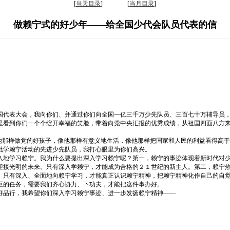
[
当天目录
] [
当月目录
]
做赖宁式的好少年——给全国少代会队员代表的信
国代表大会，我向你们、并通过你们向全国一亿三千万少先队员、三百七十万辅导员
里看到你们一个个绽开幸福的笑脸，带着向党中央汇报的优秀成绩，从祖国四面八方
他那样做党的好孩子，像他那样有意义地生活，像他那样把国家和人民的利益看得高于
批学赖宁活动的先进少先队员，我打心眼里为你们高兴。
入地学习赖宁。我为什么要提出深入学习赖宁呢？第一，赖宁的事迹体现着新时代对
迎接光明的未来。只有深入学赖宁，才能成为合格的２１世纪的新主人。第二，赖宁
。只有深入、全面地向赖宁学习，才能真正认识赖宁精神，把赖宁精神化作自己的自
巨的任务，需要我们齐心协力、下功夫，才能把这件事办好。
好品行，我希望你们深入学习赖宁事迹、进一步发扬赖宁精神——