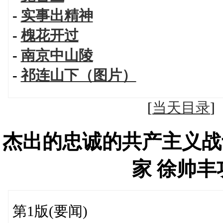
-
实事出精神
-
槐花开过
-
南京中山陵
-
祁连山下（图片）
[
当天目录
杰出的忠诚的共产主义战
家 徐帅
第1版(要闻)