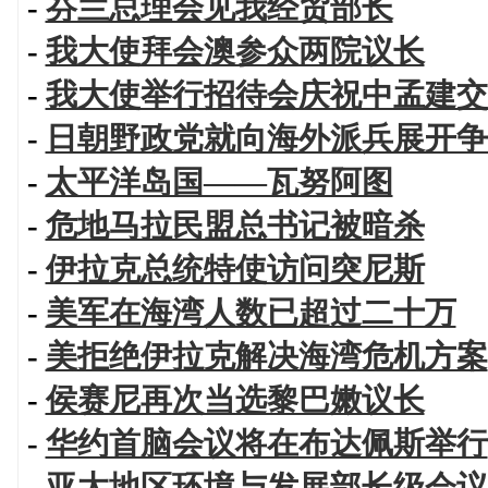
-
芬兰总理会见我经贸部长
-
我大使拜会澳参众两院议长
-
我大使举行招待会庆祝中孟建交
-
日朝野政党就向海外派兵展开争
-
太平洋岛国——瓦努阿图
-
危地马拉民盟总书记被暗杀
-
伊拉克总统特使访问突尼斯
-
美军在海湾人数已超过二十万
-
美拒绝伊拉克解决海湾危机方案
-
侯赛尼再次当选黎巴嫩议长
-
华约首脑会议将在布达佩斯举行
-
亚太地区环境与发展部长级会议