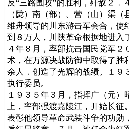
反“三路围攻”的胜利，歼敌２．
（陇）南（部）、营（山）渠（
维舟领导的川东游击军会合，使
到８万人，川陕革命根据地进入
４年８月，率部抗击国民党军２０
术，在万源决战防御中取得了胜
余人，创造了光辉的战绩。１９
执行委员。
１９３５年３月，指挥广（元）
上，率部强渡嘉陵江，开始长征
表彰他领导革命武装斗争的功勋