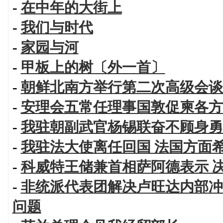
-
在中年的大街上
-
我们与时代
-
家园与河
-
甲板上的树〔外一首〕
-
朝鲜北南方举行第二次高级会谈
-
安理会五常任理事国敦促柬各方
-
我驻朝副武官杨锡联奋不顾身勇
-
我驻法大使离任回国 法国方面
-
科威特王储兼首相萨阿德表示 
-
非统派代表团解决卢旺达内部冲
问题