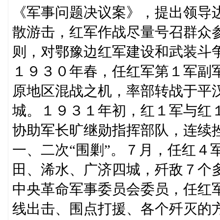
《军事问题决议案》，提出领导
散游击，红军作战尽量号召群众
则，对鄂豫边红军建设和武装斗
１９３０年春，任红军第１军副
原地区混战之机，率部转战于平
城。１９３１年初，红１军与红
协助军长旷继勋指挥部队，连续
一、二次“围剿”。７月，任红４
田、浠水、广济四城，歼敌７个
中央革命军事委员会委员，任红
线出击、围点打援、各个歼灭的