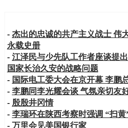
-
杰出的忠诚的共产主义战士 伟
永载史册
-
江泽民与少先队工作者座谈提出
国家长治久安的战略问题
-
国际电工委大会在京开幕 李鹏
-
李鹏同李光耀会谈 气氛亲切友
-
殷殷井冈情
-
李瑞环在陕西考察时强调 “扫黄
-
万里会见美国银行家