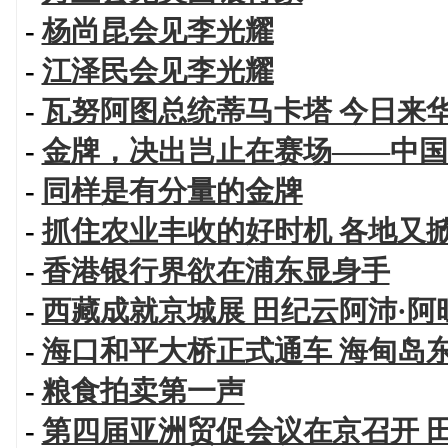
-
杨尚昆会见李光耀
-
江泽民会见李光耀
-
瓦努阿图总统蒂马卡塔 今日来
-
金牌，决出岂止在赛场——中国
-
同样是有分量的金牌
-
抓住农业丰收的好时机 各地又
-
香港银行界欲在浦东显身手
-
西藏成就京城展 田纪云阿沛·
-
海口和平大桥正式通车 海甸岛
-
粮食拍卖第一声
-
第四届亚洲贸促会议在京召开 