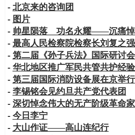
-
北京来的咨询团
-
图片
-
帅星陨落 功名永耀——沉痛悼
-
最高人民检察院检察长刘复之强
-
第二届《孙子兵法》国际研讨会
-
华北地区推广军民共管共护经验
-
第三届国际消防设备展在京举行
-
李锡铭会见约旦共产党代表团
-
深切悼念伟大的无产阶级革命家
-
今日李宁
-
大山作证——高山连纪行