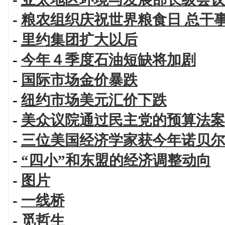
-
粮农组织庆祝世界粮食日 总干
-
里约集团扩大以后
-
今年４季度石油短缺将加剧
-
国际市场金价暴跌
-
纽约市场美元汇价下跌
-
美众议院通过民主党的预算法案
-
三位美国经济学家获今年诺贝尔
-
“四小”和东盟的经济调整动向
-
图片
-
一线桥
-
觅哲生