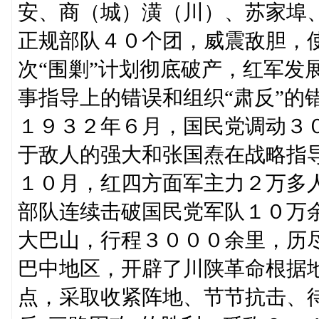
安、商（城）潢（川）、苏家埠
正规部队４０个团，威震敌胆，
次“围剿”计划彻底破产，红军发
事指导上的错误和组织“肃反”的
１９３２年６月，国民党调动３
于敌人的强大和张国焘在战略指导
１０月，红四方面军主力２万多
部队连续击破国民党军队１０万
大巴山，行程３０００余里，历
巴中地区，开辟了川陕革命根据
点，采取收紧阵地、节节抗击、