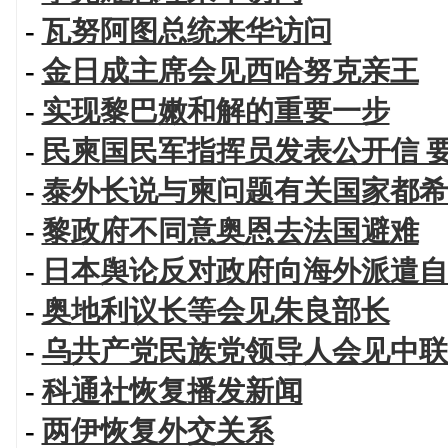
-
瓦努阿图总统来华访问
-
金日成主席会见西哈努克亲王
-
实现黎巴嫩和解的重要一步
-
民柬国民军指挥员发表公开信 
-
泰外长说与柬问题有关国家都希
-
黎政府不同意奥恩去法国避难
-
日本舆论反对政府向海外派遣自
-
奥地利议长等会见朱良部长
-
乌共产党民族党领导人会见中联
-
科通社恢复播发新闻
-
两伊恢复外交关系