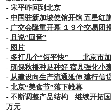
-
宋平昨回到北京
-
中国驻新加坡使馆开馆 五星红
-
广交会隆重开幕 １９个交易团
-
且说“回音”
-
图片
-
多打几个“短平快”——北京市
-
确保秋播种足种好 宿县强化小
-
从建设向生产流通延伸 建行信
-
北京“美食节”落下帷幕
-
不断调整产品结构 继续开拓国
万元