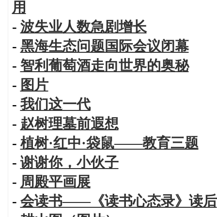
用
-
波失业人数急剧增长
-
黑海生态问题国际会议闭幕
-
智利葡萄酒走向世界的奥秘
-
图片
-
我们这一代
-
赵树理墓前遐想
-
植树·红中·袋鼠——教育三题
-
谢谢你，小伙子
-
周殿平画展
-
会读书——《读书心态录》读后