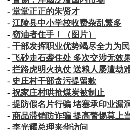
-
堂堂正正的朱贤才
-
江陵县中小学校收费杂乱繁多
-
窃油者住手！（图片）
-
干部发挥职业优势竭尽全力为民
-
飞砂走石袭住处 多次交涉无效
-
拦路虎明火执仗 送粮人屡遭劫
-
史庄村干部贪污提留款
-
祝家庄村哄抢煤炭被制止
-
提防假名片行骗 堵塞承印业漏
-
商品滞销防诈骗 提高警惕莫上
-
李光耀总理来华访问