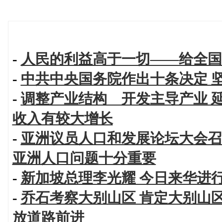
-
人民的利益高于一切——给全国
-
中共中央国务院作出十条决定 
-
调整产业结构 开发主导产业 
收入有较大增长
-
亚洲议员人口和发展论坛大会召
亚洲人口问题十分重要
-
新加坡总理李光耀 今日来华进
-
乔石考察大别山区 肯定大别山
放道路前进