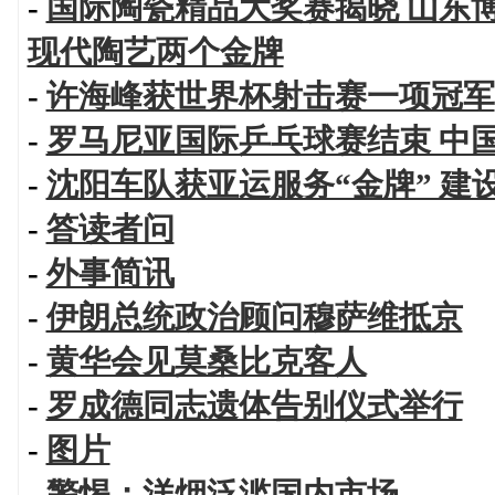
-
国际陶瓷精品大奖赛揭晓 山东
现代陶艺两个金牌
-
许海峰获世界杯射击赛一项冠军
-
罗马尼亚国际乒乓球赛结束 中
-
沈阳车队获亚运服务“金牌” 
-
答读者问
-
外事简讯
-
伊朗总统政治顾问穆萨维抵京
-
黄华会见莫桑比克客人
-
罗成德同志遗体告别仪式举行
-
图片
-
警惕：洋烟泛滥国内市场