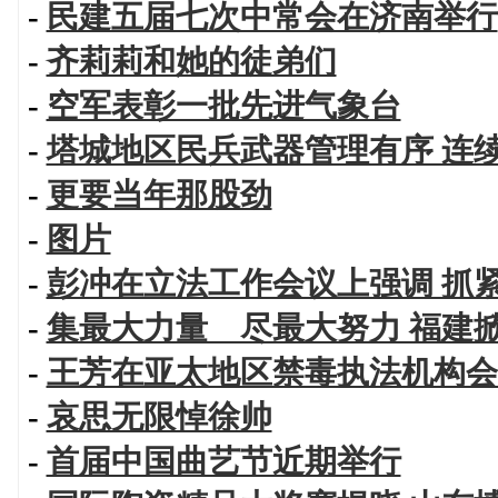
-
民建五届七次中常会在济南举行
-
齐莉莉和她的徒弟们
-
空军表彰一批先进气象台
-
塔城地区民兵武器管理有序 连
-
更要当年那股劲
-
图片
-
彭冲在立法工作会议上强调 抓
-
集最大力量 尽最大努力 福建
-
王芳在亚太地区禁毒执法机构会
-
哀思无限悼徐帅
-
首届中国曲艺节近期举行