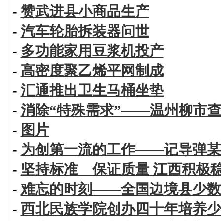
-
赞武进县小商品生产
-
汽车轮胎拆装器问世
-
多功能家用豆浆机投产
-
高密度聚乙烯平网制成
-
汇通推出卫生马桶坐垫
-
消除“特殊需求”——温州柳市
-
图片
-
为创第一流的工作——记导弹某
-
坚持标准 保证质量 江西积极
-
难忘的时刻——全国边境县少数
-
西北民族学院创办四十年培养少