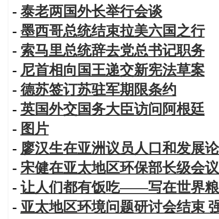
-
泰老两国外长举行会谈
-
墨西哥总统结束拉美六国之行
-
索马里总统辞去党总书记职务
-
尼首相向国王递交新宪法草案
-
德苏签订苏驻军期限条约
-
英国外交国务大臣访问阿根廷
-
图片
-
廖汉生在亚洲议员人口和发展论
-
宋健在亚太地区环保部长级会议
-
让人们都有饭吃——写在世界粮
-
亚太地区环境问题研讨会结束 