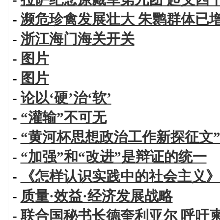
-
濒危珍禽发展壮大 朱鹮群体已
-
浙江海门海关开关
-
图片
-
图片
-
论以‘硬’治‘软’
-
“灌输”不可无
-
“黄河杯思想政治工作新探征文
-
“加强”和“改进”是辩证的统一
-
《怎样认识实践中的社会主义》
-
质量·效益·经济发展战略
-
联合国秘书长德奎利亚尔 呼吁