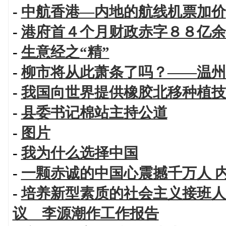
-
中航香港—内地的航线机票加价
-
港府首４个月财政赤字８８亿余
-
生意经之“精”
-
柳市将从此萧条了吗？——温州
-
我国向世界提供橡胶北移种植技
-
县委书记棉站主持公道
-
图片
-
我为什么选择中国
-
一颗赤诚的中国心震撼千万人 
-
培养新型素质的社会主义接班人
议 李源潮作工作报告