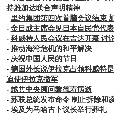
持雅加达联合声明精神
-
里约集团第四次首脑会议结束 
-
金日成主席会见日本自民党代表
-
科威特人民会议在吉达开幕 讨
-
推动海湾危机的和平解决
-
庆祝中国人民的节日
-
德国外长说伊拉克占领科威特是
迫使伊拉克撤军
-
越共中央顾问黎德寿病逝
-
苏联总统发布命令 制止拆除和
-
埃及为马哈古卜议长举行葬礼