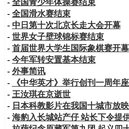
-
全国青少年体操赛结束
-
全国滑水赛结束
-
中日第十次北京长走大会开幕
-
世界女子壁球锦标赛结束
-
首届世界大学生国际象棋赛开幕
-
今年军转安置基本结束
-
外事简讯
-
《中华英才》举行创刊一周年座
-
王汝琪在京逝世
-
日本科教影片在我国十城市放映
-
海豹入长城站产仔 站长下令提
-
拉萨纪念原藏军第九团 起义四