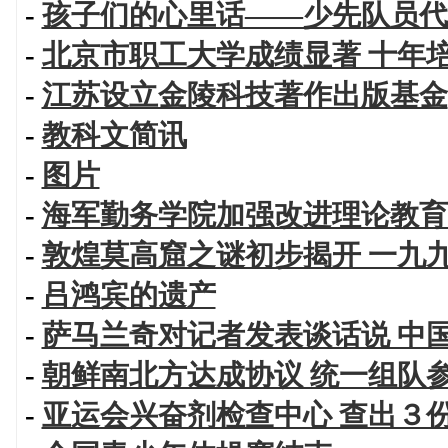
-
孩子们的心里话——少先队员代
-
北京市职工大学成绩显著 十年
-
江苏设立金陵科技著作出版基金
-
教科文简讯
-
图片
-
海军勤务学院加强改进理论教育
-
敦煌莫高窟之谜初步揭开 一九
-
吕鸿宾的遗产
-
萨马兰奇对记者发表谈话说 中
-
朝鲜南北方达成协议 统一组队
-
亚运会兴奋剂检查中心 查出３