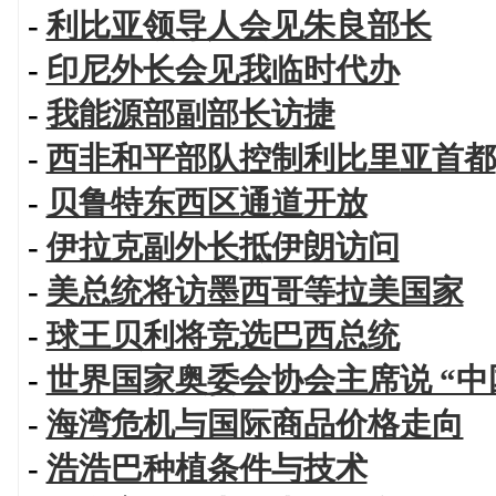
-
利比亚领导人会见朱良部长
-
印尼外长会见我临时代办
-
我能源部副部长访捷
-
西非和平部队控制利比里亚首都
-
贝鲁特东西区通道开放
-
伊拉克副外长抵伊朗访问
-
美总统将访墨西哥等拉美国家
-
球王贝利将竞选巴西总统
-
世界国家奥委会协会主席说 “中
-
海湾危机与国际商品价格走向
-
浩浩巴种植条件与技术