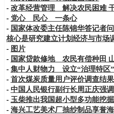
-
改革经营管理 解决农民困难 
-
党心 民心 一条心
-
国家体改委主任陈锦华答记者问
核心是研究建立计划经济与市场
-
图片
-
国家贷款修地 农民有偿种田 
-
集中人财物力 设立“治理特区
-
首次煤炭质量用户评价调查结果
-
中国人民银行副行长周正庆强调
-
玉柴推出我国超小型多功能挖掘
-
海兴工艺美术厂抽纱制品享誉海