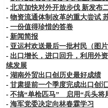
-
北京加快对外开放步伐 新发布
-
物资流通体制改革的重大尝试 
-
一份值得珍惜的答卷
-
新闻简报
-
亚运村欢送最后一批村民（图片
-
出口增长，进口回升，利用外资
续发展
-
湖南外贸出口创历史最好成绩
-
甘肃提前一个季度完成出口创汇
-
不搞“单枪匹马” 启用“兵头将
-
海军党委决定向林春霖学习