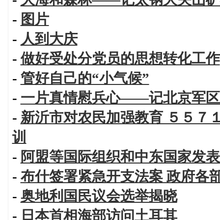
-
图片
-
人到大庆
-
做好受处分党员的思想转化工作
-
管好自己的“小气候”
-
一片真情慰兵心——记北京军区
-
新沂市对农民加强教育 ５５７
训
-
阿盟等国际组织和中东国家发表
-
布什签署紧急开支法案 政府各
-
奥地利国民议会选举揭晓
-
日本首相海部访问土耳其