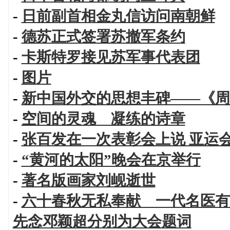
-
日前副首相金丸信访问南朝鲜
-
德苏正式签署苏撤军条约
-
卡斯特罗接见苏军事代表团
-
图片
-
新中国外交的思想丰碑——《周
-
空间的灵魂 凝练的诗章
-
张百发在一次表彰会上说 亚运
-
“黄河的太阳”晚会在京举行
-
著名版画家刘岘逝世
-
六十春秋无私奉献 一代名医有
先念邓颖超分别为大会题词