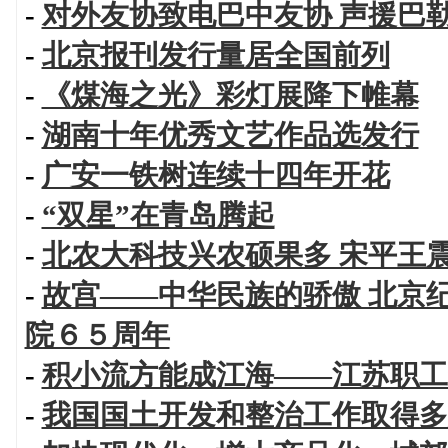
-
对外友协致电巴中友协 声援巴
-
北京报刊发行量居全国前列
-
《煤海之光》彩灯展降下帷幕
-
湖南十年优秀文艺作品选发行
-
广安一铁树连续十四年开花
-
“双星”在青岛腾起
-
北农大科技兴农硕果多 宋平王
-
故宫——中华民族的骄傲 北京
院６５周年
-
积小流方能成江海——江苏职工
-
我国国土开发和整治工作取得多