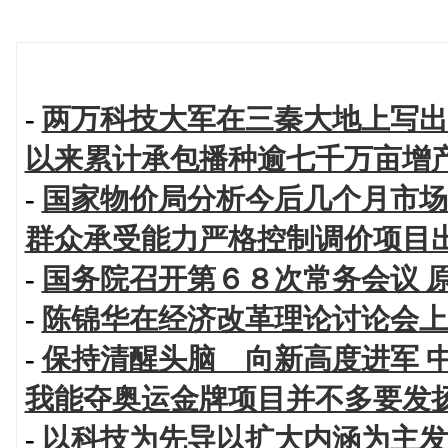
-
两万科技大军在三秦大地上写出
以来累计承包播种逾七千万亩增
-
国家物价局分析今后几个月市场
群众承受能力严格控制调价项目
-
国务院召开第６８次常务会议 
-
陈锦华在经济改革理论讨论会上
-
保持清醒头脑 向新高度进军 
我能夺奥运金牌项目并不多要发
-
以科技为先导以扩大内涵为主发