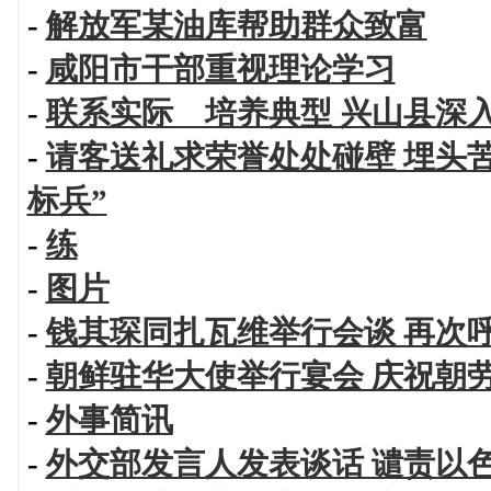
-
解放军某油库帮助群众致富
-
咸阳市干部重视理论学习
-
联系实际 培养典型 兴山县深
-
请客送礼求荣誉处处碰壁 埋头
标兵”
-
练
-
图片
-
钱其琛同扎瓦维举行会谈 再次
-
朝鲜驻华大使举行宴会 庆祝朝
-
外事简讯
-
外交部发言人发表谈话 谴责以