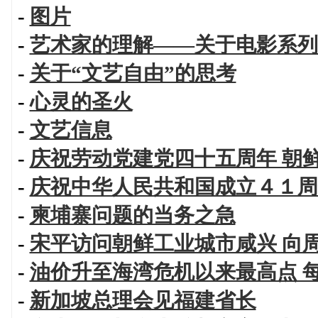
-
图片
-
艺术家的理解——关于电影系列
-
关于“文艺自由”的思考
-
心灵的圣火
-
文艺信息
-
庆祝劳动党建党四十五周年 朝
-
庆祝中华人民共和国成立４１周
-
柬埔寨问题的当务之急
-
宋平访问朝鲜工业城市咸兴 向
-
油价升至海湾危机以来最高点 
-
新加坡总理会见福建省长