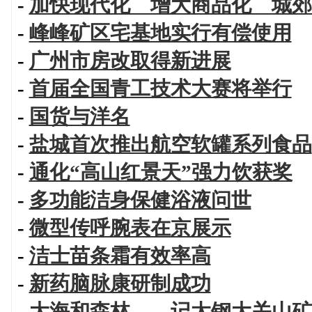
-
加快现代化 增大商品化 城郊
-
峰峰矿区宅基地实行有偿使用
-
广州市房改取得新进展
-
首届全国青工技术大赛将举行
-
国货与洋名
-
盐城首次推出航空软罐系列食品
-
通化“高山红景天”强力饮获奖
-
多功能洁身保健浴液问世
-
微型传呼腕表在京展示
-
洁士苗条霜有效率高
-
新药脑脉康研制成功
-
大海和森林——记太钢大关山矿