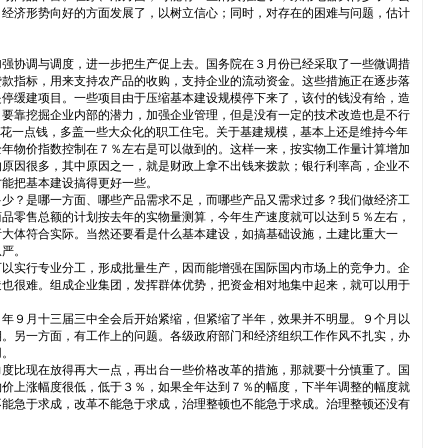
，经济形势向好的方面发展了，以树立信心；同时，对存在的困难与问题，估计
加强协调与调度，进一步把生产促上去。国务院在３月份已经采取了一些微调措
贷款指标，用来支持农产品的收购，支持企业的流动资金。这些措施正在逐步落
是停缓建项目。一些项目由于压缩基本建设规模停下来了，该付的钱没有给，造
，要靠挖掘企业内部的潜力，加强企业管理，但是没有一定的技术改造也是不行
要花一点钱，多盖一些大众化的职工住宅。关于基建规模，基本上还是维持今年
全年物价指数控制在７％左右是可以做到的。这样一来，按实物工作量计算增加
的原因很多，其中原因之一，就是财政上拿不出钱来拨款；银行利率高，企业不
才能把基本建设搞得更好一些。
多少？是哪一方面、哪些产品需求不足，而哪些产品又需求过多？我们做经济工
商品零售总额的计划按去年的实物量测算，今年生产速度就可以达到５％左右，
析大体符合实际。当然还要看是什么基本建设，如搞基础设施，土建比重大一
从严。
可以实行专业分工，形成批量生产，因而能增强在国际国内市场上的竞争力。企
造也很难。组成企业集团，发挥群体优势，把资金相对地集中起来，就可以用于
８年９月十三届三中全会后开始紧缩，但紧缩了半年，效果并不明显。９个月以
期。另一方面，有工作上的问题。各级政府部门和经济组织工作作风不扎实，办
用。
力度比现在放得再大一点，再出台一些价格改革的措施，那就要十分慎重了。国
物价上涨幅度很低，低于３％，如果全年达到７％的幅度，下半年调整的幅度就
不能急于求成，改革不能急于求成，治理整顿也不能急于求成。治理整顿还没有