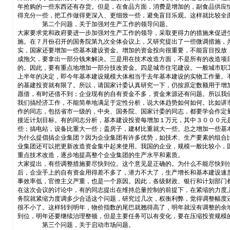
年抢购的一些东西还有存货。但是，在食品方面，消费是增加的，副食品供应
得充分一些，把工作做得更深入、更细致一些，避免盲目乐观。这样就比较全
第二个问题，关于加强对生产工作的领导问题。
大家要求党和政府要进一步加强对生产工作的领导，采取更得力的措施来促进
施。在７月份召开的国务院第九次全体会议上，又研究提出了一些微调措施，
实，国家还要增加一些基本建设资金。增加的资金投向很重要，不能盲目投放
成拖欠，要拿出一部分钱来解决。三是用在技术改造方面，不是所有的改造项
的。因此，要有重点地增加一部分技改资金。四是城市住宅建设。一般城市职
上半年的决定，即今年基本建设规模大体相当于去年基本建设的实物工作量。
的基建投资就有限了。所以，请国家计委认真研究一下，仍按原定数额用于增
愿借，有时还借不到；企业现有的自有资金不多，资金来源还有问题。所以我
我们搞经济工作，不能简单地满足于定性分析，说大体趋势如何如何。比如讲
作的同志，包括省市一级的，中央、国务院、国家计委的同志，都要学会作定
接近计划目标。有的同志分析，基本建设投资每增加１万元，其中３０００元
些；搞电站，设备比重大一些；盖房子，建材比重就大一些。总之增加一些基
为什么提倡搞企业集团？因为企业集团有许多优势，如技术、生产要素的组合
业集团还可以把更新改造资金集中起来使用。我国的企业，规模一般比较小，
重点技术改造，逐步地提高整个企业集团的生产水平和素质。
大家提出，有些调整措施要尽快到位。这个意见是正确的。为什么不能尽快到
后，企业手上的自有资金用得差不多了，潜力不大了，生产增长和基本建设速
事效率低，官僚主义严重，也是一个原因。因此，各级财政、银行和计划部门
在这次会议的讨论中，有的同志提出在维持总量控制的前提下，在紧缩的力度
务院就紧缩力度调多少合适这个问题，研究过几次，权衡利弊，觉得调整幅度
很不小了。这样转到明年，物价指数的尾巴就翘得高了，明年就没有调整的余
到位，明年还要继续治理整顿，但是主要任务可以有变化，要在压缩投资规模
第三个问题，关于启动市场问题。