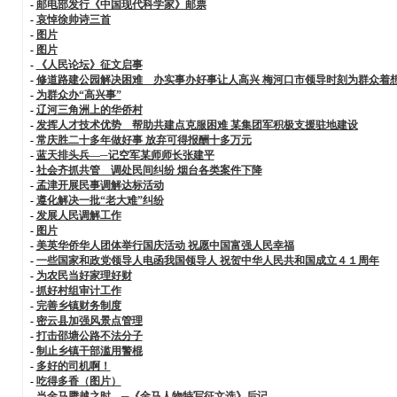
-
邮电部发行《中国现代科学家》邮票
-
哀悼徐帅诗三首
-
图片
-
图片
-
《人民论坛》征文启事
-
修道路建公园解决困难 办实事办好事让人高兴 梅河口市领导时刻为群众着
-
为群众办“高兴事”
-
辽河三角洲上的华侨村
-
发挥人才技术优势 帮助共建点克服困难 某集团军积极支援驻地建设
-
常庆胜二十多年做好事 放弃可得报酬十多万元
-
蓝天排头兵—─记空军某师师长张建平
-
社会齐抓共管 调处民间纠纷 烟台各类案件下降
-
孟津开展民事调解达标活动
-
遵化解决一批“老大难”纠纷
-
发展人民调解工作
-
图片
-
美英华侨华人团体举行国庆活动 祝愿中国富强人民幸福
-
一些国家和政党领导人电函我国领导人 祝贺中华人民共和国成立４１周年
-
为农民当好家理好财
-
抓好村组审计工作
-
完善乡镇财务制度
-
密云县加强风景点管理
-
打击邵塘公路不法分子
-
制止乡镇干部滥用警棍
-
多好的司机啊！
-
吃得多香（图片）
-
当金马腾越之时—─《金马人物特写征文选》后记