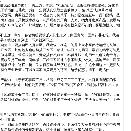
。
建设必须量力而行，防止急于求成。“八五”前期，还要坚持治理整顿、深化改
于求成的老毛病。我们一定要认真汲取过去的教训，在“八五”期间和今后十
协调发展。协调就是要有一个适当的比例关系。特别是在前五年，我们要搞一些
不搞新项目，只搞技术改造，利用现有的厂房、人力、物力开发新产品，发展高
能增产８０亿公斤，那就更好了。增产粮食没有投入是不行的，要增加投入，增
。
赶不上这一班车，各省纷纷要求派人到北京来，向国务院、国家计委汇报。我请
来早了就把项目列上，不来就列不上。
配合为由，要搞自己的开发区。我建议，在这个问题上大家要保持清醒的头脑。
搞开发区，其他地方也纷纷搞开发区，形成一哄而上的局面，最后的结果可能是
见值得重视。道理很简单，无论搞什么项目，都得花钱；利用外资也决定于有多
，税收又是三年免，两年减，开始国家和地方拿不到多少收入。搞地产业，建房
还是靠银行。这样一搞，又会再度造成经济过热。因此，在这个问题上一定要头
要符合产业政策，可以在国家有关规定的范围内给予优惠，但不一定搞什
生产能力，由于棉花供应不足，相当一部分工厂开工不足。出口又有配额的限
”搬到大陆来，我们公开表明，“夕阳工业”我们不欢迎，我们欢迎高技术，欢
，土地资源十分宝贵。因此，任何时候都必须十分珍惜土地。我们对外商讲，在
作为吸引外资的条件。否则，我们就要犯历史性的错误，无法向人民交代，向子
企业自我约束机制，克服企业的短期行为。要稳定和完善企业承包责任制，并通
展企业集团。
比例，财政上是难以为继的，必须逐步减少。财政体制改革要有利于协调中央与
，创造条件逐步向分税制过渡。这个建议，应该深入加以研究和讨论。