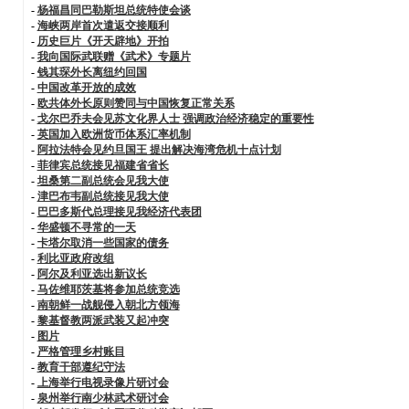
-
杨福昌同巴勒斯坦总统特使会谈
-
海峡两岸首次遣返交接顺利
-
历史巨片《开天辟地》开拍
-
我向国际武联赠《武术》专题片
-
钱其琛外长离纽约回国
-
中国改革开放的成效
-
欧共体外长原则赞同与中国恢复正常关系
-
戈尔巴乔夫会见苏文化界人士 强调政治经济稳定的重要性
-
英国加入欧洲货币体系汇率机制
-
阿拉法特会见约旦国王 提出解决海湾危机十点计划
-
菲律宾总统接见福建省省长
-
坦桑第二副总统会见我大使
-
津巴布韦副总统接见我大使
-
巴巴多斯代总理接见我经济代表团
-
华盛顿不寻常的一天
-
卡塔尔取消一些国家的债务
-
利比亚政府改组
-
阿尔及利亚选出新议长
-
马佐维耶茨基将参加总统竞选
-
南朝鲜一战舰侵入朝北方领海
-
黎基督教两派武装又起冲突
-
图片
-
严格管理乡村账目
-
教育干部遵纪守法
-
上海举行电视录像片研讨会
-
泉州举行南少林武术研讨会