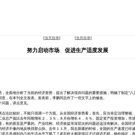
[
当天目录
] [
当月目录
]
努力启动市场 促进生产适度发展
，全面地分析了当前的经济形势，提出了解决现存问题的重要措施，明确了制定“八五
现征得李鹏同志的同意，在本刊全文发表。发表前，李鹏同志作了一
个问题，讲点意见。
两点论比较好，不能只强调一个方面。从全国经济形势看，首先，应当肯定治理整顿
工业总产值比去年同期增长２．３％，８月份增长４．６％。固定资产投资增加，市
题，有的甚至是严重的。产业结构、经济效益等深层次的问题还远没有解决。全国经
的经济不像内地反映得那么快。去年１１月，我去新疆的时候，全国的生产速度已经
们是不是感到自己的生活水平下降了？老百姓大都觉得日子过得还不错，物价稳定，