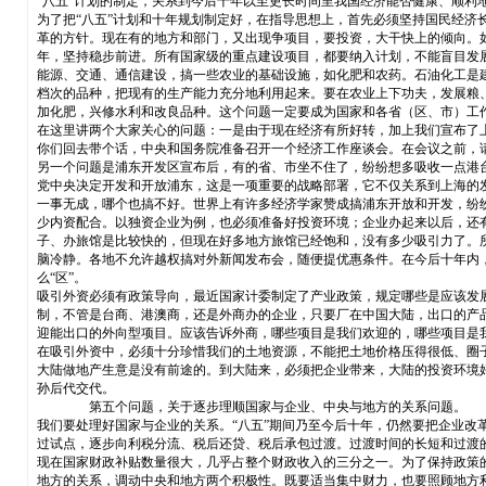
“八五”计划的制定，关系到今后十年以至更长时间里我国经济能否健康、顺利
为了把“八五”计划和十年规划制定好，在指导思想上，首先必须坚持国民经济
革的方针。现在有的地方和部门，又出现争项目，要投资，大干快上的倾向。
年，坚持稳步前进。所有国家级的重点建设项目，都要纳入计划，不能盲目发
能源、交通、通信建设，搞一些农业的基础设施，如化肥和农药。石油化工是
档次的品种，把现有的生产能力充分地利用起来。要在农业上下功夫，发展粮
加化肥，兴修水利和改良品种。这个问题一定要成为国家和各省（区、市）工
在这里讲两个大家关心的问题：一是由于现在经济有所好转，加上我们宣布了
你们回去带个话，中央和国务院准备召开一个经济工作座谈会。在会议之前，
另一个问题是浦东开发区宣布后，有的省、市坐不住了，纷纷想多吸收一点港
党中央决定开发和开放浦东，这是一项重要的战略部署，它不仅关系到上海的
一事无成，哪个也搞不好。世界上有许多经济学家赞成搞浦东开放和开发，纷
少内资配合。以独资企业为例，也必须准备好投资环境；企业办起来以后，还
子、办旅馆是比较快的，但现在好多地方旅馆已经饱和，没有多少吸引力了。
脑冷静。各地不允许越权搞对外新闻发布会，随便提优惠条件。在今后十年内
么“区”。
吸引外资必须有政策导向，最近国家计委制定了产业政策，规定哪些是应该发
制，不管是台商、港澳商，还是外商办的企业，只要厂在中国大陆，出口的产品
迎能出口的外向型项目。应该告诉外商，哪些项目是我们欢迎的，哪些项目是
在吸引外资中，必须十分珍惜我们的土地资源，不能把土地价格压得很低、圈
大陆做地产生意是没有前途的。到大陆来，必须把企业带来，大陆的投资环境
孙后代交代。
第五个问题，关于逐步理顺国家与企业、中央与地方的关系问题。
我们要处理好国家与企业的关系。“八五”期间乃至今后十年，仍然要把企业
过试点，逐步向利税分流、税后还贷、税后承包过渡。过渡时间的长短和过渡的
现在国家财政补贴数量很大，几乎占整个财政收入的三分之一。为了保持政策
地方的关系，调动中央和地方两个积极性。既要适当集中财力，也要照顾地方