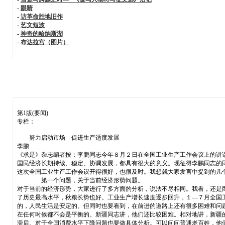
-
眼睛
-
访革命胜地旧作
-
艺文短波
-
神奇的哈纳斯湖
-
布达拉宫（图片）
第1版(要闻)
专栏：
努力启动市场 促进生产适度发展
李鹏
《求是》杂志编者按：李鹏同志今年８月２日在全国工业生产工作会议上的讲话
国民经济长期持续、稳定、协调发展，都具有很大的意义。
这次全国工业生产工作会议开得很好，也很及时。我想就大家发言中提到的几
第一个问题，关于当前经济形势问题。
对于当前的经济形势，大家进行了多方面的分析，说法不尽相同。我看，还是
了历史最高水平，秋粮长势也好。工业生产增长速度逐步回升，１—７月全国
的，人民生活是安定的。但同时也要看到，在前进的道路上还有很多困难和问
在任何时候都不会是平衡的。新疆同志讲，他们还比较困难。相对地讲，新疆
滞后。对于全国消费水平下降问题也要做具体分析。可以问问普通老百姓，他