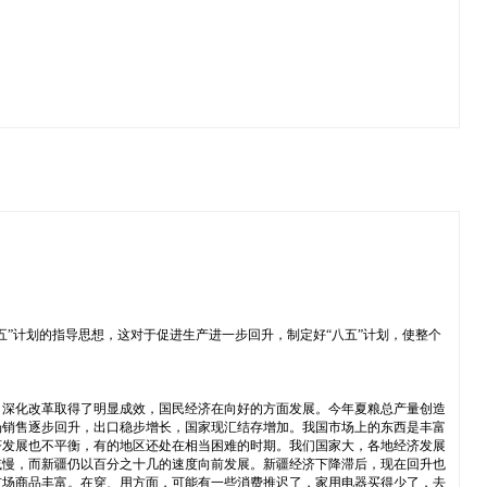
”计划的指导思想，这对于促进生产进一步回升，制定好“八五”计划，使整个
些文字上的修改。
、深化改革取得了明显成效，国民经济在向好的方面发展。今年夏粮总产量创造
场销售逐步回升，出口稳步增长，国家现汇结存增加。我国市场上的东西是丰富
济发展也不平衡，有的地区还处在相当困难的时期。我们国家大，各地经济发展
减慢，而新疆仍以百分之十几的速度向前发展。新疆经济下降滞后，现在回升也
市场商品丰富。在穿、用方面，可能有一些消费推迟了，家用电器买得少了，去