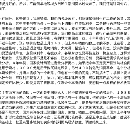
情况是好的。所以，不能简单地说城乡居民生活消费比过去差了。我们还是讲两句话
面了。
生产回升。这些建议，我很赞成。我们的各级政府，都应该加强对生产工作的领导，
共有五条，其中主要的有两条：一是适当下调银行存贷款利率；二是银行再增加一些
，主要应当投向四个方面：一是重点建设项目，资金本来没有给足的，要补上去。二
目，而是有重点和定向地进行技术改造。我们提高企业的效益，进行产品结构的调整
工住宅仍然困难，而且全国不平衡，有的城市更困难一些。今年和整个“八五”期间，
不过年初时，预计物价指数是上升１４％，但上半年物价指数上涨的不多。现在看，
加基建指标，也就是适当增加最终消费。大家讲，措施有了，但没有到位。没有到位
们要适当地降低一点贷款利率，各级政府、各级财政也要再挤点钱，搞点贴息，这样
市场疲软，光说需求总量不足是不够的，还必须有定量的分析，要弄清楚需求具体差
量分析。今年年初，国家统计局通过定量分析提出，如果把今年固定资产投资与社会
是用于建材，３０００元是用于购买机电设备，另外４０％转化为消费基金。这个分
本建设投资，是增加需求的一个出路，但也有一个度的问题，不能搞大了，掌握上要
比较合理；可以利用现有人力、物力，减少基本建设投资；可以提高产品的档次；还
固定资产比较少，即使提高了折旧率，仅靠企业本身的钱，要想搞一点象样的技术改
位？有两方面的原因，一方面是中国这么大，经济措施见效有一定的滞后性。１９８
度才逐渐降下来。紧缩有一个滞后期，恢复也有一个滞后期，措施到位也有一个滞后
都要围绕国务院调整紧缩力度的措施，抓紧落实工作，使各项措施尽快到位并发挥作
上作适当的调整，为生产发展创造较为宽松的环境。这个意见我赞成。但是否把紧缩
还是不能太大，因为有许多难以预测的因素。例如，物价上涨幅度问题。因为上半年
地。所以把这些情况综合起来考虑，还是微调比较稳妥。还是五中全会总结的：建设
的基础上，把重点逐步地切切实实地转到提高经济效益、调整结构上来。