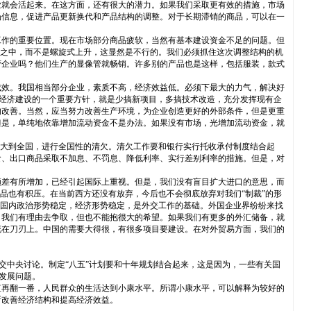
业就会活起来。在这方面，还有很大的潜力。如果我们采取更有效的措施，市场
场信息，促进产品更新换代和产品结构的调整。对于长期滞销的商品，可以在一
工作的重要位置。现在市场部分商品疲软，当然有基本建设资金不足的问题。但
环之中，而不是螺旋式上升，这显然是不行的。我们必须抓住这次调整结构的机
营企业吗？他们生产的显像管就畅销。许多别的产品也是这样，包括服装，款式
成效。我国相当部分企业，素质不高，经济效益低。必须下最大的力气，解决好
国经济建设的一个重要方针，就是少搞新项目，多搞技术改造，充分发挥现有企
的改善。当然，应当努力改善生产环境，为企业创造更好的外部条件，但是更重
但是，单纯地依靠增加流动资金不是办法。如果没有市场，光增加流动资金，就
扩大到全国，进行全国性的清欠。清欠工作要和银行实行托收承付制度结合起
食、出口商品采取不加息、不罚息、降低利率、实行差别利率的措施。但是，对
顺差有所增加，已经引起国际上重视。但是，我们没有盲目扩大进口的意思，而
品也有积压。在当前西方还没有放弃，今后也不会彻底放弃对我们“制裁”的形
。国内政治形势稳定，经济形势稳定，是外交工作的基础。外国企业界纷纷来找
，我们有理由去争取，但也不能抱很大的希望。如果我们有更多的外汇储备，就
花在刀刃上。中国的需要大得很，有很多项目要建设。在对外贸易方面，我们的
交中央讨论。制定“八五”计划要和十年规划结合起来，这是因为，一些有关国
发展问题。
值再翻一番，人民群众的生活达到小康水平。所谓小康水平，可以解释为较好的
断改善经济结构和提高经济效益。