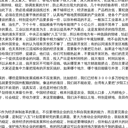
地发展，意义重大。各部门、各地方都要下很大力量，深入调查研究，把这项工作做好
长期持续、稳定、协调发展的方针，防止再次出现大的波动。几十年的经验表明，经济
如此下去，势必造成建设战线过长，摊子铺得过大，经济效益差，产品档次低，重犯急
展。必须在坚持总量平衡的前提下，认真地严格地贯彻国家的产业政策，使各个产业
建设的重点，特别是化纤产品要多搞一些，以弥补棉花的不足。一般加工工业基本上
、棉、油生产。下个十年，假如粮食平均每年能增产５０亿公斤，就很不简单了，如
作的重点。工业以技术改造为主，农业以提高单产为重点，这是发展经济的指导思想
上海的浦东开发区，中央正在编制“八五”计划，所以有些地方有一种急躁的情绪，怕
请大家先不要来，让国家计委集中精力编制“八五”计划和十年规划纲要。绝不会因为
台和外国资金。有的认为现有开发区不够了，想搞新开发区；有的以同浦东开发区相
发展，也关系到长江流域和全国的经济发展，需要集中力量把它办好。如果这个地方
纷给我们打招呼、提建议。他们说，你们可别都热起来，不要搞开发区热。他们的意
有一个提供流动资金的问题。而且，投入产出是有时间性的，搞大项目，时间比较长
所以从根本上说，搞开发区不可能不花钱。钱从哪里来？地方财政能挤点，恐怕主要
，大家还是集中力量把现有的开发区搞好。如果哪个地方、哪个项目能吸引外资，只
展的，哪些是限制发展或根本不应发展的。比如纺织，我们已经有３０００多万纱锭
就要受到国外配额的限制。像这样的项目，我们就不能欢迎。台湾有人要把“夕阳工业
我们不欢迎的，说真实话，这也是对他们负责。
子划得很大来吸引外资。中国经济稳定，根本问题是农业。我国人口多，人均耕地少
好，社会稳定，劳动力便宜，来这里能赚钱。我们决不能以土地，特别是耕地、良田
改革作为经济体制改革的重点。不仅要增强企业的活力和自我发展的能力，而且要完善
步骤，是制定“八五”计划需要研究的重点课题。要大力推动企业间的联合，鼓励发
的稳定，保持经济的持续发展和社会的稳定，补贴还要继续执行，但补贴占这样大的
利益，保护地方和企业的积极性。有的同志建议可以在保持地方财政包干制的基础上