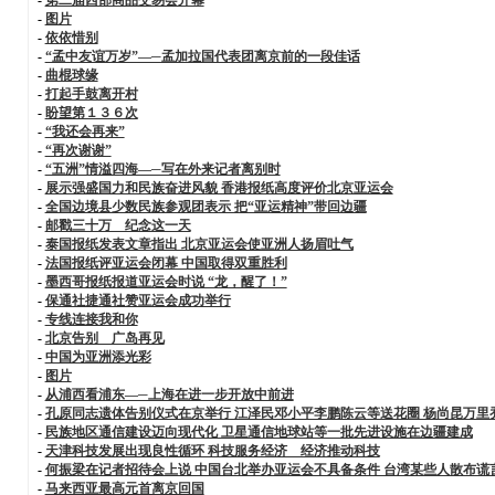
-
图片
-
依依惜别
-
“孟中友谊万岁”—─孟加拉国代表团离京前的一段佳话
-
曲棍球缘
-
打起手鼓离开村
-
盼望第１３６次
-
“我还会再来”
-
“再次谢谢”
-
“五洲”情溢四海—─写在外来记者离别时
-
展示强盛国力和民族奋进风貌 香港报纸高度评价北京亚运会
-
全国边境县少数民族参观团表示 把“亚运精神”带回边疆
-
邮戳三十万 纪念这一天
-
泰国报纸发表文章指出 北京亚运会使亚洲人扬眉吐气
-
法国报纸评亚运会闭幕 中国取得双重胜利
-
墨西哥报纸报道亚运会时说 “龙，醒了！”
-
保通社捷通社赞亚运会成功举行
-
专线连接我和你
-
北京告别 广岛再见
-
中国为亚洲添光彩
-
图片
-
从浦西看浦东—─上海在进一步开放中前进
-
孔原同志遗体告别仪式在京举行 江泽民邓小平李鹏陈云等送花圈 杨尚昆万里
-
民族地区通信建设迈向现代化 卫星通信地球站等一批先进设施在边疆建成
-
天津科技发展出现良性循环 科技服务经济 经济推动科技
-
何振梁在记者招待会上说 中国台北举办亚运会不具备条件 台湾某些人散布谎
-
马来西亚最高元首离京回国