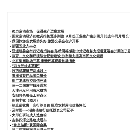
-
努力启动市场 促进生产适度发展
-
国家启动经济的微调措施逐步到位 ９月份工业生产稳步回升 比去年同月增长
-
我国旅游业发展势头好 旅游交易会在沪开幕
-
新疆五业齐丰收
-
亚运组委会举行记者招待会 陈希同等感谢中外记者努力报道亚运会并回答了
-
教育、文化和环境综合配套建设 沙市着力提高市民文化素质
-
北京梨园剧场开幕 李瑞环等观看首场演出
-
“吾乡兄妹多英豪”
-
陕西棉花增产两成以上
-
青海省畜产品出口增长
-
衡广复线程控通信开通
-
三一二国道宁镇段通车
-
天津开发利用海水成功
-
安阳彩色玻壳工程点火
-
新棉丰收（图片）
-
制止乱收费 实行综合价 巨鹿农村用电价格降低
-
及时雨—─湖南省建行信托投资公司记事
-
大邱庄研制成人造鱼粉
-
吉林四浑公路建成通车
-
“鲁皇佳酿”获国际金奖
-
第二届西部商品交易会开幕