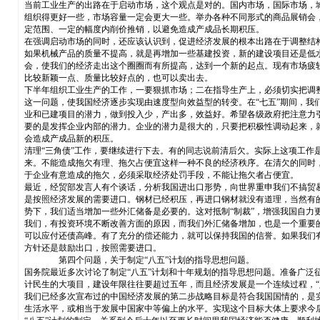
当前工业生产的出路在于启动市场，这个观点是对的。国内市场，国际市场，
组织得更好一些，市场容量一定会更大一些。举办各种不同形式的商品展销会
定范围、一定的幅度内削价推销，以避免造成产成品长期积压。
在强调启动市场的同时，还应该认识到，促进经济发展的根本出路在于调整结
如果机械产品的质量不提高，就是再增加一些基建投资，新的建设项目还是低
会，使我们的经济走出这个圈圈而有所提高，达到一个新的起点。现有市场疲
比较新颖一点、质量比较好点的，也可以卖出去。
下半年组织工业生产的工作，一要狠抓市场；二在指导生产上，必须切实把调
这一问题，使我国经济逐步实现由速度型向效益型的转变。在“七五”期间，我
业和已建项目的潜力，做到投入少，产出多，效益好。希望各级政府把注意力
要的是发挥企业内部的潜力。企业的潜力是很大的，只要把积极性调动起来，
会造成产成品新的积压。
清理“三角债”工作，要继续进行下去。有的同志说前清后欠。实际上这项工
来。不能造成拖欠有理、拖欠占便宜这样一种不良的经济秩序。在清欠的同时
于企业有意造成的拖欠，必须采取经济处罚手段，不能让拖欠者占便宜。
最近，经贸部发言人有个谈话，分析我国进出口形势，向世界重申我们不搞贸
是按照经济发展的需要进口。钢材已经积压，再进口钢材就没有道理，当然有的
势下，我们适当增加一些外汇储备是必要的。这对抵制“制裁”，增强我国自
我们，有投资环境不断改善方面的原因，而我们外汇储备增加，也是一个重要
可以应付还债高峰。有了充分的偿还能力，就可以保持我国的信誉。如果我们
方针还是鼓励出口，按照需要进口。
第四个问题，关于制定“八五”计划的指导思想问题。
国务院最近多次讨论了制定“八五”计划和十年规划的指导思想问题。准备广泛
计民生的大项目，建设年限往往要超过五年，而且经济发展是一个连续过程，“
我们已经多次宣布过的中国经济发展的第二步战略目标是符合我国国情的，是
生活水平，或相当于发展中国家中等偏上的水平。实现这个目标大体上要求今