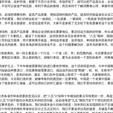
城市市场，农村市场，都要千方百计去开拓。市场开拓了，就可以把产品卖出去，企
，不但可以促使产销见面，有利于商品的推销，而且有利于了解消费者心理，掌握市
构。必须把调整结构、提高产品质量、增加适销对路的产品、提高经济效益放在企业
水平的重复，我们仍然会处在“一放就乱，一乱就紧，一紧就死，一死就放”的恶性循
软，并不是全面疲软，好货还是抢手的。大家不是参观了北京松下彩色显像管这个合
整结构，提高产品质量，降低企业消耗放在重要地位。要总结这方面的好经验，作出
们进行了大量投入，建设了大批项目，这些投资尚未完全发挥作用。“八五”期间，我
引导到这方面来，而不要再离开效益，单纯追求速度，追求项目，单纯依靠外部条件
就会见到效果。现在各地反映流动资金不足，这个问题要解决好，该补充的要补充。
作是有效果的。前一段主要是在一个行业、一个省（区、市）的范围内搞，今后要逐步
，要制定出规矩，防止新的拖欠。就银行来说，要为企业创造一个宽松的条件，对粮
易保护主义，下半年根据需要我们的进口要有所增加。这个话讲得是对的。今年中国
短缺品种要进口，但也要根据需要进口。成品油开始出现“憋罐”，铅、铝、生铁等产
力更生的能力，是有好处的。最近，我们在外交战线上取得了一些成果，大家都很高兴
的原因。今后我们借外债，能够争取到优惠贷款一定要争取。中国是一个发展中国家
有了较多的外汇储备，还可以用自己的外汇建设一些项目。我们手里结存的外汇，要
征求各省市和各部委的意见以后，把“八五”计划和十年规划的要点写得更好一些，再提
八五”计划不能仅仅考虑五年的经济问题，还必须考虑“九五”期间乃至下个世纪的经济
实事求是的，不需要改动。我们的基本奋斗目标仍然是：到本世纪末实现国民生产总
后十年经济的增长率保持在百分之五点五到六。我们不要追求过高的速度，关键是不