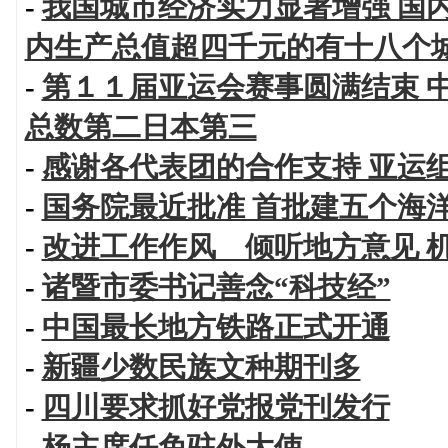
-
我国城市经济实力显著增强 国
内生产总值超四千元的有十八个
-
第１１届亚运会赛事圆满结束 
总数第二日本第三
-
感谢各代表团的合作支持 亚运
-
国务院最近批准 首批建五个海
-
改进工作作风 倾听地方意见 
-
诸暨市委书记善念“科技经”
-
中国最长地方铁路正式开通
-
新疆少数民族文种期刊多
-
四川要求抓好党报党刊发行
-
杨主席任免驻外大使