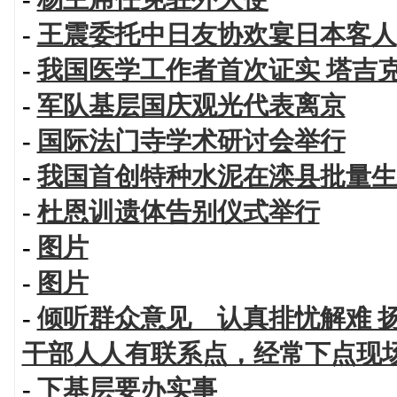
-
王震委托中日友协欢宴日本客人
-
我国医学工作者首次证实 塔吉
-
军队基层国庆观光代表离京
-
国际法门寺学术研讨会举行
-
我国首创特种水泥在滦县批量生
-
杜恩训遗体告别仪式举行
-
图片
-
图片
-
倾听群众意见 认真排忧解难 
干部人人有联系点，经常下点现
-
下基层要办实事