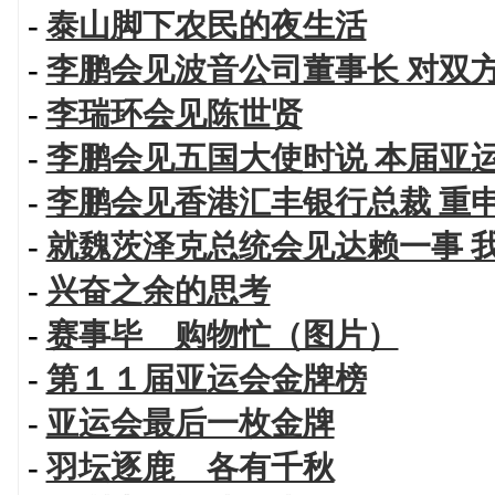
-
泰山脚下农民的夜生活
-
李鹏会见波音公司董事长 对双
-
李瑞环会见陈世贤
-
李鹏会见五国大使时说 本届亚
-
李鹏会见香港汇丰银行总裁 重
-
就魏茨泽克总统会见达赖一事 
-
兴奋之余的思考
-
赛事毕 购物忙（图片）
-
第１１届亚运会金牌榜
-
亚运会最后一枚金牌
-
羽坛逐鹿 各有千秋