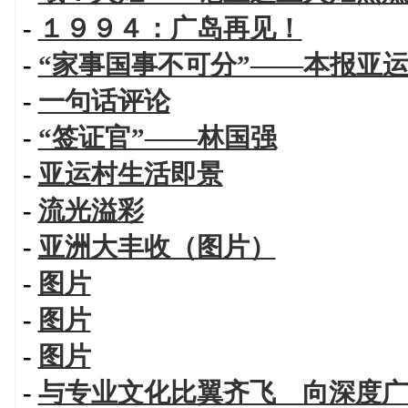
-
１９９４：广岛再见！
-
“家事国事不可分”——本报亚
-
一句话评论
-
“签证官”——林国强
-
亚运村生活即景
-
流光溢彩
-
亚洲大丰收（图片）
-
图片
-
图片
-
图片
-
与专业文化比翼齐飞 向深度广