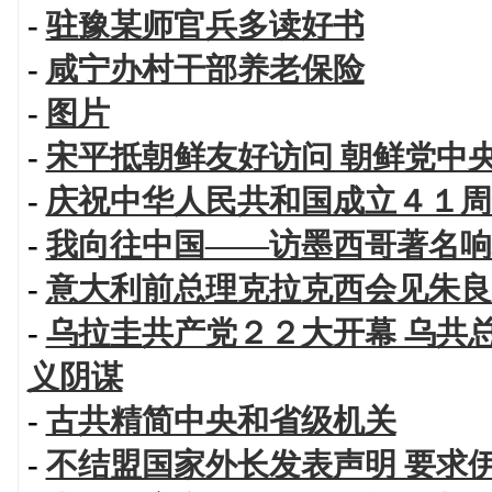
-
驻豫某师官兵多读好书
-
咸宁办村干部养老保险
-
图片
-
宋平抵朝鲜友好访问 朝鲜党中
-
庆祝中华人民共和国成立４１周
-
我向往中国——访墨西哥著名响
-
意大利前总理克拉克西会见朱良
-
乌拉圭共产党２２大开幕 乌共
义阴谋
-
古共精简中央和省级机关
-
不结盟国家外长发表声明 要求