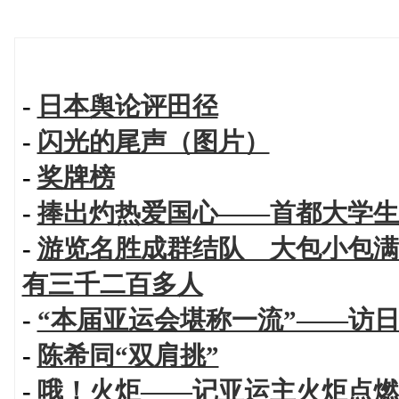
-
日本舆论评田径
-
闪光的尾声（图片）
-
奖牌榜
-
捧出灼热爱国心——首都大学生
-
游览名胜成群结队 大包小包满载
有三千二百多人
-
“本届亚运会堪称一流”——访
-
陈希同“双肩挑”
-
哦！火炬——记亚运主火炬点燃