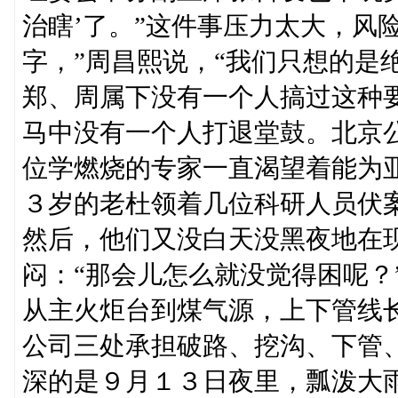
治瞎’了。”这件事压力太大，风险
字，”周昌熙说，“我们只想的是
郑、周属下没有一个人搞过这种
马中没有一个人打退堂鼓。北京
位学燃烧的专家一直渴望着能为亚
３岁的老杜领着几位科研人员伏案
然后，他们又没白天没黑夜地在
闷：“那会儿怎么就没觉得困呢？
从主火炬台到煤气源，上下管线
公司三处承担破路、挖沟、下管
深的是９月１３日夜里，瓢泼大