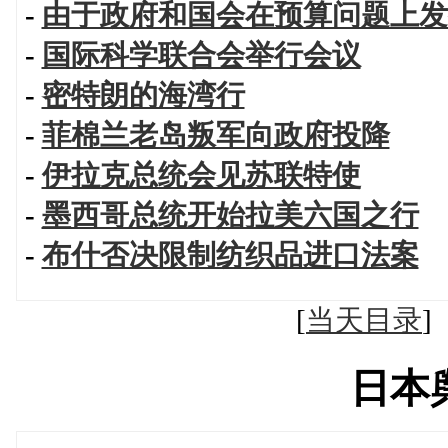
-
由于政府和国会在预算问题上发
-
国际科学联合会举行会议
-
密特朗的海湾行
-
菲棉兰老岛叛军向政府投降
-
伊拉克总统会见苏联特使
-
墨西哥总统开始拉美六国之行
-
布什否决限制纺织品进口法案
[
当天目录
日本