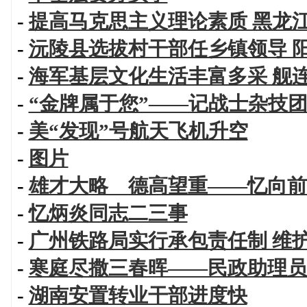
-
提高马克思主义理论素质 黑龙
-
沅陵县选拔村干部任乡镇领导 
-
海军基层文化生活丰富多采 舰
-
“金牌属于您”——记战士杂技
-
美“发现”号航天飞机升空
-
图片
-
雄才大略 德高望重——忆向前
-
忆炳炎同志二三事
-
广州铁路局实行承包责任制 维
-
寒庭尽撒三春晖——民政助理员
-
湖南安置转业干部进度快