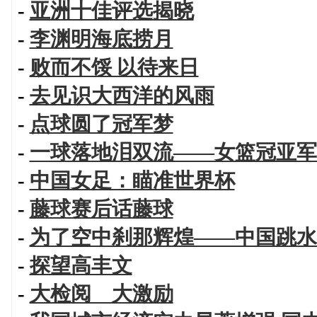
-
亚洲十佳评选揭晓
-
李渊明海底捞月
-
败而不馁 以待来日
-
去见识大西洋的风雨
-
点球圆了冠军梦
-
一球落地泪双流——女篮冠亚军
-
中国女足：瞄准世界杯
-
藤球赛后话藤球
-
为了空中刹那辉煌——中国跳水
-
探望高丰文
-
大检阅 大激励