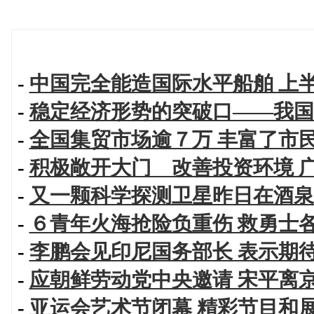
-
中国完全能造国际水平船舶 上
-
稳定经济形势的突破口——我国
-
全国集贸市场逾７万 丰富了市
-
积极敞开大门 改善投资环境 
-
又一颗科学探测卫星昨日在酒泉
-
６青年火海抢险负重伤 救勇士
-
李鹏会见印尼国务部长 表示期
-
应朝鲜劳动党中央邀请 宋平离
-
亚运会艺术节闭幕 精彩节目和