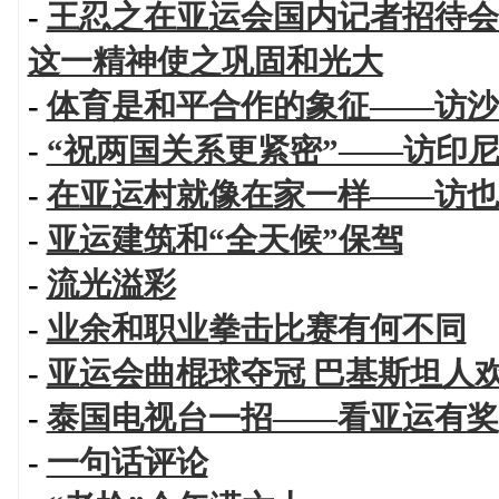
-
王忍之在亚运会国内记者招待会
这一精神使之巩固和光大
-
体育是和平合作的象征——访沙
-
“祝两国关系更紧密”——访印
-
在亚运村就像在家一样——访也
-
亚运建筑和“全天候”保驾
-
流光溢彩
-
业余和职业拳击比赛有何不同
-
亚运会曲棍球夺冠 巴基斯坦人
-
泰国电视台一招——看亚运有奖
-
一句话评论