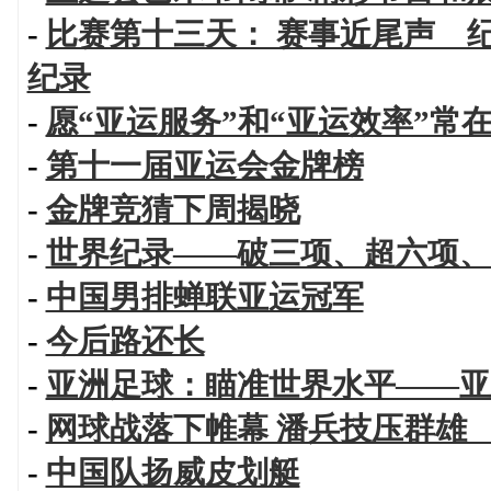
-
比赛第十三天： 赛事近尾声 
纪录
-
愿“亚运服务”和“亚运效率”常
-
第十一届亚运会金牌榜
-
金牌竞猜下周揭晓
-
世界纪录——破三项、超六项、
-
中国男排蝉联亚运冠军
-
今后路还长
-
亚洲足球：瞄准世界水平——亚
-
网球战落下帷幕 潘兵技压群雄
-
中国队扬威皮划艇