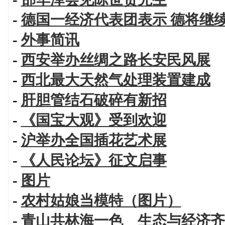
-
德国一经济代表团表示 德将继
-
外事简讯
-
西安举办丝绸之路长安民风展
-
西北最大天然气处理装置建成
-
肝胆管结石破碎有新招
-
《国宝大观》受到欢迎
-
沪举办全国插花艺术展
-
《人民论坛》征文启事
-
图片
-
农村姑娘当模特（图片）
-
青山共林海一色 生态与经济齐