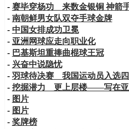
-
赛毕穿杨功 来数金银铜 神箭
-
南朝鲜男女队双夺手球金牌
-
中国女排成功卫冕
-
亚洲网球应走向职业化
-
巴基斯坦重捧曲棍球王冠
-
兴奋中说隐忧
-
羽球待决赛 我国运动员入选四
-
挖掘潜力 更上层楼——写在亚
-
图片
-
图片
-
奖牌榜