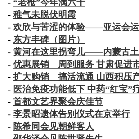
-
“老枪”今年满六十
-
稚气未脱伏明霞
-
欢欣与苦涩的体验——亚运会运
-
东方丰碑（图片）
-
黄河在这里拐弯儿——内蒙古土
-
优惠展销 周到服务 甘肃促进
-
扩大购销 搞活流通 山西积压
-
医治免疫功能低下 中药“红宝”
-
首都文艺界聚会庆佳节
-
李景昭遗体告别仪式在京举行
-
陈希同会见朝鲜客人
-
邵华泽会见陈世贤先生