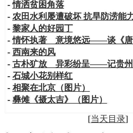
-
情洒贫困角落
-
农田水利屡遭破坏 抗旱防涝能
-
黎家人的好园丁
-
情怀执著 意境悠远——谈《唐
-
西南来的风
-
古朴犷放 异彩纷呈——记贵州
-
石城小花别样红
-
相聚在北京（图片）
-
彝傩《摄太吉》（图片）
[
当天目录