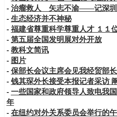
-
治瘤救人 矢志不渝——记深圳
-
生态经济并不神秘
-
福建省尊重科学尊重人才 １１
-
第五届全国发明展对外开放
-
教科文简讯
-
图片
-
保部长会议主席会见我经贸部长
-
钱其琛外长接受本报记者采访 
-
一些国家和政府领导人致电我国
年
-
在纽约对外关系委员会举行的午