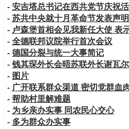
-
安吉塔总书记在西共党节庆祝活
-
苏共中央就十月革命节发表声明
-
卢森堡首相会见我新任大使 表
-
全德联邦议院举行首次会议
-
德国分裂与统一大事简记
-
钱其琛外长会晤苏联外长谢瓦尔
-
图片
-
广开联系群众渠道 密切党群血
-
帮助村里解难题
-
为乡亲办实事 同农民心交心
-
多为群众办实事