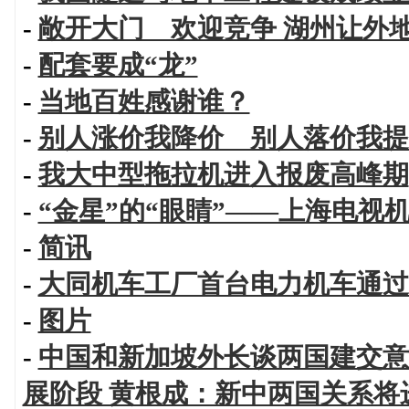
-
敞开大门 欢迎竞争 湖州让外地
-
配套要成“龙”
-
当地百姓感谢谁？
-
别人涨价我降价 别人落价我提
-
我大中型拖拉机进入报废高峰期
-
“金星”的“眼睛”——上海电视
-
简讯
-
大同机车工厂首台电力机车通过
-
图片
-
中国和新加坡外长谈两国建交意
展阶段 黄根成：新中两国关系将