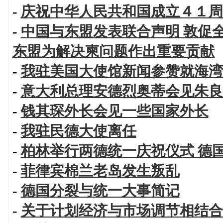
-
庆祝中华人民共和国成立４１周
-
中国与东盟发表联合声明 敦促
东盟为解决柬问题作出重要贡献
-
我驻美国大使馆新闻参赞就海湾
-
意大利总理安德烈奥蒂会见朱良
-
钱其琛外长会见一些国家外长
-
我驻民德大使离任
-
柏林举行两德统一庆祝仪式 德
-
菲律宾棉兰老岛发生叛乱
-
德国分裂与统一大事简记
-
关于计划经济与市场调节相结合