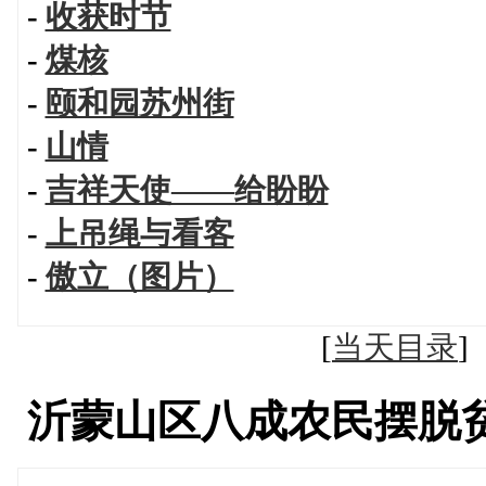
-
收获时节
-
煤核
-
颐和园苏州街
-
山情
-
吉祥天使——给盼盼
-
上吊绳与看客
-
傲立（图片）
[
当天目录
沂蒙山区八成农民摆脱