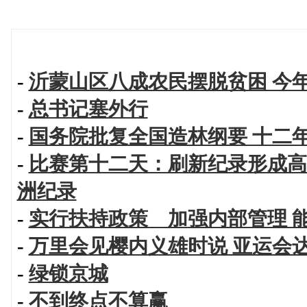
-
沂蒙山区八成农民摆脱贫困 今
-
总书记塞外行
-
国务院批复全国造林纲要 十二
-
比赛第十二天：刷新纪录形成高
洲纪录
-
实行扶持政策 加强内部管理 
-
万里会见樱内义雄时说 亚运会
-
绿锁京城
-
不到终点不算赢