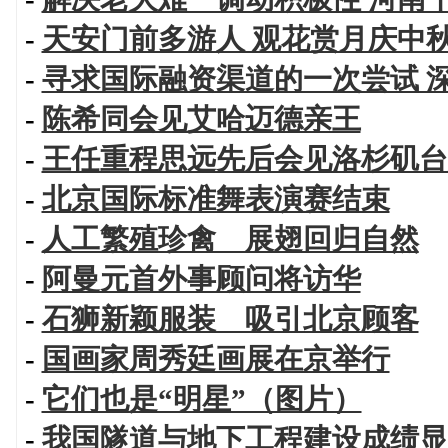
-
天安门前多游人 观花赏月庆中
-
寻求国际融资渠道的一次尝试 
-
陈希同会见艾哈迈德亲王
-
王任重程思远先后会见洛杉矶台
-
北京国际标准舞表演赛结束
-
人工繁殖珍禽 展翅回归自然
-
阿曼元首外事顾问将访华
-
石狮新颖服装 吸引北京顾客
-
国画家周秀廷画展在京举行
-
它们也是“明星”（图片）
-
我国隧道与地下工程建设成绩显