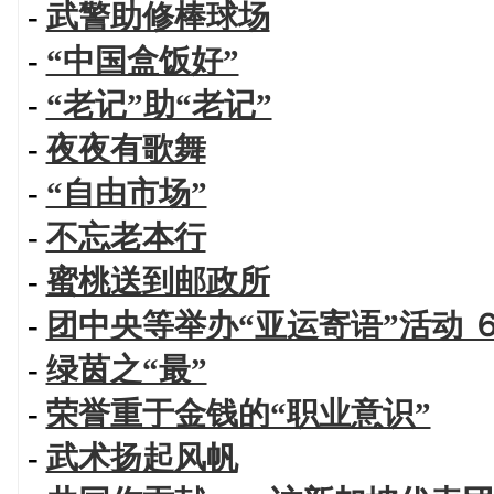
-
武警助修棒球场
-
“中国盒饭好”
-
“老记”助“老记”
-
夜夜有歌舞
-
“自由市场”
-
不忘老本行
-
蜜桃送到邮政所
-
团中央等举办“亚运寄语”活动 
-
绿茵之“最”
-
荣誉重于金钱的“职业意识”
-
武术扬起风帆