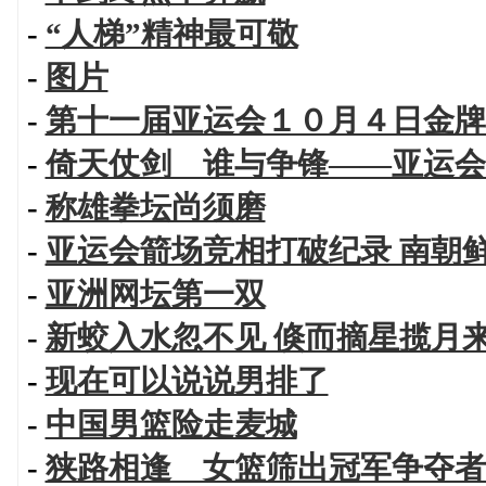
-
“人梯”精神最可敬
-
图片
-
第十一届亚运会１０月４日金牌
-
倚天仗剑 谁与争锋——亚运会
-
称雄拳坛尚须磨
-
亚运会箭场竞相打破纪录 南朝
-
亚洲网坛第一双
-
新蛟入水忽不见 倏而摘星揽月
-
现在可以说说男排了
-
中国男篮险走麦城
-
狭路相逢 女篮筛出冠军争夺者