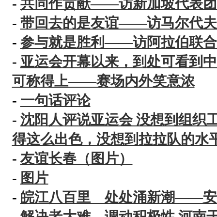
-
共同作贡献——访新加坡代表团
-
带回去的是友谊——访马尔代夫
-
参与就是胜利——访阿拉伯联合
-
亚运会开幕以来，到处可看到中
可称得上——赛场内外笑意浓
-
一句话评论
-
沈阳人评说亚运会 没想到组织
得这么出色，没想到拉拉队的水
-
友谊长春（图片）
-
图片
-
皖江八百里 处处涌新潮——安
-
解决老大难 调动积极性 河南