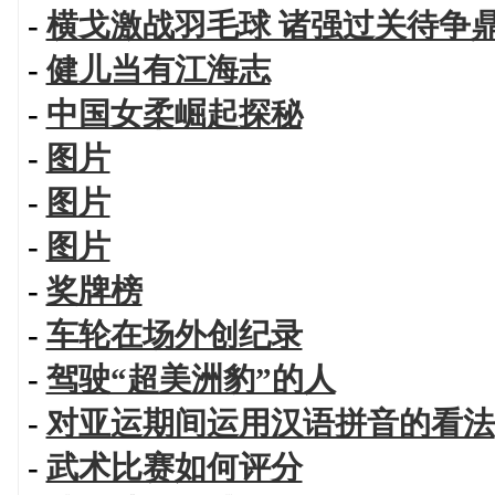
-
横戈激战羽毛球 诸强过关待争
-
健儿当有江海志
-
中国女柔崛起探秘
-
图片
-
图片
-
图片
-
奖牌榜
-
车轮在场外创纪录
-
驾驶“超美洲豹”的人
-
对亚运期间运用汉语拼音的看法
-
武术比赛如何评分