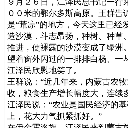
９月２６日，江泽民总书记一行
００米的鄂尔多斯高原。王群告
是“荒凉”的地方，今天这里已经
造沙漠，斗志昂扬，种树、种草
推进，使裸露的沙漠变成了绿洲
望着窗外闪过的一排排白杨、一
江泽民欣慰地笑了。
王群说：“近几年来，内蒙古农
收，粮食生产增长幅度大，连续
江泽民说：“农业是国民经济的
上，花大力气抓紧抓好。”
在伊金霍洛旗，江泽民来到蒙古