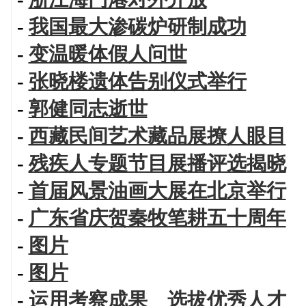
-
我国最大渗碳炉研制成功
-
变温暖体假人问世
-
张晓楼遗体告别仪式举行
-
郭健同志逝世
-
西藏民间艺术藏品展撩人眼目
-
残疾人专题节目展播评选揭晓
-
首届风景油画大展在北京举行
-
广东省庆贺秦牧笔耕五十周年
-
图片
-
图片
-
运用考察成果 选拔优秀人才