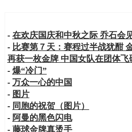
-
在欢庆国庆和中秋之际 乔石会
-
比赛第７天：赛程过半战犹酣 
再获一枚金牌 中国女队在团体
-
爆“冷门”
-
万众一心的中国
-
图片
-
同胞的祝贺（图片）
-
阿曼的黑色闪电
-
藤球金牌真烫手