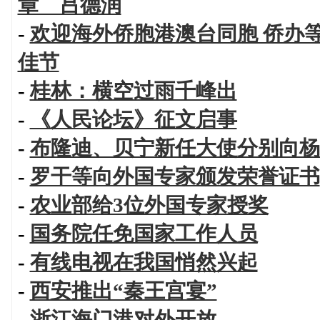
章 吕德润
-
欢迎海外侨胞港澳台同胞 侨办
佳节
-
桂林：横空过雨千峰出
-
《人民论坛》征文启事
-
布隆迪、贝宁新任大使分别向杨
-
罗干等向外国专家颁发荣誉证书
-
农业部给3位外国专家授奖
-
国务院任免国家工作人员
-
有线电视在我国悄然兴起
-
西安推出“秦王宫宴”
-
浙江海门港对外开放