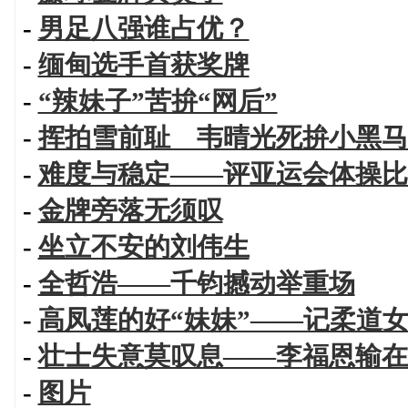
-
男足八强谁占优？
-
缅甸选手首获奖牌
-
“辣妹子”苦拚“网后”
-
挥拍雪前耻 韦晴光死拚小黑马
-
难度与稳定——评亚运会体操比
-
金牌旁落无须叹
-
坐立不安的刘伟生
-
全哲浩——千钧撼动举重场
-
高凤莲的好“妹妹”——记柔道
-
壮士失意莫叹息——李福恩输在
-
图片