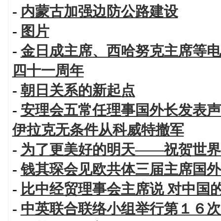
-
内蒙古加强边防公路建设
-
图片
-
金日成主席、西哈努克主席等电
四十一周年
-
朝日关系的新起点
-
安理会五常任理事国外长发表声
伊拉克无条件从科威特撤军
-
为了更美好的明天——祝贺世界
-
钱其琛会见欧共体三届主席国外
-
比中经贸理事会主席说 对中国
-
中英联合联络小组举行第１６次