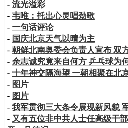
-
流光溢彩
-
韦唯：托出心灵唱劲歌
-
一句话评论
-
国庆北京天气以晴为主
-
朝鲜北南奥委会负责人宣布 双
-
余志诚究竟来自何方 乒乓球为
-
十年神交隔海望 一朝相聚在北
-
图片
-
图片
-
我军贯彻三大条令展现新风貌 
-
又有五位非中共人士任高级干部