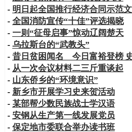
-
明日起全国推行经济合同示范文
-
全国消防宣传“十佳”评选揭晓
-
一则“征母启事”惊动辽阔楚天
-
乌拉斯台的“武教头”
-
昔日贫困闻名 今日富裕登榜 
-
从一次会议材料二三斤重谈起
-
山东侨乡的“环境意识”
-
新乡市开展学习史来贺活动
-
某部帮少数民族战士学汉语
-
安钢从生产第一线发展党员
-
保定地市委联合举办读书班