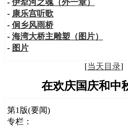
-
伊犁河之魂（外一章）
-
康乐宫听歌
-
侗乡风雨桥
-
海湾大桥主雕塑（图片）
-
图片
[
当天目录
在欢庆国庆和中
第1版(要闻)
专栏：