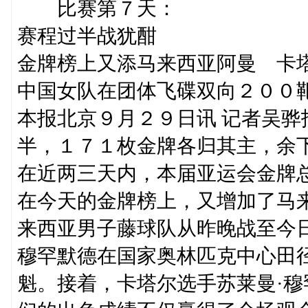
比赛第７天：
赛程过半战犹酣
金牌榜上又添马来西亚阿曼 卡
中国女队在团体飞碟双向２００
本报北京９月２９日讯 记者吴
半，１７１枚金牌各归其主，余
在近两三天内，本届亚运会金牌
在今天的金牌榜上，又增加了马
来西亚男子藤球队从昨晚战至今
穆罕默德在国家奥林匹克中心田
魁。接着，卡塔尔选手苏莱曼·