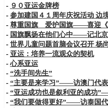
-
９０亚运金牌榜
-
参加建国４１周年庆祝活动 边
-
尊重国旗 爱护国旗——喜迎《
-
国旗飘扬在他们心中——记北京
-
世界儿童问题首脑会议召开 杨
-
亚运：培养一流观众的契机
-
心系亚运
-
“洗手间先生”
-
“主要是来学习”——访澳门代
-
“亚运成功也是叙利亚的成功”
-
“我们要做得更好”——访泰国