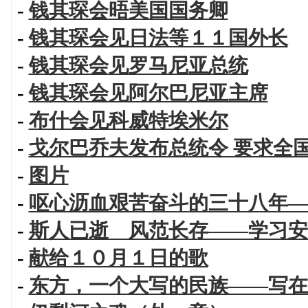
-
钱其琛会晤美国国务卿
-
钱其琛会见日法等１１国外长
-
钱其琛会见罗马尼亚总统
-
钱其琛会见阿尔巴尼亚主席
-
布什会见科威特埃米尔
-
戈尔巴乔夫发布总统令 要求全
-
图片
-
呕心沥血艰苦奋斗的三十八年—
-
斯人已逝 风范长存——学习安
-
献给１０月１日的歌
-
东方，一个大写的民族——写在