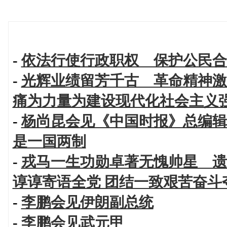
-
依法行使行政职权 保护公民合
-
光辉业绩留芳千古 革命精神激
痛为力量为建设现代化社会主义
-
杨尚昆会见《中国时报》总编辑
是一国两制
-
戎马一生功勋卓著无愧帅星 遗
谆谆寄语全党 团结一致艰苦奋斗
-
李鹏会见伊朗副总统
-
李鹏会见武元甲