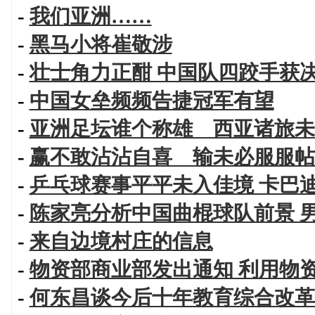
-
我们亚洲……
-
黑马小将崔敬涉
-
壮士角力正酣 中国队四跤手获
-
中国女垒频频告捷冠军有望
-
亚洲足坛谁个称雄 西亚诸旅未
-
赢不敢沾沾自喜 输未必服服帖
-
乒乓球赛事平平未入佳境 卡巴
-
陈家亮分析中国曲棍球队前景 
-
来自边境村庄的信息
-
物资部商业部发出通知 利用物
-
何东昌谈今后十年教育综合改革