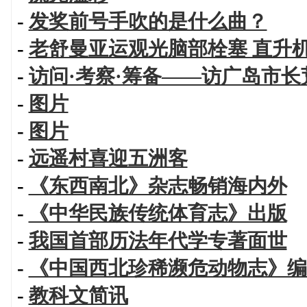
-
发奖前号手吹的是什么曲？
-
老舒曼亚运观光脑部栓塞 直升
-
访问·考察·筹备——访广岛市长
-
图片
-
图片
-
远遥村喜迎五洲客
-
《东西南北》杂志畅销海内外
-
《中华民族传统体育志》出版
-
我国首部历法年代学专著面世
-
《中国西北珍稀濒危动物志》编
-
教科文简讯