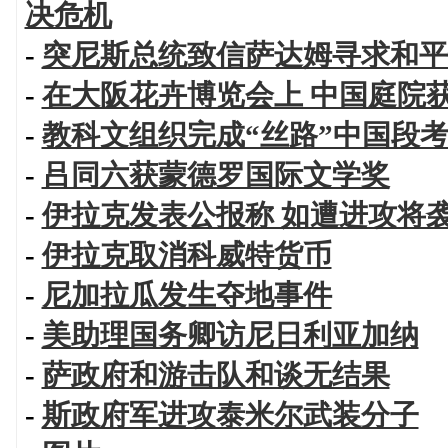
决危机
-
突尼斯总统致信萨达姆寻求和平
-
在大阪花卉博览会上 中国庭院
-
教科文组织完成“丝路”中国段
-
吕同六获蒙德罗国际文学奖
-
伊拉克发表公报称 如遭进攻将
-
伊拉克取消科威特货币
-
尼加拉瓜发生夺地事件
-
美助理国务卿访尼日利亚加纳
-
萨政府和游击队和谈无结果
-
斯政府军进攻泰米尔武装分子