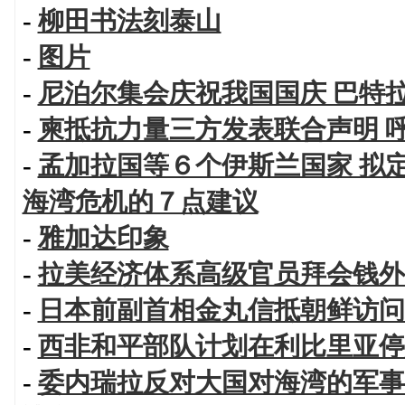
-
柳田书法刻泰山
-
图片
-
尼泊尔集会庆祝我国国庆 巴特
-
柬抵抗力量三方发表联合声明 
-
孟加拉国等６个伊斯兰国家 拟
海湾危机的７点建议
-
雅加达印象
-
拉美经济体系高级官员拜会钱外
-
日本前副首相金丸信抵朝鲜访问
-
西非和平部队计划在利比里亚停
-
委内瑞拉反对大国对海湾的军事