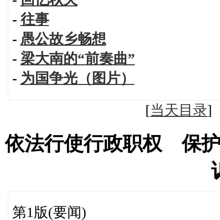
-
往事
-
愚公故乡畅想
-
梁大南的“前奏曲”
-
为国争光（图片）
[
当天目录
依法行使行政职权 保
第1版(要闻)