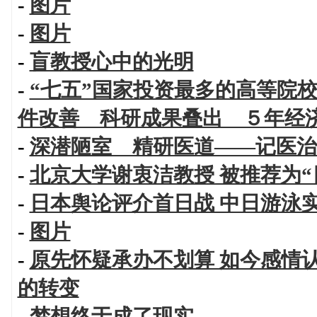
-
图片
-
图片
-
盲教授心中的光明
-
“七五”国家投资最多的高等院校
件改善 科研成果叠出 ５年经
-
深潜陋室 精研医道——记医治
-
北京大学谢衷洁教授 被推荐为“
-
日本舆论评介首日战 中日游泳
-
图片
-
原先怀疑承办不划算 如今感情
的转变
-
梦想终于成了现实