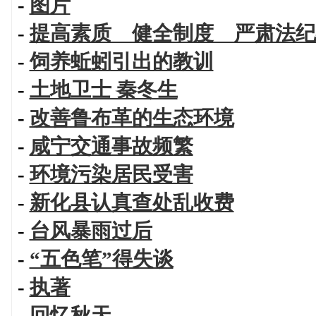
-
图片
-
提高素质 健全制度 严肃法纪
-
饲养蚯蚓引出的教训
-
土地卫士 秦冬生
-
改善鲁布革的生态环境
-
咸宁交通事故频繁
-
环境污染居民受害
-
新化县认真查处乱收费
-
台风暴雨过后
-
“五色笔”得失谈
-
执著
-
回忆秋天