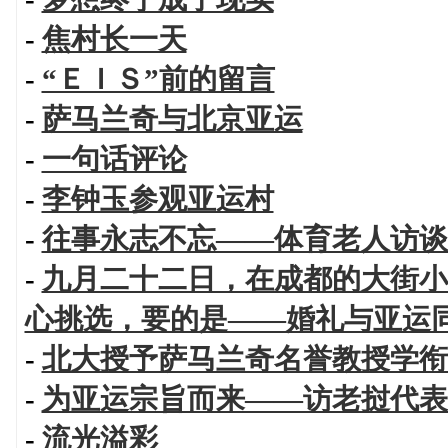
-
焦村长一天
-
“ＥＩＳ”前的留言
-
萨马兰奇与北京亚运
-
一句话评论
-
李钟玉参观亚运村
-
往事永志不忘——体育老人访谈
-
九月二十二日，在成都的大街小
心挑选，要的是——婚礼与亚运
-
北大授予萨马兰奇名誉教授学衔
-
为亚运宗旨而来——访老挝代表
-
流光溢彩