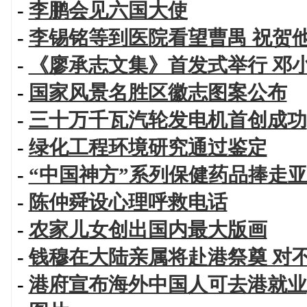
-
李鹏会见六国大使
-
李锡铭等到医院看望曹禺 祝贺
-
《廖承志文集》首发式举行 邓
-
国家风景名胜区徽志图案公布
-
三十万千瓦汽轮发电机首创成功
-
绿化工程环境研究通过鉴定
-
“中国神方”系列保健药品捧走
-
陈仲舜设心理呼救电话
-
农家儿女创出国内最大版画
-
钱穆在大陆亲属将赴港祭奠 对
-
港府宣布海外中国人可去港就业