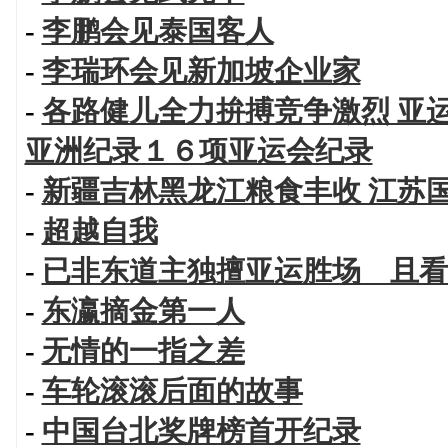
-
李鹏会见泰国客人
-
李瑞环会见新加坡企业家
-
各路健儿全力拚搏竞争激烈 亚
亚洲纪录１６项亚运会纪录
-
新疆吉林黑龙江粮食丰收 江苏
-
超越自我
-
已非东道主独擅亚运胜场 且看
-
东瀛摘金第一人
-
无情的一指之差
-
车轮滚滚后面的故事
-
中国台北奖牌榜首开纪录