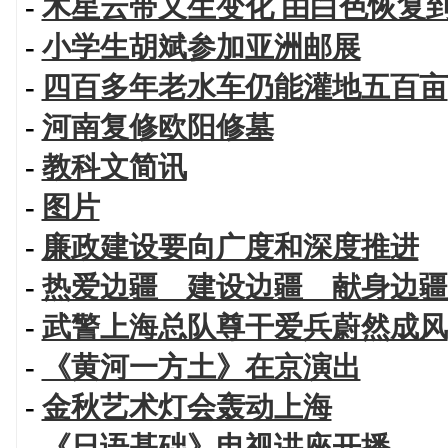
-
木星云带又生变化 由白色恢复
-
小学生胡斌参加亚洲邮展
-
四百多年老水车仍能灌地五百亩
-
河南复修欧阳修墓
-
教科文简讯
-
图片
-
廉政建设要向广度和深度推进
-
热爱边疆 建设边疆 献身边疆
-
武警上海总队尊干爱兵蔚然成风
-
《黄河一方土》在京演出
-
金秋艺术灯会轰动上海
-
《日语基础》电视讲座开播