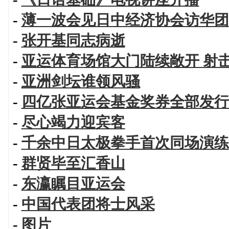
-
薄一波会见日中经济协会访华团
-
张开基同志病逝
-
亚运体育场馆大门陆续敞开 射
-
亚洲剑坛谁领风骚
-
四亿张亚运会基金奖券全部发行
-
尽心竭力迎宾客
-
千余中日太极拳手首次同场演练
-
群贤毕至汇香山
-
东瀛瞩目亚运会
-
中国代表团将士风采
-
图片