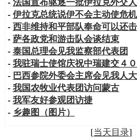
-
法国宣布驱逐一批伊拉克外交人
-
伊拉克总统说伊不会主动使危机
-
西非维持和平部队奉命可以还击
-
萨各政党和游击队会谈结束
-
泰国总理会见我监察部代表团
-
我驻瑞士使馆庆祝中瑞建交４０
-
巴西参院外委会主席会见我人大
-
我国农牧业代表团访问蒙古
-
我军友好参观团访捷
-
乡趣图（图片）
[
当天目录