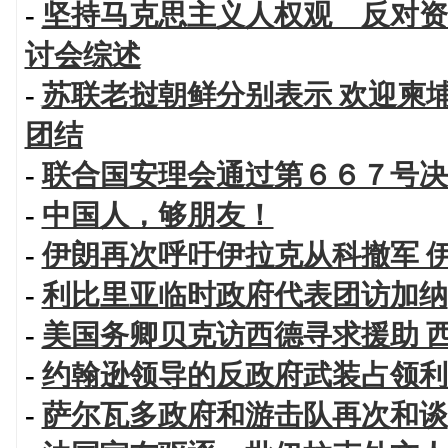
-
坚持马克思主义人权观 反对资
讨会综述
-
苏联老挝朝鲜分别表示 欢迎柬
团结
-
联合国安理会通过第６６７号决
-
中国人，够朋友！
-
伊朗再次呼吁伊拉克从科撤军 
-
利比里亚临时政府代表团访加纳
-
美国务卿贝克访西德寻求援助 
-
约翰逊领导的反政府武装占领利
-
萨尔瓦多政府和游击队再次和谈