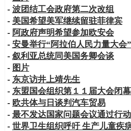
-
波团结工会政府第二次改组
-
美国希望美军继续留驻菲律宾
-
阿政府声明希望参加欧安会
-
安曼举行“阿拉伯人民力量大会
-
叙利亚总统同美国务卿会谈
-
图片
-
东京访井上靖先生
-
东盟国会组织第１１届大会闭幕
-
欧共体与日谈判汽车贸易
-
最不发达国家问题会议通过行动
-
世界卫生组织呼吁 生产儿童疾