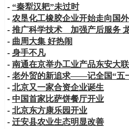
-
“秦犁汉耙”未过时
-
农垦化工橡胶企业开始走向国外
-
推广科学技术 加强产后服务 
-
曲周大集 好热闹
-
身手不凡
-
南通在京举办工业产品东安大联
-
老外贸的新追求——记全国“五
-
北京又一家合资企业诞生
-
中国首家比萨饼餐厅开业
-
北京东方康乐园开业
-
迁安县农业生态明显改善