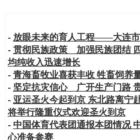
-
放眼未来的育人工程——大连市
-
贯彻民族政策 加强民族团结 
均纯收入迅速增长
-
青海畜牧业喜获丰收 牲畜饲养
-
坚定抗灾信心 广开生产门路 
-
亚运圣火今起到京 东北路离宁
将举行隆重仪式欢迎圣火到京
-
中国体育代表团通报本团情况 
心准备参赛