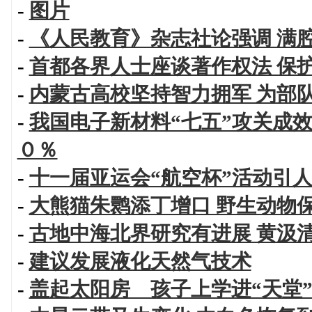
-
图片
-
《人民教育》杂志社论强调 满
-
首都各界人士座谈著作权法 保
-
内蒙古高校坚持智力拥军 为部
-
我国电子新材料“七五”攻关成
０％
-
十一届亚运会“航空杯”活动引
-
大熊猫朱鹮添丁增口 野生动物
-
古地中海北界研究有进展 黄汲
-
建议发展液化天然气技术
-
盖起太阳房 孩子上学进“天堂