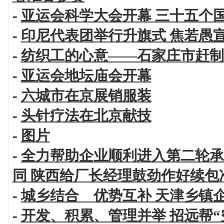
-
亚运会科学大会开幕 三十五个
-
印尼代表团举行升旗式 焦若愚
-
纺织工的心意——石家庄市赶制
-
亚运会地坛庙会开幕
-
六城市在京展销服装
-
头针疗法在北京献技
-
图片
-
全力帮助企业顺利进入第二轮承
同 陕西给厂长经理鼓劲作好续包
-
城乡结合 优势互补 天津乡镇
-
开发、积累、管理并举 招远帮“