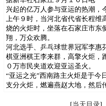
兴起的亿万人参与亚运的热潮，
上午９时，当河北省代省长程维
烧的火炬时，坐落在石家庄市东
翔，万众欢腾。
河北选手、乒乓球世界冠军李惠
棋亚洲棋王李来群，高擎火炬，
０万市民夹道欢迎亚运圣火。
“亚运之光”西南路主火炬是于今
支分火炬，燃遍燕赵大地，然后
[
当天目录