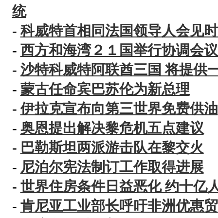
统
-
科威特首相同法国领导人会见时
-
西方和海湾２１国举行协调会议
-
沙特科威特阿联酋三国 将提供
-
蒙古任命宾巴苏伦为新总理
-
伊拉克宣布向第三世界免费供油
-
奥恩提出解决黎危机五点建议
-
巴勒斯坦两派游击队在黎交火
-
尼泊尔宪法制订工作取得进展
-
世界住房条件日益恶化 约十亿
-
肯尼亚工业部长呼吁非洲优惠贸