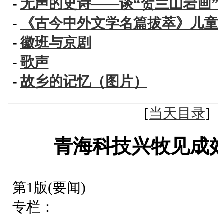
-
无声的史诗——谈“贺兰山岩画
-
《古今中外文学名篇拔萃》儿童
-
徽班与京剧
-
歌声
-
故乡的记忆（图片）
[
当天目录
青海科技兴牧见成
第1版(要闻)
专栏：