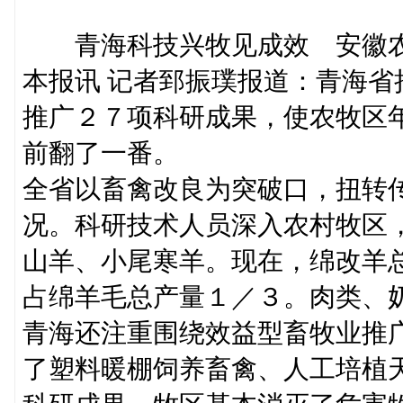
青海科技兴牧见成效 安徽农
本报讯 记者郅振璞报道：青海
推广２７项科研成果，使农牧区
前翻了一番。
全省以畜禽改良为突破口，扭转
况。科研技术人员深入农村牧区
山羊、小尾寒羊。现在，绵改羊
占绵羊毛总产量１／３。肉类、
青海还注重围绕效益型畜牧业推
了塑料暖棚饲养畜禽、人工培植