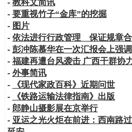
-
教科文简讯
-
要重视竹子“金库”的挖掘
-
图片
-
依法进行行政管理 保证规章合
-
彭冲陈慕华在一次汇报会上强调
-
福建再遭台风袭击 广西干群协
-
外事简讯
-
《现代家政百科》近期问世
-
《铁路运输法律指南》出版
-
郎静山摄影展在京举行
-
亚运之光火炬在前进：西南路过
延安