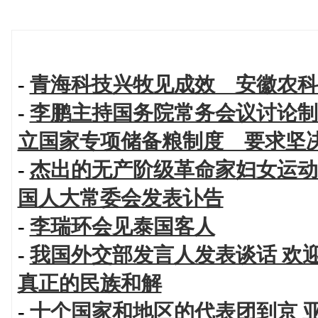
-
青海科技兴牧见成效 安徽农科
-
李鹏主持国务院常务会议讨论制
立国家专项储备粮制度 要求坚
-
杰出的无产阶级革命家妇女运动
国人大常委会发表讣告
-
李瑞环会见泰国客人
-
我国外交部发言人发表谈话 欢
真正的民族和解
-
十个国家和地区的代表团到京 