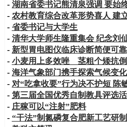
-
湖南省委书记熊清泉强调 要始
-
农村教育综合改革形势喜人 建
-
省委书记与大学生
-
清华大学师生隆重集会 纪念刘
-
新型胃电图仪临床诊断简便可靠
-
小麦用上多效唑 茎粗个矮抗倒
-
海洋气象部门携手探索气候变化
-
对“吃拿收要”行为决不护短 
-
第三届全国优秀自制教具评选活
-
庄稼可以“注射”肥料
-
“干法”制氮磷复合肥新工艺研