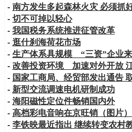
-
南方发生多起森林火灾 必须抓
-
切不可掉以轻心
-
我国税务系统推进征管改革
-
逛什刹海荷花市场
-
生产体系具规模 “三资”企业
-
改善投资环境 加速对外开放 
-
国家工商局、经贸部发出通告 
-
新型交流调速电机研制成功
-
海阳磁性定位件畅销国内外
-
高档彩电音响在京旺销（图片）
-
李铁映最近指出 继续转变农村