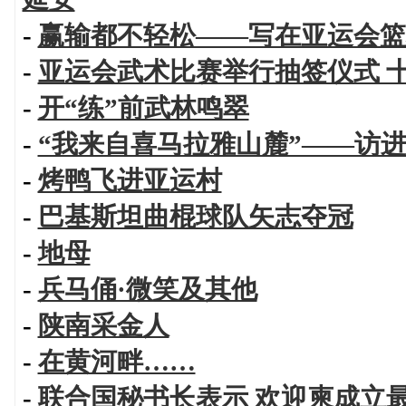
-
赢输都不轻松——写在亚运会篮
-
亚运会武术比赛举行抽签仪式 
-
开“练”前武林鸣翠
-
“我来自喜马拉雅山麓”——访
-
烤鸭飞进亚运村
-
巴基斯坦曲棍球队矢志夺冠
-
地母
-
兵马俑·微笑及其他
-
陕南采金人
-
在黄河畔……
-
联合国秘书长表示 欢迎柬成立