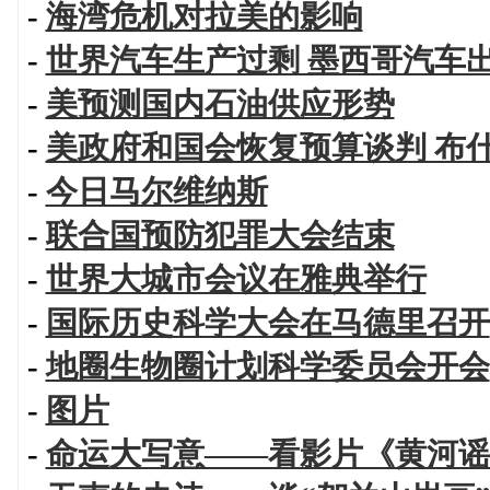
-
海湾危机对拉美的影响
-
世界汽车生产过剩 墨西哥汽车
-
美预测国内石油供应形势
-
美政府和国会恢复预算谈判 布
-
今日马尔维纳斯
-
联合国预防犯罪大会结束
-
世界大城市会议在雅典举行
-
国际历史科学大会在马德里召开
-
地圈生物圈计划科学委员会开会
-
图片
-
命运大写意——看影片《黄河谣