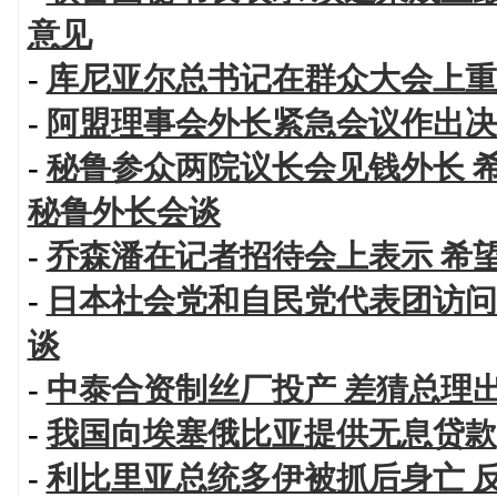
意见
-
库尼亚尔总书记在群众大会上重
-
阿盟理事会外长紧急会议作出决
-
秘鲁参众两院议长会见钱外长 
秘鲁外长会谈
-
乔森潘在记者招待会上表示 希
-
日本社会党和自民党代表团访问
谈
-
中泰合资制丝厂投产 差猜总理
-
我国向埃塞俄比亚提供无息贷款
-
利比里亚总统多伊被抓后身亡 