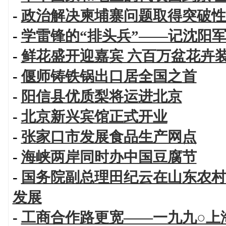
-
政治解决柬埔寨问题取得突破性
-
学雷锋的“排头兵”——记沈阳
-
鲜花盛开迎嘉宾 六百万盆花卉
-
偃师铸铁锅出口居全国之首
-
阳信县优质梨将运进北京
-
北京新兴宾馆正式开业
-
张家口市发展食品生产网点
-
海峡两岸同时办中国豆腐节
-
国务院副总理田纪云在山东农村
发展
-
工商合作路更宽——一九九○上