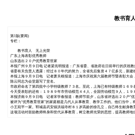
教书育人
第1版(要闻)
专栏：
教书育人 无上光荣
广东上海表彰优秀教师
山东选出２０户优秀教育世家
本报广州９月９日电 记者梁兆明报道：广东省委、省政府在日前举行的庆祝
省委有关负责人透露：经过８０年代的努力，全省先后集资４７亿多元，新建
本报上海９月９日电 记者萧关根报道：上海市庆祝第六届教师节暨表彰大会
陈云同志为会堂题写了堂名。
市政府命名了第四批中小学特级教师７３名。至此，上海已有特级教师１６９名
今天受表彰的还有：１９８９年市劳动模范４４人，全国劳动模范９人，１９８
本报济南９月９日电 记者宋学春报道：教师节前夕，山东省评选出２０户“优
被评为“优秀教育世家”的家庭都是几代人从事教育、教学工作的。他们当中
小王宛平一家。郓城县武安镇洪福寺村８１岁高龄的徐孔立，自己终生献身教
这项活动对鼓励教师终身和世代从事教育，树立教师光荣的思想，提高教师地