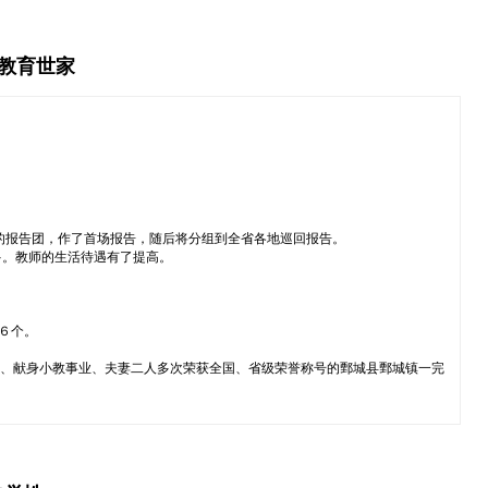
秀教育世家
的报告团，作了首场报告，随后将分组到全省各地巡回报告。
多。教师的生活待遇有了提高。
６个。
村、献身小教事业、夫妻二人多次荣获全国、省级荣誉称号的鄄城县鄄城镇一完