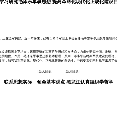
学习研究毛泽东军事思想 提高革命化现代化正规化建设
潮，正在全军兴起。近一年多来，已有１０个军以上单位召开毛泽东军事思想专题研讨
在攻读原著上下功夫，运用正确的军事哲学思想和方法论，力求使研究全面、准确、
想的地位、作用，毛泽东军事思想的基本原理、原则，邓小平新时期军队建设的理论
发展，加强我军革命化、现代化、正规化建设的自觉性。中顾委常委宋时轮等出席了
[
当天目录
] [
当月目录
]
联系思想实际 领会基本观点 黑龙江认真组织学哲学