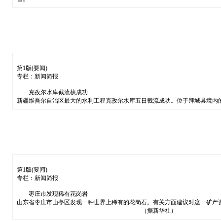
第1版(要闻)
专栏：新闻简报
克孜尔水库截流获成功
新疆维吾尔自治区最大的水利工程克孜尔水库五日截流成功。位于拜城县境内
第1版(要闻)
专栏：新闻简报
枣庄市发现稀有花岗岩
山东省枣庄市山亭区发现一种世界上稀有的花岗石。有关方面建议对这一矿产
（据新华社）