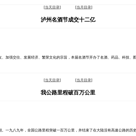
[
当天目录
] [
当月目录
]
泸州名酒节成交十二亿
友、加强交往、发展经济、繁荣文化的宗旨，本届名酒节开办了名酒、药品、科技、
[
当天目录
] [
当月目录
]
我公路里程破百万公里
期。一九八九年，全国公路里程突破一百万公里，并结束了在大陆没有高速公路的历