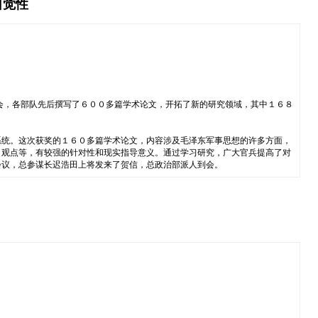
自觉性
会，各部队先后撰写了６００多篇学术论文，开拓了新的研究领域，其中１６８
系统。这次获奖的１６０多篇学术论文，内容涉及毛泽东军事思想的许多方面，
、观点等，有较强的针对性和现实指导意义。通过学习研究，广大官兵提高了对
会议，总参谋长迟浩田上将发来了贺信，总政治部派人到会。