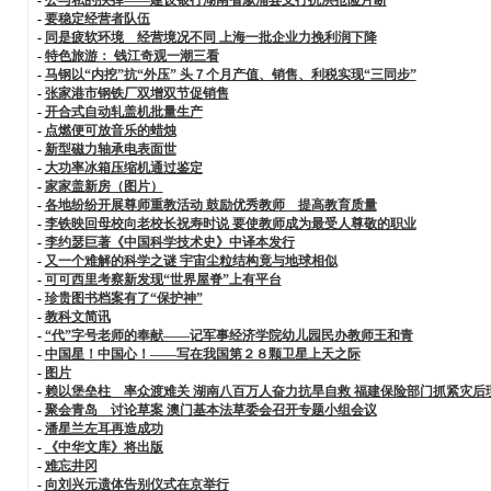
-
要稳定经营者队伍
-
同是疲软环境 经营境况不同 上海一批企业力挽利润下降
-
特色旅游： 钱江奇观一潮三看
-
马钢以“内挖”抗“外压” 头７个月产值、销售、利税实现“三同步”
-
张家港市钢铁厂双增双节促销售
-
开合式自动轧盖机批量生产
-
点燃便可放音乐的蜡烛
-
新型磁力轴承电表面世
-
大功率冰箱压缩机通过鉴定
-
家家盖新房（图片）
-
各地纷纷开展尊师重教活动 鼓励优秀教师 提高教育质量
-
李铁映回母校向老校长祝寿时说 要使教师成为最受人尊敬的职业
-
李约瑟巨著《中国科学技术史》中译本发行
-
又一个难解的科学之谜 宇宙尘粒结构竟与地球相似
-
可可西里考察新发现“世界屋脊”上有平台
-
珍贵图书档案有了“保护神”
-
教科文简讯
-
“代”字号老师的奉献——记军事经济学院幼儿园民办教师王和青
-
中国星！中国心！——写在我国第２８颗卫星上天之际
-
图片
-
赖以堡垒柱 率众渡难关 湖南八百万人奋力抗旱自救 福建保险部门抓紧灾后
-
聚会青岛 讨论草案 澳门基本法草委会召开专题小组会议
-
潘星兰左耳再造成功
-
《中华文库》将出版
-
难忘井冈
-
向刘兴元遗体告别仪式在京举行