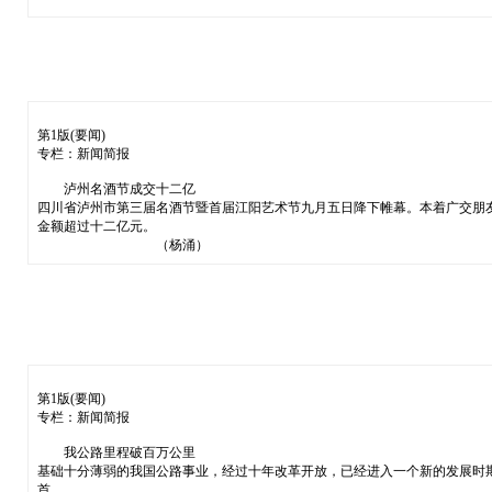
第1版(要闻)
专栏：新闻简报
泸州名酒节成交十二亿
四川省泸州市第三届名酒节暨首届江阳艺术节九月五日降下帷幕。本着广交朋
金额超过十二亿元。
（杨涌）
第1版(要闻)
专栏：新闻简报
我公路里程破百万公里
基础十分薄弱的我国公路事业，经过十年改革开放，已经进入一个新的发展时
首。