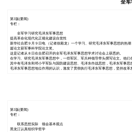
全军
第1版(要闻)
专栏：
全军学习研究毛泽东军事思想
提高革命化现代化正规化建设自觉性
新华社合肥９月９日电 （记者徐殿龙）一个学习、研究毛泽东军事思想的热
篇论文获军事科学院论文奖。
这是记者从８日在合肥召开的全军毛泽东军事思想学术讨论会上获悉的。
在学习、研究毛泽东军事思想中，一些军区、军兵种领导带头撰写论文。他们
其中有毛泽东和邓小平军队与国防建设思想、毛泽东作战思想，毛泽东军事思
毛泽东军事思想地位作用的认识，激发了贯彻执行毛泽东军事思想，坚持改革
第1版(要闻)
专栏：
联系思想实际 领会基本观点
黑龙江认真组织学哲学