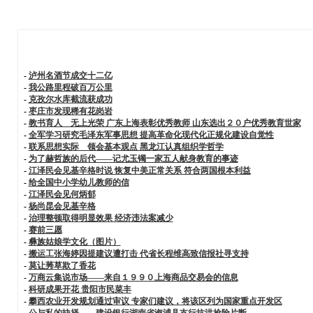
-
泸州名酒节成交十二亿
-
我公路里程破百万公里
-
克孜尔水库截流获成功
-
枣庄市发现稀有花岗岩
-
教书育人 无上光荣 广东上海表彰优秀教师 山东选出２０户优秀教育世家
-
全军学习研究毛泽东军事思想 提高革命化现代化正规化建设自觉性
-
联系思想实际 领会基本观点 黑龙江认真组织学哲学
-
为了赫哲族的后代——记尤玉镯一家五人献身教育的事迹
-
江泽民会见基辛格时说 恢复中美正常关系 符合两国根本利益
-
给全国中小学幼儿教师的信
-
江泽民会见何炳郁
-
杨尚昆会见基辛格
-
治理整顿取得明显效果 经济违法案减少
-
赛前三愿
-
彝族姑娘学文化（图片）
-
搬运工张海婷因提建议遭打击 代省长程维高致信报社寻支持
-
莫让莠草欺了香花
-
万商云集说市场——来自１９９０上海商品交易会的信息
-
科研成果开花 贵阳市民菜丰
-
攀西农业开发规划通过审议 专家们建议，将该区列为国家重点开发区
-
公与私的抉择——建设银行湖南省溆浦县支行抗洪抢险片断