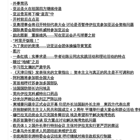
-
外事简讯
-
亚运圣火在祖国四方继续传递
-
亚运贵宾将下榻“皇宫”中
-
开村前后点点花
-
亚奥理事会将召开特别代表大会 讨论是否暂停伊拉克参加亚运会资格问题
-
国际奥委会期待科威特参加亚运会
-
励志图新 重振雄风——写在亚运会乒乓球赛之前
-
“村里开饭啦！”
-
为了美好的意境——访亚运会团体操编导黄宽柔
-
图片
-
一条红线：实事求是——学者论陈云同志实践活动和理论活动的特点
-
睡过“地铺”之后
-
学习范文澜的严肃学风
-
《天津日报》发表张光的文章指出： 资本主义与真正的民主是不可调和的
-
阿利雅将参加联合国大会
-
英首相呼吁苏参加多国部队
-
法国国防部长访问埃及
-
英向伊拉克科威特出口药品
-
沙米尔声称以色列正严阵以待
-
柬埔寨问题非正式会议开幕 印尼外长法国副外长主持 柬四方代表出席
-
庆祝朝鲜民主主义人民共和国成立４２周年 平壤举行盛大宴会和群众活动 
-
穆巴拉克总统会见贝克国务卿后说 埃及希望和平解决海湾危机
-
美苏首脑举行会谈 双方重点讨论解决海湾危机问题
-
欧共体１２国外长举行特别会议 主张对伊拉克实行更严厉的禁运
-
巴拿马外长要求人民团结起来维护主权
-
非统南部非洲特委会会议结束 呼吁继续对南非政权实行制裁