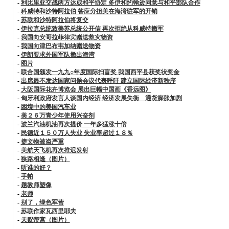
-
利比里亚交战两方达成和平协定 多伊和约翰逊同意与和平部队合作
-
科威特和沙特阿拉伯 答应分担美在海湾驻军的开销
-
苏联和沙特阿拉伯将复交
-
伊拉克总统致美苏总统公开信 再次拒绝从科威特撤军
-
我国向安哥拉菲律宾赠送救灾物资
-
我国向津巴布韦加纳赠送物资
-
伊朗要求外国军队撤出海湾
-
图片
-
联合国颁发一九九○年度国际扫盲奖 我国西平县获奖状奖金
-
出席最不发达国家问题会议代表呼吁 建立国际经济新秩序
-
大阪国际花卉博览会 展出巨幅中国画《香远图》
-
匈牙利政府发言人谈国内经济 经济发展失衡 通货膨胀加剧
-
困境中的美国汽车业
-
美２６万青少年使用兴奋剂
-
波兰汽油机油再次提价 一年多猛涨十倍
-
民德近１５０万人失业 失业率超过１８％
-
捷文物被盗严重
-
美航天飞机再次推迟发射
-
狭路相逢（图片）
-
听谁的好？
-
手帕
-
题教师塑像
-
老师
-
别了，绿色军营
-
苏联作家瓦西里耶夫
-
天贶帝宫（图片）