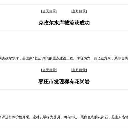
[
当天目录
] [
当月目录
]
克孜尔水库截流获成功
的克孜尔水库，是国家“七五”期间的重点建设工程。库容为六十四亿立方米，系综
[
当天目录
] [
当月目录
]
枣庄市发现稀有花岗岩
资源进行保护性开采。这种以翠绿为基调，间有肉红、黑白色彩的花岗石，是山东省