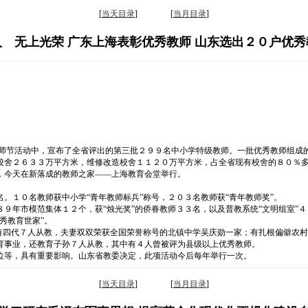
[
当天目录
] [
当月目录
]
 无上光荣 广东上海表彰优秀教师 山东选出２０户优
教师节活动中，宣布了全省评出的第三批２９９名中小学特级教师。一批优秀教师组成
校舍２６３３万平方米，维修改造校舍１１２０万平方米，占全省现有校舍的８０％
，今天在新落成的教师之家——上海教育会堂举行。
。１０名教师获中小学“青年教师标兵”称号，２０３名教师获“青年教师奖”。
９年市模范集体１２个，获“烛光奖”的侨眷教师３３名，以及普教系统“文明组室”４
秀教育世家”。
，有四代７人从教，夫妻双双荣获全国荣誉称号的北镇中学吴庆勋一家；有扎根偏僻农
育事业，还教育子孙７人从教，其中有４人曾被评为县级以上优秀教师。
位等，具有重要影响。山东省教委决定，此项活动今后每年举行一次。
[
当天目录
] [
当月目录
]