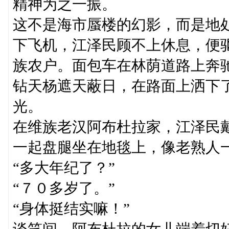
精神为之一振。
这不是海市蜃楼的幻影，而是地
下飞机，江泽民顾不上休息，便
族农户。面包车在林荫道路上奔
钻天杨遮天蔽日，在路面上洒下
光。
在维族老汉阿布杜拉家，江泽民
一起盘腿坐在地毯上，像老熟人
“多大年纪了？”
“７０多岁了。”
“身体挺结实嘛！”
谈笑间，阿布杜拉的女儿端着切