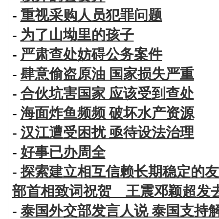
-
重视采购人员犯罪问题
-
为了山坳里的孩子
-
严肃查处妨碍公务案件
-
肆意偷盗原油 国家损失严重
-
合伙坑害国家 应该受到查处
-
海面炸鱼频频 破坏水产资源
-
汉江遭受困扰 亟待设法治理
-
好事已办周全
-
探索建立相互信赖长期稳定的友
部首相致词祝贺 王震邓颖超发
-
泰国外交部发言人说 泰国支持