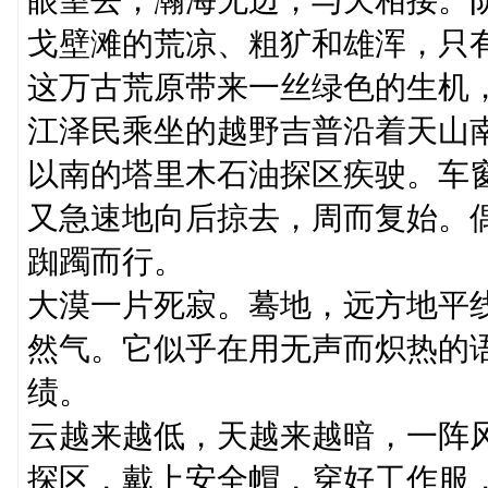
戈壁滩的荒凉、粗犷和雄浑，只
这万古荒原带来一丝绿色的生机
江泽民乘坐的越野吉普沿着天山
以南的塔里木石油探区疾驶。车
又急速地向后掠去，周而复始。
踟躅而行。
大漠一片死寂。蓦地，远方地平
然气。它似乎在用无声而炽热的
绩。
云越来越低，天越来越暗，一阵
探区，戴上安全帽，穿好工作服