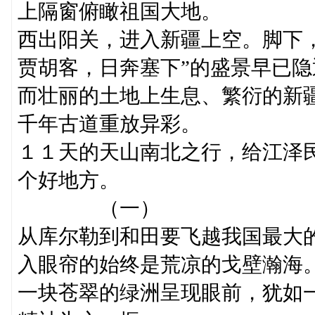
上隔窗俯瞰祖国大地。
西出阳关，进入新疆上空。脚下
贾胡客，日奔塞下”的盛景早已
而壮丽的土地上生息、繁衍的新
千年古道重放异彩。
１１天的天山南北之行，给江泽
个好地方。
（一）
从库尔勒到和田要飞越我国最大
入眼帘的始终是荒凉的戈壁瀚海
一块苍翠的绿洲呈现眼前，犹如