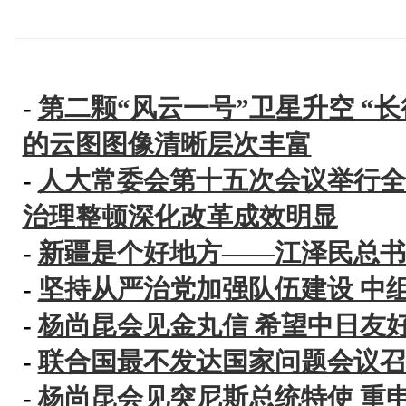
-
第二颗“风云一号”卫星升空 “
的云图图像清晰层次丰富
-
人大常委会第十五次会议举行全
治理整顿深化改革成效明显
-
新疆是个好地方——江泽民总书
-
坚持从严治党加强队伍建设 中
-
杨尚昆会见金丸信 希望中日友
-
联合国最不发达国家问题会议召
-
杨尚昆会见突尼斯总统特使 重