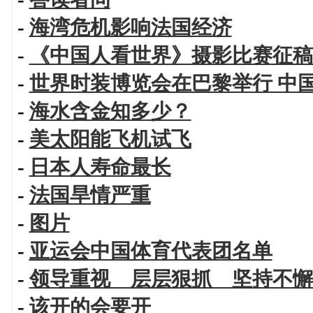
-
海湾危机影响法国经济
-
《中国人看世界》摄影比赛征稿
-
世界时装博览会在巴黎举行 中
-
海水含金知多少？
-
美太阳能飞机试飞
-
日本人寿命最长
-
法国旱情严重
-
图片
-
亚运会中国体育代表团名单
-
领导重视 层层狠抓 坚持不懈
-
该开的会要开