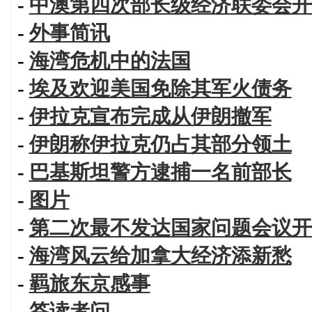
-
中澳第四次部长级经济联委会开
-
外事简讯
-
海湾危机中的法国
-
埃及欢迎美国免除其军火债务
-
伊拉克宣布完成从伊朗撤军
-
伊朗称伊拉克仍占其部分领土
-
巴基斯坦警方逮捕一名前部长
-
图片
-
第二次最不发达国家问题会议开
-
海湾风云给加拿大经济添新愁
-
羁旅东京感事
-
答读者问