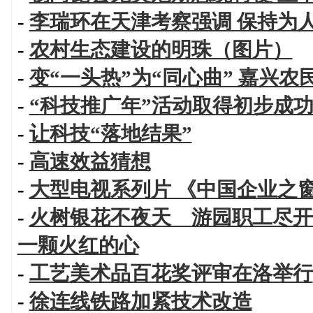
-
李瑞环在天津考察强调 保持为
-
农村生态建设的明珠（图片）
-
变“一头热”为“同心曲” 嘉兴
-
“科技推广年”活动取得初步成
-
让科技“落地结果”
-
高速效益猜想
-
大型电视系列片 《中国企业之
-
火树银花不夜天 游园职工尽开
一颗火红的心
-
工艺美术品百花奖评审在洛举行
-
徐连线铁路加紧技术改造