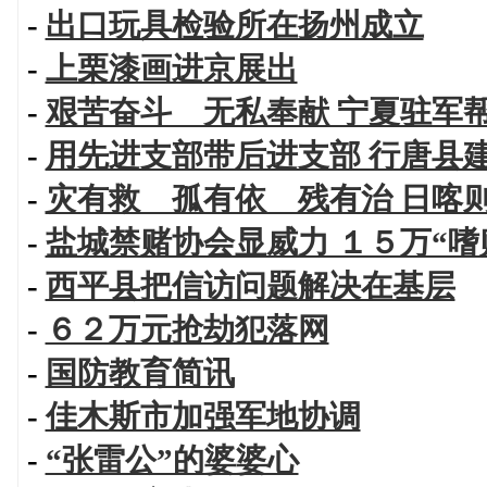
-
出口玩具检验所在扬州成立
-
上栗漆画进京展出
-
艰苦奋斗 无私奉献 宁夏驻军
-
用先进支部带后进支部 行唐县
-
灾有救 孤有依 残有治 日喀
-
盐城禁赌协会显威力 １５万“嗜
-
西平县把信访问题解决在基层
-
６２万元抢劫犯落网
-
国防教育简讯
-
佳木斯市加强军地协调
-
“张雷公”的婆婆心