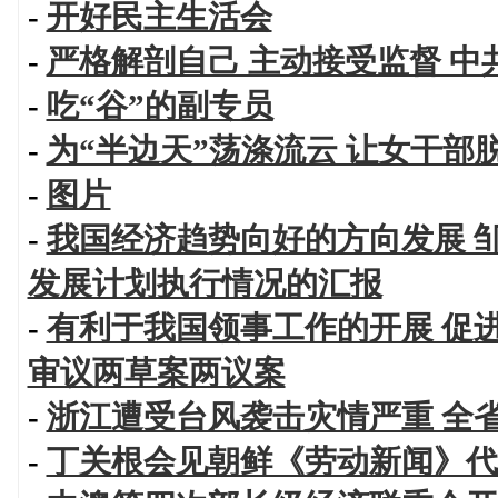
-
开好民主生活会
-
严格解剖自己 主动接受监督 
-
吃“谷”的副专员
-
为“半边天”荡涤流云 让女干部
-
图片
-
我国经济趋势向好的方向发展 
发展计划执行情况的汇报
-
有利于我国领事工作的开展 促
审议两草案两议案
-
浙江遭受台风袭击灾情严重 全
-
丁关根会见朝鲜《劳动新闻》代