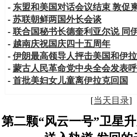
-
东盟和美国对话会议结束 敦促
-
苏联朝鲜两国外长会谈
-
联合国秘书长德奎利亚尔说 同
-
越南庆祝国庆四十五周年
-
伊朗最高领导人抨击美国和伊拉
-
蒙古人民革命党中央全会发表呼
-
首批美妇女儿童离伊拉克回国
[
当天目录
第二颗“风云一号”卫星升