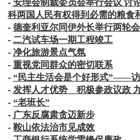
-
安理会制裁委员会举行会议 讨
科两国人民有权得到必需的粮食
-
德奎利亚尔同伊外长举行两轮会
-
二汽试车场一期工程竣工
-
净化旅游景点气氛
-
重视党同群众的密切联系
-
“民主生活会是个好形式”——
-
发挥人才优势 积极参政议政 
-
“老班长”
-
广东反腐肃贪迈新步
-
鞍山依法治市见成效
-
工商银行系统学雷锋促廉政