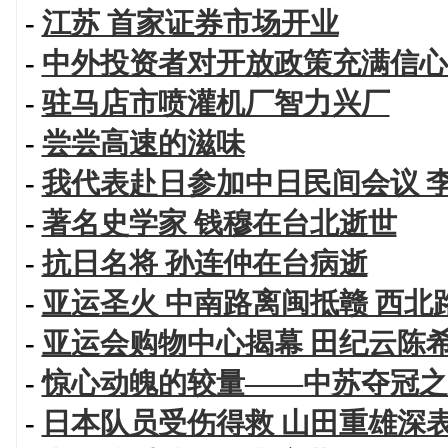
-
江苏 首家证券市场开业
-
中外投资者对开放政策充满信心
-
驻马店市喷灌机厂智力兴厂
-
尝尝高速的滋味
-
我代表赴日参加中日民间会议 
-
著名史学家 钱穆在台北逝世
-
抗日名将 孙连仲在台病逝
-
亚运圣火 中南路离闽抵赣 西北
-
亚运会购物中心揭幕 田纪云陈
-
惊心动魄的较量——中苏夺冠之
-
日本队员受伤得救 山田重雄深