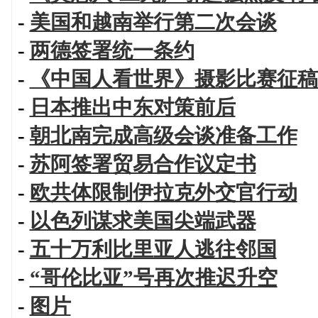
-
美国和越南举行第二次会谈
-
两德签署统一条约
-
《中国人看世界》摄影比赛征稿
-
日本推出中东对策前后
-
朝北南完成高级会谈准备工作
-
苏阿签署贸易合作议定书
-
欧共体限制伊拉克外交官行动
-
以色列谋求美国尖端武器
-
五十万利比里亚人逃往邻国
-
“哥伦比亚”号再次推迟升空
-
图片