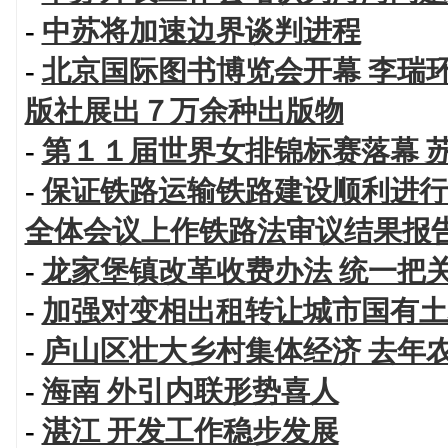
-
中苏将加速边界谈判进程
-
北京国际图书博览会开幕 李瑞
版社展出７万余种出版物
-
第１１届世界女排锦标赛落幕 
-
保证铁路运输铁路建设顺利进行
全体会议上作铁路法审议结果报
-
龙家堡镇改革收费办法 统一把
-
加强对变相出租转让城市国有土
-
庐山区壮大乡村集体经济 去年
-
海南 外引内联形势喜人
-
湛江 开发工作稳步发展