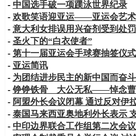
-
中国选手破一项蹼泳世界纪录
-
欢歌笑语迎亚运——亚运会艺术
-
意大利女排误用兴奋剂受到处罚
-
圣火下的“白衣使者”
-
第十一届亚运会手球赛抽签仪式
-
亚运简讯
-
为团结进步民主的新中国而奋斗
-
铮铮铁骨 大公无私——悼念曹
-
阿盟外长会议闭幕 通过反对伊
-
泰国马来西亚奥地利外长表示 
-
中印边界联合工作组第二次会议