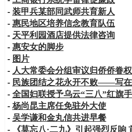
-
装甲兵某部同武师共育新人
-
惠民地区培养信念教育队伍
-
天平利园酒店提供法律咨询
-
惠安女的脚步
-
图片
-
人大常委会分组审议归侨侨眷权
-
民族团结之花永开不败——写在
-
全国妇联授予乌云“三八”红旗
-
杨尚昆主席任免驻外大使
-
吴学谦和金丸信共进早餐
-
《莫忘八·二九》引起强烈反响