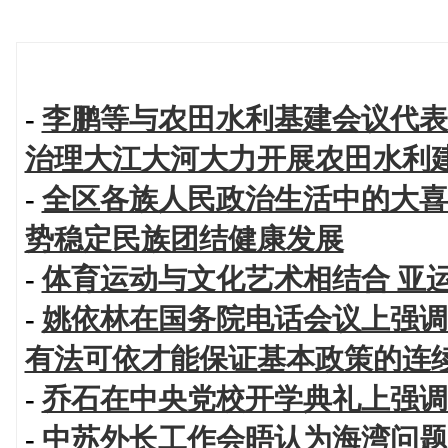
-
李鹏等与农田水利基建会议代表
治理大江大河大力开展农田水利
-
全区各族人民政治生活中的大喜
势稳定民族团结健康发展
-
体育运动与文化艺术相结合 亚
-
姚依林在国务院电话会议上强调
有法可依才能保证基本政策的连
-
乔石在中央党校开学典礼上强调
-
中苏外长工作会晤认为海湾问题