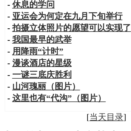
-
休息的学问
-
亚运会为何定在九月下旬举行
-
拍摄立体照片的愿望可以实现了
-
我国最早的武举
-
用降雨“计时”
-
漫谈酒店的星级
-
一谜三底庆胜利
-
山河瑰丽（图片）
-
这里也有“代沟”（图片）
[
当天目录