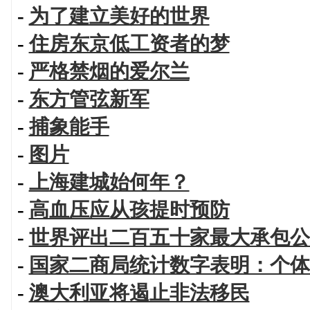
-
为了建立美好的世界
-
住房东京低工资者的梦
-
严格禁烟的爱尔兰
-
东方管弦新军
-
捕象能手
-
图片
-
上海建城始何年？
-
高血压应从孩提时预防
-
世界评出二百五十家最大承包公
-
国家二商局统计数字表明：个体
-
澳大利亚将遏止非法移民