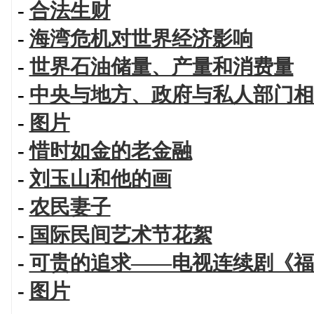
-
合法生财
-
海湾危机对世界经济影响
-
世界石油储量、产量和消费量
-
中央与地方、政府与私人部门相
-
图片
-
惜时如金的老金融
-
刘玉山和他的画
-
农民妻子
-
国际民间艺术节花絮
-
可贵的追求——电视连续剧《福
-
图片