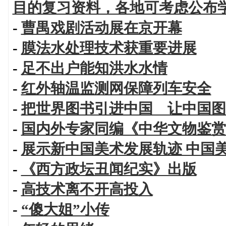
目的复习资料，各地可考虑公布
-
曹禺戏剧活动展在京开幕
-
膜法水处理技术获重要进展
-
足不出户能知洪水水情
-
红外轴温监测网保障列车安全
-
把世界图书引进中国 让中国图
-
国内外专家同编《中华文物鉴赏
-
展示新中国美术发展轨迹 中国
-
《西方政坛丑闻纪实》出版
-
高技术离不开高投入
-
“傻大姐”小传