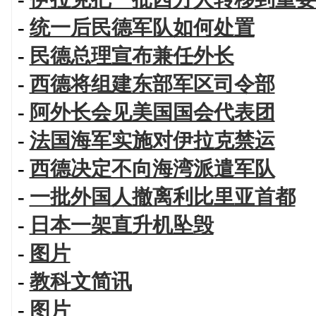
-
统一后民德军队如何处置
-
民德总理宣布兼任外长
-
西德将组建东部军区司令部
-
阿外长会见美国国会代表团
-
法国海军实施对伊拉克禁运
-
西德决定不向海湾派遣军队
-
一批外国人撤离利比里亚首都
-
日本一架直升机坠毁
-
图片
-
教科文简讯
-
图片