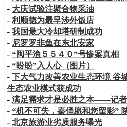
-
大庆试验注聚合物采油
-
利顺德为最早涉外饭店
-
我国最大冷却塔研制成功
-
尼罗罗非鱼在东北安家
-
“闽平渔５５４０”号惨案真相
-
“盼盼”入人心（图片）
-
下大气力改善农业生态环境 谷
生态农业模式获成功
-
满足需求才是必胜之本——记者
-
“机不可失，秦俑愿和您留影” 
-
北京旅游业劣质服务曝光