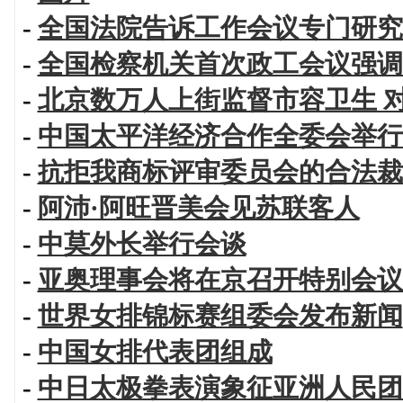
-
全国法院告诉工作会议专门研究
-
全国检察机关首次政工会议强调
-
北京数万人上街监督市容卫生 
-
中国太平洋经济合作全委会举行
-
抗拒我商标评审委员会的合法裁
-
阿沛·阿旺晋美会见苏联客人
-
中莫外长举行会谈
-
亚奥理事会将在京召开特别会议
-
世界女排锦标赛组委会发布新闻
-
中国女排代表团组成
-
中日太极拳表演象征亚洲人民团