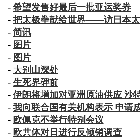
-
希望发售好最后一批亚运奖券
-
把太极拳献给世界——访日本太
-
简讯
-
图片
-
图片
-
大别山深处
-
生死界碑前
-
伊朗将增加对亚洲原油供应 沙
-
我向联合国有关机构表示 申请
-
欧佩克不举行特别会议
-
欧共体对日进行反倾销调查