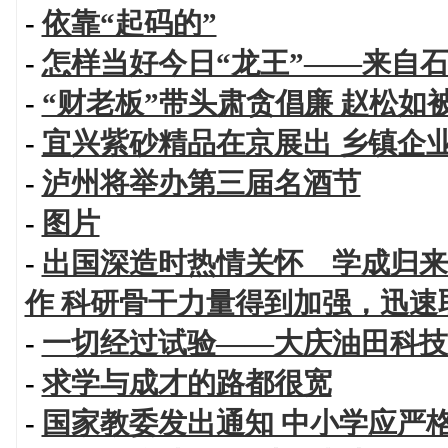
-
依靠“起码的”
-
怎样当好今日“龙王”——来自
-
“财老板”带头肃贪倡廉 赵松如
-
宜兴紫砂精品在京展出 乡镇企
-
泸州将举办第三届名酒节
-
图片
-
出国深造时热情关怀 学成归来
作 科研骨干力量得到加强，迅速
-
一切经过试验——大庆油田科技
-
求学与成才的路都很宽
-
国家教委发出通知 中小学应严