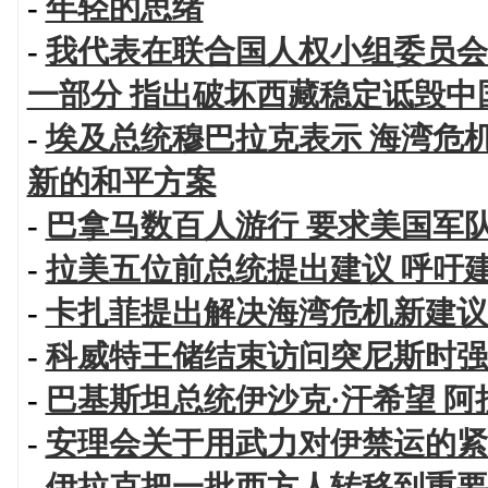
-
年轻的思绪
-
我代表在联合国人权小组委员会
一部分 指出破坏西藏稳定诋毁中
-
埃及总统穆巴拉克表示 海湾危
新的和平方案
-
巴拿马数百人游行 要求美国军
-
拉美五位前总统提出建议 呼吁
-
卡扎菲提出解决海湾危机新建议
-
科威特王储结束访问突尼斯时强
-
巴基斯坦总统伊沙克·汗希望 
-
安理会关于用武力对伊禁运的紧
-
伊拉克把一批西方人转移到重要