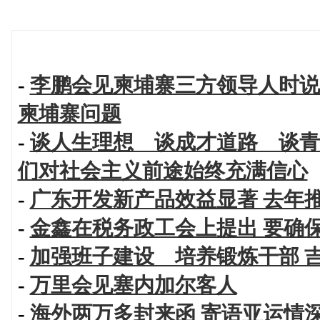
-
李鹏会见柬埔寨三方领导人时说
柬埔寨问题
-
谈人生理想 谈成才道路 谈青
们对社会主义前途始终充满信心
-
广东开发新产品效益显著 去年
-
金鑫在税务政工会上提出 要确
-
加强班子建设 培养锻炼干部 
-
万里会见塞内加尔客人
-
海外两万多封来函 寄语亚运情