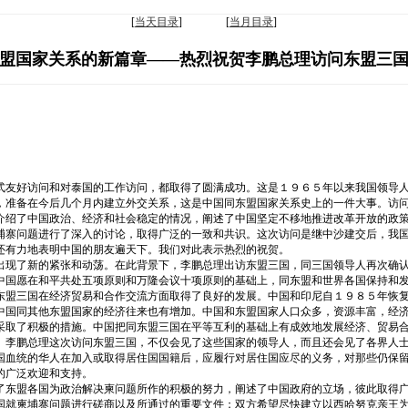
[
当天目录
] [
当月目录
]
盟国家关系的新篇章——热烈祝贺李鹏总理访问东盟三
式友好访问和对泰国的工作访问，都取得了圆满成功。这是１９６５年以来我国领导
，准备在今后几个月内建立外交关系，这是中国同东盟国家关系史上的一件大事。访
介绍了中国政治、经济和社会稳定的情况，阐述了中国坚定不移地推进改革开放的政
埔寨问题进行了深入的讨论，取得广泛的一致和共识。这次访问是继中沙建交后，我
还有力地表明中国的朋友遍天下。我们对此表示热烈的祝贺。
出现了新的紧张和动荡。在此背景下，李鹏总理出访东盟三国，同三国领导人再次确
中国愿在和平共处五项原则和万隆会议十项原则的基础上，同东盟和世界各国保持和
东盟三国在经济贸易和合作交流方面取得了良好的发展。中国和印尼自１９８５年恢
中国同其他东盟国家的经济往来也有增加。中国和东盟国家人口众多，资源丰富，经
采取了积极的措施。中国把同东盟三国在平等互利的基础上有成效地发展经济、贸易
。李鹏总理这次访问东盟三国，不仅会见了这些国家的领导人，而且还会见了各界人
国血统的华人在加入或取得居住国国籍后，应履行对居住国应尽的义务，对那些仍保
的广泛欢迎和支持。
了东盟各国为政治解决柬问题所作的积极的努力，阐述了中国政府的立场，彼此取得
国就柬埔寨问题进行磋商以及所通过的重要文件；双方希望尽快建立以西哈努克亲王