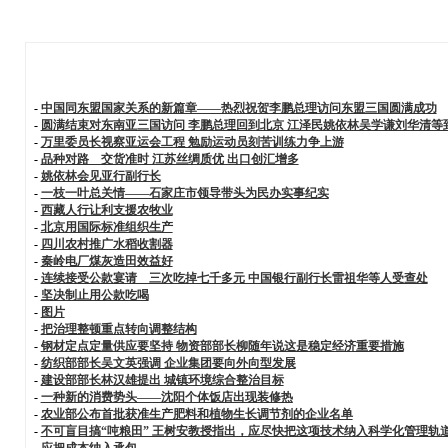
-
中国同东盟国家关系的新篇章——热烈祝贺李鹏总理访问东盟三国圆满成功
-
圆满结束对东南亚三国访问 李鹏总理回到北京 江泽民姚依林吴学谦刘华清等
-
万里委员长视察亚运会工程 勉励运动员刻苦训练力争上游
-
品种对路 交货准时 江苏丝绸质优 出口创汇增多
-
姚依林会见亚行副行长
-
一枝一叶总关情——石家庄市领导带头为民办实事纪实
-
西藏人行让利支援农牧业
-
北京用国际标准组织生产
-
四川农村推广水稻收割器
-
秦岭电厂煤灰造田效益好
-
连续接受公款宴请 三次吃掉七千多元 中国银行副行长雷祖华等人受查处
-
坚决制止用公款吃喝
-
图片
-
把治理整顿重点转向调整结构
-
钢材定点定量供应要坚持 物资部部长柳随年说这是稳定经济重要措施
-
纺织部部长吴文英强调 企业集团要向外向型发展
-
建设部部长林汉雄提出 城镇环境综合整治目标
-
一种新的消费势头——沈阳个体饭店出现装修热
-
农业部公布首批获准生产肥料和植物生长调节剂的企业名单
-
不可盲目搞“吨粮田” 王树安教授指出，应尽快把这项技术纳入科学化管理轨
-
应把成本纳入承包