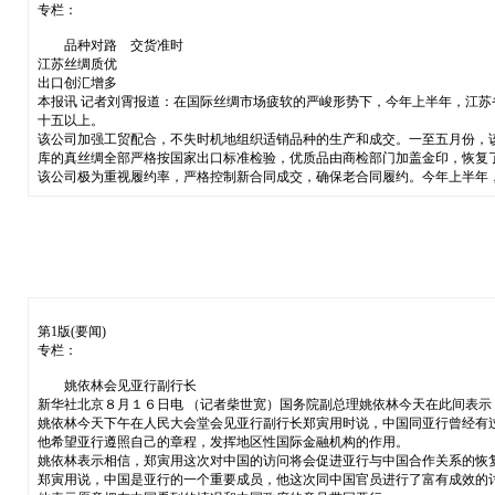
专栏：
品种对路 交货准时
江苏丝绸质优
出口创汇增多
本报讯 记者刘霄报道：在国际丝绸市场疲软的严峻形势下，今年上半年，江
十五以上。
该公司加强工贸配合，不失时机地组织适销品种的生产和成交。一至五月份，
库的真丝绸全部严格按国家出口标准检验，优质品由商检部门加盖金印，恢复了
该公司极为重视履约率，严格控制新合同成交，确保老合同履约。今年上半年
第1版(要闻)
专栏：
姚依林会见亚行副行长
新华社北京８月１６日电 （记者柴世宽）国务院副总理姚依林今天在此间表
姚依林今天下午在人民大会堂会见亚行副行长郑寅用时说，中国同亚行曾经有
他希望亚行遵照自己的章程，发挥地区性国际金融机构的作用。
姚依林表示相信，郑寅用这次对中国的访问将会促进亚行与中国合作关系的恢
郑寅用说，中国是亚行的一个重要成员，他这次同中国官员进行了富有成效的