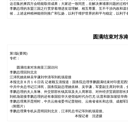
达召集的柬四方会晤能取得成果；大家还一致同意，在解决柬埔寨问题的过程
李鹏总理的东盟三国之行贯穿着增进友谊理解、相互尊重、互不干涉内政和谋
候，上述这种精神能得到推广和弘扬，以利于维护世界的和平与稳定，以利于
圆满结束对东南
第1版(要闻)
专栏：
圆满结束对东南亚三国访问
李鹏总理回到北京
江泽民姚依林吴学谦刘华清等到机场迎接
本报北京８月１６日讯 记者顾玉清报道：国务院总理李鹏圆满结束对印度尼
中共中央总书记江泽民，国务院副总理姚依林、吴学谦，军委副主席刘华清，
李鹏总理的夫人朱琳、外交部部长钱其琛及夫人周寒琼、对外经济贸易部部长
到机场迎接李鹏总理的还有泰国驻华大使馆临时代办巴尤·比普和新加坡驻华商
李鹏总理离开昆明时，中共云南省委书记普朝柱、云南省省长和志强、成都军
（附图片）
李鹏总理乘专机从昆明回到北京，江泽民总书记等到机场迎接。
本报记者 沈进摄