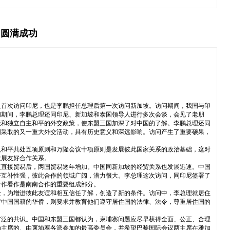
国圆满成功
人首次访问印尼，也是李鹏担任总理后第一次访问新加坡。访问期间，我国与印
问期间，李鹏总理还同印尼、新加坡和泰国领导人进行多次会谈，会见了老朋
策和独立自主和平的外交政策，使东盟三国加深了对中国的了解。李鹏总理还同
国采取的又一重大外交活动，具有历史意义和深远影响。访问产生了重要硕果，
认和平共处五项原则和万隆会议十项原则是发展彼此国家关系的政治基础，这对
发展友好合作关系。
复直接贸易后，两国贸易逐年增加。中国同新加坡的经贸关系也发展迅速。中国
济互补性强，彼此合作的领域广阔，潜力很大。李总理这次访问，同印尼签署了
合作看作是南南合作的重要组成部分。
士，为增进彼此友谊和相互信任了解，创造了新的条件。访问中，李总理就居住
留中国国籍的华侨，则要求并教育他们遵守居住国的法律、法令，尊重居住国的
广泛的共识。中国和东盟三国都认为，柬埔寨问题应尽早获得全面、公正、合理
为主席的、由柬埔寨各派参加的最高委员会，并希望巴黎国际会议两主席在雅加