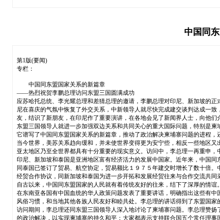
中国同东
第1版(要闻)
专栏：
中国同东盟国家关系的新篇章
——热烈祝贺李鹏总理访问东盟三国圆满成功
应苏哈托总统、李光耀总理和差猜总理的邀请，李鹏总理对印尼、新加坡的正
尼在喜庆的气氛中恢复了外交关系，中新领导人就尽快完成建交谈判达成一致
友，结识了新朋友，在印尼作了重要演讲，在各地会见了新闻界人士，向他们
东盟三国领导人就进一步加强双边关系和共同关心的重大国际问题，特别是柬
它谱写了中国同东盟国家关系的新篇章，推动了政治解决柬埔寨问题的进程，
当今世界，美苏关系趋向缓和，并未使世界变得更为安宁些，相反一些地区又
亚太地区乃至全世界都具有十分重要的现实意义。访问中，李总理一再重申，
印尼、新加坡和泰国是亚洲地区富有经济活力的发展中国家。近年来，中国同
同泰国已签订了贸易、航空协定，贸易额比１９７５年建交时增长了数十倍。
经贸合作协议，同新加坡和泰国为进一步开拓和发展经贸往来与合作交流共同
自古以来，中国同东盟国家的人民就有着传统友好的往来，结下了深厚的情谊
在东南亚各国有中国血统的华人政策问题发表了重要讲话，明确指出这些有中
风俗习惯，和当地其他各族人民友好和睦共处。李总理的讲话得到了东盟国家
访问期间，李总理还同东盟三国领导人深入地讨论了柬埔寨问题。李总理赞扬
的政治解决，以实现柬埔寨的持久和平；大家都表示支持联合国五个常任理事