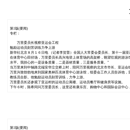
第1版(要闻)
专栏：
万里委员长视察亚运会工程
勉励运动员刻苦训练力争上游
新华社北京８月１６日电 （记者李贺普）全国人大常委会委员长、第十一届
在体育中心田径场，万里委员长高兴地登上体育场的高架桥，眺望壮观的游泳馆
水平。我担心的一是设备质量，二是器材质量，三是服务质量。”
当万里来到中轴路北端安华立交桥上时，陪同万里视察的北京市市长、亚运会组
万里兴致勃勃地来到国家奥林匹克体育中心游泳馆，组委会工作人员告诉他，
教练员合影。他勉励运动员刻苦训练，力争上游。
万里委员长还参观了亚运村的运动员公寓楼、运动员餐厅和健身房等设施。
下午６时，陈希同问万里委员长，这里还有康乐宫、购物中心和国际会议中心
第1版(要闻)