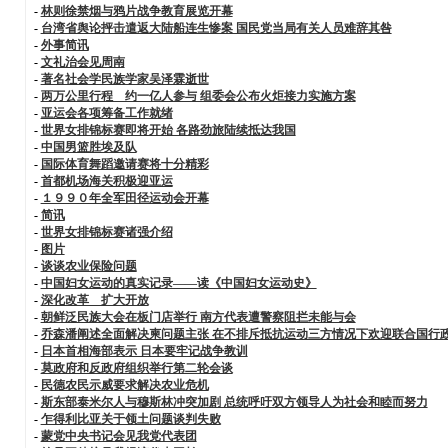
-
林则徐禁烟与鸦片战争教育展览开幕
-
台湾省舆论抨击遣返大陆船连生惨案 国民党当局有关人员难辞其咎
-
外事简讯
-
文礼治会见周南
-
著名社会学民族学家吴泽霖逝世
-
两万公里行程 约一亿人参与 组委会公布火炬接力实施方案
-
亚运会各项筹备工作就绪
-
世界女排锦标赛即将开始 各路劲旅陆续抵达我国
-
中国男篮胜埃及队
-
国际体育舞蹈邀请赛将十分精彩
-
首都机场海关积极迎亚运
-
１９９０年全军田径运动会开幕
-
简讯
-
世界女排锦标赛诸强介绍
-
图片
-
谈谈农业保险问题
-
中国妇女运动的真实记录——读《中国妇女运动史》
-
深化改革 扩大开放
-
朝鲜泛民族大会在板门店举行 南方代表遭警察阻拦未能与会
-
乔森潘阐述全面解决柬问题主张 在不排斥抵抗运动三方情况下欢迎联合国行
-
日本首相海部表示 日本要牢记战争教训
-
莫政府和反政府组织举行第二轮会谈
-
民德农民示威要求解决农业危机
-
斯东部泰米尔人与穆斯林冲突加剧 总统呼吁双方领导人为社会和睦而努力
-
乍得利比亚关于领土问题谈判失败
-
蒙党中央书记会见我党代表团