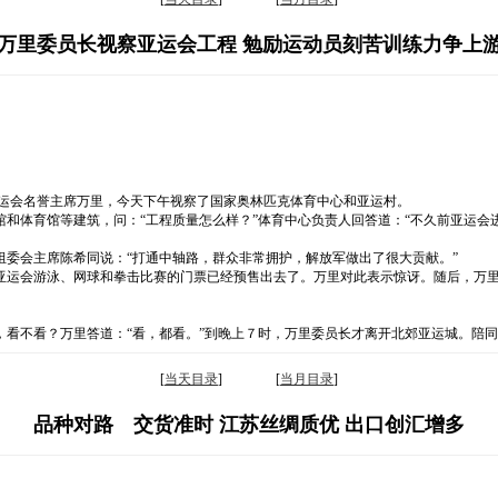
万里委员长视察亚运会工程 勉励运动员刻苦训练力争上
亚运会名誉主席万里，今天下午视察了国家奥林匹克体育中心和亚运村。
和体育馆等建筑，问：“工程质量怎么样？”体育中心负责人回答道：“不久前亚运会
委会主席陈希同说：“打通中轴路，群众非常拥护，解放军做出了很大贡献。”
亚运会游泳、网球和拳击比赛的门票已经预售出去了。万里对此表示惊讶。随后，万
，看不看？万里答道：“看，都看。”到晚上７时，万里委员长才离开北郊亚运城。陪
[
当天目录
] [
当月目录
]
品种对路 交货准时 江苏丝绸质优 出口创汇增多