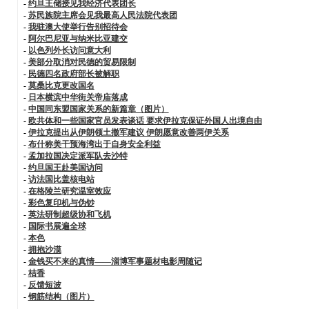
-
约旦王储接见我经济代表团长
-
苏民族院主席会见我最高人民法院代表团
-
我驻澳大使举行告别招待会
-
阿尔巴尼亚与纳米比亚建交
-
以色列外长访问意大利
-
美部分取消对民德的贸易限制
-
民德四名政府部长被解职
-
莫桑比克更改国名
-
日本横滨中华街关帝庙落成
-
中国同东盟国家关系的新篇章（图片）
-
欧共体和一些国家官员发表谈话 要求伊拉克保证外国人出境自由
-
伊拉克提出从伊朗领土撤军建议 伊朗愿意改善两伊关系
-
布什称美干预海湾出于自身安全利益
-
孟加拉国决定派军队去沙特
-
约旦国王赴美国访问
-
访法国比盖核电站
-
在格陵兰研究温室效应
-
彩色复印机与伪钞
-
英法研制超级协和飞机
-
国际书展遍全球
-
本色
-
拥抱沙漠
-
金钱买不来的真情——淄博军事题材电影周随记
-
桔香
-
反馈短波
-
钢筋结构（图片）