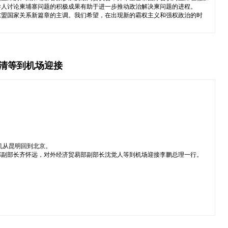
导人讨论柬埔寨问题的积极成果有助于进一步推动政治解决柬问题的进程。
东盟国家关系新篇章的主调。我们希望，在出现新的霸权主义和强权政治的时
华清等到机场迎接
机从昆明回到北京。
部副部长齐怀远，对外经济贸易部副部长沈觉人等到机场迎接李鹏总理一行。