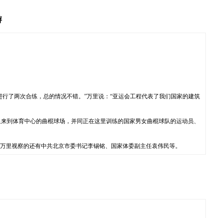
游
进行了两次合练，总的情况不错。”万里说：“亚运会工程代表了我们国家的建筑
里来到体育中心的曲棍球场，并同正在这里训练的国家男女曲棍球队的运动员、
同万里视察的还有中共北京市委书记李锡铭、国家体委副主任袁伟民等。