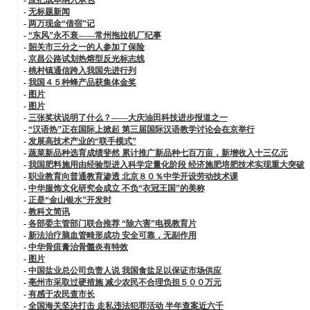
-
无标题新闻
-
两万现金“借宿”记
-
“东风”永不衰——常州拖拉机厂纪事
-
韶关市三分之一的人参加了保险
-
京昌公路试划热熔型反光标志线
-
桃村镇通信跨入我国先进行列
-
我国４５种蜂产品获集体金奖
-
图片
-
图片
-
三张奖状说明了什么？——大庆油田科技进步报道之一
-
“汉语热”正在国际上掀起 第三届国际汉语教学讨论会在京举行
-
发展高技术产业的“联手模式”
-
蔬菜新品种选育成绩斐然 累计推广新品种七百万亩，新增收入十三亿元
-
我国肥料施用由经验型进入科学定量化阶段 经济施肥培肥技术实现重大突破
-
职业教育向普通教育渗透 北京８０％中学开设劳动技术课
-
中华服饰文化研究会成立 不负“衣冠王国”的美称
-
正是“金山银水”开发时
-
教科文简讯
-
各部委主管部门联合推荐 “除六害”电视教育片
-
新法治疗脑血管畸形成功 安全可靠，无副作用
-
中华骨疽膏治骨髓炎有特效
-
图片
-
中国盐业总公司负责人说 我国食盐足以保证市场供应
-
亳州市采取过硬措施 减少农民不合理负担５００万元
-
有感于农民查市长
-
全国海关坚决打击 走私违法犯罪活动 半年查案近六千