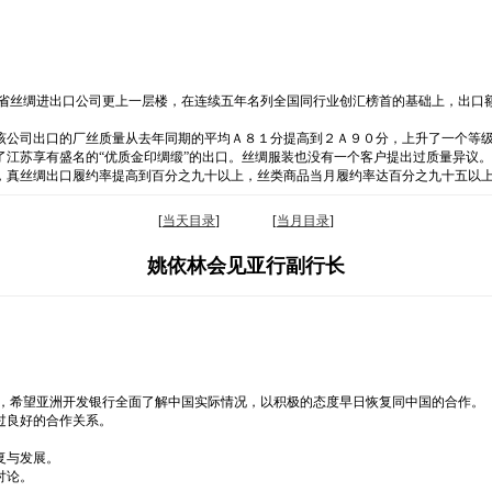
苏省丝绸进出口公司更上一层楼，在连续五年名列全国同行业创汇榜首的基础上，出口
该公司出口的厂丝质量从去年同期的平均Ａ８１分提高到２Ａ９０分，上升了一个等
江苏享有盛名的“优质金印绸缎”的出口。丝绸服装也没有一个客户提出过质量异议。
，真丝绸出口履约率提高到百分之九十以上，丝类商品当月履约率达百分之九十五以
[
当天目录
] [
当月目录
]
姚依林会见亚行副行长
示，希望亚洲开发银行全面了解中国实际情况，以积极的态度早日恢复同中国的合作。
过良好的合作关系。
复与发展。
讨论。