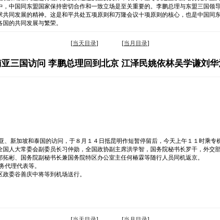
中，中国同东盟国家保持密切合作和一致立场是至关重要的。李鹏总理与东盟三国领
求共同发展的精神。这是和平共处五项原则和万隆会议十项原则的核心，也是中国同
各国的共同发展与繁荣。
[
当天目录
] [
当月目录
]
亚三国访问 李鹏总理回到北京 江泽民姚依林吴学谦刘
西亚、新加坡和泰国的访问，于８月１４日抵昆明作短暂停留后，今天上午１１时乘专
全国人大常委会副委员长习仲勋，全国政协副主席洪学智，国务院秘书长罗干，外交
郑拓彬、国务院副秘书长兼国务院特区办公室主任何椿霖等随行人员同机返京。
务代理代表等。
区政委谷善庆中将等到机场送行。
[
当天目录
] [
当月目录
]