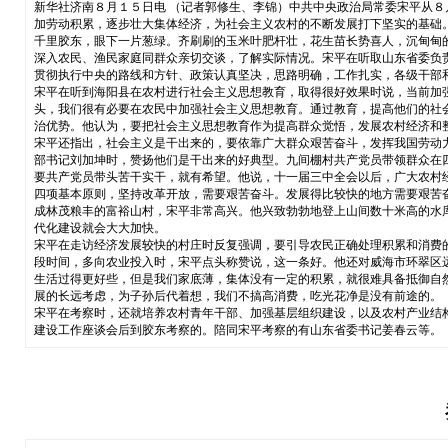
新华社济南８月１５日电 （记者郭修生、李锦）中共中央政治局常委宋平从
加劳动积累，逐步壮大集体经济，为社会主义农村的不断发展打下坚实的基础
千里胶东，眼下一片葱绿。齐刷刷的玉米叶肥杆壮，花生苗长势喜人，沉甸甸
深入农民、渔民家庭同群众亲切交谈，了解实际情况。宋平在听取山东省委负
贯彻执行中央的路线和方针、政策认真坚决，思路明确，工作扎实，各级干部
宋平在听到海阳县在农村进行社会主义思想教育，取得很好效果时说，当前加
头，我们很有必要在农民中加强社会主义思想教育。通过教育，提高他们的社
治优势。他认为，要把社会主义思想教育作为提高群众觉悟，发展农村经济和
宋平还指出，社会主义是干出来的，要依靠广大群众艰苦奋斗，发挥我国劳动
部书记刘加坤时，赞扬他们是干出来的好典型。九间棚村共产党员带领群众在
要共产党员带头苦干实干，就有希望。他说，十一届三中全会以后，广大农村
四项基本原则，坚持改革开放，需要艰苦奋斗。发展得比较快的地方需要艰苦
成林茂粮丰的富裕山村，宋平非常高兴。他兴致勃勃地登上山间数十米高的水
代化建设就会大大加快。
宋平在走访经济发展较快的村庄时反复强调，要引导农民正确处理积累和消费
段时间，多向农业投入时，宋平点头称赞说，这一条好。他还对威海市环翠区
生活过得更好些，但是我们家底薄，集体没有一定的积累，就很难具备抵御自
展的长远考虑，为子孙后代着想，我们不搞高消费，吃光花净是没有前途的。
宋平在考察时，还就培养农村青年干部、加强基层组织建设，以及农村产业结
建设工作座谈会后到胶东考察的。陪同宋平考察的有山东省委书记姜春云等。