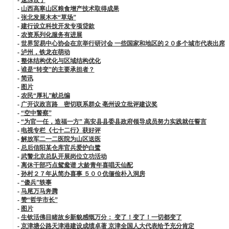
-
山西高寒山区粮食增产技术取得成果
-
张北发展木本“草场”
-
建行设立科技开发专项贷款
-
农资系列化服务有进展
-
世界贸易中心协会在京举行研讨会 一些国家和地区的２０多个城市代表出席
-
泸州，铁龙在萌动
-
整体结构优化与区域结构优化
-
谁是“转变”的主要承担者？
-
简讯
-
图片
-
农民“厚礼”献总编
-
广开议政言路 密切联系群众 亳州设立批评建议奖
-
“空中警察”
-
“为官一任，造福一方” 高安县县委县政府领导成员努力实践就任誓言
-
电视专栏《七十二行》获好评
-
解放军二一二医院为山区送医
-
总后信阳某仓库官兵爱护白鹭
-
武警北京总队开展岗位立功活动
-
离休干部巧点鸳鸯谱 大龄青年喜唱天仙配
-
孙村２７年从简办喜事 ５００伉俪俭朴入洞房
-
“傻兵”轶事
-
马尾万马奔腾
-
赞“哲学市长”
-
图片
-
生钦活佛目睹故乡新貌感慨万分： 变了！变了！一切都变了
-
京津塘公路天津港建设成绩卓著 京津全国人大代表给予充分肯定