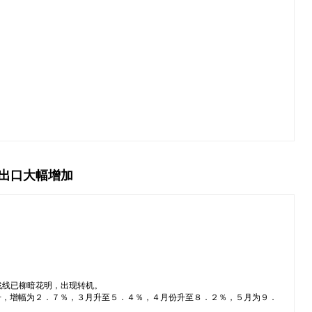
 出口大幅增加
战线已柳暗花明，出现转机。
升，增幅为２．７％，３月升至５．４％，４月份升至８．２％，５月为９．