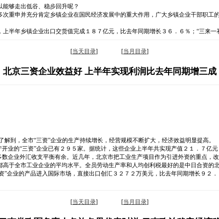
以能够走出低谷、稳步回升呢？
多次重申并充分肯定乡镇企业在国民经济发展中的重大作用，广大乡镇企业干部职工
，上半年乡镇企业出口交货值完成１８７亿元，比去年同期增长３６．６％；“三来一
[
当天目录
] [
当月目录
]
北京三资企业效益好 上半年实现利润比去年同期增三成
了解到，全市“三资”企业的生产持续增长，经营规模不断扩大，经济效益明显提高。
产开业的“三资”企业已有２９５家。据统计，这些企业上半年共实现产值２１．７亿
多数企业外汇收支平衡有余。近几年，北京市把工业生产项目作为引进外资的重点，改
都高于全市工业企业的平均水平。全员劳动生产率和人均创利税最好的是中日合资的北
三资”企业的产品进入国际市场，直接出口创汇３２７２万美元，比去年同期增长９２．
[
当天目录
] [
当月目录
]