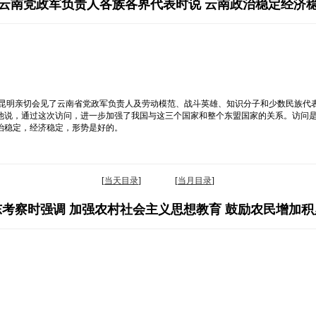
云南党政军负责人各族各界代表时说 云南政治稳定经济
在昆明亲切会见了云南省党政军负责人及劳动模范、战斗英雄、知识分子和少数民族代
他说，通过这次访问，进一步加强了我国与这三个国家和整个东盟国家的关系。访问
治稳定，经济稳定，形势是好的。
[
当天目录
] [
当月目录
]
考察时强调 加强农村社会主义思想教育 鼓励农民增加