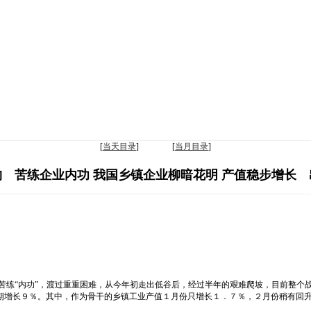
[
当天目录
] [
当月目录
]
 苦练企业内功 我国乡镇企业柳暗花明 产值稳步增长
苦练“内功”，渡过重重困难，从今年初走出低谷后，经过半年的艰难爬坡，目前整个
期增长９％。其中，作为骨干的乡镇工业产值１月份只增长１．７％，２月份稍有回