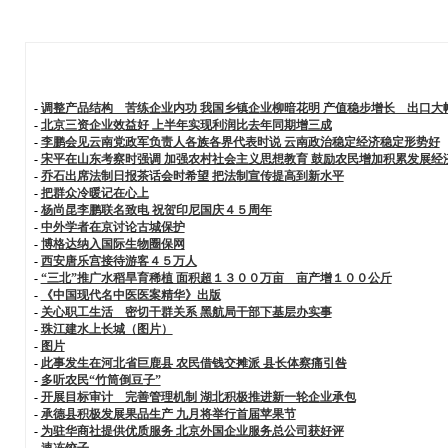
-
调整产品结构 苦练企业内功 我国乡镇企业柳暗花明 产值稳步增长 出口大
-
北京三资企业效益好 上半年实现利润比去年同期增三成
-
李鹏会见云南党政军负责人各族各界代表时说 云南政治稳定经济稳定形势好
-
宋平在山东考察时强调 加强农村社会主义思想教育 鼓励农民增加积累发展经
-
乔石出席法制日报茶话会时希望 把法制宣传提高到新水平
-
把群众冷暖记在心上
-
杨尚昆李鹏联名致电 祝贺印尼国庆４５周年
-
中外学者在京讨论古城保护
-
博格达纳入国际生物圈保网
-
西安唐乐宫接待游客４５万人
-
“三北”推广水稻旱育稀植 面积超１３００万亩 亩产增１００公斤
-
《中国现代名中医医案精华》出版
-
关心职工生活 密切干群关系 黑航局干部下基层办实事
-
珠江建水上长城（图片）
-
图片
-
此事发生在河北省巨鹿县 农民借钱交摊派 县长体察痛引咎
-
多听农民“竹筒倒豆子”
-
开展目标审计 完善管理机制 湖北积极推进新一轮企业承包
-
承德县积极发展果品生产 九月将举行首届苹果节
-
为驻华商社提供优质服务 北京外国企业服务总公司获好评
-
速冻饺子