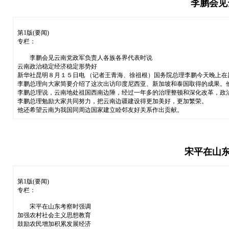
李鹏会见
第1版(要闻)
专栏：
李鹏会见云南党政军负责人各族各界代表时说
云南政治稳定经济稳定形势好
新华社昆明８月１５日电 （记者王青海、徐祖根）国务院总理李鹏今天晚上
李鹏总理向大家简要介绍了这次出访印度尼西亚、新加坡和泰国取得的成果。
李鹏总理说，云南地处祖国西南边陲，经过一年多的治理整顿和深化改革，政
李鹏总理勉励大家共同努力，把云南边疆建设得更加美好，更加繁荣。
他还希望云南为我国同周边国家建立睦邻友好关系作出贡献。
宋平在山东
第1版(要闻)
专栏：
宋平在山东考察时强调
加强农村社会主义思想教育
鼓励农民增加积累发展经济