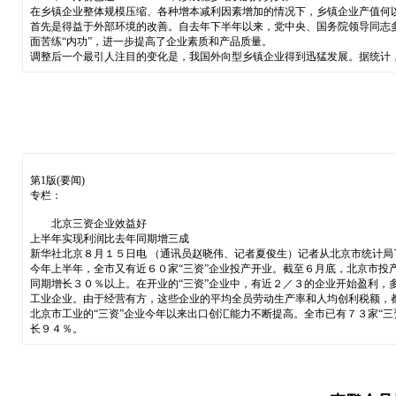
在乡镇企业整体规模压缩、各种增本减利因素增加的情况下，乡镇企业产值何
首先是得益于外部环境的改善。自去年下半年以来，党中央、国务院领导同志
面苦练“内功”，进一步提高了企业素质和产品质量。
调整后一个最引人注目的变化是，我国外向型乡镇企业得到迅猛发展。据统计
第1版(要闻)
专栏：
北京三资企业效益好
上半年实现利润比去年同期增三成
新华社北京８月１５日电 （通讯员赵晓伟、记者夏俊生）记者从北京市统计局
今年上半年，全市又有近６０家“三资”企业投产开业。截至６月底，北京市投
同期增长３０％以上。在开业的“三资”企业中，有近２／３的企业开始盈利，
工业企业。由于经营有方，这些企业的平均全员劳动生产率和人均创利税额，
北京市工业的“三资”企业今年以来出口创汇能力不断提高。全市已有７３家“
长９４％。