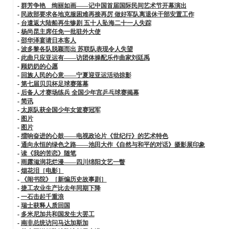
-
群芳争艳 绚丽如画——记中国首届国际民间艺术节开幕演出
-
民政部要求各地克服困难再接再厉 做好军队离退休干部安置工作
-
台遣返大陆船再生惨剧 五十人坠海二十一人失踪
-
杨尚昆主席任免一批驻外大使
-
邵华泽宴请日本客人
-
波多黎各队脱颖而出 苏联队表现令人失望
-
此曲只应亚运有——访团体操配乐作曲家刘廷禹
-
顾奶奶的心愿
-
回族人民的心意——宁夏迎亚运活动掠影
-
第七届贝贝杯足球赛落幕
-
后备人才赛场练兵 全国少年宫乒乓球赛揭幕
-
简讯
-
太原队获全国少年女篮赛冠军
-
图片
-
图片
-
擂响奋进的心鼓——电视政论片《世纪行》的艺术特色
-
通向永恒的绿色之路——池田大作《自然与和平的对话》摄影展印象
-
读《我的苦恋》随笔
-
雨露滋润花烂漫——四川绵阳文艺一瞥
-
烟花泪［电影］
-
《闹书院》［新编历史故事剧］
-
捷工农业生产比去年同期下降
-
一石击起千重浪
-
瑞士获释人质回国
-
多米尼加共和国发生大罢工
-
南非总统访问马达加斯加