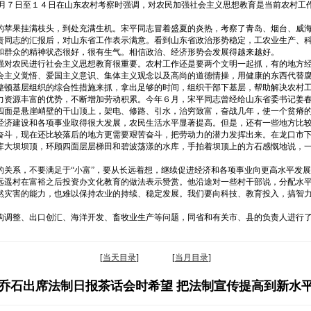
８月７日至１４日在山东农村考察时强调，对农民加强社会主义思想教育是当前农村工
。
的苹果挂满枝头，到处充满生机。宋平同志冒着盛夏的炎热，考察了青岛、烟台、威
责同志的汇报后，对山东省工作表示满意。看到山东省政治形势稳定，工农业生产、
和群众的精神状态很好，很有生气。相信政治、经济形势会发展得越来越好。
强对农民进行社会主义思想教育很重要。农村工作还是要两个文明一起抓，有的地方
会主义觉悟、爱国主义意识、集体主义观念以及高尚的道德情操，用健康的东西代替
整顿基层组织的综合性措施来抓，拿出足够的时间，组织干部下基层，帮助解决农村
力资源丰富的优势，不断增加劳动积累。今年６月，宋平同志曾经给山东省委书记姜
四面是悬崖峭壁的干山顶上，架电、修路、引水，治穷致富，奋战几年，使一个贫瘠
经济建设和各项事业取得很大发展，农民生活水平显著提高。但是，还有一些地方比
奋斗，现在还比较落后的地方更需要艰苦奋斗，把劳动力的潜力发挥出来。在龙口市
库大坝坝顶，环顾四面层层梯田和碧波荡漾的水库，手拍着坝顶上的方石感慨地说，
的关系，不要满足于“小富”，要从长远着想，继续促进经济和各项事业向更高水平发
远遥村在富裕之后投资办文化教育的做法表示赞赏。他沿途对一些村干部说，分配水
然灾害的能力，也难以保持农业的持续、稳定发展。我们要向科技、教育投入，搞智
构调整、出口创汇、海洋开发、畜牧业生产等问题，同省和有关市、县的负责人进行
[
当天目录
] [
当月目录
]
乔石出席法制日报茶话会时希望 把法制宣传提高到新水