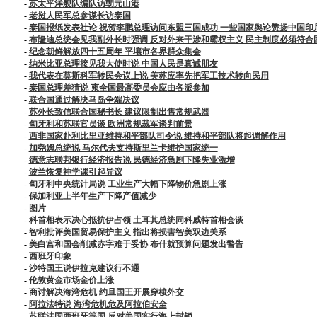
-
苏太平洋舰队编队访朝元山港
-
老挝人民军总参谋长访泰国
-
泰国报纸发表社论 祝贺李鹏总理访问东盟三国成功 一些国家舆论赞扬中国印
-
布隆迪总统会见我副外长时强调 反对外来干涉和霸权主义 民主制度必须符合
-
纪念朝鲜解放四十五周年 平壤市各界群众集会
-
纳米比亚总理接见我大使时说 中国人民是真诚朋友
-
我代表在莫斯科军转民会议上说 美苏应率先把军工技术转向民用
-
泰国总理差猜说 柬全国最高委员会应由各派参加
-
联合国通过解决马岛争端决议
-
苏外长致信联合国秘书长 建议限制出售常规武器
-
匈牙利和苏联官员谈 欧洲常规裁军谈判前景
-
西非国家赴利比里亚维持和平部队司令说 维持和平部队将起调解作用
-
加尧姆总统说 马尔代夫支持斯里兰卡维护国家统一
-
德意志联邦银行经济报告说 民德经济急剧下降失业激增
-
波兰恢复神学课引起异议
-
匈牙利中央统计局说 工业生产大幅下降物价急剧上涨
-
保加利亚上半年生产下降产值减少
-
图片
-
科首相表示决心抵抗伊占领 土耳其总统同科威特首相会谈
-
智利批评美国贸易保护主义 指出将损害智美双边关系
-
美白宫和国会削减赤字难于妥协 布什就预算问题发出警告
-
西班牙印象
-
沙特国王说伊拉克建议行不通
-
伦敦黄金市场金价上涨
-
商讨解决海湾危机 约旦国王开展穿梭外交
-
阿拉法特说 海湾危机危及阿拉伯安全
-
苏联法国西班牙等国 反对美国实行海上封锁