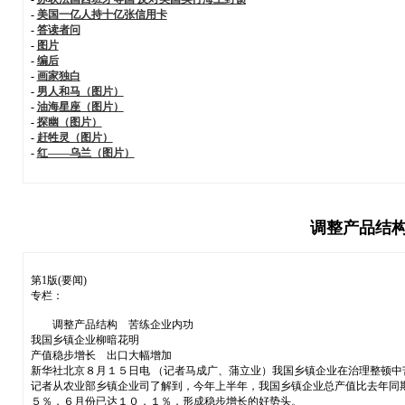
-
美国一亿人持十亿张信用卡
-
答读者问
-
图片
-
编后
-
画家独白
-
男人和马（图片）
-
油海星座（图片）
-
探幽（图片）
-
赶牲灵（图片）
-
红——乌兰（图片）
调整产品结构
第1版(要闻)
专栏：
调整产品结构 苦练企业内功
我国乡镇企业柳暗花明
产值稳步增长 出口大幅增加
新华社北京８月１５日电 （记者马成广、蒲立业）我国乡镇企业在治理整顿中
记者从农业部乡镇企业司了解到，今年上半年，我国乡镇企业总产值比去年同
５％，６月份已达１０．１％，形成稳步增长的好势头。