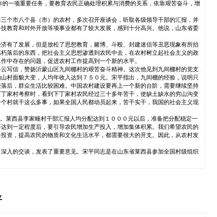
作的一项重要任务，要教育农民正确处理积累与消费的关系，依靠艰苦奋斗，增
海三个市八个县（市）的农村，多次召开座谈会，听取各级领导干部的汇报，并
科技教育和对外开放等项事业都有了较大发展，感到十分高兴。他说，山东省委
经济有了发展，但是放松了思想教育，赌博、斗殴、封建迷信等丑恶现象有所抬
腐朽落后的东西，把社会主义思想渗透到农民中去，在农村树立起社会主义的政
工作中存在的问题，促进农村工作提高到一个新的水平。
春云写信，赞扬沂蒙山区九间棚村的艰苦奋斗精神。这次他见到九间棚村的党支
的山村面貌大变，人均年收入达到７５０元。宋平指出，九间棚的经验，说明只
较落后，群众生活比较困难。中国农村建设要再上一个新的台阶，需要继续坚持
下丁家村考察时，看到下丁家村农民经过三十多年苦干，使缺土缺水的穷山沟变
一个村就干这么多事，如果全国人民都动员起来，苦干实干，我国的社会主义现
展。莱西县李家疃村干部汇报人均分配达到１０００元以后，准备把分配稳定一
平达到一定程度后，要引导农民增加生产投入，增加集体积累。我们希望农民的
力投资，提高农民的物质和文化生活水平，都需要很大的开支。因此，从农村发
了深入的交谈，发表了重要意见。宋平同志是在山东省莱西县参加全国村级组织
平