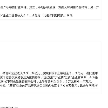
的生产积极性日益高涨。其次，各地乡镇企业一方面及时调整产品结构，另一方
补”企业工缴费收入２４．４亿元，比去年同期增长１９％。
元，销售和营业收入２３．８亿元，实现利润和上缴税金３．２亿元，都比去年
变了过去以旅游饭店为主的格局。现已投产开业的“三资”企业有６８．８％是
京·松下彩色显像管有限公司，上半年分别为２３．５万元和６．７万元。
４％。“三资”企业的产品替代进口在国内收汇６７００万美元，比去年同期增