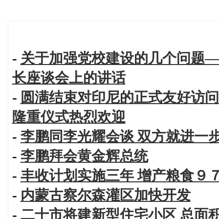
-
关于加强党校建设的几个问题—
长座谈会上的讲话
-
圆满结束对印尼的正式友好访问
隆重仪式热烈欢迎
-
李鹏同李光耀会谈 双方就进一
-
李鹏拜会黄金辉总统
-
丰收计划实施三年 增产粮食９
-
内蒙古察尔森灌区加快开发
-
二十市将建新型住宅小区 总面