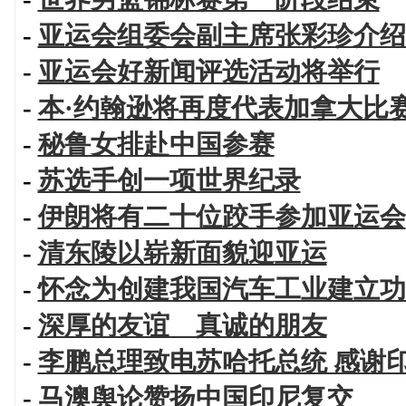
-
亚运会组委会副主席张彩珍介绍
-
亚运会好新闻评选活动将举行
-
本·约翰逊将再度代表加拿大比
-
秘鲁女排赴中国参赛
-
苏选手创一项世界纪录
-
伊朗将有二十位跤手参加亚运会
-
清东陵以崭新面貌迎亚运
-
怀念为创建我国汽车工业建立功
-
深厚的友谊 真诚的朋友
-
李鹏总理致电苏哈托总统 感谢
-
马澳舆论赞扬中国印尼复交