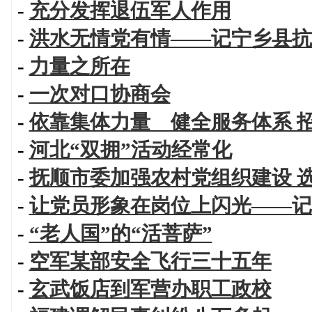
-
充分发挥退伍军人作用
-
洪水无情党有情——记宁乡县抗
-
力量之所在
-
一次对口协商会
-
依靠集体力量 健全服务体系 
-
河北“双拥”活动经常化
-
抚顺市委加强农村党组织建设 
-
让党员形象在岗位上闪光——记
-
“老人国”的“活菩萨”
-
空军某部安全飞行三十五年
-
玄武饭店到军营办职工政校