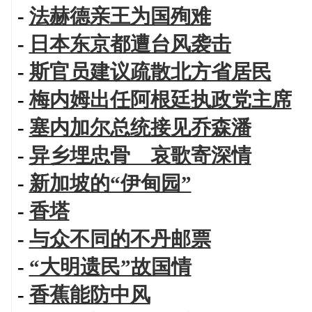
-
法赫德亲王为国殉难
-
日本东京都遭台风袭击
-
斯官员建议疏散北方省居民
-
梅内姆出任阿根廷执政党主席
-
塞内加尔总统接见乔森潘
-
异乡埋忠骨 哀歌寄深情
-
新加坡的“伊甸园”
-
香塔
-
与众不同的不丹邮票
-
“大明遗民”故国情
-
香蕉能防中风