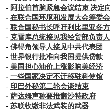
-
阿拉伯首脑紧急会议结束 决定
-
在联合国环境和发展大会筹委会
-
联合国秘书长呼吁利比里亚各方
-
克雷库总统接见我经贸部负责人
-
佛得角领导人接见中共代表团
-
世界银行批准向我国提供贷款
-
美国担心油价上涨影响美经济
-
一些国家决定不迁移驻科使馆
-
印巴外秘第二轮会谈结束
-
萨达姆声称要推翻沙特政府
-
苏联收缴非法武装的武器