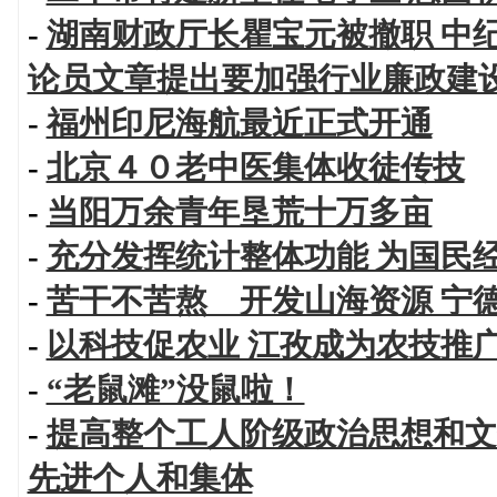
-
湖南财政厅长瞿宝元被撤职 中
论员文章提出要加强行业廉政建
-
福州印尼海航最近正式开通
-
北京４０老中医集体收徒传技
-
当阳万余青年垦荒十万多亩
-
充分发挥统计整体功能 为国民
-
苦干不苦熬 开发山海资源 宁
-
以科技促农业 江孜成为农技推
-
“老鼠滩”没鼠啦！
-
提高整个工人阶级政治思想和文
先进个人和集体