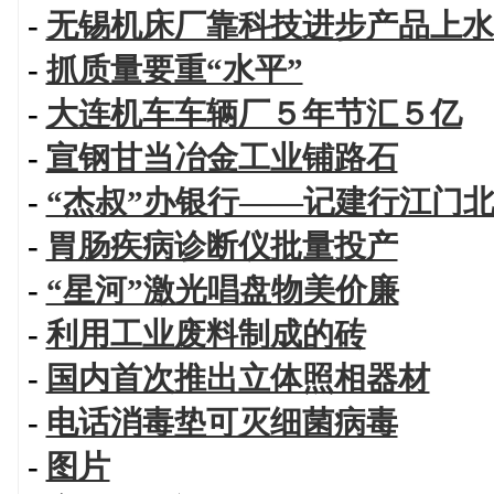
-
无锡机床厂靠科技进步产品上水
-
抓质量要重“水平”
-
大连机车车辆厂５年节汇５亿
-
宣钢甘当冶金工业铺路石
-
“杰叔”办银行——记建行江门
-
胃肠疾病诊断仪批量投产
-
“星河”激光唱盘物美价廉
-
利用工业废料制成的砖
-
国内首次推出立体照相器材
-
电话消毒垫可灭细菌病毒
-
图片