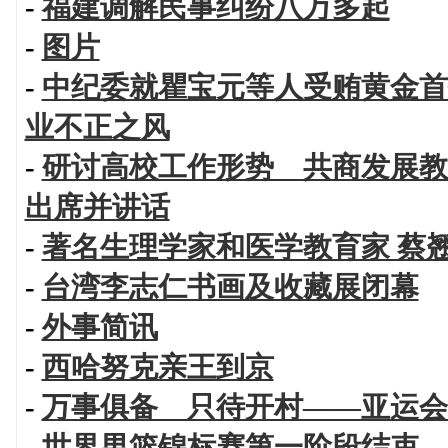
-
福建调解民事纠纷八万多起
-
图片
-
中纪委就瞿宝元等人受贿黄金首
业不正之风
-
研讨高校工作形势 共商发展教
出席并讲话
-
著名生理学家和医学教育家 蔡
-
台湾李志仁书画及收藏展闭幕
-
外事简讯
-
西哈努克亲王到京
-
万事俱备 只待开村——亚运会
-
世界男篮锦标赛第一阶段结束