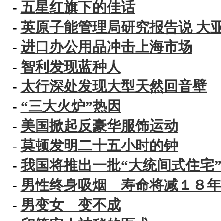
-
五星红旗下的佳话
-
英原子能管理局研究报告说 大
-
进口办公用品冲击上海市场
-
智利发现蓝种人
-
太行深处发现大型天然回音壁
-
“三大火炉”热因
-
美国掀起反豪华服饰运动
-
莫顿发明二十五小时的钟
-
我国将推出一批“大统间式住宅
-
男性终身吸烟 寿命将减１８年
-
男变女 变不成