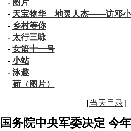
-
图片
-
天宝物华 地灵人杰——访邓小
-
乡村等你
-
太行三咏
-
女篮十一号
-
小站
-
泳趣
-
荷（图片）
[
当天目录
国务院中央军委决定 今