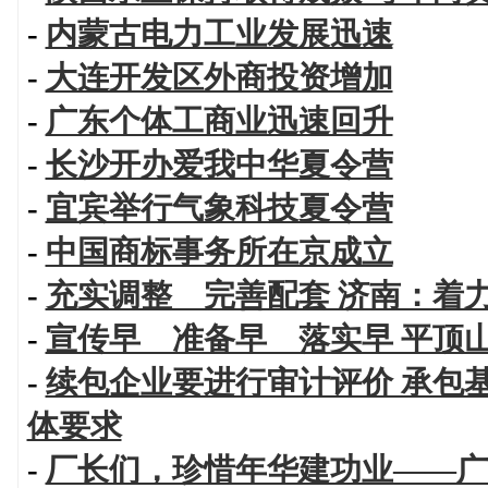
-
内蒙古电力工业发展迅速
-
大连开发区外商投资增加
-
广东个体工商业迅速回升
-
长沙开办爱我中华夏令营
-
宜宾举行气象科技夏令营
-
中国商标事务所在京成立
-
充实调整 完善配套 济南：着
-
宣传早 准备早 落实早 平顶
-
续包企业要进行审计评价 承包
体要求
-
厂长们，珍惜年华建功业——广