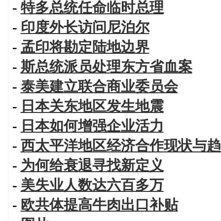
-
特多总统任命临时总理
-
印度外长访问尼泊尔
-
孟印将勘定陆地边界
-
斯总统派员处理东方省血案
-
泰美建立联合商业委员会
-
日本关东地区发生地震
-
日本如何增强企业活力
-
西太平洋地区经济合作现状与趋
-
为何给衰退寻找新定义
-
美失业人数达六百多万
-
欧共体提高牛肉出口补贴