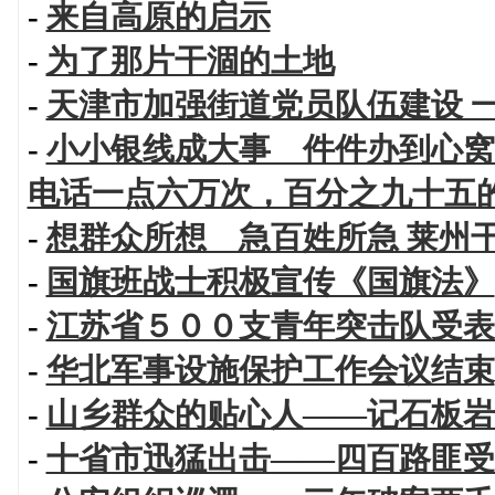
-
来自高原的启示
-
为了那片干涸的土地
-
天津市加强街道党员队伍建设 
-
小小银线成大事 件件办到心窝
电话一点六万次，百分之九十五
-
想群众所想 急百姓所急 莱州
-
国旗班战士积极宣传《国旗法》
-
江苏省５００支青年突击队受表
-
华北军事设施保护工作会议结束
-
山乡群众的贴心人——记石板岩
-
十省市迅猛出击——四百路匪受