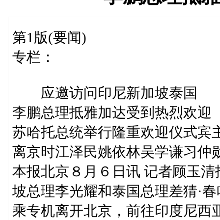
第1版(要闻)
专栏：
应邀访问印尼新加坡泰国
李鹏总理抵雅加达受到热烈欢迎
苏哈托总统举行隆重欢迎仪式宾
离京时江泽民姚依林吴学谦习仲
本报北京８月６日讯 记者顾玉
坡总理李光耀和泰国总理差猜·
乘专机离开北京，前往印度尼西