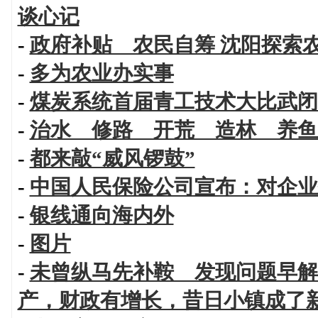
谈心记
-
政府补贴 农民自筹 沈阳探索
-
多为农业办实事
-
煤炭系统首届青工技术大比武闭
-
治水 修路 开荒 造林 养鱼
-
都来敲“威风锣鼓”
-
中国人民保险公司宣布：对企业
-
银线通向海内外
-
图片
-
未曾纵马先补鞍 发现问题早解
产，财政有增长，昔日小镇成了