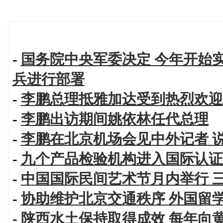
-
国务院中央军委决定 今年开始
兵进行部署
-
李鹏总理抵雅加达受到热烈欢迎
-
李鹏出访期间姚依林任代总理
-
李鹏在北京机场会见中外记者 
-
九个产品检验机构进入国际认证
-
中国国际民间艺术节月内举行 
-
协助维护北京交通秩序 外国留
-
陕西水土保持取得成效 每年向