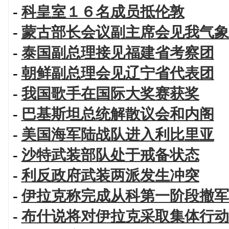
-
科皇室１６名成员抵伦敦
-
蒙古部长会议副主席会见我气象
-
泰国副总理接见福建省考察团
-
朝鲜副总理会见辽宁省代表团
-
我国歌手在国际大奖赛获奖
-
巴基斯坦总统解散议会和内阁
-
美国海军陆战队进入利比里亚
-
沙特武装部队处于戒备状态
-
利反政府武装两派发生冲突
-
伊拉克称完成从科第一阶段撤军
-
布什说将对伊拉克采取集体行动