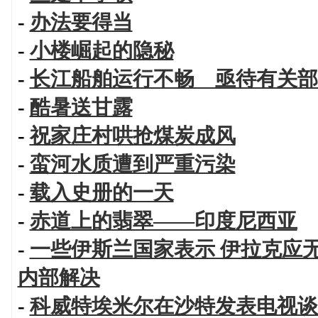
-
办法要得当
-
小楼崛起的隐秘
-
长江船舶运行不畅 亟待有关部
-
酷暑送甘露
-
祝家庄村哄抢煤炭成风
-
蛮河水质遭到严重污染
-
载入史册的一天
-
赤道上的翡翠——印度尼西亚
-
一些伊斯兰国家表示 伊拉克应
内部解决
-
科威特埃米尔在沙特发表电视谈