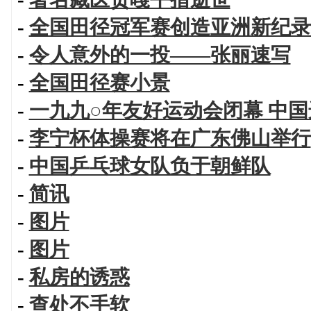
-
全国田径冠军赛创造亚洲新纪录
-
令人意外的一投——张丽速写
-
全国田径赛小景
-
一九九○年友好运动会闭幕 中
-
李宁杯体操赛将在广东佛山举行
-
中国乒乓球女队负于朝鲜队
-
简讯
-
图片
-
图片
-
私房的诱惑
-
查处不手软