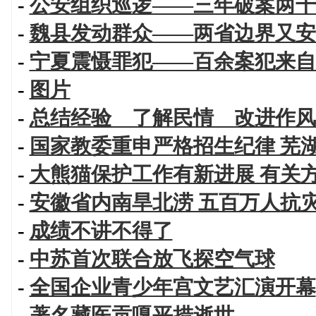
-
公安组织巡逻——三年破案两千
-
魏县发动群众——两省边界又安
-
宁夏震慑罪犯——百余案犯来自
-
图片
-
总结经验 了解民情 改进作风
-
国家教委重申严格招生纪律 芜
-
大熊猫保护工作有新进展 有关
-
安徽省内南旱北涝 五百万人抗
-
成绩不讲不得了
-
中苏首次联合放飞探空气球
-
全国企业青少年宫文艺汇演开幕
-
著名藏医贡嘎平措逝世