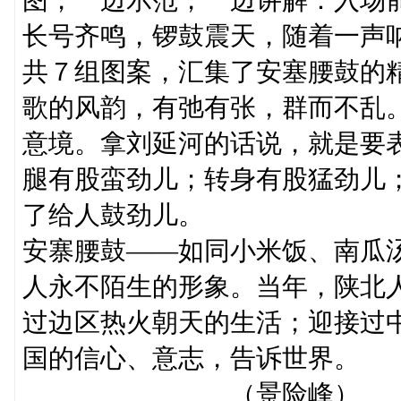
长号齐鸣，锣鼓震天，随着一声
共７组图案，汇集了安塞腰鼓的
歌的风韵，有弛有张，群而不乱
意境。拿刘延河的话说，就是要表
腿有股蛮劲儿；转身有股猛劲儿
了给人鼓劲儿。
安寨腰鼓——如同小米饭、南瓜
人永不陌生的形象。当年，陕北
过边区热火朝天的生活；迎接过
国的信心、意志
（景险峰）