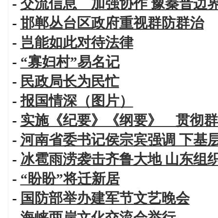
-
交流信息 加强协作 豫秦晋边
-
邯郸丛台区政府重视群防群治
-
岂能如此对待法律
-
“寡妇村”易名记
-
民政局长为民忙
-
报国情深（图片）
-
实施《纪要》《纲要》 贯彻群
-
河南省委书记侯宗宾强调 下基
-
冰雹雨涝袭击齐鲁大地 山东组
-
“盼盼”将迁新居
-
国防部举办建军节文艺晚会
-
海峡两岸文化交流会举行