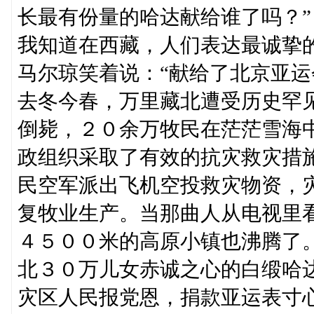
长最有份量的哈达献给谁了吗？”
我知道在西藏，人们表达最诚挚
马尔琼笑着说：“献给了北京亚运
去冬今春，万里藏北遭受历史罕
倒毙，２０余万牧民在茫茫雪海
政组织采取了有效的抗灾救灾措
民空军派出飞机空投救灾物资，
复牧业生产。当那曲人从电视里
４５００米的高原小镇也沸腾了
北３０万儿女赤诚之心的白缎哈
灾区人民报党恩，捐款亚运表寸