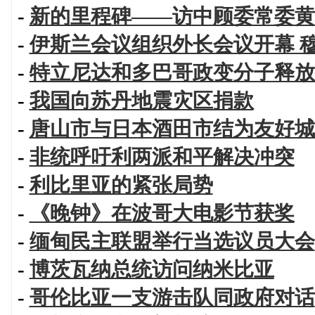
-
新的里程碑——访中顾委常委黄
-
伊斯兰会议组织外长会议开幕 
-
特立尼达和多巴哥政变分子释放
-
我国向苏丹地震灾区捐款
-
唐山市与日本酒田市结为友好城
-
非统呼吁利两派和平解决冲突
-
利比里亚的紧张局势
-
《晚钟》在波哥大电影节获奖
-
缅甸民主联盟举行当选议员大会
-
博茨瓦纳总统访问纳米比亚
-
哥伦比亚一支游击队同政府对话