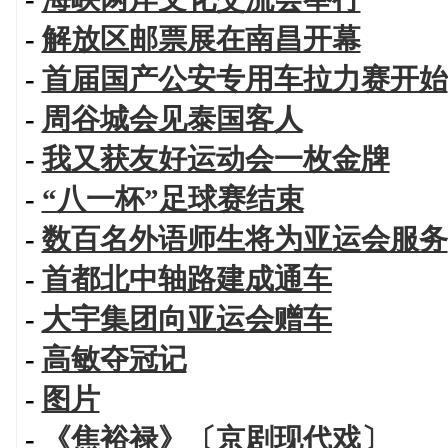
-
解放区邮票展在南昌开幕
-
首届国产公安专用车拉力赛开始
-
周谷城会见泰国客人
-
我又获友好运动会一枚金牌
-
“八一杯”足球赛结束
-
数百名外语师生将为亚运会服务
-
首都北中轴路建成通车
-
大宇集团向亚运会赠车
-
高敏夺冠记
-
图片
-
《焦裕禄》〔京剧现代戏〕