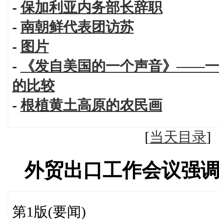
-
保加利亚内务部长辞职
-
南朝鲜代表团访苏
-
图片
-
《发自美国的一个声音》——一
的比较
-
根植黄土高原的农民画
[
当天目录
外贸出口工作会议强
第1版(要闻)