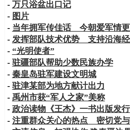
-
万只浴盆出口记
-
图片
-
当年拥军传佳话 今朝爱军情更
-
发挥部队技术优势 支持沿海经
-
“光明使者”
-
驻疆部队帮助少数民族办学
-
秦皇岛驻军建设文明城
-
驻津某部为地方献计出力
-
禹州市获“军人之家”美称
-
政治读物《王杰》一书出版发行
-
注重群众关心的热点 密切党与