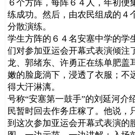
６个方阵，每阵６４人，年初便
练成功。然后，由农民组成的４
分散演练。
学生方阵的６４名安塞中学的学
们对参加亚运会开幕式表演倾注
龙、郭绪东、许勇正在练单肥盖
嫩的脸庞淌下，浸透了衣服；不
得大汗淋漓。
号称“安塞第一鼓手”的刘延河介
民暂时回去作务庄稼了。他说，
到这次参加亚运会开幕式表演的
图，一边示范，一边讲解：入场