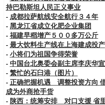
持巴勒斯坦人民正义事业
-
成都拉萨航线安全航行３４年
-
黑龙江省成立化肥企业集团
-
福建早稻增产５００多万公斤
-
最大饮料生产线在上海建成投产
-
小将们为祖国争得荣誉
-
中国台北奥委会副主席李庆华宣
-
繁忙的石臼港（图片）
-
正确把握机遇 调整投资方向 
成为外商抢手货
-
陕西：统筹安排 对口支援 省