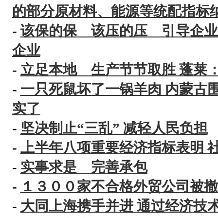
的部分原材料、能源等统配指标
-
该保的保 该压的压 引导企业
企业
-
立足本地 生产节节取胜 蓬莱
-
一只死鼠坏了一锅羊肉 内蒙古
实了
-
坚决制止“三乱” 减轻人民负担
-
上半年八项重要经济指标表明 
-
实事求是 完善承包
-
１３００家不合格外贸公司被撤
-
大同上海携手并进 通过经济技