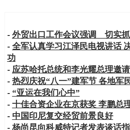
-
外贸出口工作会议强调 切实抓
-
全军认真学习江泽民电视讲话 
功
-
应苏哈托总统和李光耀总理邀请
-
热烈庆祝“八一”建军节 各地军
-
“亚运在我们心中”
-
十佳合资企业在京获奖 李鹏总
-
中国印尼复交经贸前景良好
-
杨尚昆向科威特记者发表谈话指