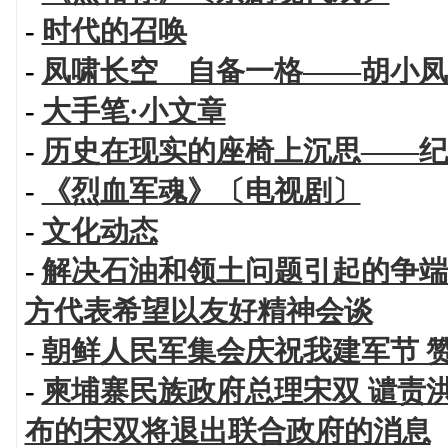
-
时代的召唤
-
凤啸长空 自备一格——胡小凤
-
大手笔·小文章
-
历史在现实的座椅上沉思——纪
-
《烈血军魂》〔电视剧〕
-
文化动态
-
解决石油和领土问题引起的争端
方代表希望以友好精神会谈
-
朝鲜人民军集会庆祝我建军节 
-
柬埔寨民族政府总理宋双 谴责
布的宋双将退出联合政府的消息