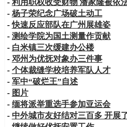
-
利用职权收受财物 潘家隆被依
-
杨子荣纪念广场破土动工
-
快速反应部队在广州展雄姿
-
测绘学院为国土测量作贡献
-
白米镇三次缓建办公楼
-
邓州为优抚对象办三件事
-
个体裁缝学校培养军队人才
-
军中“破烂王”自述
-
图片
-
缅将派举重选手参加亚运会
-
中外城市友好结对三百多 开展
-
继续做好优抚安置工作