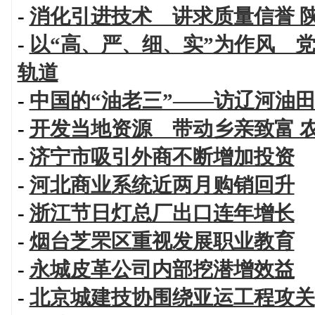
-
消化引进技术 讲求质量信誉 
-
以“高、严、细、实”为作风 
轨道
-
中国的“油老三”——访辽河油
-
开发当地资源 带动乡亲致富 
-
济宁市吸引外商不断增加投资
-
河北商业系统近两月购销回升
-
浙江节日灯总厂出口连年增长
-
烟台芝罘区重视发展职业教育
-
永城皮革公司内部挖潜增效益
-
北京城建技协围绕亚运工程攻关