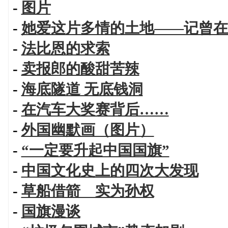
-
图片
-
她爱这片多情的土地——记曾在
-
法比恩的求索
-
卖报郎的酸甜苦辣
-
海底隧道 无底钱洞
-
在汽车大奖赛背后……
-
外国幽默画（图片）
-
“一定要升起中国国旗”
-
中国文化史上的四次大发现
-
草船借箭 实为孙权
-
国旗漫谈