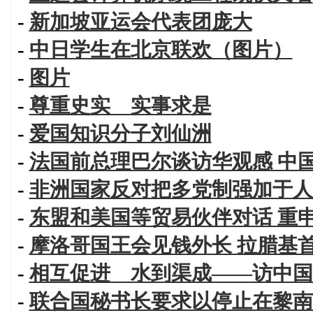
-
新加坡亚运会代表团庞大
-
中日学生在北京联欢（图片）
-
图片
-
尊重史实 实事求是
-
爱国知识分子刘仙洲
-
法国前总理巴尔谈访华观感 中
-
非洲国家反对把多党制强加于人
-
东盟和美国等贸易伙伴对话 重
-
摩洛哥国王会见钱外长 拉腊基
-
相互促进 水到渠成——访中国
-
联合国秘书长要求以停止在黎南