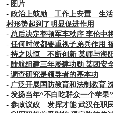
-
图片
-
政治上鼓励 工作上安置 生活
村形势起到了明显促进作用
-
总后决定整顿军车秩序 李伦中
-
任何时候都要重视子弟兵作用 
-
持之以恒 不断创新 某师与海
-
陆航组建三年屡建功勋 某团安
-
调查研究是领导者的基本功
-
广泛开展国防教育和法制教育 
-
发扬当年“不白吃群众一个苹果
-
参政议政 发挥才能 武汉任职