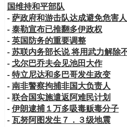
国维持和平部队
-
萨政府和游击队达成避免危害人
-
泰勒宣布已推翻多伊政权
-
英国防务的重要调整
-
苏联内务部长说 将用武力解除
-
戈尔巴乔夫会见池田大作
-
特立尼达和多巴哥发生政变
-
南非警察拘捕非国大负责人
-
联合国实施遣返阿难民计划
-
伊朗逮捕１万多吸毒贩毒分子
-
瓦努阿图发生７．３级地震