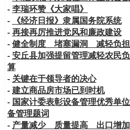
-
李瑞环赞《大家唱》
-
《经济日报》隶属国务院系统
-
再接再厉推进党风和廉政建设
-
健全制度 堵塞漏洞 减轻负担
-
安丘县加强提留管理减轻农民负
算
-
关键在于领导者的决心
-
建立商品房市场已到时机
-
国家计委表彰设备管理优秀单位
备管理题词
-
产量减少 质量提高 出口增加