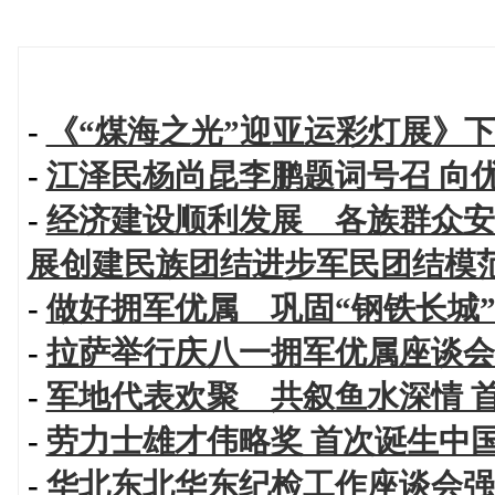
-
《“煤海之光”迎亚运彩灯展》
-
江泽民杨尚昆李鹏题词号召 向
-
经济建设顺利发展 各族群众安
展创建民族团结进步军民团结模
-
做好拥军优属 巩固“钢铁长城”
-
拉萨举行庆八一拥军优属座谈会
-
军地代表欢聚 共叙鱼水深情 
-
劳力士雄才伟略奖 首次诞生中
-
华北东北华东纪检工作座谈会强