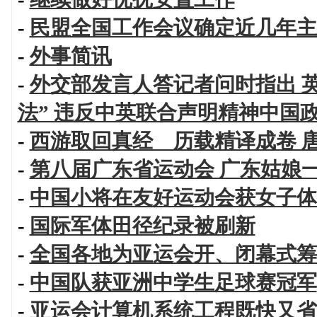
-
民盟全国工作会议确定近几年主
-
外事简讯
-
外交部发言人答记者问时指出 
法” 违反中英联合声明精神中国
-
西游取回真经 历载精译成卷 
-
第八届广东省运动会 广东姑娘
-
中国小将在友好运动会获女子体
-
国际军体田径纪录被刷新
-
全国各地为亚运会开、闭幕式筹
-
中国队获亚洲中学生足球赛冠军
-
亚运会计算机系统工程既快又省