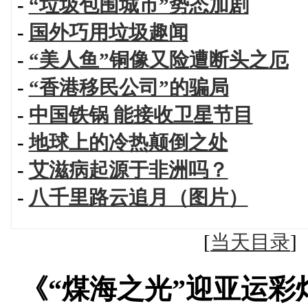
-
“垃圾包围城市”势态加剧
-
国外巧用垃圾趣闻
-
“美人鱼”铜像又险遭断头之厄
-
“香港移民公司”的骗局
-
中国铁锅 能接收卫星节目
-
地球上的冷热颠倒之处
-
艾滋病起源于非洲吗？
-
八千里路云追月（图片）
[
当天目录
《“煤海之光”迎亚运