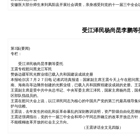
安徽医大部分师生来到凤阳县开展社会调查，亲身感受到党的十一届三中全会
受江泽民杨尚昆李鹏等
第1版(要闻)
专栏：
受江泽民杨尚昆李鹏等委托
王震专程慰问黑龙江军民
赞扬边疆军民光辉业绩已载入共和国建设成就史册
本报哈尔滨７月２７日电 记者武培真报道：国家副主席王震今天上午在慰问
南、海南岛等边陲所创建的光辉业绩，已载入共和国辉煌建设成就的史册。王
王震副主席是受中共中央总书记、中央军委主席江泽民，国家主席杨尚昆，国
区部队指战员的。
王震在慰问大会上说，以江泽民同志为核心的中国共产党的第三代最高领导集
护与信赖。
王震说，去年发生的动乱和反革命暴乱的深刻教训说明，资产阶级自由化思潮
王震还强调指出，党的十一届三中全会和邓小平同志所确立的改革开放总方针
不能模糊改革开放的社会主义方向。
（王震讲话全文见四版）