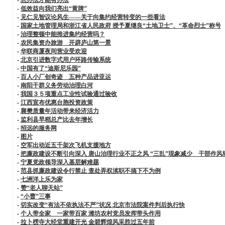
-
低效益向我们亮出“黄牌”
-
见仁见智议论风生——关于向集约经营转变的一些看法
-
国家土地管理局和浙江省人民政府 授予夏继良“土地卫士”、“革命烈士”称号
-
治理整顿中能推进集约经营吗？
-
农民集资办旅游 开辟庐山第一景
-
华联商厦夜间营业受欢迎
-
北京引进数字式用户环路传输系统
-
中国有了“迪斯尼乐园”
-
百人小厂创奇迹 五种产品进亚运
-
南阳干群义务劳动治理白河
-
我国３５项重点工业性试验通过验收
-
江西宣布优惠台胞投资政策
-
襄樊质量年活动带来经济活力
-
监利县早稻总产比去年增长
-
招远的服务网
-
图片
-
空军出动近五千架次飞机支援地方
-
把廉政建设不断引向深入 唐山治理行业不正之风 “三乱”现象减少 干部作风
-
宁夏党政领导深入基层解难题
-
范县抓廉政建设令行禁止 查处弄权渎职不搞下不为例
-
七洲洋上乐为家
-
赞“老人聊天站”
-
“小曹”三事
-
切实改变“有法不依执法不严”状况 北京市法院案件判后执行快
-
个人带全家 一家带百家 潍坊农村党员发挥带头作用
-
拉卜楞寺大经堂重建开光 金碧辉煌风采胜过五年前