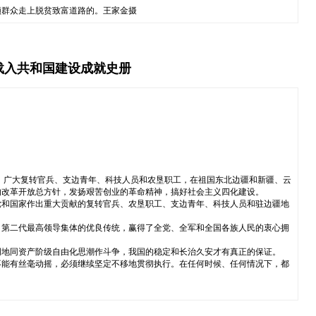
领群众走上脱贫致富道路的。王家金摄
载入共和国建设成就史册
，广大复转官兵、支边青年、科技人员和农垦职工，在祖国东北边疆和新疆、云
的改革开放总方针，发扬艰苦创业的革命精神，搞好社会主义四化建设。
党和国家作出重大贡献的复转官兵、农垦职工、支边青年、科技人员和驻边疆地
、第二代最高领导集体的优良传统，赢得了全党、全军和全国各族人民的衷心拥
明地同资产阶级自由化思潮作斗争，我国的稳定和长治久安才有真正的保证。
不能有丝毫动摇，必须继续坚定不移地贯彻执行。在任何时候、任何情况下，都