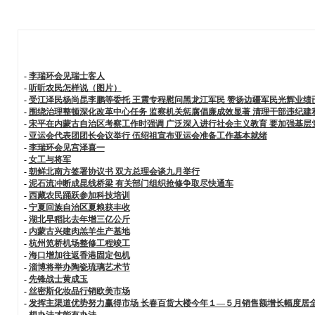
-
李瑞环会见瑞士客人
-
听听农民怎样说（图片）
-
受江泽民杨尚昆李鹏等委托 王震专程慰问黑龙江军民 赞扬边疆军民光辉业绩
-
围绕治理整顿深化改革中心任务 监察机关惩腐倡廉成效显著 清理干部违纪
-
宋平在内蒙古自治区考察工作时强调 广泛深入进行社会主义教育 要加强基
-
亚运会代表团团长会议举行 伍绍祖宣布亚运会准备工作基本就绪
-
李瑞环会见宫泽喜一
-
女工与将军
-
朝鲜北南方签署协议书 双方总理会谈九月举行
-
泥石流冲断成昆线桥梁 有关部门组织抢修争取尽快通车
-
西藏农民踊跃参加科技培训
-
宁夏回族自治区夏粮获丰收
-
湖北早稻比去年增三亿公斤
-
内蒙古兴建肉羔羊生产基地
-
杭州笕桥机场整修工程竣工
-
海口增加往返香港固定包机
-
淄博将举办陶瓷琉璃艺术节
-
先锋战士黄成玉
-
丝密斯化妆品行销欧美市场
-
发挥主渠道优势努力赢得市场 长春百货大楼今年１—５月销售额增长幅度居
-
想办法才能有办法