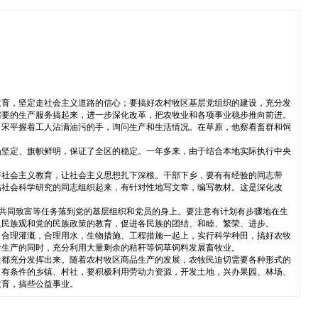
教育，坚定走社会主义道路的信心；要搞好农村牧区基层党组织的建设，充分发
需要的生产服务搞起来，进一步深化改革，把农牧业和各项事业稳步推向前进。
，宋平握着工人沾满油污的手，询问生产和生活情况。在草原，他察看畜群和饲
场坚定、旗帜鲜明，保证了全区的稳定。一年多来，由于结合本地实际执行中央
好社会主义教育，让社会主义思想扎下深根。干部下乡，要有有经验的同志带
搞社会科学研究的同志组织起来，有针对性地写文章，编写教材。这是深化改
众共同致富等任务落到党的基层组织和党员的身上。要注意有计划有步骤地在生
义民族观和党的民族政策的教育，促进各民族的团结、和睦、繁荣、进步。
，合理灌溉，合理用水，生物措施、工程措施一起上，实行科学种田，搞好农牧
食生产的同时，充分利用大量剩余的秸秆等饲草饲料发展畜牧业。
性都充分发挥出来。随着农村牧区商品生产的发展，农牧民迫切需要各种形式的
。有条件的乡镇、村社，要积极利用劳动力资源，开发土地，兴办果园、林场、
教育，搞些公益事业。