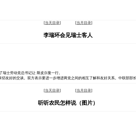
[
当天目录
] [
当月目录
]
李瑞环会见瑞士客人
了瑞士劳动党总书记让·斯皮尔曼一行。
亲切友好的交谈。双方表示要进一步增进两党之间的相互了解和友好关系。中联部部
[
当天目录
] [
当月目录
]
听听农民怎样说（图片）