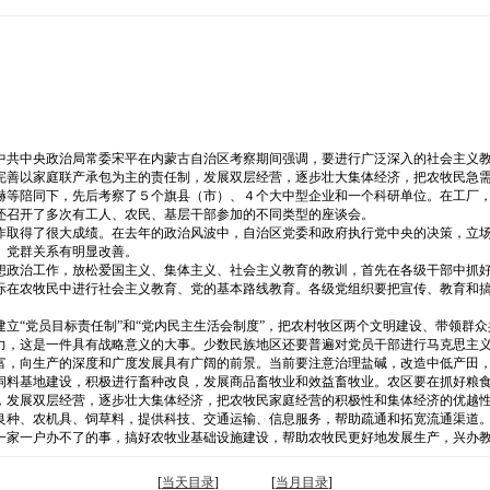
中共中央政治局常委宋平在内蒙古自治区考察期间强调，要进行广泛深入的社会主义
完善以家庭联产承包为主的责任制，发展双层经营，逐步壮大集体经济，把农牧民急
赫等陪同下，先后考察了５个旗县（市）、４个大中型企业和一个科研单位。在工厂
还召开了多次有工人、农民、基层干部参加的不同类型的座谈会。
作取得了很大成绩。在去年的政治风波中，自治区党委和政府执行党中央的决策，立
、党群关系有明显改善。
想政治工作，放松爱国主义、集体主义、社会主义教育的教训，首先在各级干部中抓
际在农牧民中进行社会主义教育、党的基本路线教育。各级党组织要把宣传、教育和
立“党员目标责任制”和“党内民主生活会制度”，把农村牧区两个文明建设、带领群
力，这是一件具有战略意义的大事。少数民族地区还要普遍对党员干部进行马克思主
富，向生产的深度和广度发展具有广阔的前景。当前要注意治理盐碱，改造中低产田
饲料基地建设，积极进行畜种改良，发展商品畜牧业和效益畜牧业。农区要在抓好粮
，发展双层经营，逐步壮大集体经济，把农牧民家庭经营的积极性和集体经济的优越
良种、农机具、饲草料，提供科技、交通运输、信息服务，帮助疏通和拓宽流通渠道
一家一户办不了的事，搞好农牧业基础设施建设，帮助农牧民更好地发展生产，兴办
[
当天目录
] [
当月目录
]