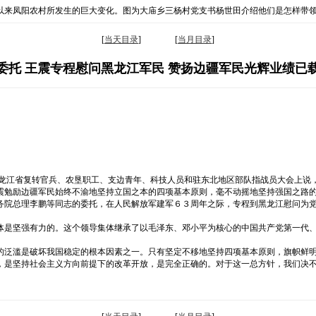
以来凤阳农村所发生的巨大变化。图为大庙乡三杨村党支书杨世田介绍他们是怎样带
[
当天目录
] [
当月目录
]
委托 王震专程慰问黑龙江军民 赞扬边疆军民光辉业绩已
黑龙江省复转官兵、农垦职工、支边青年、科技人员和驻东北地区部队指战员大会上说
震勉励边疆军民始终不渝地坚持立国之本的四项基本原则，毫不动摇地坚持强国之路
务院总理李鹏等同志的委托，在人民解放军建军６３周年之际，专程到黑龙江慰问为
体是坚强有力的。这个领导集体继承了以毛泽东、邓小平为核心的中国共产党第一代
的泛滥是破坏我国稳定的根本因素之一。只有坚定不移地坚持四项基本原则，旗帜鲜
，是坚持社会主义方向前提下的改革开放，是完全正确的。对于这一总方针，我们决