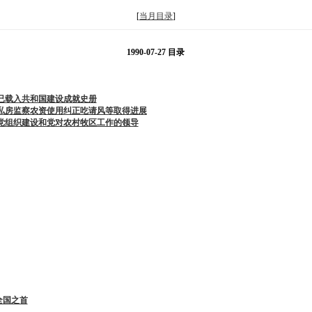
[
当月目录
]
1990-07-27 目录
已载入共和国建设成就史册
建私房监察农资使用纠正吃请风等取得进展
层党组织建设和党对农村牧区工作的领导
全国之首