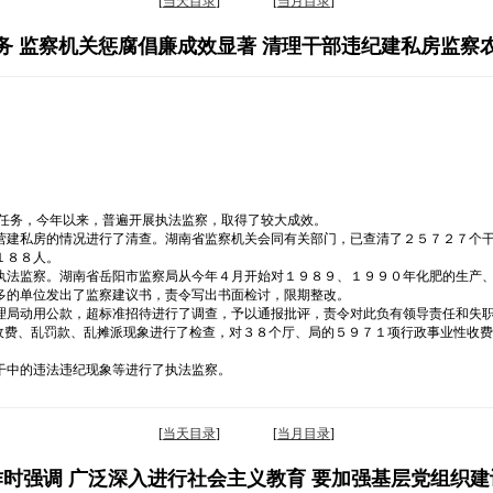
[
当天目录
] [
当月目录
]
务 监察机关惩腐倡廉成效显著 清理干部违纪建私房监察
心任务，今年以来，普遍开展执法监察，取得了较大成效。
营建私房的情况进行了清查。湖南省监察机关会同有关部门，已查清了２５７２７个
１８８人。
执法监察。湖南省岳阳市监察局从今年４月开始对１９８９、１９９０年化肥的生产
多的单位发出了监察建议书，责令写出书面检讨，限期整改。
理局动用公款，超标准招待进行了调查，予以通报批评，责令对此负有领导责任和失
乱收费、乱罚款、乱摊派现象进行了检查，对３８个厅、局的５９７１项行政事业性收
干中的违法违纪现象等进行了执法监察。
[
当天目录
] [
当月目录
]
时强调 广泛深入进行社会主义教育 要加强基层党组织