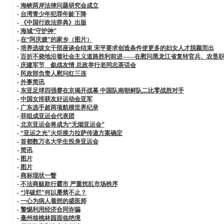
-
海峡两岸法律问题研究会成立
-
台湾青少年犯罪年龄下降
-
《中国行政法辞典》出版
-
海城“守护神”
-
在“阿庆嫂”的家乡（图片）
-
培养选拔女干部座谈会结束 宋平要求创造条件使更多的妇女人才脱颖而出
-
百折不挠地沿着社会主义道路胜利前进——在慰问黑龙江省复转官兵、农垦
-
庆建军节 叙战友情 总政举行老同志茶话会
-
民政部负责人慰问红三连
-
外事简讯
-
东亚足球四强赛在京揭开战幕 中国队南朝鲜队二比零战胜对手
-
中国女排获友好运动会亚军
-
广东选手超两项航模世界纪录
-
菲组成亚运会代表团
-
北京亚运会将成为“无烟亚运会”
-
“亚运之光”火炬接力拉萨传递方案确定
-
首都数万名大学生投身亚运会
-
简讯
-
图片
-
图片
-
商标现状一瞥
-
不法商贩欺行霸市 严重扰乱市场秩序
-
“洋破烂”何以屡禁不止？
-
一心为病人着想的盛医师
-
警惕利用经济合同诈骗
-
毫州核桃林园面临绝境