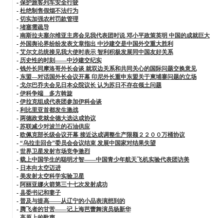
-
保护旅客列车安全行驶
-
杜绝制售假烟不法行为
-
切实加强农村罚款管理
-
堵塞需疏导
-
南斯拉夫塞尔维亚主席会见我代表团时说 邓小平政策英明 中国的成就巨大
-
外国舆论界纷纷发表文章指出 中沙建交是中国外交重大胜利
-
艾尔文总统接见我大使时表示 智利积极发展同中国友好关系
-
历史性的时刻——中沙建交纪实
-
钱外长同摩洛哥外长会谈 就双边关系和共同关心的国际问题交换意见
-
东盟—对话国外长会议开幕 印尼外长重申东盟关于柬埔寨问题的立场
-
戈尔巴乔夫会见日本众院议长 认为苏日不存在领土问题
-
伊科争端 多方斡旋
-
伊拉克组成代表团参加伊科会谈
-
利比里亚首都发生激战
-
两德政党就全德大选达成协议
-
苏联减少对波兰的石油供应
-
欧佩克部长级会议开幕 接近达成调整生产限额２２００万桶协议
-
“乌拉圭回合”委员会会议结束 发展中国家对结果失望
-
世界卫星发射市场竞争激烈
-
载上中国学生的聪明才智——中国青少年航天飞机实验代表团访美
-
日本向太空迈进
-
美发射太空科学实验卫星
-
阿丽亚娜火箭第三十七次发射成功
-
县委书记和妻子
-
普及与提高——从辽宁的小品表演想到的
-
腾飞者的甘苦——记上海芭蕾舞演员杨新华
-
高原上的歌声