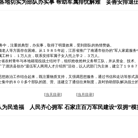
各地切实为部队办实事 帮助军属排忧解难 妥善安排退
服务中，注重抓典型，办实事，取得了明显效果，受到部队的热情赞扬。
顾老人等方面存在困难。从１９８５年起，江苏省推广了南通市创办的“军人家庭服务
属工种１．１万人次，联系安排军属子女入托上学２．３万人。
动全省农村青年与本地籍现役战士结对子，组织抢收抢种义务帮工队，并从资金、技术
广了泗洪县创办“退伍军人两用人才介绍所”活动，以人武部门为主体，建立了１９８
思想政治工作结合起来，既注重物质支持，又强调思想服务，通过书信和走访等形式
士集中的８００多个部队的团、营、连建立了通信往来制度，及时协助部队解决战士的
[
当天目录
] [
当月目录
]
队为民造福 人民齐心拥军 石家庄百万军民建设“双拥”模