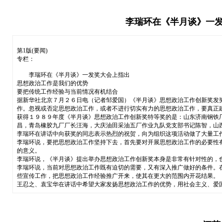
李瑞环在《半月谈》一发
第1版(要闻)
专栏：
李瑞环在《半月谈》一发奖大会上指出
思想政治工作是我们的优势
要把传统工作经验与当前情况有机结合
据新华社北京７月２６日电（记者邹爱国）《半月谈》思想政治工作创新奖发
作。忽视或否定思想政治工作，或者不进行切实有力的思想政治工作，要真正
获得１９８９年度《半月谈》思想政治工作创新奖特等奖的是：山东济南钢铁
昌，青岛橡胶九厂厂长汪海，大庆油田采油五厂作业九队党支部书记陈智，山
李瑞环在讲话中向获奖的同志表示热烈的祝贺，向为组织这项活动做了大量工
李瑞环说，要把思想政治工作坚持下去，首先要对开展思想政治工作的必要性
的意义。
李瑞环说，《半月谈》提出举办思想政治工作创新奖本身是非常有针对性的，
李瑞环说，当前对思想政治工作既有迫切的需要，又有深入推广做好的条件。
些宣传工作，把思想政治工作经验推广开来，使其在更大的范围内开花结果。
王忍之、袁宝华在讲话中希望大家发扬思想政治工作的优势，用社会主义、爱