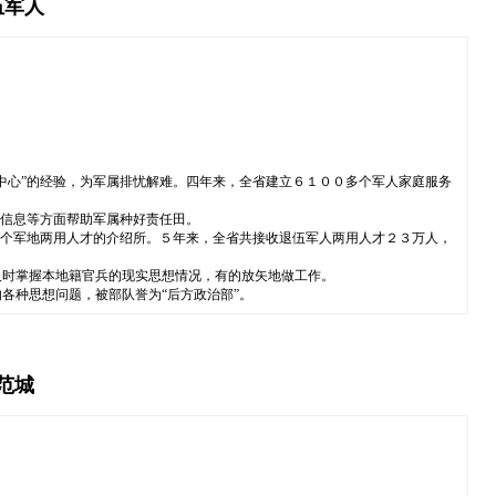
伍军人
中心”的经验，为军属排忧解难。四年来，全省建立６１００多个军人家庭服务
、信息等方面帮助军属种好责任田。
７个军地两用人才的介绍所。５年来，全省共接收退伍军人两用人才２３万人，
及时掌握本地籍官兵的现实思想情况，有的放矢地做工作。
各种思想问题，被部队誉为“后方政治部”。
范城