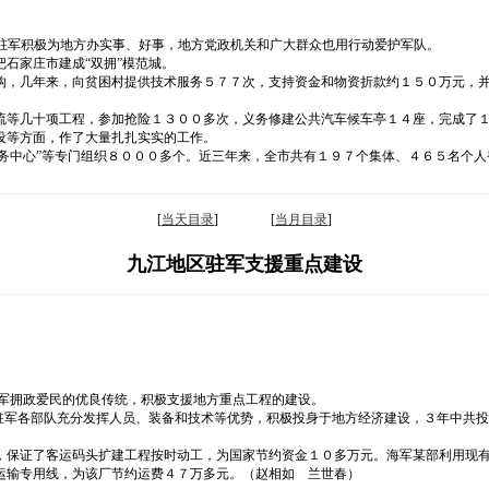
大驻军积极为地方办实事、好事，地方党政机关和广大群众也用行动爱护军队。
石家庄市建成“双拥”模范城。
钩，几年来，向贫困村提供技术服务５７７次，支持资金和物资折款约１５０万元，
流等几十项工程，参加抢险１３００多次，义务修建公共汽车候车亭１４座，完成了
设等方面，作了大量扎扎实实的工作。
服务中心”等专门组织８０００多个。近三年来，全市共有１９７个集体、４６５名个
[
当天目录
] [
当月目录
]
九江地区驻军支援重点建设
我军拥政爱民的优良传统，积极支援地方重点工程的建设。
。驻军各部队充分发挥人员、装备和技术等优势，积极投身于地方经济建设，３年中共
，保证了客运码头扩建工程按时动工，为国家节约资金１０多万元。海军某部利用现
运输专用线，为该厂节约运费４７万多元。（赵相如 兰世春）