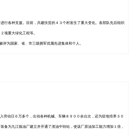
并进行各种支援。目前，共建扶贫的４３个村发生了重大变化。各部队先后组织
１２项重大绿化工程等。
人被评为国家、省、市三级拥军优属先进集体和个人。
投入劳动日６万多个，出动各种机械、车辆８９００余台次，还为驻地培养３０
有装备为九江炼油厂建立并开通了渣油中转站，使该厂原油加工能力增加１倍，