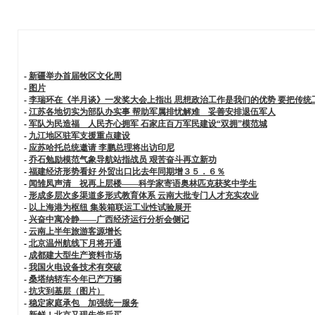
-
新疆举办首届牧区文化周
-
图片
-
李瑞环在《半月谈》一发奖大会上指出 思想政治工作是我们的优势 要把传统
-
江苏各地切实为部队办实事 帮助军属排忧解难 妥善安排退伍军人
-
军队为民造福 人民齐心拥军 石家庄百万军民建设“双拥”模范城
-
九江地区驻军支援重点建设
-
应苏哈托总统邀请 李鹏总理将出访印尼
-
乔石勉励模范气象导航站指战员 艰苦奋斗再立新功
-
福建经济形势看好 外贸出口比去年同期增３５．６％
-
闻雏凤声清 祝再上层楼——科学家寄语奥林匹克获奖中学生
-
形成多层次多渠道多形式教育体系 云南大批专门人才充实农业
-
以上海港为枢纽 集装箱联运工业性试验展开
-
兴奋中寓冷静——广西经济运行分析会侧记
-
云南上半年旅游客源增长
-
北京温州航线下月将开通
-
成都建大型生产资料市场
-
我国火电设备技术有突破
-
桑塔纳轿车今年已产万辆
-
抗灾到基层（图片）
-
稳定家庭承包 加强统一服务
-
新鲜！北京又现先尝后买