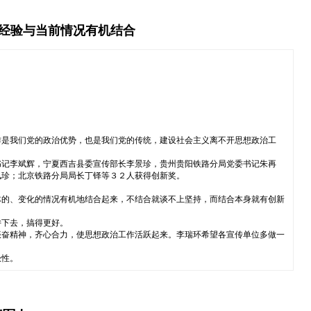
作经验与当前情况有机结合
作是我们党的政治优势，也是我们党的传统，建设社会主义离不开思想政治工
书记李斌辉，宁夏西吉县委宣传部长李景珍，贵州贵阳铁路分局党委书记朱再
凤珍；北京铁路分局局长丁铎等３２人获得创新奖。
体的、变化的情况有机地结合起来，不结合就谈不上坚持，而结合本身就有创新
持下去，搞得更好。
振奋精神，齐心合力，使思想政治工作活跃起来。李瑞环希望各宣传单位多做一
极性。