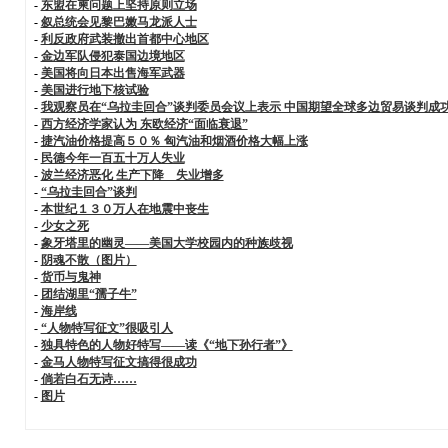
-
东盟在柬问题上坚持原则立场
-
叙总统会见黎巴嫩马龙派人士
-
利反政府武装撤出首都中心地区
-
金边军队侵犯泰国边境地区
-
美国将向日本出售海军武器
-
美国进行地下核试验
-
我观察员在“乌拉圭回合”谈判委员会议上表示 中国期望全球多边贸易谈判成
-
西方经济学家认为 东欧经济“面临衰退”
-
捷汽油价格提高５０％ 匈汽油和烟酒价格大幅上涨
-
民德今年一百五十万人失业
-
波兰经济恶化 生产下降 失业增多
-
“乌拉圭回合”谈判
-
本世纪１３０万人在地震中丧生
-
少女之死
-
象牙塔里的幽灵——美国大学校园内的种族歧视
-
阴魂不散（图片）
-
货币与鬼神
-
团结湖里“孺子牛”
-
海岸线
-
“人物特写征文”很吸引人
-
独具特色的人物好特写——读《“地下孙行者”》
-
金马人物特写征文搞得很成功
-
倘若白石无诗……
-
图片