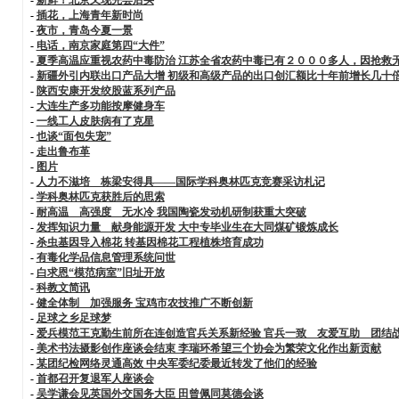
-
插花，上海青年新时尚
-
夜市，青岛今夏一景
-
电话，南京家庭第四“大件”
-
夏季高温应重视农药中毒防治 江苏全省农药中毒已有２０００多人，因抢救
-
新疆外引内联出口产品大增 初级和高级产品的出口创汇额比十年前增长几十
-
陕西安康开发绞股蓝系列产品
-
大连生产多功能按摩健身车
-
一线工人皮肤病有了克星
-
也谈“面包失宠”
-
走出鲁布革
-
图片
-
人力不滋培 栋梁安得具——国际学科奥林匹克竞赛采访札记
-
学科奥林匹克获胜后的思索
-
耐高温 高强度 无水冷 我国陶瓷发动机研制获重大突破
-
发挥知识力量 献身能源开发 大中专毕业生在大同煤矿锻炼成长
-
杀虫基因导入棉花 转基因棉花工程植株培育成功
-
有毒化学品信息管理系统问世
-
白求恩“模范病室”旧址开放
-
科教文简讯
-
健全体制 加强服务 宝鸡市农技推广不断创新
-
足球之乡足球梦
-
爱兵模范王克勤生前所在连创造官兵关系新经验 官兵一致 友爱互助 团结
-
美术书法摄影创作座谈会结束 李瑞环希望三个协会为繁荣文化作出新贡献
-
某团纪检网络灵通高效 中央军委纪委最近转发了他们的经验
-
首都召开复退军人座谈会
-
吴学谦会见英国外交国务大臣 田曾佩同莫德会谈