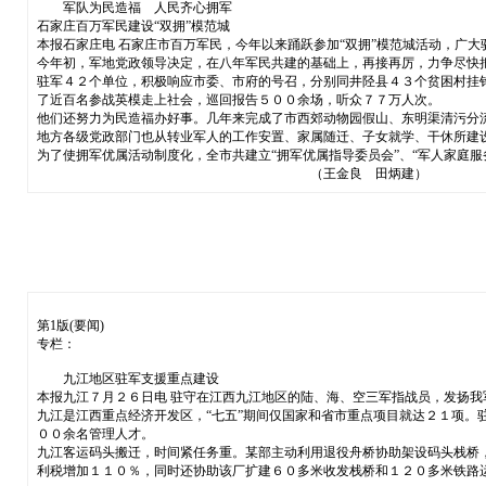
军队为民造福 人民齐心拥军
石家庄百万军民建设“双拥”模范城
本报石家庄电 石家庄市百万军民，今年以来踊跃参加“双拥”模范城活动，广
今年初，军地党政领导决定，在八年军民共建的基础上，再接再厉，力争尽快把
驻军４２个单位，积极响应市委、市府的号召，分别同井陉县４３个贫困村挂
了近百名参战英模走上社会，巡回报告５００余场，听众７７万人次。
他们还努力为民造福办好事。几年来完成了市西郊动物园假山、东明渠清污分
地方各级党政部门也从转业军人的工作安置、家属随迁、子女就学、干休所建
为了使拥军优属活动制度化，全市共建立“拥军优属指导委员会”、“军人家庭
（王金良 田炳建）
第1版(要闻)
专栏：
九江地区驻军支援重点建设
本报九江７月２６日电 驻守在江西九江地区的陆、海、空三军指战员，发扬
九江是江西重点经济开发区，“七五”期间仅国家和省市重点项目就达２１项
００余名管理人才。
九江客运码头搬迁，时间紧任务重。某部主动利用退役舟桥协助架设码头栈桥
利税增加１１０％，同时还协助该厂扩建６０多米收发栈桥和１２０多米铁路