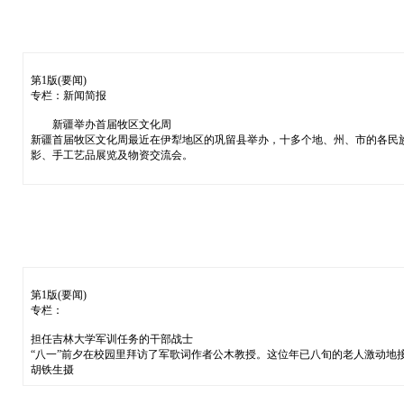
第1版(要闻)
专栏：新闻简报
新疆举办首届牧区文化周
新疆首届牧区文化周最近在伊犁地区的巩留县举办，十多个地、州、市的各民
影、手工艺品展览及物资交流会。
第1版(要闻)
专栏：
担任吉林大学军训任务的干部战士
“八一”前夕在校园里拜访了军歌词作者公木教授。这位年已八旬的老人激动地
胡铁生摄