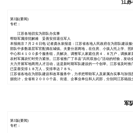
江苏
第1版(要闻)
专栏：
江苏各地切实为部队办实事
帮助军属排忧解难 妥善安排退伍军人
本报南京７月２６日电 记者龚永泉报道：江苏省各地人民政府在为部队建设
部队中多数基层军官配偶在城镇。夫妻分居两地，在住房、小孩入托上学、照
中心和４１００多个服务组，共解决、调整军人家庭住房４．８万户，调换家
农村军属农忙时劳力紧张。江苏省推广了丰县“兵民双放心”活动的经验，发
大力开展军地两用人才活动，这是新时期军队建设的一个创举。江苏省及时推
已妥善安排１８万人，安排率达７８％。
江苏省各地在为部队建设和改革服务中，力求把帮助军人及家属办实事与加强
据统计，全省有２０００个县、街道、企事业单位和人武部，分别同江苏籍战
军
第1版(要闻)
专栏：