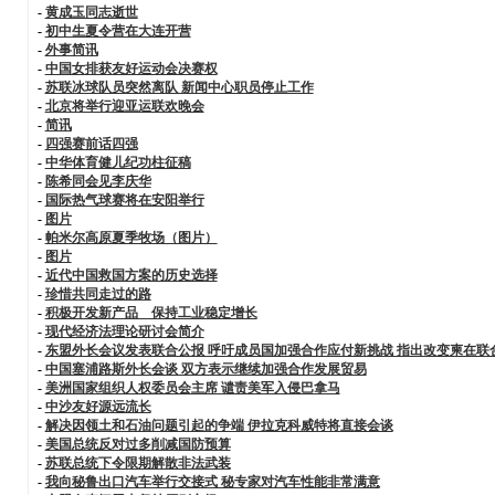
-
黄成玉同志逝世
-
初中生夏令营在大连开营
-
外事简讯
-
中国女排获友好运动会决赛权
-
苏联冰球队员突然离队 新闻中心职员停止工作
-
北京将举行迎亚运联欢晚会
-
简讯
-
四强赛前话四强
-
中华体育健儿纪功柱征稿
-
陈希同会见李庆华
-
国际热气球赛将在安阳举行
-
图片
-
帕米尔高原夏季牧场（图片）
-
图片
-
近代中国救国方案的历史选择
-
珍惜共同走过的路
-
积极开发新产品 保持工业稳定增长
-
现代经济法理论研讨会简介
-
东盟外长会议发表联合公报 呼吁成员国加强合作应付新挑战 指出改变柬在联
-
中国塞浦路斯外长会谈 双方表示继续加强合作发展贸易
-
美洲国家组织人权委员会主席 谴责美军入侵巴拿马
-
中沙友好源远流长
-
解决因领土和石油问题引起的争端 伊拉克科威特将直接会谈
-
美国总统反对过多削减国防预算
-
苏联总统下令限期解散非法武装
-
我向秘鲁出口汽车举行交接式 秘专家对汽车性能非常满意