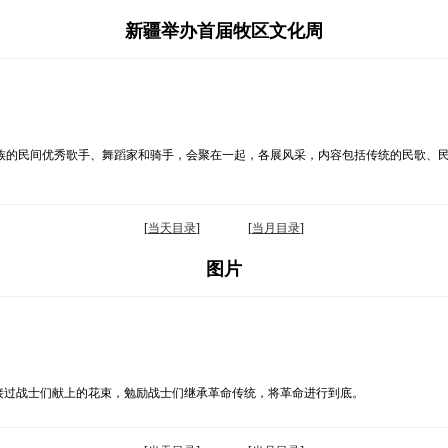
新疆举办首届牧区文化周
族的民间优秀歌手、舞蹈家和骑手，会聚在一起，各展风采，内容包括传统的民歌、
[
当天目录
] [
当月目录
]
图片
接过战士们献上的花束，勉励战士们继承革命传统，将革命进行到底。