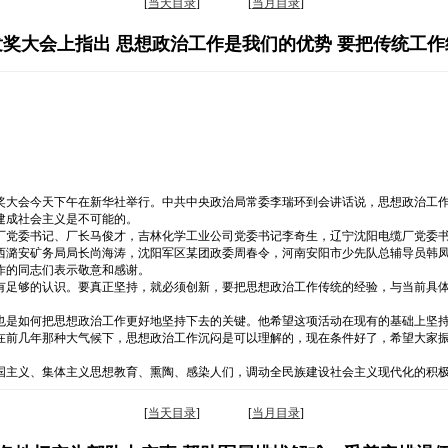
[
当天目录
] [
当月目录
]
奖大会上指出 思想政治工作是我们的优势 要把传统工
奖大会今天下午在新华社举行。中共中央政治局常委李瑞环到会讲话说，思想政治工
建成社会主义是不可能的。
厂党委书记、厂长马俊才，吉林化学工业公司党委书记李奇生，辽宁沈阳电缆厂党委
西潞安矿务局局长尚海涛，沈阳军区某团政委周春令，河南安阳市少先队总辅导员韩
作的同志们表示敬意和感谢。
有足够的认识。要真正坚持，就必须创新，要把思想政治工作传统的经验，与当前具
也是如何把思想政治工作更好地坚持下去的关键。他希望这项活动在现有的基础上坚
在前几年那种大气候下，思想政治工作沉闷是可以理解的，现在条件好了，希望大家
国主义、集体主义思想教育、熏陶、感染人们，调动全民族建设社会主义现代化的积
[
当天目录
] [
当月目录
]