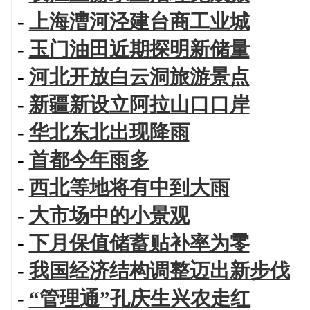
-
上海漕河泾建台商工业城
-
玉门油田近期探明新储量
-
河北开放白云洞旅游景点
-
新疆新设立阿拉山口口岸
-
华北东北出现降雨
-
首都今年雨多
-
西北等地将有中到大雨
-
大市场中的小景观
-
下月保值储蓄贴补率为零
-
我国经济结构调整迈出新步伐
-
“管理通”孔庆生兴农走红