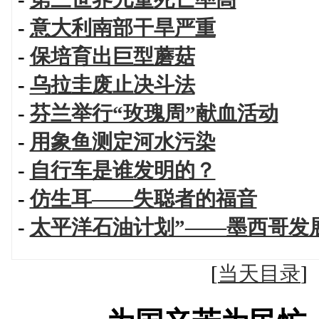
-
意大利南部干旱严重
-
保培育出巨型蘑菇
-
乌拉圭废止决斗法
-
芬兰举行“玫瑰周”献血活动
-
用象鱼测定河水污染
-
自行车是谁发明的？
-
仿生耳——失聪者的福音
-
太平洋石油计划”——墨西哥发
[
当天目录