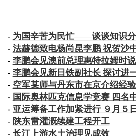
-
为国辛苦为民忙——谈谈知识分
-
法赫德致电杨尚昆李鹏 祝贺沙
-
李鹏会见澳前总理惠特拉姆时说
-
李鹏会见新日铁副社长 探讨进
-
空军某师与丹东市在京介绍经验
-
国际奥林匹克信息学竞赛 四名
-
亚运筹备工作加紧进行 ９月５
-
陕东雷灌溉续建工程开工
-
长江上游水土治理见成效