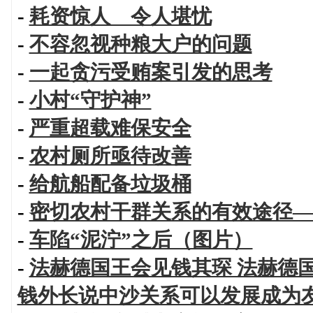
-
耗资惊人 令人堪忧
-
不容忽视种粮大户的问题
-
一起贪污受贿案引发的思考
-
小村“守护神”
-
严重超载难保安全
-
农村厕所亟待改善
-
给航船配备垃圾桶
-
密切农村干群关系的有效途径—
-
车陷“泥泞”之后（图片）
-
法赫德国王会见钱其琛 法赫德
钱外长说中沙关系可以发展成为