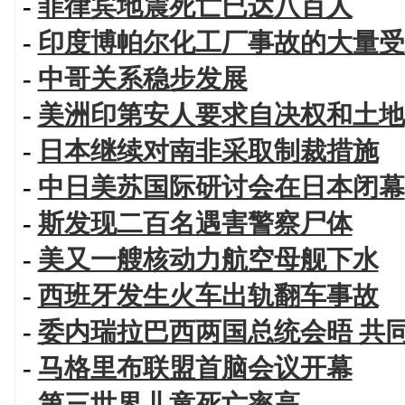
-
菲律宾地震死亡已达八百人
-
印度博帕尔化工厂事故的大量受
-
中哥关系稳步发展
-
美洲印第安人要求自决权和土地
-
日本继续对南非采取制裁措施
-
中日美苏国际研讨会在日本闭幕
-
斯发现二百名遇害警察尸体
-
美又一艘核动力航空母舰下水
-
西班牙发生火车出轨翻车事故
-
委内瑞拉巴西两国总统会晤 共
-
马格里布联盟首脑会议开幕
-
第三世界儿童死亡率高