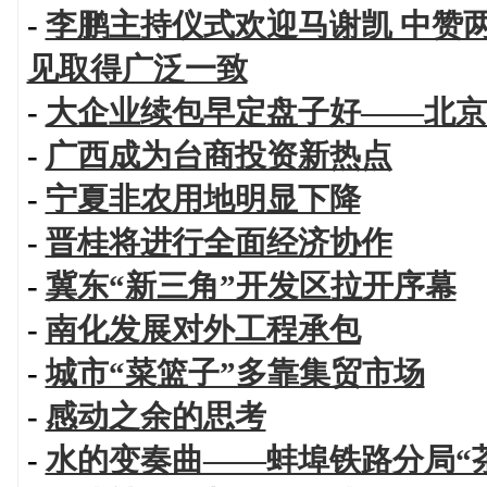
-
李鹏主持仪式欢迎马谢凯 中赞
见取得广泛一致
-
大企业续包早定盘子好——北京
-
广西成为台商投资新热点
-
宁夏非农用地明显下降
-
晋桂将进行全面经济协作
-
冀东“新三角”开发区拉开序幕
-
南化发展对外工程承包
-
城市“菜篮子”多靠集贸市场
-
感动之余的思考
-
水的变奏曲——蚌埠铁路分局“