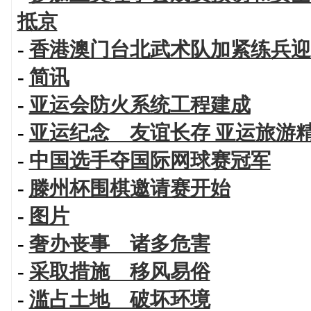
抵京
-
香港澳门台北武术队加紧练兵迎
-
简讯
-
亚运会防火系统工程建成
-
亚运纪念 友谊长存 亚运旅游
-
中国选手夺国际网球赛冠军
-
滕州杯围棋邀请赛开始
-
图片
-
奢办丧事 诸多危害
-
采取措施 移风易俗
-
滥占土地 破坏环境