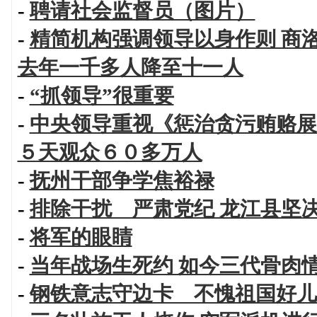
-
聘请社会监督员（图片）
-
精简机构强调领导以身作则 商洛
去年一千多人降至十一人
-
“抓领导”很重要
-
中央领导重视《惩治贪污贿赂展
５天观众６０多万人
-
抚州干部争学焦裕禄
-
排除干扰 严肃党纪 龙江县坚
-
将军的眼睛
-
当年战场生死约 如今三代骨肉
-
钢铁意志守边卡 不愧祖国好儿