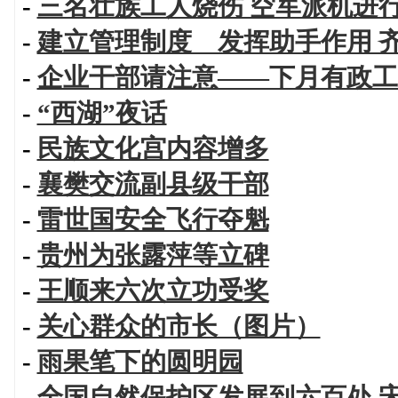
-
三名壮族工人烧伤 空军派机进
-
建立管理制度 发挥助手作用 
-
企业干部请注意——下月有政工
-
“西湖”夜话
-
民族文化宫内容增多
-
襄樊交流副县级干部
-
雷世国安全飞行夺魁
-
贵州为张露萍等立碑
-
王顺来六次立功受奖
-
关心群众的市长（图片）
-
雨果笔下的圆明园
-
全国自然保护区发展到六百处 