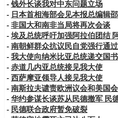
-
钱外长谈我对中东问题立场
-
日本首相海部会见本报总编辑邵
-
非国大和南非当局将再次会谈
-
埃及总统呼吁加强阿拉伯团结 
-
南朝鲜群众抗议民自党强行通过
-
我大使向纳米比亚总统递交国书
-
赤道几内亚总统接见我大使
-
西萨摩亚领导人接见我大使
-
南斯拉夫谴责欧洲议会和美国会
-
华约参谋长谈苏从民德撤军 民
-
民德联合政府暂免破裂