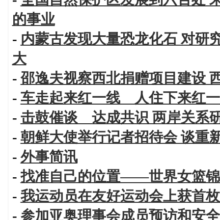
的事业
-
内蒙古发现大量恐龙化石 对研
大
-
邵逸夫视察西北捐赠项目建设 
-
车走起来红一线 人住下来红一
-
击鼓催谈 达成共识 两岸关系
-
朝鲜大使举行记者招待会 谈重
-
外事简讯
-
找准自己的位置——世界女篮锦
-
我运动员在友好运动会上获首枚
-
参加亚奥理事会成员预访和安全