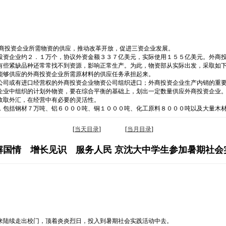
外商投资企业所需物资的供应，推动改革开放，促进三资企业发展。
投资企业约２．１万个，协议外资金额３３７亿美元，实际使用１５５亿美元。外商
有些紧缺品种还常常找不到资源，影响正常生产。为此，物资部从实际出发，采取如
能够供应的外商投资企业所需原材料的供应任务承担起来。
公司或有进口经营权的外商投资企业物资公司组织进口；外商投资企业生产内销的重
企业中组织的计划外物资，要在综合平衡的基础上，划出一定数量供应外商投资企业
收取外汇，在经营中有必要的灵活性。
，包括钢材７万吨、铝６０００吨、铜１０００吨、化工原料８０００吨以及大量木
[
当天目录
] [
当月目录
]
解国情 增长见识 服务人民 京沈大中学生参加暑期社会
来陆续走出校门，顶着炎炎烈日，投入到暑期社会实践活动中去。