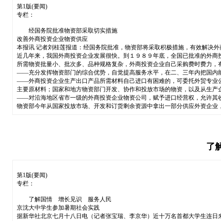
第1版(要闻)
专栏：
经国务院批准物资部采取切实措施
改善外商投资企业物资供应
本报讯 记者刘桂莲报道：经国务院批准，物资部将采取积极措施，有效解决
近几年来，我国外商投资企业发展很快。到１９８９年底，全国已批准的外商
所需物资批量小、批次多、品种规格复杂，外商投资企业自己采购费时费力，
——充分发挥物资部门的综合优势，自觉提高服务水平，在二、三年内把国内
——外商投资企业生产出口产品所需材料自己进口有困难的，可委托外贸专业
主要原材料；国家和地方物资部门开发、协作和投放市场的物资，以及从生产
——对沿海地区省市一级的外商投资企业物资公司，赋予进口经营权，允许其
物资部今年从国家投放市场、开发和订货剩余资源中拿出一部分供应外资企业
了
第1版(要闻)
专栏：
了解国情 增长见识 服务人民
京沈大中学生参加暑期社会实践
据新华社北京七月十八日电（记者张宝瑞、李京华）近十万名首都大学生连日