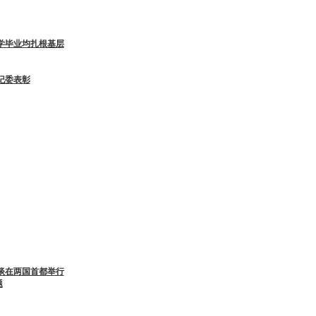
学毕业均扎根基层
纪委表彰
谈在两国首都举行
题