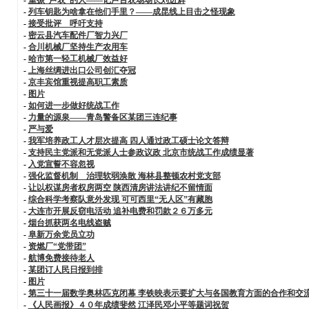
-
列车钥匙为啥拿在他们手里？——成昆线上目击之怪现象
-
接受批评 呼吁支持
-
密云县汽车配件厂智力兴厂
-
合川机械厂坚持生产农用车
-
哈市第一轻工机械厂效益好
-
上海丝绸进出口公司创汇夺冠
-
京丰宾馆重视提高职工素质
-
图片
-
如何进一步做好统战工作
-
力量的源泉——青岛警备区某团三连纪事
-
严与爱
-
我军培养政工人才层次提高 四人通过政工硕士论文答辩
-
支持民主党派和无党派人士参政议政 北京市统战工作成绩显著
-
入党宣誓不容忽视
-
强化监督机制 治理软弱涣散 海林县整顿农村党支部
-
让以权谋房者权房两空 陕西清房讲法讲纪不留情面
-
综合科学考察队意外发现 可可西里“无人区”有藏胞
-
大连市开展反窃电活动 追补电费和罚款２６万多元
-
烟台抓获两名电线盗贼
-
阜新万余党员立功
-
资燃厂“党带团”
-
航博免费接待老人
-
某团订人民日报到排
-
图片
-
第三十一届数学奥林匹克闭幕 李铁映表示要扩大与各国教育方面的合作和交
-
《人民画报》４０年成绩斐然 江泽民邓小平等题词祝贺