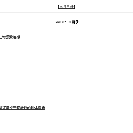
[
当月目录
]
1990-07-18 目录
处增强紧迫感
制订坚持完善承包的具体措施