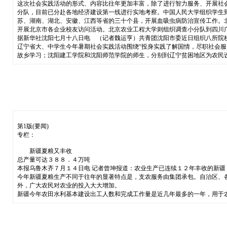
这次社会实践活动的形式、内容比往年更加丰富，除了进行智力服务、开展社
分队，目前已分赴各地经济建设第一线进行实地考察。中国人民大学组织学生
苏、湖南、湖北、安徽、江西等省的三十个县，开展血吸虫病防治宣传工作。
开展北京市各企业校友访问活动。北京农业工程大学则组织调查小分队到四川广
据新华社沈阳七月十八日电 （记者魏运亨）共青团沈阳市委近日组织八所院
辽宁省大、中学生今年暑期社会实践活动围绕“投身实践了解国情，尽职社会
故乡学习；沈阳建工学院和沈阳师范学院的师生，分别到辽宁贫困地区为农民
第1版(要闻)
专栏：
新疆夏粮又丰收
总产量可达３８８．４万吨
本报乌鲁木齐７月１４日电 记者曾坤报道：农业生产已连续１２年丰收的新
今年新疆夏粮生产不同于往年的显著特点是，支农服务由集团承包。自治区、
外，广大农民对农业的投入大大增加。
新疆今年农田水利基本建设出工人数和完成工作量是近几年最多的一年，用于