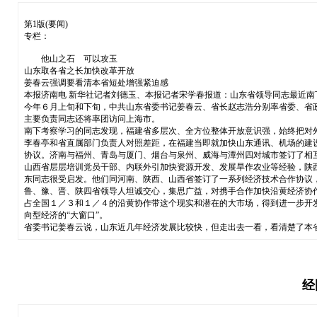
第1版(要闻)
专栏：
他山之石 可以攻玉
山东取各省之长加快改革开放
姜春云强调要看清本省短处增强紧迫感
本报济南电 新华社记者刘德玉、本报记者宋学春报道：山东省领导同志最近
今年６月上旬和下旬，中共山东省委书记姜春云、省长赵志浩分别率省委、省
主要负责同志还将率团访问上海市。
南下考察学习的同志发现，福建省多层次、全方位整体开放意识强，始终把对
李春亭和省直属部门负责人对照差距，在福建当即就加快山东通讯、机场的建
协议。济南与福州、青岛与厦门、烟台与泉州、威海与潭州四对城市签订了相
山西省层层培训党员干部、内联外引加快资源开发、发展旱作农业等经验，陕
东同志很受启发。他们同河南、陕西、山西省签订了一系列经济技术合作协议
鲁、豫、晋、陕四省领导人坦诚交心，集思广益，对携手合作加快沿黄经济协
占全国１／３和１／４的沿黄协作带这个现实和潜在的大市场，得到进一步开
向型经济的“大窗口”。
省委书记姜春云说，山东近几年经济发展比较快，但走出去一看，看清楚了本
经