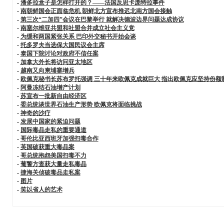
-
潘多拉盒子是怎样打开的？——法国反思卡庞特拉事件
-
南朝鲜国会正面临危机 朝鲜北方宣布推迟北南方国会接触
-
第三次“二加四”会议在巴黎举行 就解决德波边界问题达成协议
-
南塞尔维亚共盟和社盟合并成立社会主义党
-
为缓和两国紧张关系 巴印外交秘书开始会谈
-
托多罗夫当选保大国民议会主席
-
泰国下院讨论对政府不信任案
-
加拿大外长将访问亚太地区
-
越南又向柬埔寨增兵
-
欧佩克秘书长苏布罗托强调 三十年来欧佩克成就巨大 指出欧佩克应坚持份额
-
阿曼冻结石油增产计划
-
苏宣布一批新自由经济区
-
委总统谈世界石油生产形势 欧佩克将面临挑战
-
神奇的沙疗
-
发展中国家的紧迫问题
-
国际毒品走私的重要通道
-
哥伦比亚西班牙加强扫毒合作
-
英国破获重大毒品案
-
哥总统抱怨美国扫毒不力
-
葡警方查获大量走私毒品
-
捷海关侦破毒品走私案
-
图片
-
笑以省人的艺术