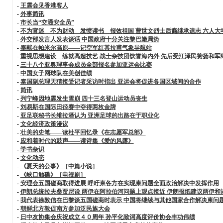
-
王震会见香港客人
-
外事简讯
-
市长当“交通安全员”
-
不为官迷 不为财动 发愤读书 报效祖国 曹世文烈士后裔继承遗志 六人大
-
外交部发言人发表谈话 中国政府十分关注黎巴嫩局势
-
奉献在帕米尔高原——记空军红其拉甫气象导航站
-
重视思想建设 练就高超技艺 战士杂技团饮誉海内外 先后受江泽民赞扬和军
-
三十八个亚奥理事会成员全部报名参加亚运会比赛
-
中国女子网球队在美创佳绩
-
泰国副总理天猜接受记者采访时指出 亚运会将促进各国区域间的合作
-
简讯
-
列宁峰因地震发生雪崩 四十三名登山运动员丧生
-
刘易斯在国际田径赛中夺得两枚金牌
-
亚足联秘书长维拉潘认为 亚洲足球的出路在于职业化
-
文化经济政策漫议
-
壮美的史笔——读杜平回忆录《在志愿军总部》
-
应和着时代的鼓声——读诗集《爱的风露》
-
学书杂识
-
文化动态
-
《夏天的公事》［中篇小说］
-
《峡口触礁》［电视剧］
-
安理会五国磋商取得进展 呼吁柬各方在实现柬问题全面政治解决中发挥作用
-
伊朗总统拉夫桑贾尼说 两伊在阿拉伯河问题上观点接近 伊朗报纸建议两伊和
-
我代表徐敦信在巴黎谈五国磋商时表示 中国将继续与其他国家合作解决柬问
-
朝鲜北方敦促南方参加泛民族大会
-
日中友协集会庆祝成立４０周年 孙平化致词高度评价协会丰功伟绩