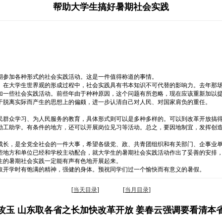
帮助大学生搞好暑期社会实践
期参加各种形式的社会实践活动。这是一件值得称道的事情。
。在大学生世界观的形成过程中，社会实践具有书本知识不可代替的影响力。去年那
加一些社会实践活动。前些年由于种种原因，这个问题有所忽略，现在应该重新加以
于脱离实际而产生的思想上的偏颇，进一步认清自己对人民、对国家肩负的重任。
。
民群众学习、为人民服务的教育，具体形式则可以是多种多样的。可以到改革开放搞
勤工助学。有条件的地方，还可以开展岗位见习等活动。总之，要因地制宜，发挥创
成长，是全党全社会的一件大事，希望各级党、政、共青团组织和有关部门、企事业
些地方和单位已经和学校主动配合，就大学生的暑期社会实践活动作出了妥善的安排
生的暑期社会实践一定能有声有色地开展起来。
取开学时有饱满的精神，强健的身体。预祝同学们过一个愉快而有意义的暑假。
[
当天目录
] [
当月目录
]
攻玉 山东取各省之长加快改革开放 姜春云强调要看清本