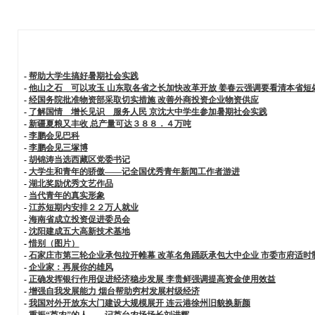
-
帮助大学生搞好暑期社会实践
-
他山之石 可以攻玉 山东取各省之长加快改革开放 姜春云强调要看清本省短
-
经国务院批准物资部采取切实措施 改善外商投资企业物资供应
-
了解国情 增长见识 服务人民 京沈大中学生参加暑期社会实践
-
新疆夏粮又丰收 总产量可达３８８．４万吨
-
李鹏会见巴科
-
李鹏会见三塚博
-
胡锦涛当选西藏区党委书记
-
大学生和青年的骄傲——记全国优秀青年新闻工作者游进
-
湖北奖励优秀文艺作品
-
当代青年的真实形象
-
江苏短期内安排２２万人就业
-
海南省成立投资促进委员会
-
沈阳建成五大高新技术基地
-
惜别（图片）
-
石家庄市第三轮企业承包拉开帷幕 改革名角踊跃承包大中企业 市委市府适时
-
企业家：再展你的雄风
-
正确发挥银行作用促进经济稳步发展 李贵鲜强调提高资金使用效益
-
增强自我发展能力 烟台帮助穷村发展村级经济
-
我国对外开放东大门建设大规模展开 连云港徐州旧貌换新颜
-
重振“芦农”的人——记芦台农场场长刘进辉