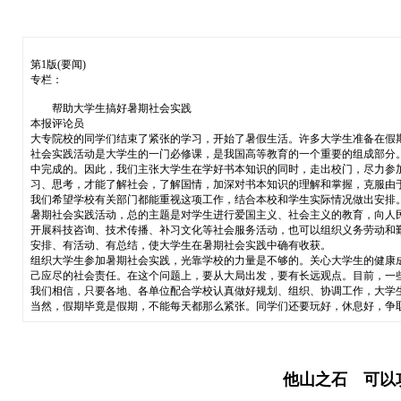
第1版(要闻)
专栏：
帮助大学生搞好暑期社会实践
本报评论员
大专院校的同学们结束了紧张的学习，开始了暑假生活。许多大学生准备在假
社会实践活动是大学生的一门必修课，是我国高等教育的一个重要的组成部分
中完成的。因此，我们主张大学生在学好书本知识的同时，走出校门，尽力参
习、思考，才能了解社会，了解国情，加深对书本知识的理解和掌握，克服由
我们希望学校有关部门都能重视这项工作，结合本校和学生实际情况做出安排
暑期社会实践活动，总的主题是对学生进行爱国主义、社会主义的教育，向人
开展科技咨询、技术传播、补习文化等社会服务活动，也可以组织义务劳动和
安排、有活动、有总结，使大学生在暑期社会实践中确有收获。
组织大学生参加暑期社会实践，光靠学校的力量是不够的。关心大学生的健康
己应尽的社会责任。在这个问题上，要从大局出发，要有长远观点。目前，一
我们相信，只要各地、各单位配合学校认真做好规划、组织、协调工作，大学
当然，假期毕竟是假期，不能每天都那么紧张。同学们还要玩好，休息好，争
他山之石 可以