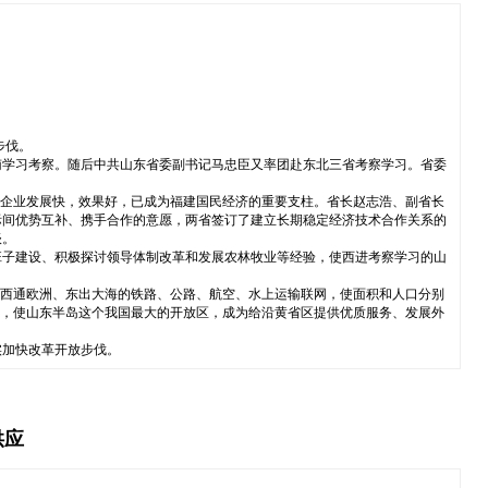
步伐。
南学习考察。随后中共山东省委副书记马忠臣又率团赴东北三省考察学习。省委
”企业发展快，效果好，已成为福建国民经济的重要支柱。省长赵志浩、副省长
际间优势互补、携手合作的意愿，两省签订了建立长期稳定经济技术合作关系的
谈。
班子建设、积极探讨领导体制改革和发展农林牧业等经验，使西进考察学习的山
即西通欧洲、东出大海的铁路、公路、航空、水上运输联网，使面积和人口分别
会，使山东半岛这个我国最大的开放区，成为给沿黄省区提供优质服务、发展外
实加快改革开放步伐。
供应