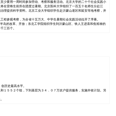
人至少要用一周时间参加劳动、考察和服务活动。北京大学的二十个社会实践小
队将在雷锋生前所在团度过暑期。北京医科大学组织了一百五十名师生分赴江
的治理提供科学资料。北京工业大学组织学生赴沂蒙山老区和延安等地考察，并
点工程参观考察，为全省十五万大、中学生暑期社会实践活动拉开了序幕。
东半岛的改革、开放；东北工学院组织学生到沂蒙山区、铁人王进喜和焦裕禄的
一千三百个。
，创历史最高水平。
队和１５５２个组，下到基层为３４．０７万农户提供服务，实施丰收计划。另
长。