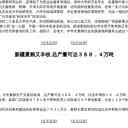
会调查研究以外，还增加了为亚运会服务等项目。清华大学的万名学生，在暑期中每
到大秦铁路、鞍钢、天津大邱庄等地开展参观、访问或科技服务活动，还有一支小分
北京农业大学由研究生、大学生组成调查组，开赴黄淮海地区调查研究，为这一地区
元市参加“科技兴市”宣传活动。
校的二十多名大学生代表，到沈阳桃仙机场、张士出口加工区、沈海热电厂等国家重
服务人民”这一主题，开展一系列丰富多采的活动。团省委组织部分学生骨干将考察辽
设计民宅和参加扫盲工作。据统计，全省大、中学生暑期社会实践基地和服务点超过
[
当天目录
] [
当月目录
]
新疆夏粮又丰收 总产量可达３８８．４万吨
疆，今年夏粮生产又获好收成，总产量可达３８８．４万吨，比去年增加１６．６万吨
各地、各部门共选派８７８１名干部和技术人员组成６５个承包集团，分设１２８个
农田水利基本建设的自筹资金达７５３１万元，春耕主要农资供应也比去年有较大增
[
当天目录
] [
当月目录
]