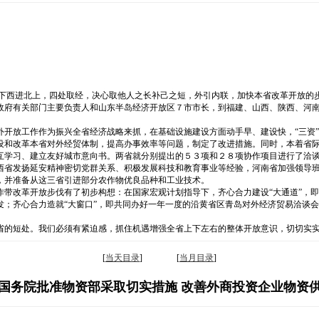
南下西进北上，四处取经，决心取他人之长补己之短，外引内联，加快本省改革开放的
政府有关部门主要负责人和山东半岛经济开放区７市市长，到福建、山西、陕西、河
外开放工作作为振兴全省经济战略来抓，在基础设施建设方面动手早、建设快，“三资
设和改革本省对外经贸体制，提高办事效率等问题，制定了改进措施。同时，本着省
互学习、建立友好城市意向书。两省就分别提出的５３项和２８项协作项目进行了洽
西省发扬延安精神密切党群关系、积极发展科技和教育事业等经验，河南省加强领导
，并准备从这三省引进部分农作物优良品种和工业技术。
作带改革开放步伐有了初步构想：在国家宏观计划指导下，齐心合力建设“大通道”，
发；齐心合力造就“大窗口”，即共同办好一年一度的沿黄省区青岛对外经济贸易洽谈
省的短处。我们必须有紧迫感，抓住机遇增强全省上下左右的整体开放意识，切切实
[
当天目录
] [
当月目录
]
国务院批准物资部采取切实措施 改善外商投资企业物资