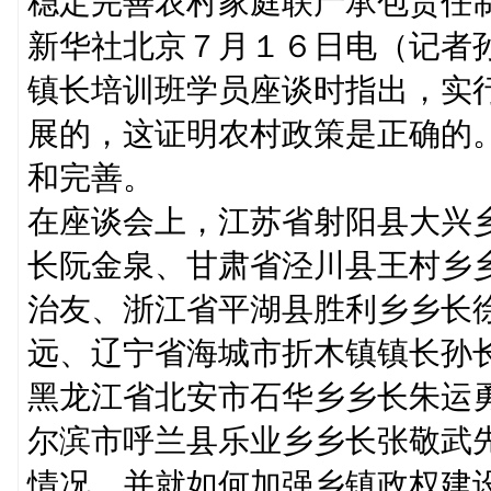
稳定完善农村家庭联产承包责任
新华社北京７月１６日电（记者
镇长培训班学员座谈时指出，实
展的，这证明农村政策是正确的
和完善。
在座谈会上，江苏省射阳县大兴
长阮金泉、甘肃省泾川县王村乡
治友、浙江省平湖县胜利乡乡长
远、辽宁省海城市折木镇镇长孙
黑龙江省北安市石华乡乡长朱运
尔滨市呼兰县乐业乡乡长张敬武
情况，并就如何加强乡镇政权建