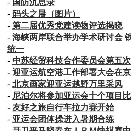
-
国防沉思录
-
码头之晨（图片）
-
第二届优秀党建读物评选揭晓
-
海峡两岸联合举办学术研讨会 
统一
-
中苏经贸科技合作委员会第五次
-
迎亚运航空港工作部署大会在京
-
北京画家迎亚运越野万里采风
-
尼泊尔将参加亚运会十个项目比
-
友好之旅自行车拉力赛开始
-
亚运会团体操进入暑期合练
-
聂卫平马晓春在ＩＢＭ快棋赛中