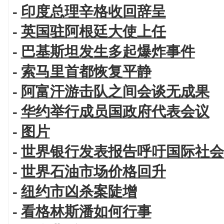
-
印度总理辛格收回辞呈
-
英国驻阿根廷大使上任
-
巴基斯坦发生多起爆炸事件
-
索马里首都恢复平静
-
阿富汗游击队之间会谈无成果
-
华约举行成员国政府代表会议
-
图片
-
世界银行发表报告呼吁国际社会
-
世界石油市场价格回升
-
纽约市凶杀案陡增
-
看格林斯潘如何行事