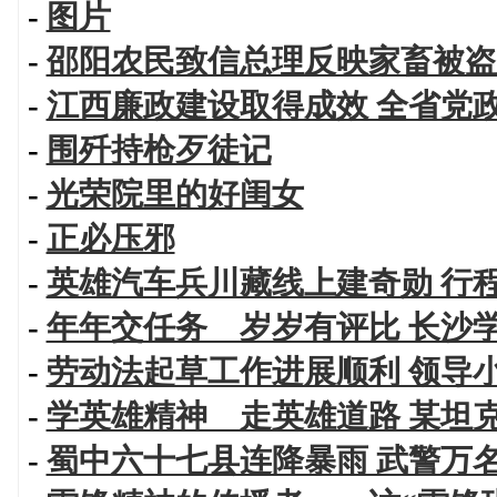
-
图片
-
邵阳农民致信总理反映家畜被盗
-
江西廉政建设取得成效 全省党
-
围歼持枪歹徒记
-
光荣院里的好闺女
-
正必压邪
-
英雄汽车兵川藏线上建奇勋 行
-
年年交任务 岁岁有评比 长沙
-
劳动法起草工作进展顺利 领导
-
学英雄精神 走英雄道路 某坦
-
蜀中六十七县连降暴雨 武警万