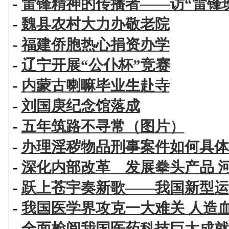
-
雷锋精神的传播者——访“雷锋
-
魏县农村大力办敬老院
-
福建侨胞热心捐资办学
-
辽宁开展“公仆杯”竞赛
-
内蒙古喇嘛毕业生赴寺
-
刘国庚纪念馆落成
-
五年筑路不寻常（图片）
-
办理淫秽物品刑事案件如何具体
-
深化内部改革 发展拳头产品 
-
跃上苍宇奏新歌——我国新型运
-
我国医学界攻克一大难关 人造
-
全面检阅我国医药科技巨大成就