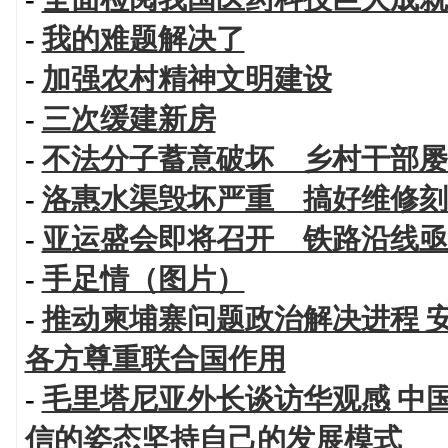
-
我的难题解决了
-
加强农村精神文明建设
-
三次缓建新房
-
不法分子蓄意破坏 乡村干部屡
-
洛惠水渠毁坏严重 搞好维修刻
-
亚运盛会即将召开 铁路沿线亟
-
手足情（图片）
-
推动柬埔寨问题政治解决进程 
各方尊重联合国作用
-
毛里塔尼亚外长谈访华观感 中
信的姿态坚持自己的发展模式