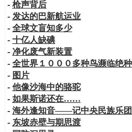
-
枪声背后
-
发达的巴新航运业
-
全球文盲知多少
-
十亿人缺碘
-
净化废气新装置
-
全世界１０００多种鸟濒临绝种
-
图片
-
他像沙海中的骆驼
-
如果斯诺还在……
-
海外逢知音——记中央民族乐团
-
东坡赤壁与期思渡