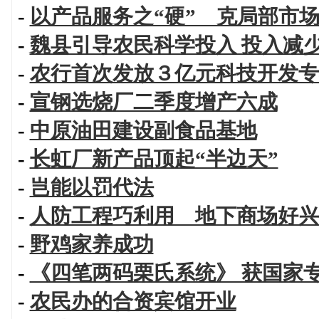
-
以产品服务之“硬” 克局部市场
-
魏县引导农民科学投入 投入减
-
农行首次发放３亿元科技开发专
-
宣钢选烧厂二季度增产六成
-
中原油田建设副食品基地
-
长虹厂新产品顶起“半边天”
-
岂能以罚代法
-
人防工程巧利用 地下商场好兴
-
野鸡家养成功
-
《四笔两码栗氏系统》 获国家
-
农民办的合资宾馆开业