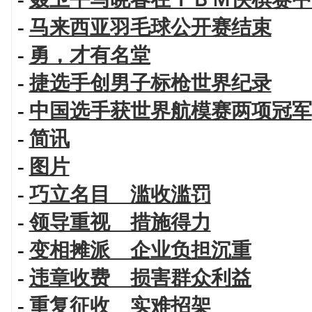
-
马来西亚羽毛球公开赛结束
-
勇，才有名堂
-
捷选手创男子标枪世界纪录
-
中国选手获世界航模赛两项冠军
-
简讯
-
图片
-
巧立名目 滥收滥罚
-
领导重视 措施得力
-
变相摊派 企业负担沉重
-
违章收费 损害群众利益
-
重复征收 实难招架