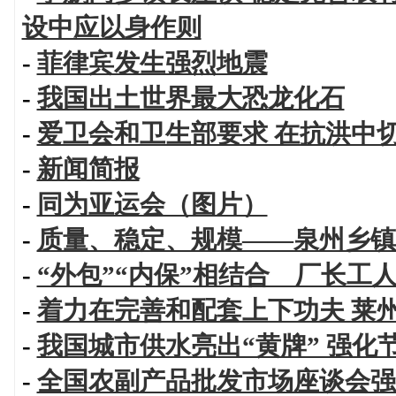
设中应以身作则
-
菲律宾发生强烈地震
-
我国出土世界最大恐龙化石
-
爱卫会和卫生部要求 在抗洪中
-
新闻简报
-
同为亚运会（图片）
-
质量、稳定、规模——泉州乡镇
-
“外包”“内保”相结合 厂长工
-
着力在完善和配套上下功夫 莱
-
我国城市供水亮出“黄牌” 强化
-
全国农副产品批发市场座谈会强