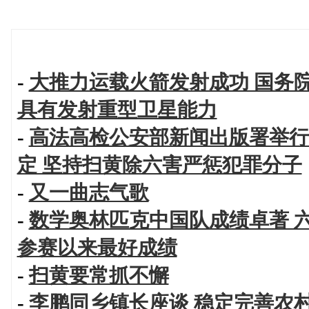
-
大推力运载火箭发射成功 国务
具有发射重型卫星能力
-
高法高检公安部新闻出版署举行
定 坚持扫黄除六害严惩犯罪分子
-
又一曲志气歌
-
数学奥林匹克中国队成绩卓著 
参赛以来最好成绩
-
扫黄要常抓不懈
-
李鹏同乡镇长座谈 稳定完善农