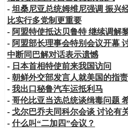
-
坦桑尼亚总统姆维尼强调 振兴
比实行多党制更重要
-
阿盟特使抵达贝鲁特 继续调解
-
阿盟部长理事会特别会议开幕 
中断同巴解对话表示遗憾
-
日本首相特使前来我国访问
-
朝鲜外交部发言人就美国的指责
-
我出口秘鲁汽车运抵利马
-
哥伦比亚当选总统谈缉毒问题 
-
戈尔巴乔夫同科尔会谈 讨论有
-
什么叫“二加四”会议？