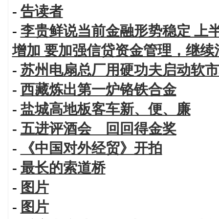
-
告读者
-
李贵鲜说当前金融形势稳定 上
增加 要加强信贷资金管理，继续
-
苏州电扇总厂用硬功夫启动软市
-
西藏炼出第一炉铬铁合金
-
盐城高地板客车新、便、廉
-
五进评酒会 回回得金奖
-
《中国对外经贸》开拍
-
最长的索道桥
-
图片
-
图片