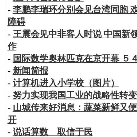
-
李鹏李瑞环分别会见台湾同胞 
障碍
-
王震会见中非客人时说 中国新
作
-
国际数学奥林匹克在京开幕 ５
-
新闻简报
-
计算机进入小学校（图片）
-
努力实现我国工业的战略性转变
-
山城传来好消息：蔬菜新鲜又便
开
-
说话算数 取信于民