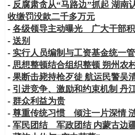
-
反腐肃贪从“马路边”抓起 湖南
收缴罚没款二千多万元
-
各级领导主动曝光 广大干部积
-
送别
-
实行人员编制与工资基金统一管
-
思想整顿结合组织整顿 朔州农
-
果断击毙持枪歹徒 航运民警吴清
-
引进竞争、激励和约束机制 丹
-
群众利益为贵
-
尊重传统习惯 倾注一片深情 
-
军民团结 军政团结 内蒙古边