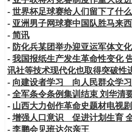
-
世界杯足球赛给人们留下了什么
-
亚洲男子网球赛中国队胜马来西
-
简讯
-
防化兵某团举办迎亚运军体文化
-
我国报纸生产发生革命性变化 告
讯社等技术现代化也取得突破性
-
向建设者学习 向人民群众学习
-
全军条令条例集训结束 刘华清
-
山西大力创作革命史题材电视剧
-
增强人口意识 促进计划生育 
-
李鹏会见班达尔亲王