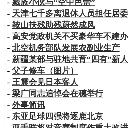
-
藏族小伙与“空中芭蕾”
-
天津七千多离退休人员担任居委
-
鞍山扶残助残蔚然成风
-
高安党政机关不买豪华车不建办
-
北空机务部队发展农副业生产
-
新疆某部与驻地共育“四有”新
-
父子修车（图片）
-
王震会见日本客人
-
梁广同志追悼会在穗举行
-
外事简讯
-
东亚足球四强将逐鹿北京
-
亚手联将对竞赛制度作重大改进