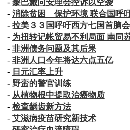
-
黎巴嫩向安理会控诉以空袭
-
消除贫困 保护环境 联合国呼
-
拉美３３国呼吁西方七国首脑会
-
为扭转记帐贸易不利局面 南同
-
非洲债务问题及其后果
-
非洲人口今年将达六点五亿
-
日元汇率上升
-
野蛮的警官训练
-
从植物根中提取治癌物质
-
检查龋齿新方法
-
艾滋病疫苗研究新技术
-
研究治疗血流障碍