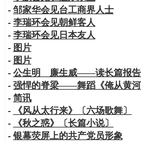
-
邹家华会见台工商界人士
-
李瑞环会见朝鲜客人
-
李瑞环会见日本友人
-
图片
-
图片
-
公生明 廉生威——读长篇报告
-
强悍的脊梁——舞蹈《俺从黄河
-
简讯
-
《风从太行来》〔六场歌舞〕
-
《秋之惑》〔长篇小说〕
-
银幕荧屏上的共产党员形象