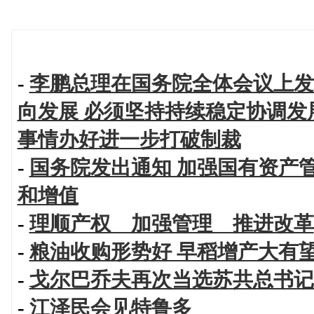
-
李鹏总理在国务院全体会议上发
向发展 必须坚持持续稳定协调发
事情办好进一步打破制裁
-
国务院发出通知 加强国有资产
和增值
-
理顺产权 加强管理 推进改革
-
粮油收购形势好 早稻增产大有
-
戈尔巴乔夫再次当选苏共总书记
-
江泽民会见特鲁多