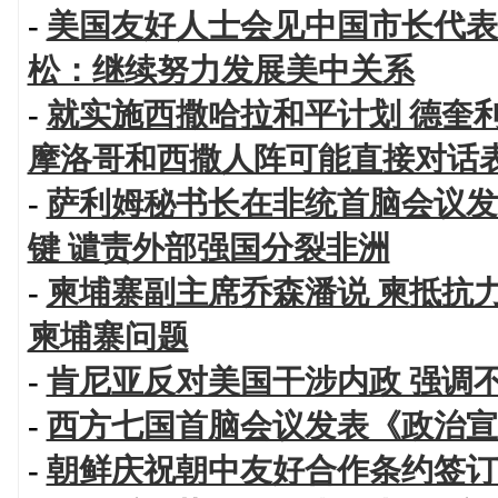
-
美国友好人士会见中国市长代表
松：继续努力发展美中关系
-
就实施西撒哈拉和平计划 德奎
摩洛哥和西撒人阵可能直接对话
-
萨利姆秘书长在非统首脑会议发
键 谴责外部强国分裂非洲
-
柬埔寨副主席乔森潘说 柬抵抗
柬埔寨问题
-
肯尼亚反对美国干涉内政 强调
-
西方七国首脑会议发表《政治宣
-
朝鲜庆祝朝中友好合作条约签订