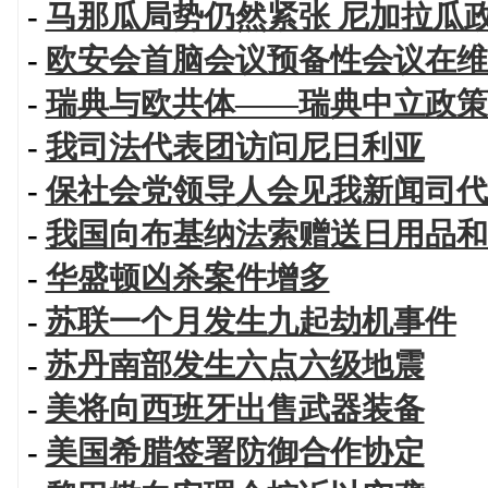
-
马那瓜局势仍然紧张 尼加拉瓜
-
欧安会首脑会议预备性会议在维
-
瑞典与欧共体——瑞典中立政策
-
我司法代表团访问尼日利亚
-
保社会党领导人会见我新闻司代
-
我国向布基纳法索赠送日用品和
-
华盛顿凶杀案件增多
-
苏联一个月发生九起劫机事件
-
苏丹南部发生六点六级地震
-
美将向西班牙出售武器装备
-
美国希腊签署防御合作协定