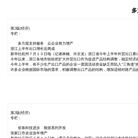
多
第2版(经济)
专栏：
多方面支持服务 众企业努力增产
浙江上半年出口增长近两成
新华社杭州７月１０日电（记者林楠、许京龙）浙江省今年上半年外贸出口累
今年以来，浙江各地市纷纷把扩大外贸出口作为促进产品结构调整，稳定经济
今年上半年，有不少生产出口产品的企业一度因流动资金缺乏而陷入“三角债”
许多企业根据国际市场的需求，积极调整出口产品的结构，增加适销对路产品
第2版(经济)
专栏：
依靠科技进步 狠抓系列开发
张家口市农业连年增产