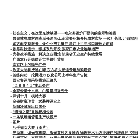
-
社会主义，在这里充满希望——哈尔滨锅炉厂提供的启示和答案
-
曾宪林在农村调查后强调 轻工企业要积极开拓农村市场 一位厂长说：没想到
-
多方面支持服务 众企业努力增产 浙江上半年出口增长近两成
-
依靠科技进步 狠抓系列开发 张家口市农业连年增产
-
完善改革措施 解决企业困难 甘肃省工业生产持续发展
-
广西农行开始偿还世界银行贷款
-
南京路上的曝光广告
-
欧亚大陆桥接通在即 东方桥头堡连云港加紧建设
-
苦练内功 挖掘潜力 仪化公司上半年生产告捷
-
西安客运段采取措施正路风
-
“２６６４１”电话铃声
-
全家爱鹭十六年 白鹭繁衍近五千
-
深圳十月 模特大赛
-
金银财宝珍贵 武装押运安全
-
新阳冷藏车出口国外
-
“纽扣之都”又添杨梅公园
-
一条玻璃钢管道生产线投产
-
图片
-
巧手妇女大赛（图片）
-
光助素、调光有机膜、激光育种各显神通 物理技术为农业增产另辟蹊径 控制
-
往者可鉴 来日可追 分析大量案例 张顺江研制工程立项决策密笈 建立思维