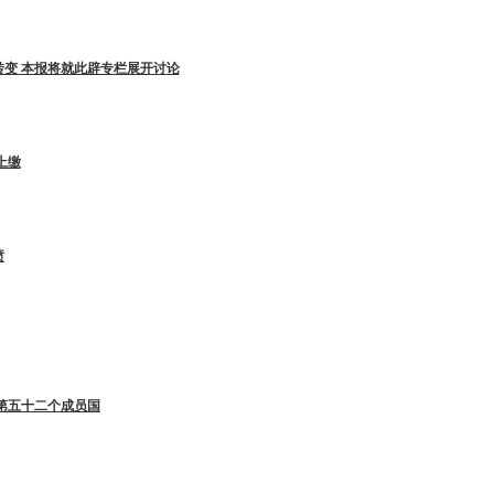
变 本报将就此辟专栏展开讨论
上缴
愤
第五十二个成员国