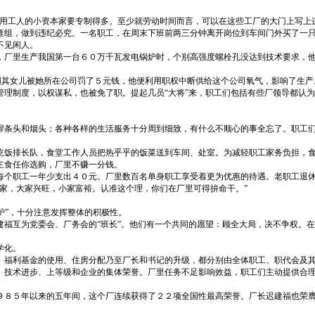
雇用工人的小资本家要专制得多。至少就劳动时间而言，可以在这些工厂的大门上写上
查组，做到违纪必究。一名职工，在周末下班前两三分钟离开岗位到车间门外买了一
不见闲人。
，厂里生产我国第一台６０万千瓦发电锅炉时，个别高强度螺栓孔没达到技术要求，
长因其女儿被她所在公司罚了５元钱，他便利用职权中断供给这个公司氧气，影响了生
管理制度，以权谋私，也被免了职。提起几员“大将”来，职工们包括有些厂领导都认
焊条头和烟头；各种各样的生活服务十分周到细致，有什么不顺心的事全忘了。职工
吃饭排长队，食堂工作人员把热乎乎的饭菜送到车间、处室。为减轻职工家务负担，
主食任你选购，厂里不赚一分钱。
每个职工一年少支出４０元。厂里数百名单身职工享受着更为优惠的待遇。老职工退
家，大家兴旺，小家富裕。认准这个理，你们在厂里可得拚命干。”
锅炉”，十分注意发挥整体的积极性。
建福互为党委会、厂务会的“班长”。他们有一个共同的愿望：顾全大局，决不争权。
学化。
、福利基金的使用、住房分配乃至厂长和书记的升级，都分别由全体职工、职代会及
、技术进步、上等级和企业的集体荣誉。厂里任务不足影响效益，职工们主动提供合
９８５年以来的五年间，这个厂连续获得了２２项全国性最高荣誉。厂长迟建福也荣