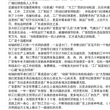
厂规纪律面前人人平等
迟建福非常信服恩格斯在《论权威》中的话：“大工厂里的自动机器，比任何
动、工作、工艺纪律。工厂制定了《劳动纪律管理制度》，并组成专门纪律检
到了３分钟，也被扣奖金。从此，工厂劳动纪律肃然，宽阔整齐的厂区马路上
这里的厂规厂纪不仅仅对着工人，更是对着各级干部。就说厂长吧，上任不久
罚。类似这样的事，厂长就有四次之多。
至今职工们还常谈起厂务会议和厂党委连“斩”几员“大将”的事。气燃分厂厂
查员发生误会，一时性起打了检查员，被撤销领导职务。厂医院院长违反医院
军万马。他说：“当制度能管住一切人的时候，它才成为真正的制度。”
工厂是个温暖的家
哈锅的职工们有一个共同的感受：一走进大门，干净整洁的厂区见不到一个电
为了这个温暖的家，工厂的领导们倾注了全部的爱。
职工在生产上满负荷，各级领导千方百计为职工生活减负荷。为避免职工中午
子，春、夏、秋三季在厂区搞周末食品展销，鱼、肉、鸡、虾等几十种副食和
厂里每年冬天都到南方采购各种新鲜蔬菜，价钱比市场便宜一多半。仅此一项
和战友们一起工作的现场，免费赠送。一对银发夫妇对子女说：“工厂就是咱们
一心建“命运共同体”
哈锅的领导者们把工厂看成是由“心脏”、“动脉”等部分有机组成的一台“大型
他们把党政关系比喻成左心室右心室合为一心的关系。党委书记耿雷和厂长迟
使全厂无论是来自党委还是厂务会议的各项决定都畅通无阻。
厂党委和厂长非常尊重工人的主人翁地位和民主权利，注意决策的民主化、科
在哈锅，一年一度的厂长报告，重大问题的决策，经济责任制、工资奖金分配
职工们通过民主管理认识了自身的使命和利益，更多地关心工厂的生产、管理
人一条还多；实现技术革新３３５项，创直接经济效益３５０万元。
党政之间一条心，全厂职工万众一心，不断地创造出建厂史上的各种奇迹。１
共和国这片土地上奏出了一曲雄壮的乐章。