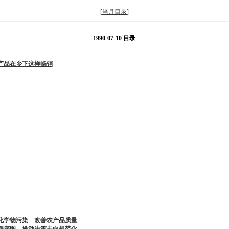
[
当月目录
]
1990-07-10 目录
产品在乡下这样畅销
化学物污染 改善农产品质量
程序图，推动决策走向规范化