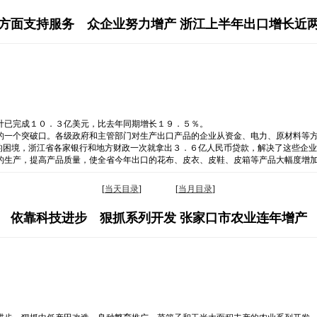
方面支持服务 众企业努力增产 浙江上半年出口增长近
计已完成１０．３亿美元，比去年同期增长１９．５％。
的一个突破口。各级政府和主管部门对生产出口产品的企业从资金、电力、原材料等
的困境，浙江省各家银行和地方财政一次就拿出３．６亿人民币贷款，解决了这些企
的生产，提高产品质量，使全省今年出口的花布、皮衣、皮鞋、皮箱等产品大幅度增
[
当天目录
] [
当月目录
]
依靠科技进步 狠抓系列开发 张家口市农业连年增产