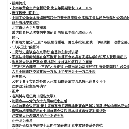
-
新闻简报
-
上半年黄金生产创新纪录 比去年同期增长３４．６％
-
漓江风情（图片）
-
中国工经协会本报编辑部联合召开专题座谈会 实现工业从粗放到集约经营的转
-
跳台电梯安装成功
-
北京市运会乒乓赛揭幕
-
采访世界杯足球赛的中国记者 向留意学生介绍亚运会
-
简讯
-
广西着力整治“三乱” 各级领导重视 健全审批制度 统一印制票据 收费全部
-
“人权卫士”的忌讳
-
二野战史座谈会在京举行 秦基伟主持并讲话
-
军事法律顾问制度在全军推开 首批百余名具有高等法学知识军人获顾问证书
-
朱昌骏大使举行宴会 庆祝朝中友好条约签订２９周年
-
“三不”不合潮流 “三通”才是正道 台湾当局为两岸经贸往来设新障碍引起公
-
六月全国道路交通事故一万九 上半年累计十一万二千起
-
外事简讯
-
又有３８个市县对外国人开放 我国开放市县总数已达６６４个
-
巴解政治部主任将访华
-
图片
-
老梨树与退伍兵〔报告文学〕
-
沁园春——党的六十九周年纪念志感
-
非统首脑会议开幕 新主席穆塞韦尼强调非洲要自己解决问题 接纳纳米比亚为
-
海部首相明确表示在七国首脑会议后 日本将逐步恢复对华贷款
-
卢森堡大公希望发展卢中友好关系
-
化干戈为玉帛
-
泰国外长就泰中建交十五周年发表讲话 泰中友好关系是典范