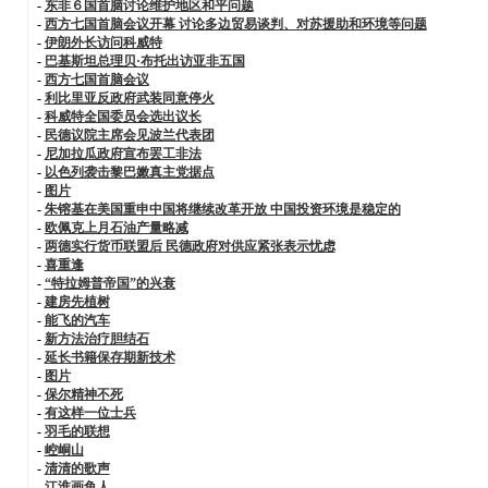
-
东非６国首脑讨论维护地区和平问题
-
西方七国首脑会议开幕 讨论多边贸易谈判、对苏援助和环境等问题
-
伊朗外长访问科威特
-
巴基斯坦总理贝·布托出访亚非五国
-
西方七国首脑会议
-
利比里亚反政府武装同意停火
-
科威特全国委员会选出议长
-
民德议院主席会见波兰代表团
-
尼加拉瓜政府宣布罢工非法
-
以色列袭击黎巴嫩真主党据点
-
图片
-
朱镕基在美国重申中国将继续改革开放 中国投资环境是稳定的
-
欧佩克上月石油产量略减
-
两德实行货币联盟后 民德政府对供应紧张表示忧虑
-
喜重逢
-
“特拉姆普帝国”的兴衰
-
建房先植树
-
能飞的汽车
-
新方法治疗胆结石
-
延长书籍保存期新技术
-
图片
-
保尔精神不死
-
有这样一位士兵
-
羽毛的联想
-
崆峒山
-
清清的歌声
-
江淮画鱼人