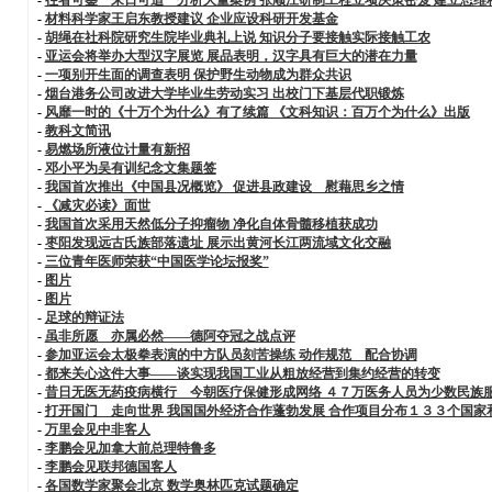
-
材料科学家王启东教授建议 企业应设科研开发基金
-
胡绳在社科院研究生院毕业典礼上说 知识分子要接触实际接触工农
-
亚运会将举办大型汉字展览 展品表明，汉字具有巨大的潜在力量
-
一项别开生面的调查表明 保护野生动物成为群众共识
-
烟台港务公司改进大学毕业生劳动实习 出校门下基层代职锻炼
-
风靡一时的《十万个为什么》有了续篇 《文科知识：百万个为什么》出版
-
教科文简讯
-
易燃场所液位计量有新招
-
邓小平为吴有训纪念文集题签
-
我国首次推出《中国县况概览》 促进县政建设 慰藉思乡之情
-
《减灾必读》面世
-
我国首次采用天然低分子抑瘤物 净化自体骨髓移植获成功
-
枣阳发现远古氏族部落遗址 展示出黄河长江两流域文化交融
-
三位青年医师荣获“中国医学论坛报奖”
-
图片
-
图片
-
足球的辩证法
-
虽非所愿 亦属必然——德阿夺冠之战点评
-
参加亚运会太极拳表演的中方队员刻苦操练 动作规范 配合协调
-
都来关心这件大事——谈实现我国工业从粗放经营到集约经营的转变
-
昔日无医无药疫病横行 今朝医疗保健形成网络 ４７万医务人员为少数民族
-
打开国门 走向世界 我国国外经济合作蓬勃发展 合作项目分布１３３个国家
-
万里会见中非客人
-
李鹏会见加拿大前总理特鲁多
-
李鹏会见联邦德国客人
-
各国数学家聚会北京 数学奥林匹克试题确定