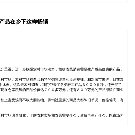
到产品在乡下这样畅销
充分重视。进一步挖掘农村市场潜力，根据农民消费需要生产质高价廉的产品，
农村市场。农村市场有自己独特的销售渠道和流通规律。相对城市来讲，目前农
这个比例。这次去农村调查，我们带去了各类轻工产品３０００多种，还开展了
厂现在仓库积压的产品价值达７００多万元，还有８００万元的产品滞留在商业
因怕上当受骗而不敢大胆购物。供销社里摆的商品大都陈旧单调，价格偏高，有
农村市场调查研究，了解农村市场和农民需要什么，然后再生产什么。以市场为