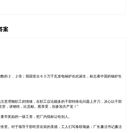
答案
均数的２．２倍；我国首台６０万千瓦发电锅炉在此诞生，标志着中国的锅炉生
先注意理顺职工的情绪，在职工议论颇多的干部特殊化问题上开刀，决心以干部
吃苦，讲牺牲，比贡献。图享受，别参加共产党！”
只要市奖励的一级工资，把厂内指标让给别人。
宿舍里。对于领导干部吃苦在前的美德，工人们写春联颂扬：厂长廉洁书记廉洁