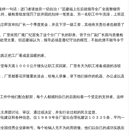
这样一句话：进门者请放弃一切自治！”迟建福上任后就领导全厂全面整顿劳
只鸡，被检查组发现罚了款并因此扣掉一笔奖金。另一名职工中午洗澡，上班迟
他立即宣布扣厂长一个季度奖金，并且下浮一级工资，其他有关责任者也都受了
产。厂里依照厂规厂纪罢免了这个分厂厂长的职务。管子分厂副厂长因与质量检
为处理太重。但迟建福认为，领导必须是遵纪守法的模范，不如此便不能号令千
们真正把工厂看成是温暖的家。
食堂每天蒸１０００公斤馒头让职工买回家。厂里冬天为职工准备成袋的冻饺
休，厂里都要召开隆重欢送会，给每人录像，录下他们操作的机器、办公桌以及
在工作中他们配合默契，每个人都感到自己的后面站着一个坚定的支持者。这样
其主席团讨论、审议、通过或决定，并实行全过程的民主监督。
理化建议和各种信息。仅１９８９年全厂提出合理化建议１０３３５条，平均一
膺全国优秀企业家称号。每个哈锅人无不为此而骄傲。他们以自己的成功实践在