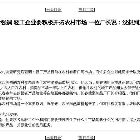
[
当天目录
] [
当月目录
]
强调 轻工企业要积极开拓农村市场 一位厂长说：没想
农村调查研究后强调：轻工产品目前在农村有着广阔市场，而许多企业对此尚未予以
龙江等省的农村专题调查了农村消费品市场情况。他认为，现在我们应重新正确认识
中国４／５人口在农村，消费品市场一半以上在农村，但销往农村的轻工产品却大大低于
长春市带去的搪瓷产品脸盆等自始至终都很畅销。长春搪瓷制品厂厂长介绍说，他们
样畅销的市场。
斥农村市场是一个重要原因。近年来，农民虽然富裕起来了，但富裕程度有限，农民
有充分发挥。
题。他要求各地轻工企业和部门要改变过去生产什么往市场销售什么的旧习惯，深入
用的产品，并强化售前售后服务。
[
当天目录
] [
当月目录
]