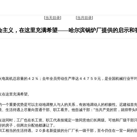
[
当天目录
] [
当月目录
]
会主义，在这里充满希望——哈尔滨锅炉厂提供的启示和
火电装机总容量的４２％；去年全员劳动生产率达４４７５９元，是全国机械行业平
义在这里充满希望。
的一个重要优势是可以主动地调整人与人的关系，有效地调动人的积极性。迟建福首
质、生活待遇上尽量向普通干部、职工看齐。他告诫干部：“当共产党的官，就得带头
在这同时，工厂也在长工资。职工代表按规定一致同意他们长两级。可他和厂级干部
好的房子，但两次分配他都谦让了。
职工相当的生活待遇。２０多名新提拔的分厂厂长一级干部，至今仍住在一室一厨的