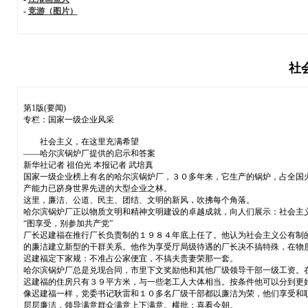
-
竞游（图片）
社
第1版(要闻)
专栏：国家一级企业风采
社会主义，在这里充满希望
——哈尔滨锅炉厂提供的启示和答案
新华社记者 祖伯光 本报记者 武培真
国家一级企业榜上有名的哈尔滨锅炉厂，３０多年来，它生产的锅炉，占全国
产能力已跻身世界先进的大型企业之林。
这里，廉洁、公道、民主、团结、文明的新风，吹拂每个角落。
哈尔滨锅炉厂正以物质文明和精神文明建设的卓越成就，向人们展示：社会主
“图享受，别参加共产党”
厂长迟建福在推行厂长负责制的１９８４年底上任了。他认为社会主义公有制
的廉洁建立新型的干群关系。他作为享受厅局级待遇的厂长决不搞特殊，在物
迟建福定下家规：不准占公家便宜，不搞夫贵妻荣那一套。
哈尔滨锅炉厂总是兑现合同，市里下文奖励他和其他厂级领导干部一级工资。
迟建福的住房只有３９平方米，与一些老工人大体相当。按条件他可以分到更
像迟建福一样，党委书记耿雷和１０多名厂级干部都以廉洁为荣，他们享受和
层层廉洁，领导满意群众满意上下满意。横批：喜看今朝。