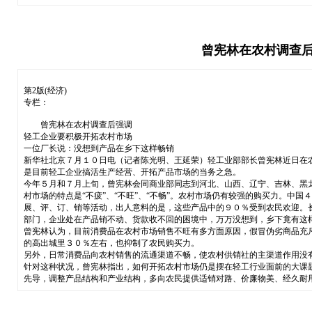
曾宪林在农村调查后
第2版(经济)
专栏：
曾宪林在农村调查后强调
轻工企业要积极开拓农村市场
一位厂长说：没想到产品在乡下这样畅销
新华社北京７月１０日电（记者陈光明、王延荣）轻工业部部长曾宪林近日在
是目前轻工企业搞活生产经营、开拓产品市场的当务之急。
今年５月和７月上旬，曾宪林会同商业部同志到河北、山西、辽宁、吉林、黑
村市场的特点是“不疲”、“不旺”、“不畅”。农村市场仍有较强的购买力。
展、评、订、销等活动，出人意料的是，这些产品中的９０％受到农民欢迎。
部门，企业处在产品销不动、货款收不回的困境中，万万没想到，乡下竟有这
曾宪林认为，目前消费品在农村市场销售不旺有多方面原因，假冒伪劣商品充
的高出城里３０％左右，也抑制了农民购买力。
另外，日常消费品向农村销售的流通渠道不畅，使农村供销社的主渠道作用没
针对这种状况，曾宪林指出，如何开拓农村市场仍是摆在轻工行业面前的大课
先导，调整产品结构和产业结构，多向农民提供适销对路、价廉物美、经久耐