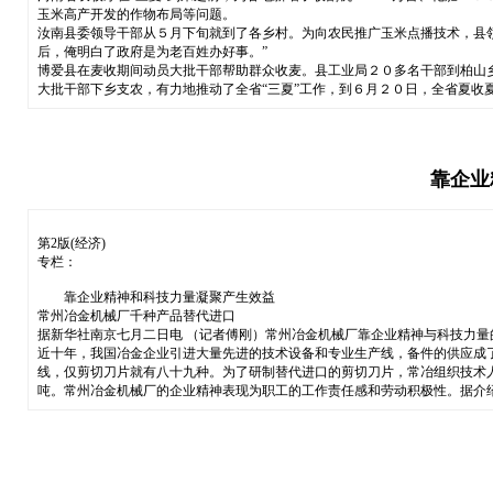
玉米高产开发的作物布局等问题。
汝南县委领导干部从５月下旬就到了各乡村。为向农民推广玉米点播技术，县
后，俺明白了政府是为老百姓办好事。”
博爱县在麦收期间动员大批干部帮助群众收麦。县工业局２０多名干部到柏山
大批干部下乡支农，有力地推动了全省“三夏”工作，到６月２０日，全省夏收
靠企业
第2版(经济)
专栏：
靠企业精神和科技力量凝聚产生效益
常州冶金机械厂千种产品替代进口
据新华社南京七月二日电 （记者傅刚）常州冶金机械厂靠企业精神与科技力
近十年，我国冶金企业引进大量先进的技术设备和专业生产线，备件的供应成
线，仅剪切刀片就有八十九种。为了研制替代进口的剪切刀片，常冶组织技术
吨。常州冶金机械厂的企业精神表现为职工的工作责任感和劳动积极性。据介