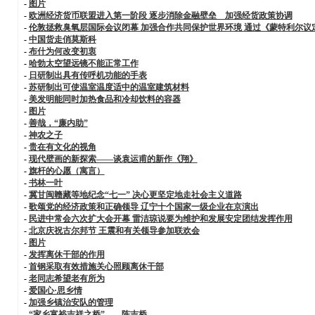
-
图片
-
欧洲经济货币联盟进入第一阶段 逐步消除金融壁垒 加强经货政策协调
-
伦敦拯救臭氧层国际会议闭幕 加强合作共同保护世界环境 通过《蒙特利尔议
-
中国货走俏莫斯科
-
布什为何改变初衷
-
哈勃太空望远镜不能正常工作
-
日研制出具有传呼机功能的手表
-
苏研制出可使温室温度适中的温室建筑材料
-
美发明能同时加热食品和冷却饮料的容器
-
图片
-
善哉，“廉内助”
-
神农之子
-
贵在有文化的视角
-
现代壁画的新探索——谈袁运甫的新作《翔》
-
旗杆的心愿（寓言）
-
书林一叶
-
冀甘闽赣藏等地纪念“七一” 决心更坚定地走社会主义道路
-
歌颂党的经济政策和正确领导 辽宁十个国家一级企业在京演出
-
民进中常会六次扩大会开幕 雷洁琼说要为维护和发展安定团结发挥作用
-
北京庆祝古尔邦节 王震和有关领导参加联欢会
-
图片
-
发挥离休干部的作用
-
首钢采取有效措施关心照顾离休干部
-
老同志希望老有所为
-
爱国心·思乡情
-
加强乡镇治安队的管理
-
“家乡富裕吉祥之桥”——陈吉桥