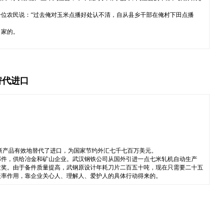
位农民说：“过去俺对玉米点播好处认不清，自从县乡干部在俺村下田点播
自家的。
替代进口
新产品有效地替代了进口，为国家节约外汇七千七百万美元。
部件，供给冶金和矿山企业。武汉钢铁公司从国外引进一点七米轧机自动生产
质奖。由于备件质量提高，武钢原设计年耗刀片二百五十吨，现在只需要二十五
表率作用，靠企业关心人、理解人、爱护人的具体行动得来的。