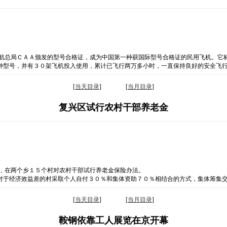
民航总局ＣＡＡ颁发的型号合格证，成为中国第一种获国际型号合格证的民用飞机。它
种型号，并有３０架飞机投入使用，累计已飞行两万多小时，一直保持良好的安全飞
[
当天目录
] [
当月目录
]
复兴区试行农村干部养老金
起，在两个乡１５个村对农村干部试行养老金保险办法。
对于经济效益差的村采取个人自付３０％和集体资助７０％相结合的方式，集体筹集
[
当天目录
] [
当月目录
]
鞍钢依靠工人展览在京开幕