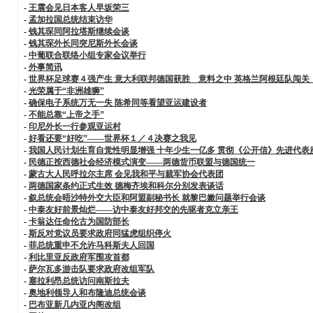
-
王震会见日本客人早坂荣三
-
孟加拉国总统结束访华
-
钱其琛同阿拉塔斯继续会谈
-
钱其琛外长同突尼斯外长会谈
-
中葡联合联络小组专家会议举行
-
外事简讯
-
世界杯足球赛４强产生 意大利联邦德国获胜 意料之中 英格兰阿根廷队闯关
-
光荣属于“非洲雄狮”
-
确保电子系统万无一失 陈希同等看望亚运建设者
-
不能总靠“上帝之手”
-
印尼外长一行参观亚运村
-
好看还要“好吃”——世界杯１／４决赛之我见
-
我国人民计划生育自觉性明显增强 十年少生一亿多 贯彻《公开信》先进代表
-
民德正按西德社会经济模式演变——两德货币联盟与德国统一
-
蒙古大人民呼拉尔主席 会见我和平与裁军协会代表团
-
两德国家条约正式生效 德梅齐埃和科尔分别发表谈话
-
叙总统会晤沙特外交大臣和阿盟副秘书长 就黎巴嫩问题举行会谈
-
中泰友好前景灿烂——访中泰友好邦交的先驱者克立亲王
-
卡翁达任命伦古为国防部长
-
斯反对党议员要求政府同猛虎组织停火
-
菲总统重申不允许马科斯夫人回国
-
利比里亚反政府军围攻首都
-
萨尔瓦多游击队要求政府改组军队
-
塞拉利昂总统访问南斯拉夫
-
奥地利领导人和布隆迪总统会谈
-
巴布亚新几内亚内阁改组