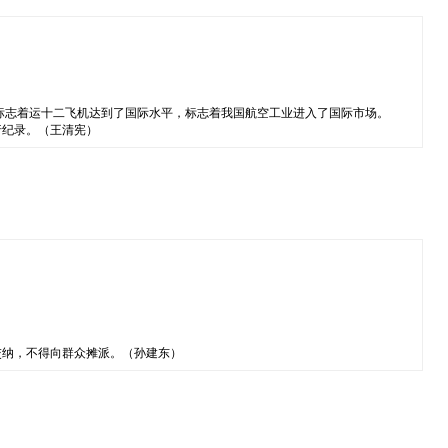
标志着运十二飞机达到了国际水平，标志着我国航空工业进入了国际市场。
行纪录。（王清宪）
交纳，不得向群众摊派。（孙建东）