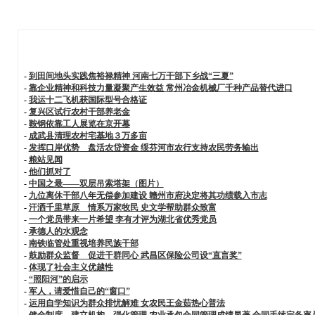
-
到田间地头实践焦裕禄精神 河南七万干部下乡战“三夏”
-
靠企业精神和科技力量凝聚产生效益 常州冶金机械厂千种产品替代进口
-
我运十二飞机获国际型号合格证
-
复兴区试行农村干部养老金
-
鞍钢依靠工人展览在京开幕
-
成武县清理农村宅基地３万多亩
-
发挥口岸优势 盘活农贷资金 绥芬河市农行支持农民劳务输出
-
粮站见闻
-
他们抓对了
-
中国之最——双层吊索塔架（图片）
-
九位离休干部八年无偿参加建设 赣州市府决定将其功绩载入市志
-
汗洒千里草原 情系万家牧民 史文学帮助群众致富
-
一个党员带来一片希望 李有才评为湖北省优秀党员
-
承德人的水观念
-
南铁临管处重视培养民族干部
-
鼓励群众监督 促进干群同心 武昌区保险公司设“直言奖”
-
体现了社会主义优越性
-
“照阳河”的启示
-
军人，请爱惜自己的“窗口”
-
运用自学知识为群众排忧解难 女农民王金茹热心普法
-
健全制度 建立机构 强化管理 农业承包合同管理成绩显著 合同手续完备率