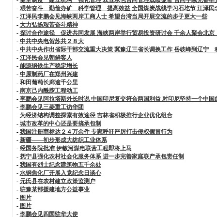
-
艰苦奋斗 勤俭办矿 科学管理 提高效益 全国煤炭战线学习石圪节 江泽民
-
江泽民李鹏会见海峡两岸工商人士 希望台湾当局开展交流的步子更大一些
-
大力弘扬艰苦奋斗精神
-
探讨合作途径 促进共同发展 海峡两岸举行贸易投资研讨会 千余人聚会北京
-
中共中央电贺苏共２８大
-
中共中央作出省际干部交流重大决策 冀豫辽三省长调换工作 岳岐峰到辽宁 
-
江泽民会见朝鲜客人
-
能源钢铁生产稳定增长
-
中原制药厂在郑州兴建
-
和田葡萄长廊逾千公里
-
南京己内酰胺工程动工
-
李鹏会见阿拉塔斯外长时说 中国印尼复交符合两国利益 对印尼坚持一个中国
-
李鹏会见三菱重工访华团
-
为经济结构调整探索有效途径 吉林省积极推行企业优化组合
-
城市改革的中心还是要搞承包制
-
我国注册商标达２４万余件 专家呼吁严厉打击侵权假冒行为
-
新疆——初步形成大纺织工业体系
-
经国务院批准 伊敏河煤电联营工程即将上马
-
抚宁县强化农村社会化服务体系 进一步完善家庭联产承包责任制
-
我国有烈士纪念建筑物五千余处
-
水钢焦化厂开展入党纪念日谈心
-
元氏县在农村建立政策监测户
-
驻豫某部援建地方公益事业
-
图片
-
图片
-
李鹏会见四国驻华大使