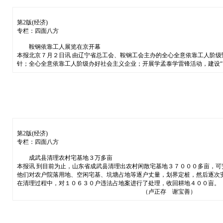
第2版(经济)
专栏：四面八方
鞍钢依靠工人展览在京开幕
本报北京７月２日讯 由辽宁省总工会、鞍钢工会主办的全心全意依靠工人阶
针；全心全意依靠工人阶级办好社会主义企业；开展学孟泰学雷锋活动，建设“
第2版(经济)
专栏：四面八方
成武县清理农村宅基地３万多亩
本报讯 到目前为止，山东省成武县清理出农村闲散宅基地３７０００多亩，可
他们对农户院落用地、空闲宅基、坑塘占地等逐户丈量，划界定桩，然后逐次
在清理过程中，对１０６３０户违法占地案进行了处理，收回耕地４００亩。
（卢正存 谢宝善）