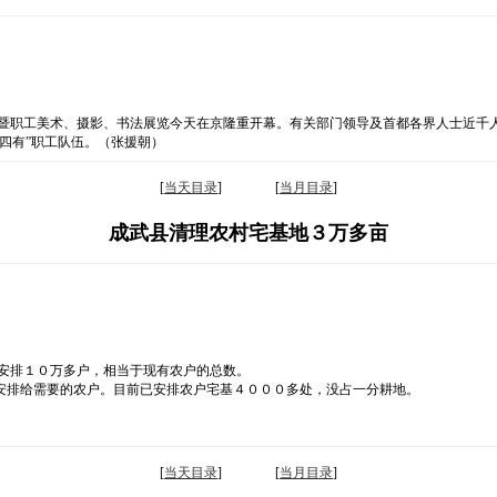
级暨职工美术、摄影、书法展览今天在京隆重开幕。有关部门领导及首都各界人士近千
四有”职工队伍。（张援朝）
[
当天目录
] [
当月目录
]
成武县清理农村宅基地３万多亩
安排１０万多户，相当于现有农户的总数。
安排给需要的农户。目前已安排农户宅基４０００多处，没占一分耕地。
[
当天目录
] [
当月目录
]