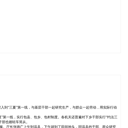
深入到“三夏”第一线，与基层干部一起研究生产，与群众一起劳动，用实际行动
夏”第一线，实行包县、包乡、包村制度。各机关还普遍对下乡干部实行“约法三
干部也都轻车简从。
庄稼。厅长张德广上午到温县，下午就到了田间地头，同温县的干部、群众研究