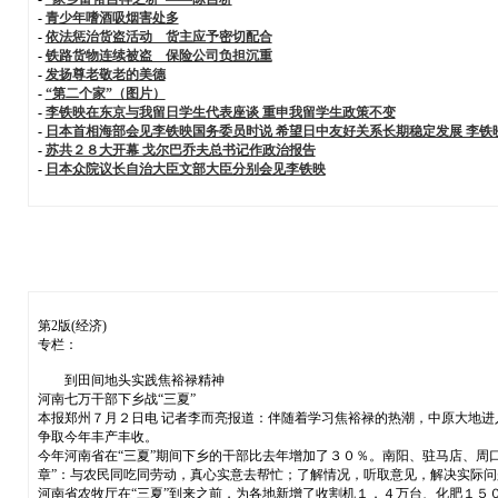
-
青少年嗜酒吸烟害处多
-
依法惩治货盗活动 货主应予密切配合
-
铁路货物连续被盗 保险公司负担沉重
-
发扬尊老敬老的美德
-
“第二个家”（图片）
-
李铁映在东京与我留日学生代表座谈 重申我留学生政策不变
-
日本首相海部会见李铁映国务委员时说 希望日中友好关系长期稳定发展 李
-
苏共２８大开幕 戈尔巴乔夫总书记作政治报告
-
日本众院议长自治大臣文部大臣分别会见李铁映
第2版(经济)
专栏：
到田间地头实践焦裕禄精神
河南七万干部下乡战“三夏”
本报郑州７月２日电 记者李而亮报道：伴随着学习焦裕禄的热潮，中原大地进
争取今年丰产丰收。
今年河南省在“三夏”期间下乡的干部比去年增加了３０％。南阳、驻马店、周
章”：与农民同吃同劳动，真心实意去帮忙；了解情况，听取意见，解决实际
河南省农牧厅在“三夏”到来之前，为各地新增了收割机１．４万台、化肥１５