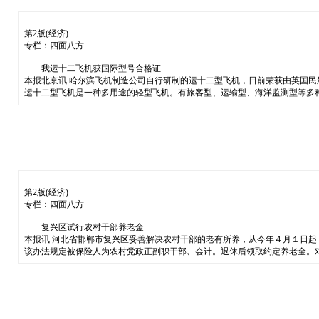
第2版(经济)
专栏：四面八方
我运十二飞机获国际型号合格证
本报北京讯 哈尔滨飞机制造公司自行研制的运十二型飞机，日前荣获由英国
运十二型飞机是一种多用途的轻型飞机。有旅客型、运输型、海洋监测型等多
第2版(经济)
专栏：四面八方
复兴区试行农村干部养老金
本报讯 河北省邯郸市复兴区妥善解决农村干部的老有所养，从今年４月１日
该办法规定被保险人为农村党政正副职干部、会计。退休后领取约定养老金。