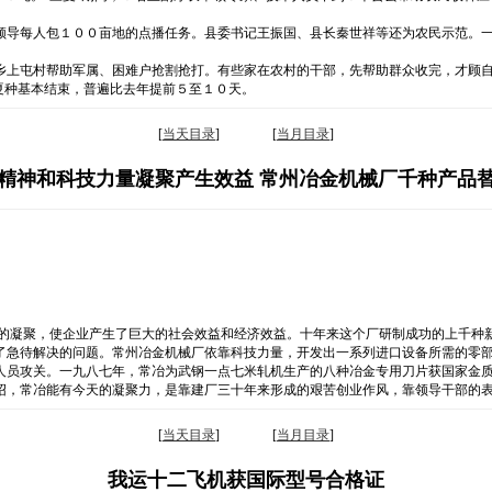
领导每人包１００亩地的点播任务。县委书记王振国、县长秦世祥等还为农民示范。一
乡上屯村帮助军属、困难户抢割抢打。有些家在农村的干部，先帮助群众收完，才顾
夏种基本结束，普遍比去年提前５至１０天。
[
当天目录
] [
当月目录
]
精神和科技力量凝聚产生效益 常州冶金机械厂千种产品
量的凝聚，使企业产生了巨大的社会效益和经济效益。十年来这个厂研制成功的上千种
了急待解决的问题。常州冶金机械厂依靠科技力量，开发出一系列进口设备所需的零
人员攻关。一九八七年，常冶为武钢一点七米轧机生产的八种冶金专用刀片获国家金
绍，常冶能有今天的凝聚力，是靠建厂三十年来形成的艰苦创业作风，靠领导干部的
[
当天目录
] [
当月目录
]
我运十二飞机获国际型号合格证